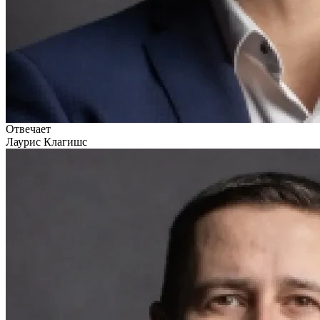
Отвечает
Лаурис Клагишс