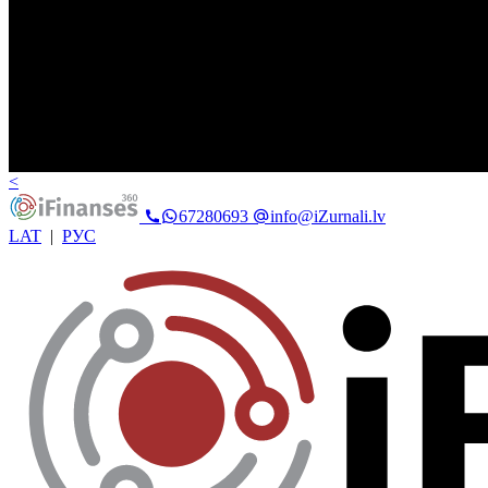
<
67280693
info@iZurnali.lv
LAT
|
РУС