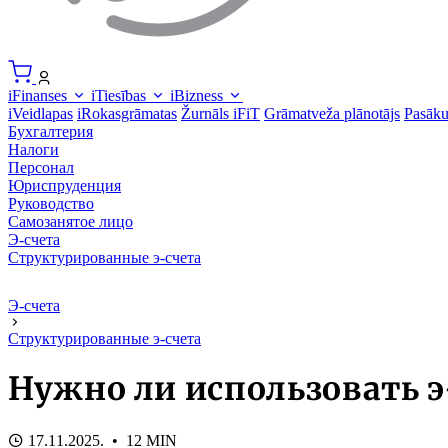
iFinanses
iTiesības
iBizness
iVeidlapas
iRokasgrāmatas
Žurnāls iFiT
Grāmatveža plānotājs
Pasāk
Бухгалтерия
Налоги
Персонал
Юриспруденция
Руководство
Самозанятое лицо
Э-счета
Структурированные э-счета
Э-счета
Структурированные э-счета
Нужно ли использовать э
17.11.2025. • 12 MIN