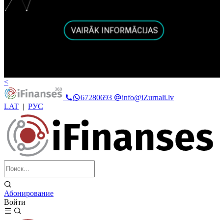
<
67280693
info@iZurnali.lv
LAT
|
РУС
Абонирование
Войти