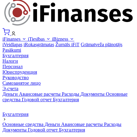
iFinanses
iTiesības
iBizness
iVeidlapas
iRokasgrāmatas
Žurnāls iFiT
Grāmatveža plānotājs
Pasākumi
Бухгалтерия
Налоги
Персонал
Юриспруденция
Руководство
Самозанятое лицо
Э-счета
Деньги
Авансовые расчеты
Расходы
Документы
Основные
средства
Годовой отчет
Бухгалтерия
Бухгалтерия
Основные средства
Деньги
Авансовые расчеты
Расходы
Документы
Годовой отчет
Бухгалтерия