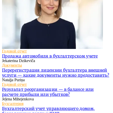
Годовой отчет
Продажа автомобиля в бухгалтерском учете
Jekaterina Dzikeviča
Документы
Перерегистрация лицензии бухгалтера внешней
услуги — какие документы нужно предоставить?
Nataļja Puriņa
Годовой отчет
Результат реорганизации — в балансе или
расчете прибыли или убытков?
Jeļena Mihejenkova
Бухгалтерия
Бухгалтерский учет управляющего домом,