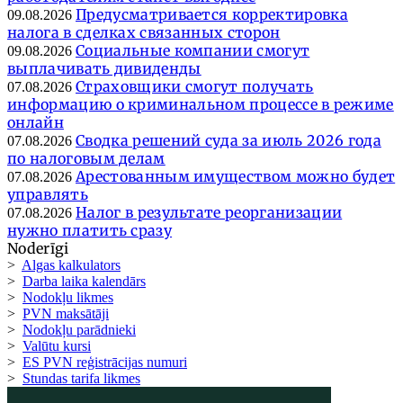
Предусматривается корректировка
09.08.2026
налога в сделках связанных сторон
Социальные компании смогут
09.08.2026
выплачивать дивиденды
Страховщики смогут получать
07.08.2026
информацию о криминальном процессе в режиме
онлайн
Сводка решений суда за июль 2026 года
07.08.2026
по налоговым делам
Арестованным имуществом можно будет
07.08.2026
управлять
Налог в результате реорганизации
07.08.2026
нужно платить сразу
Noderīgi
>
Algas kalkulators
>
Darba laika kalendārs
>
Nodokļu likmes
>
PVN maksātāji
>
Nodokļu parādnieki
>
Valūtu kursi
>
ES PVN reģistrācijas numuri
>
Stundas tarifa likmes