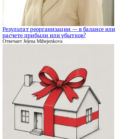
Результат реорганизации — в балансе или
расчете прибыли или убытков?
Отвечает Jeļena Mihejenkova