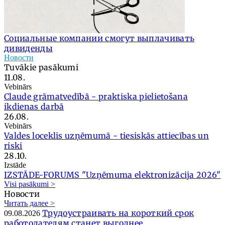
Социальные компании смогут выплачивать
дивиденды
Новости
Tuvākie pasākumi
11.08.
Vebinārs
Claude grāmatvedībā - praktiska pielietošana
ikdienas darbā
26.08.
Vebinārs
Valdes loceklis uzņēmumā - tiesiskās attiecības un
riski
28.10.
Izstāde
IZSTĀDE-FORUMS "Uzņēmuma elektronizācija 2026"
Visi pasākumi >
Новости
Читать далее >
Трудоустраивать на короткий срок
09.08.2026
работодателям станет выгоднее