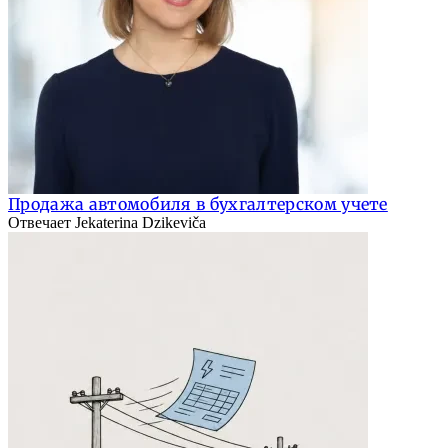
Продажа автомобиля в бухгалтерском учете
Отвечает Jekaterina Dzikeviča