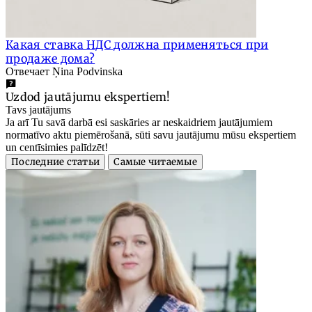
Какая ставка НДС должна применяться при
продаже дома?
Отвечает Ņina Podvinska
Uzdod jautājumu ekspertiem!
Tavs jautājums
Ja arī Tu savā darbā esi saskāries ar neskaidriem jautājumiem
normatīvo aktu piemērošanā, sūti savu jautājumu mūsu ekspertiem
un centīsimies palīdzēt!
Последние статьи
Самые читаемые