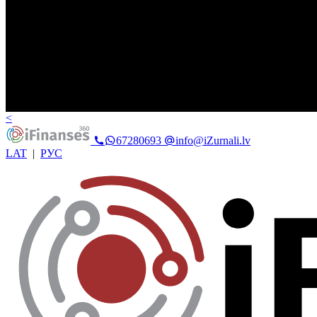
<
67280693
info@iZurnali.lv
LAT
|
РУС