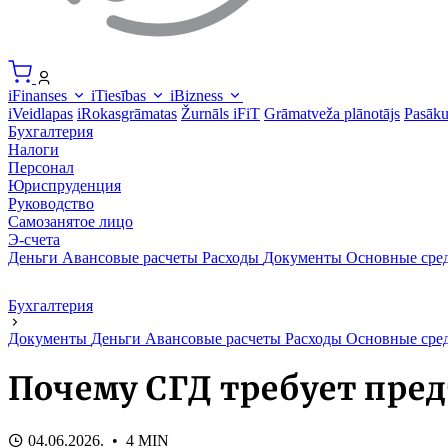
iFinanses
iTiesības
iBizness
iVeidlapas
iRokasgrāmatas
Žurnāls iFiT
Grāmatveža plānotājs
Pasāk
Бухгалтерия
Налоги
Персонал
Юриспруденция
Руководство
Самозанятое лицо
Э-счета
Деньги
Авансовые расчеты
Расходы
Документы
Основные сре
Бухгалтерия
Документы
Деньги
Авансовые расчеты
Расходы
Основные сре
Почему СГД требует пред
04.06.2026. • 4 MIN