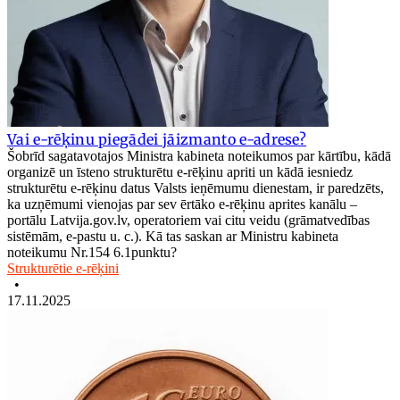
Vai e-rēķinu piegādei jāizmanto e-adrese?
Šobrīd sagatavotajos Ministra kabineta noteikumos par kārtību, kādā
organizē un īsteno strukturētu e-rēķinu apriti un kādā iesniedz
strukturētu e-rēķinu datus Valsts ieņēmumu dienestam, ir paredzēts,
ka uzņēmumi vienojas par sev ērtāko e-rēķinu aprites kanālu –
portālu Latvija.gov.lv, operatoriem vai citu veidu (grāmatvedības
sistēmām, e-pastu u. c.). Kā tas saskan ar Ministru kabineta
noteikumu Nr.154 6.1punktu?
Strukturētie e-rēķini
•
17.11.2025