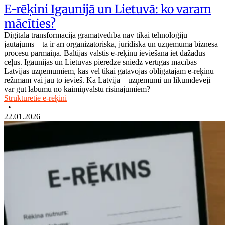
E-rēķini Igaunijā un Lietuvā: ko varam
mācīties?
Digitālā transformācija grāmatvedībā nav tikai tehnoloģiju
jautājums – tā ir arī organizatoriska, juridiska un uzņēmuma biznesa
procesu pārmaiņa. Baltijas valstis e-rēķinu ieviešanā iet dažādus
ceļus. Igaunijas un Lietuvas pieredze sniedz vērtīgas mācības
Latvijas uzņēmumiem, kas vēl tikai gatavojas obligātajam e-rēķinu
režīmam vai jau to ievieš. Kā Latvija – uzņēmumi un likumdevēji –
var gūt labumu no kaimiņvalstu risinājumiem?
Strukturētie e-rēķini
•
22.01.2026