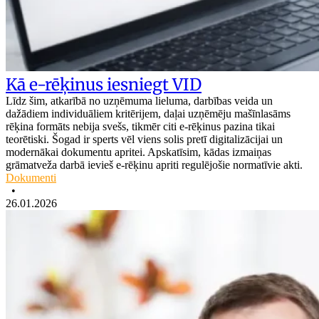
Kā e-rēķinus iesniegt VID
Līdz šim, atkarībā no uzņēmuma lieluma, darbības veida un
dažādiem individuāliem kritērijem, daļai uzņēmēju mašīnlasāms
rēķina formāts nebija svešs, tikmēr citi e-rēķinus pazina tikai
teorētiski. Šogad ir sperts vēl viens solis pretī digitalizācijai un
modernākai dokumentu apritei. Apskatīsim, kādas izmaiņas
grāmatveža darbā ievieš e-rēķinu apriti regulējošie normatīvie akti.
Dokumenti
•
26.01.2026