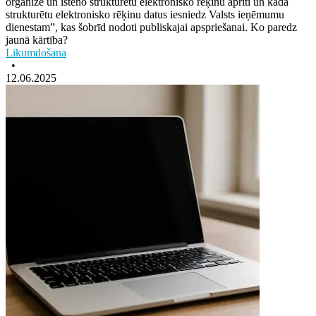
organizē un īsteno strukturētu elektronisko rēķinu apriti un kādā
strukturētu elektronisko rēķinu datus iesniedz Valsts ieņēmumu
dienestam”, kas šobrīd nodoti publiskajai apspriešanai. Ko paredz
jaunā kārtība?
Likumdošana
•
12.06.2025