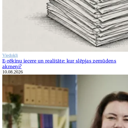
Viedokļi
E-rēķinu iecere un realitāte: kur slēpjas zemūdens
akmeņi?
10.08.2026