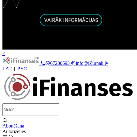
<
67280693
info@iZurnali.lv
LAT
|
РУС
Abonēšana
Autorizēties