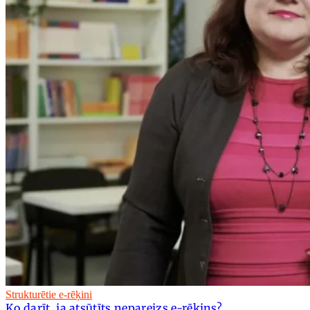
Strukturētie e-rēķini
Ko darīt, ja atsūtīts nepareizs e-rēķins?