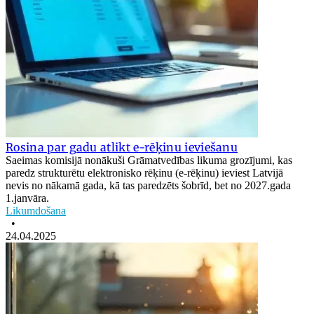
Rosina par gadu atlikt e-rēķinu ieviešanu
Saeimas komisijā nonākuši Grāmatvedības likuma grozījumi, kas
paredz strukturētu elektronisko rēķinu (e-rēķinu) ieviest Latvijā
nevis no nākamā gada, kā tas paredzēts šobrīd, bet no 2027.gada
1.janvāra.
Likumdošana
•
24.04.2025