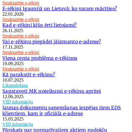
Strukturētie e-rēķini
E-rēķini Igaunijā un Lietuvā: ko varam mācīties?
22.01.2026
Strukturētie e-rēķini
Kad e-rēķini kļūs ērti lietojami?
26.11.2025
Strukturētie e-rēķini
Vai e-rēķinu piegādei jāizmanto e-adrese?
17.11.2025
Strukturētie e-rēķini
Viena centa problēma e-rēķinos
19.09.2025
Strukturētie e-rēķini
Kā parakstīt e-rēķinu?
10.07.2025
Likumdošana
Sagatavoti MK noteikumi e-rēķinu apritei
12.06.2025
VID informācija
Jaunas dokumentu saņemšanas iespējas tiem EDS
klientiem, kam ir oficiālā e-adrese
15.05.2025
VID informācija
Pārskats par normatīvajiem aktiem nodokļu