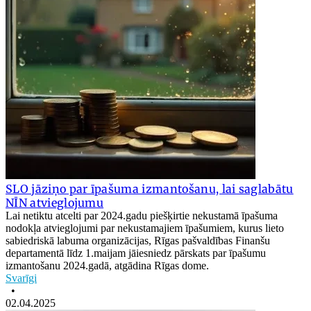
SLO jāziņo par īpašuma izmantošanu, lai saglabātu
NĪN atvieglojumu
Lai netiktu atcelti par 2024.gadu piešķirtie nekustamā īpašuma
nodokļa atvieglojumi par nekustamajiem īpašumiem, kurus lieto
sabiedriskā labuma organizācijas, Rīgas pašvaldības Finanšu
departamentā līdz 1.maijam jāiesniedz pārskats par īpašumu
izmantošanu 2024.gadā, atgādina Rīgas dome.
Svarīgi
•
02.04.2025