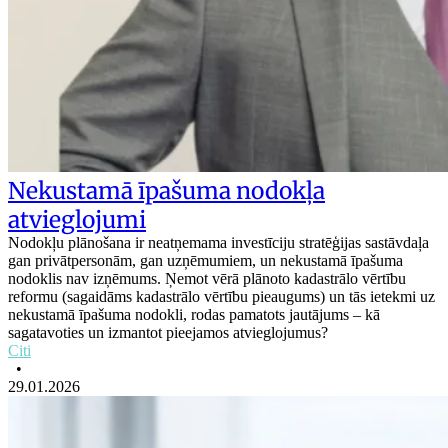
Nekustamā īpašuma nodokļa
atvieglojumi
Nodokļu plānošana ir neatņemama investīciju stratēģijas sastāvdaļa
gan privātpersonām, gan uzņēmumiem, un nekustamā īpašuma
nodoklis nav izņēmums. Ņemot vērā plānoto kadastrālo vērtību
reformu (sagaidāms kadastrālo vērtību pieaugums) un tās ietekmi uz
nekustamā īpašuma nodokli, rodas pamatots jautājums – kā
sagatavoties un izmantot pieejamos atvieglojumus?
Citi
•
29.01.2026