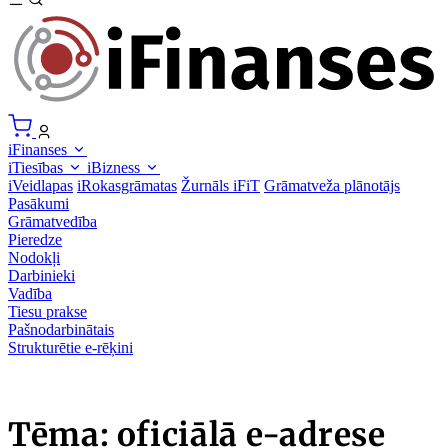
iFinanses
iTiesības
iBizness
iVeidlapas
iRokasgrāmatas
Žurnāls iFiT
Grāmatveža plānotājs
Pasākumi
Grāmatvedība
Pieredze
Nodokļi
Darbinieki
Vadība
Tiesu prakse
Pašnodarbinātais
Strukturētie e-rēķini
Tēma: oficiālā e-adrese