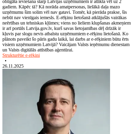
obligāta ieviešana starp Latvijas uzņēmumiem ir atlikta vēl uz 2
gadiem. Kāpēc tā? Kā norāda amatpersonas, lielākā daļa mazo
uzņēmumu šim solim vēl nav gatavi. Tomēr, kā pierāda prakse, šis
nebūt nav vienīgais iemesls. E-rēķinu lietošanā atklājušās vairākas
neērtības un tehniskas kļūmes; viens no lieliem klupšanas akmeņiem
ir arī portāls Latvija.gov.lv, kurš savas lietojamības dēļ drīzāk ir
kļuvis par slogu nevis atbalstu uzņēmumiem e-rēķinu lietošanā. Ko
plānots paveikt šo pāris gadu laikā, lai darbs ar e-rēķiniem būtu ērts
visiem uzņēmumiem Latvijā? Vaicājam Valsts ieņēmumu dienestam
un Valsts digitālās attīstības aģentūrai.
Strukturētie e-rēķini
•
26.11.2025