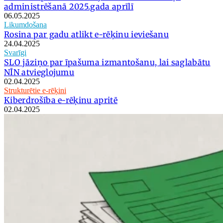
administrēšanā 2025.gada aprīlī
06.05.2025
Likumdošana
Rosina par gadu atlikt e-rēķinu ieviešanu
24.04.2025
Svarīgi
SLO jāziņo par īpašuma izmantošanu, lai saglabātu
NĪN atvieglojumu
02.04.2025
Strukturētie e-rēķini
Kiberdrošība e-rēķinu apritē
02.04.2025