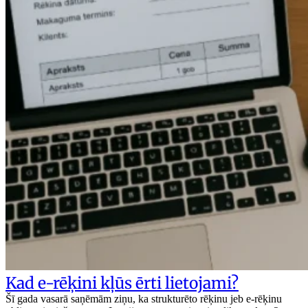
Kad e-rēķini kļūs ērti lietojami?
Šī gada vasarā saņēmām ziņu, ka strukturēto rēķinu jeb e-rēķinu