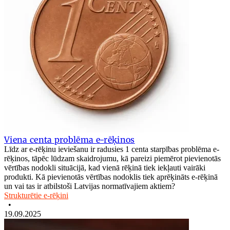
Viena centa problēma e-rēķinos
Līdz ar e-rēķinu ieviešanu ir radusies 1 centa starpības problēma e-
rēķinos, tāpēc lūdzam skaidrojumu, kā pareizi piemērot pievienotās
vērtības nodokli situācijā, kad vienā rēķinā tiek iekļauti vairāki
produkti. Kā pievienotās vērtības nodoklis tiek aprēķināts e-rēķinā
un vai tas ir atbilstoši Latvijas normatīvajiem aktiem?
Strukturētie e-rēķini
•
19.09.2025