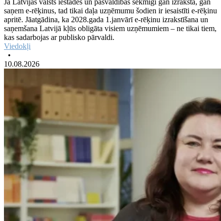
Ja Latvijas valsts iestādes un pašvaldības sekmīgi gan izraksta, gan
saņem e-rēķinus, tad tikai daļa uzņēmumu šodien ir iesaistīti e-rēķinu
apritē. Jāatgādina, ka 2028.gada 1.janvārī e-rēķinu izrakstīšana un
saņemšana Latvijā kļūs obligāta visiem uzņēmumiem – ne tikai tiem,
kas sadarbojas ar publisko pārvaldi.
Viedokļi
•
10.08.2026