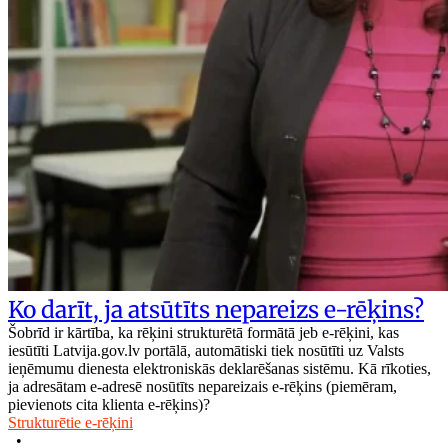
Ko darīt, ja atsūtīts nepareizs e-rēķins?
Šobrīd ir kārtība, ka rēķini strukturētā formātā jeb e-rēķini, kas
iesūtīti Latvija.gov.lv portālā, automātiski tiek nosūtīti uz Valsts
ieņēmumu dienesta elektroniskās deklarēšanas sistēmu. Kā rīkoties,
ja adresātam e-adresē nosūtīts nepareizais e-rēķins (piemēram,
pievienots cita klienta e-rēķins)?
Strukturētie e-rēķini
•