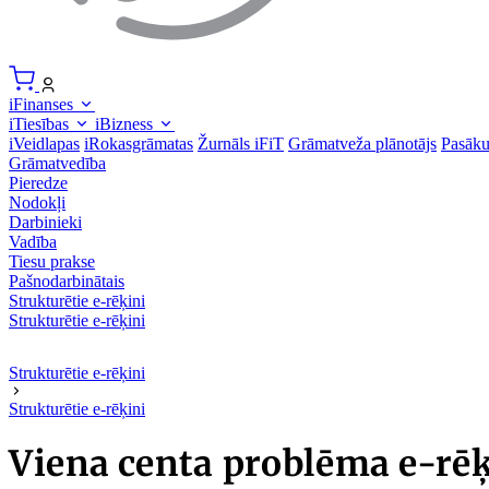
iFinanses
iTiesības
iBizness
iVeidlapas
iRokasgrāmatas
Žurnāls iFiT
Grāmatveža plānotājs
Pasāk
Grāmatvedība
Pieredze
Nodokļi
Darbinieki
Vadība
Tiesu prakse
Pašnodarbinātais
Strukturētie e-rēķini
Strukturētie e-rēķini
Strukturētie e-rēķini
Strukturētie e-rēķini
Viena centa problēma e-rē