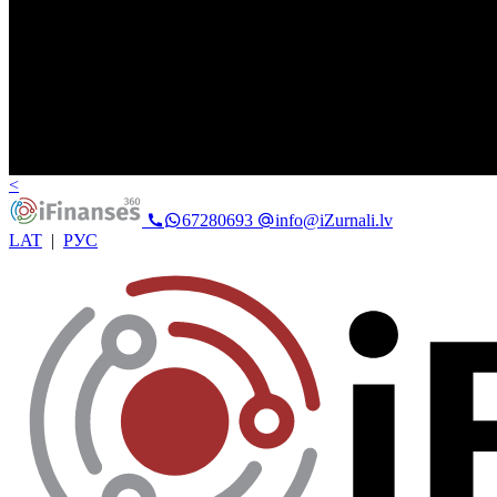
<
67280693
info@iZurnali.lv
LAT
|
РУС