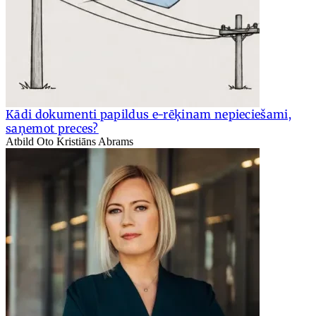
Kādi dokumenti papildus e-rēķinam nepieciešami,
saņemot preces?
Atbild Oto Kristiāns Abrams