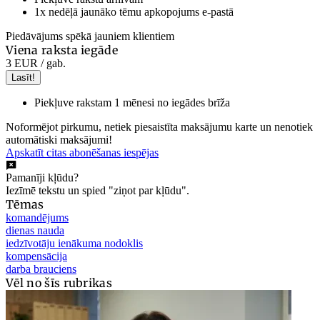
1x nedēļā jaunāko tēmu apkopojums e-pastā
Piedāvājums spēkā jauniem klientiem
Viena raksta iegāde
3 EUR
/ gab.
Lasīt!
Piekļuve rakstam 1 mēnesi no iegādes brīža
Noformējot pirkumu, netiek piesaistīta maksājumu karte un nenotiek
automātiski maksājumi!
Apskatīt citas abonēšanas iespējas
Pamanīji kļūdu?
Iezīmē tekstu un spied "ziņot par kļūdu".
Tēmas
komandējums
dienas nauda
iedzīvotāju ienākuma nodoklis
kompensācija
darba brauciens
Vēl no šīs rubrikas