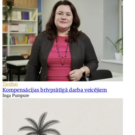
Tiesības
Kompensācijas brīvprātīgā darba veicējiem
Inga Pumpure