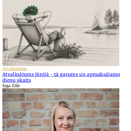
Atvaļinājums
Atvaļinājums jūnijā - tā garums un apmaksājamo
dienu skaits
Inga Zāle