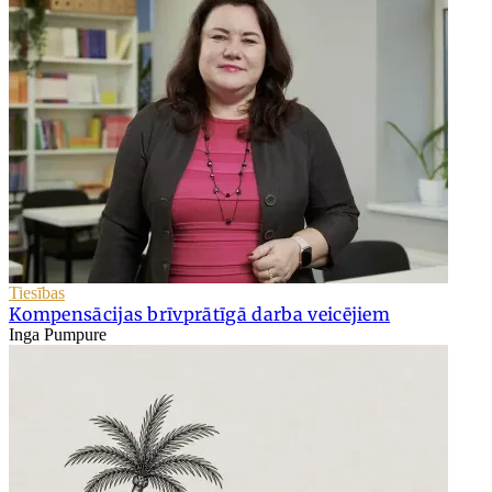
Tiesības
Kompensācijas brīvprātīgā darba veicējiem
Inga Pumpure