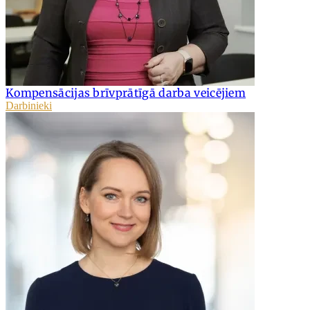
Kompensācijas brīvprātīgā darba veicējiem
Darbinieki