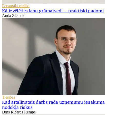
Personāla vadība
Kā izvēlēties labu grāmatvedi – praktiski padomi
Anda Ziemele
Tiesības
Kad attālinātais darbs rada uzņēmumu ienākuma
nodokļa riskus
Dīns Ričards Rempe