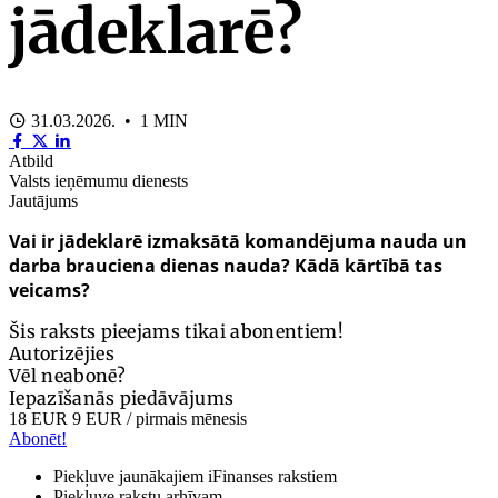
jādeklarē?
31.03.2026. • 1 MIN
Atbild
Valsts ieņēmumu dienests
Jautājums
Vai ir jādeklarē izmaksātā komandējuma nauda un
darba brauciena dienas nauda? Kādā kārtībā tas
veicams?
Šis raksts pieejams tikai abonentiem!
Autorizējies
Vēl neabonē?
Iepazīšanās piedāvājums
18 EUR
9 EUR
/ pirmais mēnesis
Abonēt!
Piekļuve jaunākajiem iFinanses rakstiem
Piekļuve rakstu arhīvam