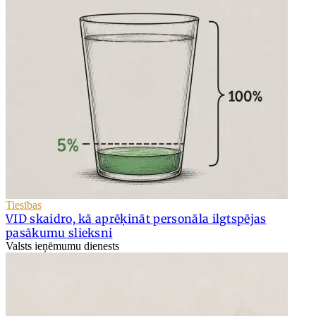
Tiesības
VID skaidro, kā aprēķināt personāla ilgtspējas
pasākumu slieksni
Valsts ieņēmumu dienests