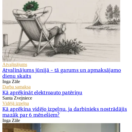
Atvaļinājums
Atvaļinājums jūnijā - tā garums un apmaksājamo
dienu skaits
Inga Zāle
Darba samaksa
Kā aprēķināt elektroauto patēriņu
Santa Zvejniece
Vidējā izpeļņa
Kā aprēķina vidējo izpeļņu, ja darbinieks nostrādājis
mazāk par 6 mēnešiem?
Inga Zāle