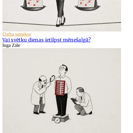
Darba samaksa
Vai svētku dienas ietilpst mēnešalgā?
Inga Zāle