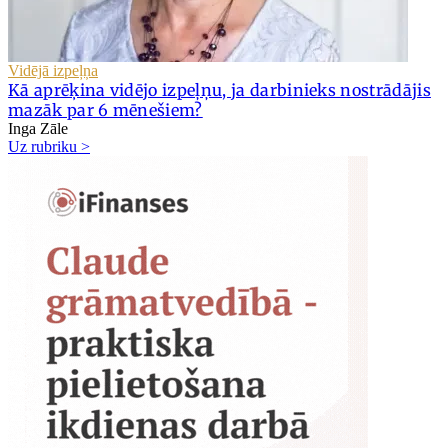
Vidējā izpeļņa
Kā aprēķina vidējo izpeļņu, ja darbinieks nostrādājis
mazāk par 6 mēnešiem?
Inga Zāle
Uz rubriku >