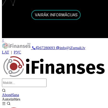
<
67280693
info@iZurnali.lv
LAT
|
РУС
Abonēšana
Autorizēties