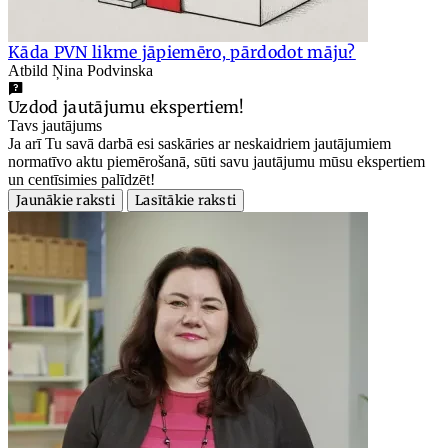
Kāda PVN likme jāpiemēro, pārdodot māju?
Atbild Ņina Podvinska
Uzdod jautājumu ekspertiem!
Tavs jautājums
Ja arī Tu savā darbā esi saskāries ar neskaidriem jautājumiem
normatīvo aktu piemērošanā, sūti savu jautājumu mūsu ekspertiem
un centīsimies palīdzēt!
Jaunākie raksti
Lasītākie raksti