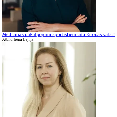
Medicīnas pakalpojumi sportistiem citā Eiropas valstī
Atbild Irēna Lejiņa