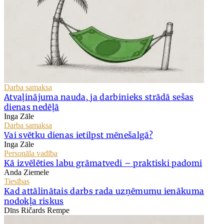
Darba samaksa
Atvaļinājuma nauda, ja darbinieks strādā sešas
dienas nedēļā
Inga Zāle
Darba samaksa
Vai svētku dienas ietilpst mēnešalgā?
Inga Zāle
Personāla vadība
Kā izvēlēties labu grāmatvedi – praktiski padomi
Anda Ziemele
Tiesības
Kad attālinātais darbs rada uzņēmumu ienākuma
nodokļa riskus
Dīns Ričards Rempe