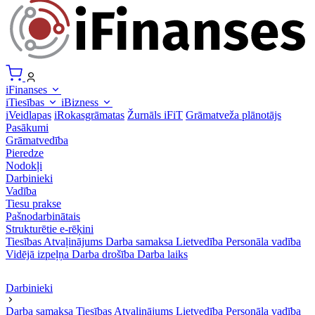
iFinanses
iTiesības
iBizness
iVeidlapas
iRokasgrāmatas
Žurnāls iFiT
Grāmatveža plānotājs
Pasākumi
Grāmatvedība
Pieredze
Nodokļi
Darbinieki
Vadība
Tiesu prakse
Pašnodarbinātais
Strukturētie e-rēķini
Tiesības
Atvaļinājums
Darba samaksa
Lietvedība
Personāla vadība
Vidējā izpeļņa
Darba drošība
Darba laiks
Darbinieki
Darba samaksa
Tiesības
Atvaļinājums
Lietvedība
Personāla vadība