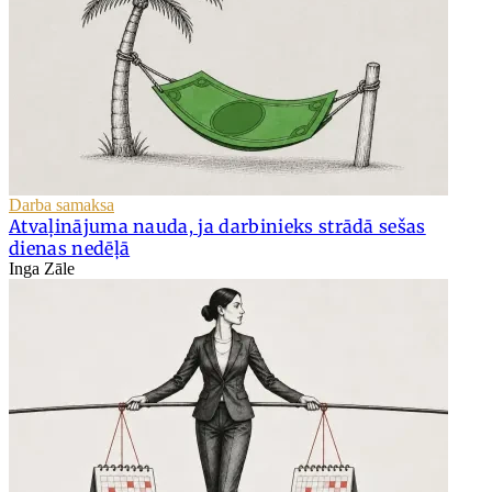
Darba samaksa
Atvaļinājuma nauda, ja darbinieks strādā sešas
dienas nedēļā
Inga Zāle