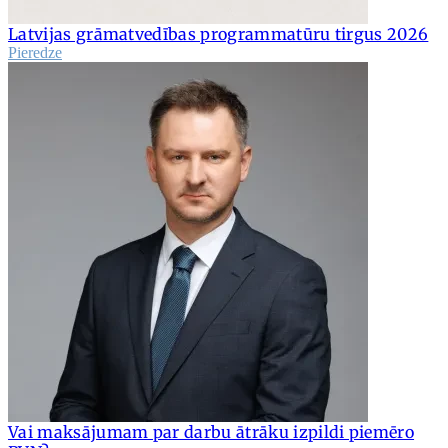
Latvijas grāmatvedības programmatūru tirgus 2026
Pieredze
Vai maksājumam par darbu ātrāku izpildi piemēro