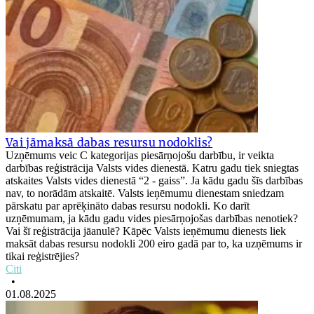
Vai jāmaksā dabas resursu nodoklis?
Uzņēmums veic C kategorijas piesārņojošu darbību, ir veikta
darbības reģistrācija Valsts vides dienestā. Katru gadu tiek sniegtas
atskaites Valsts vides dienestā “2 - gaiss”. Ja kādu gadu šīs darbības
nav, to norādām atskaitē. Valsts ieņēmumu dienestam sniedzam
pārskatu par aprēķināto dabas resursu nodokli. Ko darīt
uzņēmumam, ja kādu gadu vides piesārņojošas darbības nenotiek?
Vai šī reģistrācija jāanulē? Kāpēc Valsts ieņēmumu dienests liek
maksāt dabas resursu nodokli 200 eiro gadā par to, ka uzņēmums ir
tikai reģistrējies?
Citi
•
01.08.2025