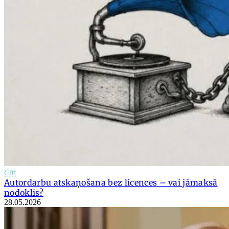
Citi
Autordarbu atskaņošana bez licences – vai jāmaksā
nodoklis?
28.05.2026