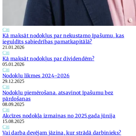
Citi
Kā maksāt nodokļus par nekustamo īpašumu, kas
ieguldīts sabiedrības pamatkapitālā?
21.01.2026
Citi
Kā maksāt nodokļus par dividendēm?
05.01.2026
Citi
Nodokļu likmes 2024–2026
29.12.2025
Citi
Nodokļu piemērošana, atsavinot īpašumu bez
pārdošanas
08.09.2025
Citi
Akcīzes nodokļa izmaiņas no 2025.gada jūnija
15.08.2025
Citi
Vai darba devējam jāzina, kur strādā darbinieks?