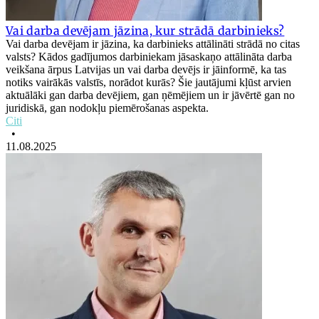
Vai darba devējam jāzina, kur strādā darbinieks?
Vai darba devējam ir jāzina, ka darbinieks attālināti strādā no citas
valsts? Kādos gadījumos darbiniekam jāsaskaņo attālināta darba
veikšana ārpus Latvijas un vai darba devējs ir jāinformē, ka tas
notiks vairākās valstīs, norādot kurās? Šie jautājumi kļūst arvien
aktuālāki gan darba devējiem, gan ņēmējiem un ir jāvērtē gan no
juridiskā, gan nodokļu piemērošanas aspekta.
Citi
•
11.08.2025