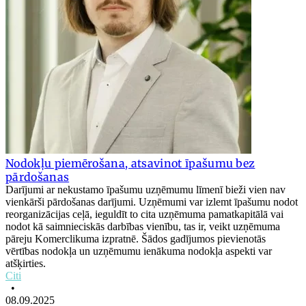
Nodokļu piemērošana, atsavinot īpašumu bez
pārdošanas
Darījumi ar nekustamo īpašumu uzņēmumu līmenī bieži vien nav
vienkārši pārdošanas darījumi. Uzņēmumi var izlemt īpašumu nodot
reorganizācijas ceļā, ieguldīt to cita uzņēmuma pamatkapitālā vai
nodot kā saimnieciskās darbības vienību, tas ir, veikt uzņēmuma
pāreju Komerclikuma izpratnē. Šādos gadījumos pievienotās
vērtības nodokļa un uzņēmumu ienākuma nodokļa aspekti var
atšķirties.
Citi
•
08.09.2025