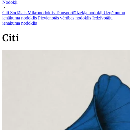
Nodokļi
Citi
Sociālais
Mikronodoklis
Transportlīdzekļa nodokļi
Uzņēmumu
ienākuma nodoklis
Pievienotās vērtības nodoklis
Iedzīvotāju
ienākuma nodoklis
Citi