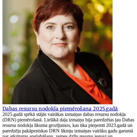
Dabas resursu nodokļa piemērošana 2025.gadā
2025.gadā spēkā stājās vairākas izmaiņas dabas resursu nodokļa
(DRN) piemērošanā. Lielākā daļa izmaiņu bija paredzētas jau Dabas
resursu nodokļa likuma grozījumos, kas tika pieņemti 2023.gadā un
paredzēja pakāpeniskas DRN likmju izmaiņas vairāku gadu garumā
par atkritumu apglabāšanu, zemes dzīļu resursu ieguvi un