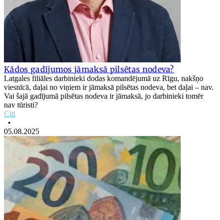
Kādos gadījumos jāmaksā pilsētas nodeva?
Latgales filiāles darbinieki dodas komandējumā uz Rīgu, nakšņo
viesnīcā, daļai no viņiem ir jāmaksā pilsētas nodeva, bet daļai – nav.
Vai šajā gadījumā pilsētas nodeva ir jāmaksā, jo darbinieki tomēr
nav tūristi?
Citi
•
05.08.2025