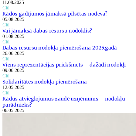
11.08.2025
Citi
Kādos gadījumos jāmaksā pilsētas nodeva?
05.08.2025
Citi
Vai jāmaksā dabas resursu nodoklis?
01.08.2025
Citi
Dabas resursu nodokļa piemērošana 2025.gadā
26.06.2025
Citi
Viens reprezentācijas priekšmets – dažādi nodokļi
09.06.2025
Citi
Solidaritātes nodokļa piemērošana
12.05.2025
Citi
Kādus atvieglojumus zaudē uzņēmums – nodokļu
parādnieks?
06.05.2025