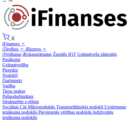
iFinanses
iTiesības
iBizness
iVeidlapas
iRokasgrāmatas
Žurnāls iFiT
Grāmatveža plānotājs
Pasākumi
Grāmatvedība
Pieredze
Nodokļi
Darbinieki
Vadība
Tiesu prakse
Pašnodarbinātais
Strukturētie e-rēķini
Sociālais
Citi
Mikronodoklis
Transportlīdzekļa nodokļi
Uzņēmumu
ienākuma nodoklis
Pievienotās vērtības nodoklis
Iedzīvotāju
ienākuma nodoklis