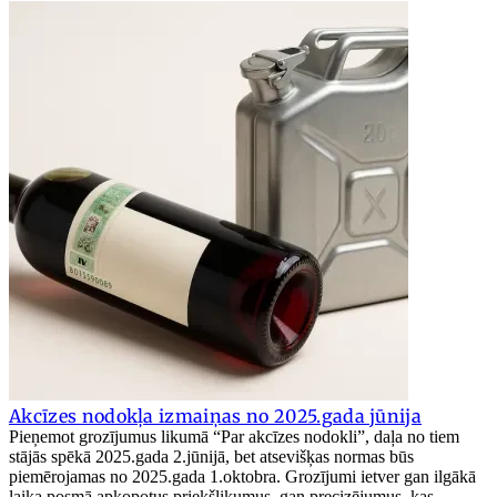
Akcīzes nodokļa izmaiņas no 2025.gada jūnija
Pieņemot grozījumus likumā “Par akcīzes nodokli”, daļa no tiem
stājās spēkā 2025.gada 2.jūnijā, bet atsevišķas normas būs
piemērojamas no 2025.gada 1.oktobra. Grozījumi ietver gan ilgākā
laika posmā apkopotus priekšlikumus, gan precizējumus, kas