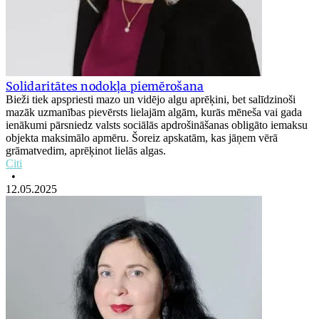
Solidaritātes nodokļa piemērošana
Bieži tiek apspriesti mazo un vidējo algu aprēķini, bet salīdzinoši
mazāk uzmanības pievērsts lielajām algām, kurās mēneša vai gada
ienākumi pārsniedz valsts sociālās apdrošināšanas obligāto iemaksu
objekta maksimālo apmēru. Šoreiz apskatām, kas jāņem vērā
grāmatvedim, aprēķinot lielās algas.
Citi
•
12.05.2025