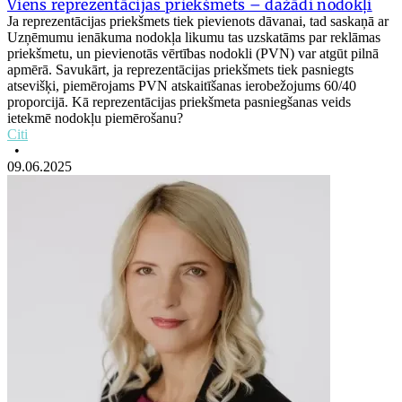
Viens reprezentācijas priekšmets – dažādi nodokļi
Ja reprezentācijas priekšmets tiek pievienots dāvanai, tad saskaņā ar
Uzņēmumu ienākuma nodokļa likumu tas uzskatāms par reklāmas
priekšmetu, un pievienotās vērtības nodokli (PVN) var atgūt pilnā
apmērā. Savukārt, ja reprezentācijas priekšmets tiek pasniegts
atsevišķi, piemērojams PVN atskaitīšanas ierobežojums 60/40
proporcijā. Kā reprezentācijas priekšmeta pasniegšanas veids
ietekmē nodokļu piemērošanu?
Citi
•
09.06.2025