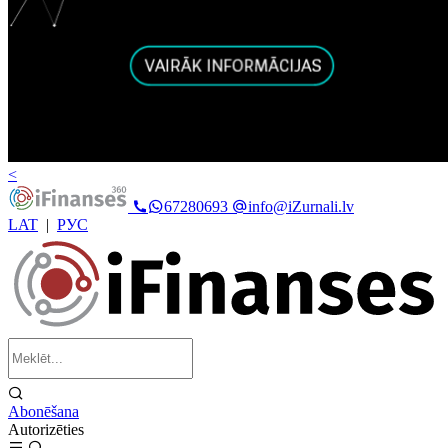
<
67280693
info@iZurnali.lv
LAT
|
РУС
Abonēšana
Autorizēties