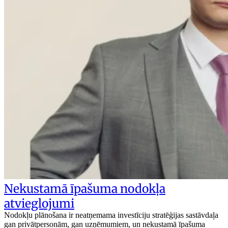
Nekustamā īpašuma nodokļa
atvieglojumi
Nodokļu plānošana ir neatņemama investīciju stratēģijas sastāvdaļa
gan privātpersonām, gan uzņēmumiem, un nekustamā īpašuma