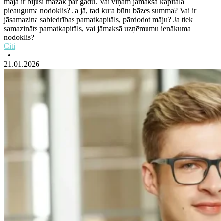
māja ir bijusi mazāk par gadu. Vai viņam jāmaksā kapitāla
pieauguma nodoklis? Ja jā, tad kura būtu bāzes summa? Vai ir
jāsamazina sabiedrības pamatkapitāls, pārdodot māju? Ja tiek
samazināts pamatkapitāls, vai jāmaksā uzņēmumu ienākuma
nodoklis?
Citi
•
21.01.2026