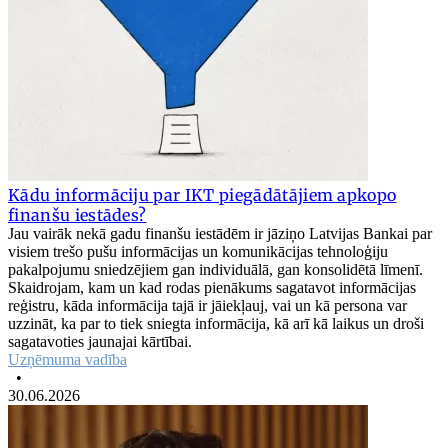
Kādu informāciju par IKT piegādātājiem apkopo
finanšu iestādes?
Jau vairāk nekā gadu finanšu iestādēm ir jāziņo Latvijas Bankai par
visiem trešo pušu informācijas un komunikācijas tehnoloģiju
pakalpojumu sniedzējiem gan individuālā, gan konsolidētā līmenī.
Skaidrojam, kam un kad rodas pienākums sagatavot informācijas
reģistru, kāda informācija tajā ir jāiekļauj, vai un kā persona var
uzzināt, ka par to tiek sniegta informācija, kā arī kā laikus un droši
sagatavoties jaunajai kārtībai.
Uzņēmuma vadība
•
30.06.2026