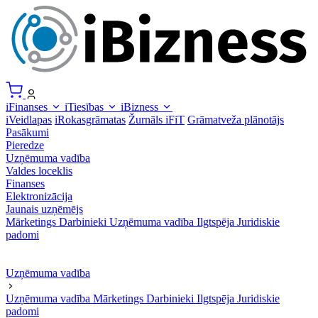
iFinanses
iTiesības
iBizness
iVeidlapas
iRokasgrāmatas
Žurnāls iFiT
Grāmatveža plānotājs
Pasākumi
Pieredze
Uzņēmuma vadība
Valdes loceklis
Finanses
Elektronizācija
Jaunais uzņēmējs
Mārketings
Darbinieki
Uzņēmuma vadība
Ilgtspēja
Juridiskie
padomi
Uzņēmuma vadība
Uzņēmuma vadība
Mārketings
Darbinieki
Ilgtspēja
Juridiskie
padomi