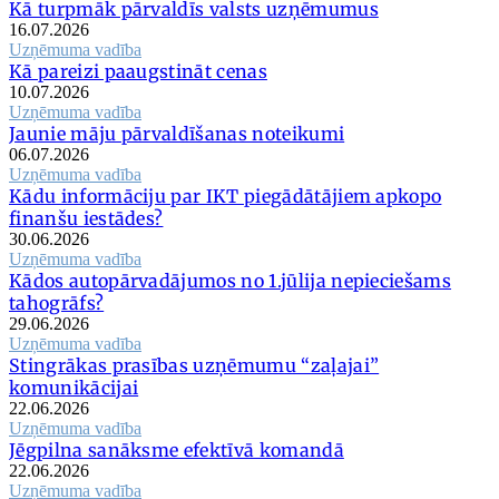
Kā turpmāk pārvaldīs valsts uzņēmumus
16.07.2026
Uzņēmuma vadība
Kā pareizi paaugstināt cenas
10.07.2026
Uzņēmuma vadība
Jaunie māju pārvaldīšanas noteikumi
06.07.2026
Uzņēmuma vadība
Kādu informāciju par IKT piegādātājiem apkopo
finanšu iestādes?
30.06.2026
Uzņēmuma vadība
Kādos autopārvadājumos no 1.jūlija nepieciešams
tahogrāfs?
29.06.2026
Uzņēmuma vadība
Stingrākas prasības uzņēmumu “zaļajai”
komunikācijai
22.06.2026
Uzņēmuma vadība
Jēgpilna sanāksme efektīvā komandā
22.06.2026
Uzņēmuma vadība