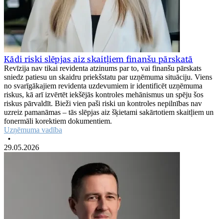
Kādi riski slēpjas aiz skaitļiem finanšu pārskatā
Revīzija nav tikai revidenta atzinums par to, vai finanšu pārskats
sniedz patiesu un skaidru priekšstatu par uzņēmuma situāciju. Viens
no svarīgākajiem revidenta uzdevumiem ir identificēt uzņēmuma
riskus, kā arī izvērtēt iekšējās kontroles mehānismus un spēju šos
riskus pārvaldīt. Bieži vien paši riski un kontroles nepilnības nav
uzreiz pamanāmas – tās slēpjas aiz šķietami sakārtotiem skaitļiem un
fonermāli korektiem dokumentiem.
Uzņēmuma vadība
•
29.05.2026