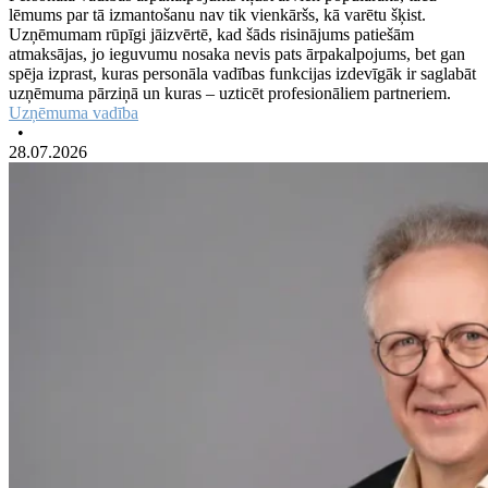
lēmums par tā izmantošanu nav tik vienkāršs, kā varētu šķist.
Uzņēmumam rūpīgi jāizvērtē, kad šāds risinājums patiešām
atmaksājas, jo ieguvumu nosaka nevis pats ārpakalpojums, bet gan
spēja izprast, kuras personāla vadības funkcijas izdevīgāk ir saglabāt
uzņēmuma pārziņā un kuras – uzticēt profesionāliem partneriem.
Uzņēmuma vadība
•
28.07.2026