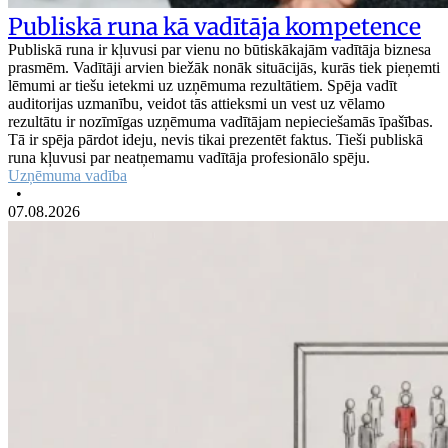
Publiskā runa kā vadītāja kompetence
Publiskā runa ir kļuvusi par vienu no būtiskākajām vadītāja biznesa
prasmēm. Vadītāji arvien biežāk nonāk situācijās, kurās tiek pieņemti
lēmumi ar tiešu ietekmi uz uzņēmuma rezultātiem. Spēja vadīt
auditorijas uzmanību, veidot tās attieksmi un vest uz vēlamo
rezultātu ir nozīmīgas uzņēmuma vadītājam nepieciešamās īpašības.
Tā ir spēja pārdot ideju, nevis tikai prezentēt faktus. Tieši publiskā
runa kļuvusi par neatņemamu vadītāja profesionālo spēju.
Uzņēmuma vadība
•
07.08.2026