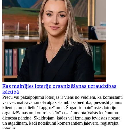
Kas mainījies loteriju organizēšanas uzraudzības
kārtībā
Preču vai pakalpojumu loterijas ir viens no veidiem, kā komersanti
var veicināt sava zīmola atpazīstamību sabiedrībā, piesaistīt jaunus
klientus un palielināt apgrozījumu. Šogad ir mainījusies loteriju
organizēšanas un kontroles kārtība – tā nodota Valsts ieņēmumu
dienesta pārziņā. Skaidrojam, kādas vēl izmaiņas ieviestas nozarē,
un atgādinām, kādi noteikumi komersantiem jāievēro, reģistrējot
loteriju.