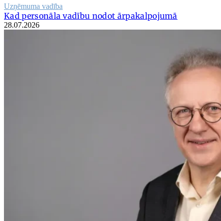
Uzņēmuma vadība
Kad personāla vadību nodot ārpakalpojumā
28.07.2026