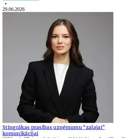
•
29.06.2026
Stingrākas prasības uzņēmumu “zaļajai”
komunikācijai