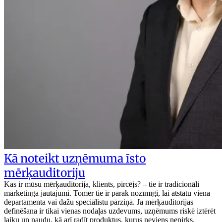
Kā noteikt uzņēmuma īsto
mērķauditoriju
Kas ir mūsu mērķauditorija, klients, pircējs? – tie ir tradicionāli
mārketinga jautājumi. Tomēr tie ir pārāk nozīmīgi, lai atstātu viena
departamenta vai dažu speciālistu pārziņā. Ja mērķauditorijas
definēšana ir tikai vienas nodaļas uzdevums, uzņēmums riskē iztērēt
laiku un naudu, kā arī radīt produktus, kurus neviens nepirks.