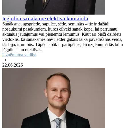
Jēgpilna sanāksme efektīvā komandā
Sanāksme, apspriede, sapulce, sēde, seminārs – tie ir dažādi
nosaukumi pasākumiem, kuros cilvēki sanāk kopā, lai pārrunātu
aktuālus jautājumus vai pieņemtu lēmumus. Kaut arī bieži dzirdēts
viedoklis, ka sanāksmes nav lietderīgākais laika pavadīšanas veids,
tās bija, ir un būs. Tāpēc labāk ir parūpēties, lai uzņēmumā tās būtu
jēgpilnas un efektīvas.
Uzņēmuma vadība
•
22.06.2026