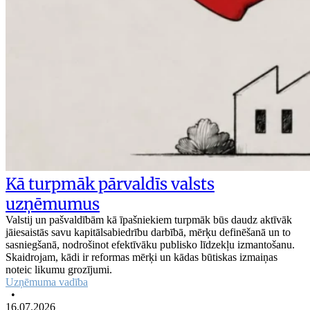
Kā turpmāk pārvaldīs valsts
uzņēmumus
Valstij un pašvaldībām kā īpašniekiem turpmāk būs daudz aktīvāk
jāiesaistās savu kapitālsabiedrību darbībā, mērķu definēšanā un to
sasniegšanā, nodrošinot efektīvāku publisko līdzekļu izmantošanu.
Skaidrojam, kādi ir reformas mērķi un kādas būtiskas izmaiņas
noteic likumu grozījumi.
Uzņēmuma vadība
•
16.07.2026