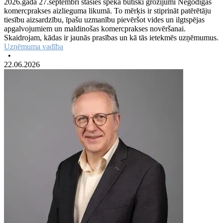
2026.gada 27.septembrī stāsies spēkā būtiski grozījumi Negodīgas
komercprakses aizlieguma likumā. To mērķis ir stiprināt patērētāju
tiesību aizsardzību, īpašu uzmanību pievēršot vides un ilgtspējas
apgalvojumiem un maldinošas komercprakses novēršanai.
Skaidrojam, kādas ir jaunās prasības un kā tās ietekmēs uzņēmumus.
Uzņēmuma vadība
•
22.06.2026