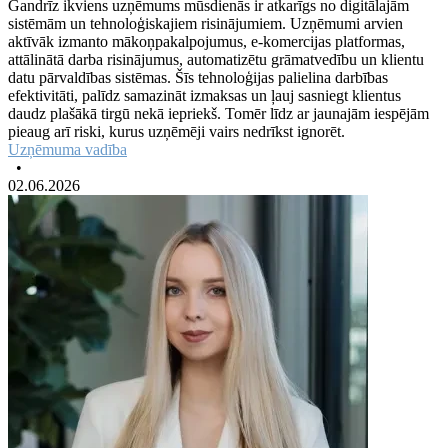
Gandrīz ikviens uzņēmums mūsdienās ir atkarīgs no digitālajām
sistēmām un tehnoloģiskajiem risinājumiem. Uzņēmumi arvien
aktīvāk izmanto mākoņpakalpojumus, e-komercijas platformas,
attālinātā darba risinājumus, automatizētu grāmatvedību un klientu
datu pārvaldības sistēmas. Šīs tehnoloģijas palielina darbības
efektivitāti, palīdz samazināt izmaksas un ļauj sasniegt klientus
daudz plašākā tirgū nekā iepriekš. Tomēr līdz ar jaunajām iespējām
pieaug arī riski, kurus uzņēmēji vairs nedrīkst ignorēt.
Uzņēmuma vadība
•
02.06.2026