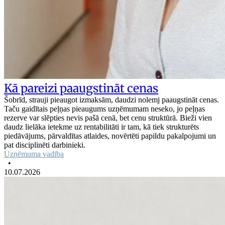
Kā pareizi paaugstināt cenas
Šobrīd, strauji pieaugot izmaksām, daudzi nolemj paaugstināt cenas.
Taču gaidītais peļņas pieaugums uzņēmumam neseko, jo peļņas
rezerve var slēpties nevis pašā cenā, bet cenu struktūrā. Bieži vien
daudz lielāka ietekme uz rentabilitāti ir tam, kā tiek strukturēts
piedāvājums, pārvaldītas atlaides, novērtēti papildu pakalpojumi un
pat disciplinēti darbinieki.
Uzņēmuma vadība
•
10.07.2026