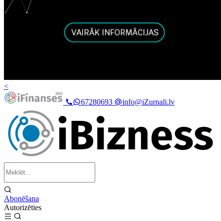
<
67280693
info@iZurnali.lv
Abonēšana
Autorizēties