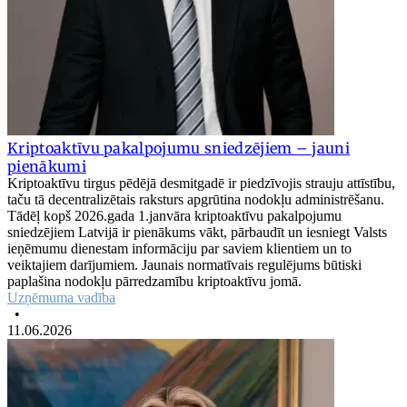
Kriptoaktīvu pakalpojumu sniedzējiem – jauni
pienākumi
Kriptoaktīvu tirgus pēdējā desmitgadē ir piedzīvojis strauju attīstību,
taču tā decentralizētais raksturs apgrūtina nodokļu administrēšanu.
Tādēļ kopš 2026.gada 1.janvāra kriptoaktīvu pakalpojumu
sniedzējiem Latvijā ir pienākums vākt, pārbaudīt un iesniegt Valsts
ieņēmumu dienestam informāciju par saviem klientiem un to
veiktajiem darījumiem. Jaunais normatīvais regulējums būtiski
paplašina nodokļu pārredzamību kriptoaktīvu jomā.
Uzņēmuma vadība
•
11.06.2026