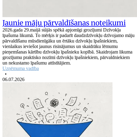
Jaunie māju pārvaldīšanas noteikumi
2026.gada 29.maijā stājās spēkā apjomīgi grozījumi Dzīvokļa
īpašuma likumā. To mērķis ir padarīt daudzdzīvokļu dzīvojamo māju
pārvaldīšanu mūsdienīgāku un ērtāku dzīvokļu īpašniekiem,
vienlaikus ieviešot jaunus risinājumus un skaidrāku lēmumu
pieņemšanas kārtību dzīvokļu īpašnieku kopībā. Skaidrojam likuma
grozījumu praktisko nozīmi dzīvokļu īpašniekiem, pārvaldniekiem
un nekustamo īpašumu attīstītājiem.
Uzņēmuma vadība
•
06.07.2026