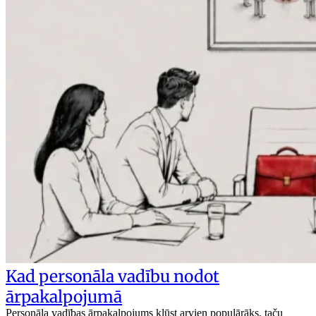
Kad personāla vadību nodot
ārpakalpojumā
Personāla vadības ārpakalpojums kļūst arvien populārāks, taču