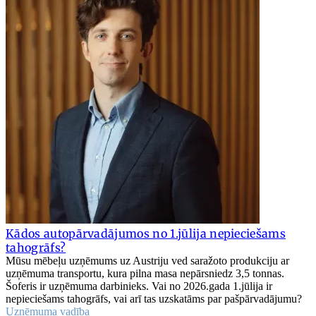
Kādos autopārvadājumos no 1.jūlija nepieciešams
tahogrāfs?
Mūsu mēbeļu uzņēmums uz Austriju ved saražoto produkciju ar
uzņēmuma transportu, kura pilna masa nepārsniedz 3,5 tonnas.
Šoferis ir uzņēmuma darbinieks. Vai no 2026.gada 1.jūlija ir
nepieciešams tahogrāfs, vai arī tas uzskatāms par pašpārvadājumu?
Uzņēmuma vadība