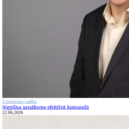
Uzņēmuma vadība
Jēgpilna sanāksme efektīvā komandā
22.06.2026