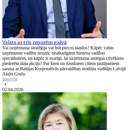
Valsts ar trīs cepurēm galvā
Vai uzņēmuma stratēģija var būt piecos slaidos? Kāpēc valsts
uzņēmumu vadību neuztic neatkarīgiem biznesa vadības
speciālistiem, un kāpēc ir svarīgi, lai uzņēmuma atslēgas cilvēkiem
piederētu daļa akciju? Par šiem un daudziem citiem jautājumiem
saruna ar Baltijas Korporatīvās pārvaldības institūta vadītāju Latvijā
Andri Grafu.
Intervija
•
02.04.2026