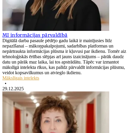
MI informācijas pārvaldībā
Digitālā darba pasaule pēdējo gadu laikā ir mainījusies līdz
nepazīšanai – mākoņpakalpojumi, sadarbības platformas un
nepārtraukta informācijas plūsma ir kļuvusi par ikdienu. Tomēr aiz
tehnoloģiskās ērtības slēpjas arī jauns izaicinājums – pārāk daudz
datu un pārāk maz laika, lai tos apstrādātu. Tāpēc var izmantot
mākslīgā intelekta rīkus, kas palīdz pārvaldīt informācijas plūsmu,
veidot kopsavilkumus un atvieglo ikdienu.
Mākslīgais intelekts
•
29.12.2025