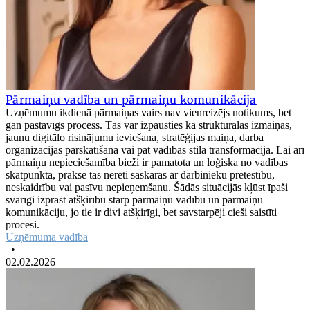
Pārmaiņu vadība un pārmaiņu komunikācija
Uzņēmumu ikdienā pārmaiņas vairs nav vienreizējs notikums, bet
gan pastāvīgs process. Tās var izpausties kā strukturālas izmaiņas,
jaunu digitālo risinājumu ieviešana, stratēģijas maiņa, darba
organizācijas pārskatīšana vai pat vadības stila transformācija. Lai arī
pārmaiņu nepieciešamība bieži ir pamatota un loģiska no vadības
skatpunkta, praksē tās nereti saskaras ar darbinieku pretestību,
neskaidrību vai pasīvu nepieņemšanu. Šādās situācijās kļūst īpaši
svarīgi izprast atšķirību starp pārmaiņu vadību un pārmaiņu
komunikāciju, jo tie ir divi atšķirīgi, bet savstarpēji cieši saistīti
procesi.
Uzņēmuma vadība
•
02.02.2026