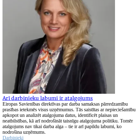
Arī darbinieku labumi ir atalgojums
Eiropas Savienības direktīvas par darba samaksas pārredzamību
prasības ietekmēs visus uzņēmumus. Tās saistītas ar nepieciešamību
apkopot un analizēt atalgojuma datus, identificēt plaisas un
neatbilstības, kā arī nodrošināt taisnīgu atalgojuma politiku. Tomēr
atalgojums nav tikai darba alga – tie ir arī papildu labumi, ko
nodrošina uzņēmums.
Darbinieki