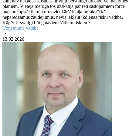
kam nav nekādas saistības ar viņu personīgo drošību vai nākotnes
plāniem. Vietējā mērogā tos uzskatīja par reti sastopamiem force
majeure apstākļiem, kurus vienkāršāk bija norakstīt kā
neparedzamus zaudējumus, nevis iekļaut ikdienas risku vadībā.
Kāpēc ir svarīgi būt gataviem šādiem riskiem?
Uzņēmuma vadība
•
13.02.2026