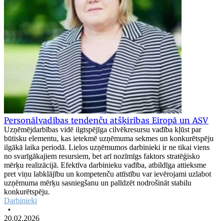
Personālvadības tendenču atšķirības Eiropā un ASV
Uzņēmējdarbības vidē ilgtspējīga cilvēkresursu vadība kļūst par
būtisku elementu, kas ietekmē uzņēmuma sekmes un konkurētspēju
ilgākā laika periodā. Lielos uzņēmumos darbinieki ir ne tikai viens
no svarīgākajiem resursiem, bet arī nozīmīgs faktors stratēģisko
mērķu realizācijā. Efektīva darbinieku vadība, atbildīga attieksme
pret viņu labklājību un kompetenču attīstību var ievērojami uzlabot
uzņēmuma mērķu sasniegšanu un palīdzēt nodrošināt stabilu
konkurētspēju.
Darbinieki
•
20.02.2026