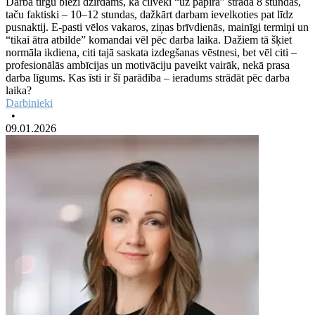
Darba tirgū bieži dzirdams, ka cilvēki “uz papīra” strādā 8 stundas,
taču faktiski – 10–12 stundas, dažkārt darbam ievelkoties pat līdz
pusnaktij. E-pasti vēlos vakaros, ziņas brīvdienās, mainīgi termiņi un
“tikai ātra atbilde” komandai vēl pēc darba laika. Dažiem tā šķiet
normāla ikdiena, citi tajā saskata izdegšanas vēstnesi, bet vēl citi –
profesionālās ambīcijas un motivāciju paveikt vairāk, nekā prasa
darba līgums. Kas īsti ir šī parādība – ieradums strādāt pēc darba
laika?
Darbinieki
•
09.01.2026