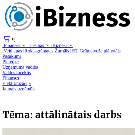
iFinanses
iTiesības
iBizness
iVeidlapas
iRokasgrāmatas
Žurnāls iFiT
Grāmatveža plānotājs
Pasākumi
Pieredze
Uzņēmuma vadība
Valdes loceklis
Finanses
Elektronizācija
Jaunais uzņēmējs
Tēma: attālinātais darbs