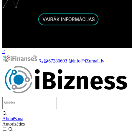
<
67280693
info@iZurnali.lv
Abonēšana
Autorizēties