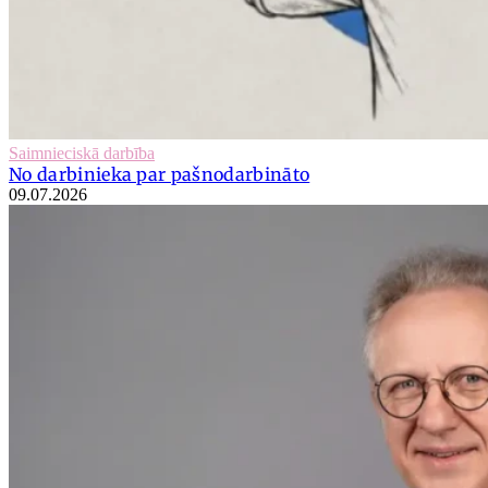
Saimnieciskā darbība
No darbinieka par pašnodarbināto
09.07.2026