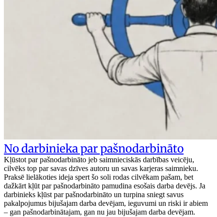
No darbinieka par pašnodarbināto
Kļūstot par pašnodarbināto jeb saimnieciskās darbības veicēju,
cilvēks top par savas dzīves autoru un savas karjeras saimnieku.
Praksē lielākoties ideja spert šo soli rodas cilvēkam pašam, bet
dažkārt kļūt par pašnodarbināto pamudina esošais darba devējs. Ja
darbinieks kļūst par pašnodarbināto un turpina sniegt savus
pakalpojumus bijušajam darba devējam, ieguvumi un riski ir abiem
– gan pašnodarbinātajam, gan nu jau bijušajam darba devējam.