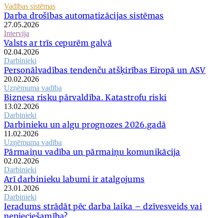
Vadības sistēmas
Darba drošības automatizācijas sistēmas
27.05.2026
Intervija
Valsts ar trīs cepurēm galvā
02.04.2026
Darbinieki
Personālvadības tendenču atšķirības Eiropā un ASV
20.02.2026
Uzņēmuma vadība
Biznesa risku pārvaldība. Katastrofu riski
13.02.2026
Darbinieki
Darbinieku un algu prognozes 2026.gadā
11.02.2026
Uzņēmuma vadība
Pārmaiņu vadība un pārmaiņu komunikācija
02.02.2026
Darbinieki
Arī darbinieku labumi ir atalgojums
23.01.2026
Darbinieki
Ieradums strādāt pēc darba laika – dzīvesveids vai
nepieciešamība?