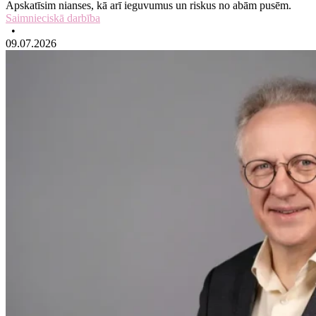
Apskatīsim nianses, kā arī ieguvumus un riskus no abām pusēm.
Saimnieciskā darbība
•
09.07.2026