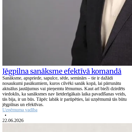
Jēgpilna sanāksme efektīvā komandā
Sanāksme, apspriede, sapulce, sēde, seminārs – tie ir dažādi
nosaukumi pasākumiem, kuros cilvēki sanāk kopā, lai pārrunātu
aktuālus jautājumus vai pieņemtu lēmumus. Kaut arī bieži dzirdēts
viedoklis, ka sanāksmes nav lietderīgākais laika pavadīšanas veids,
tās bija, ir un būs. Tāpēc labāk ir parūpēties, lai uzņēmumā tās būtu
jēgpilnas un efektīvas.
Uzņēmuma vadība
•
22.06.2026