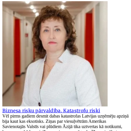
Biznesa risku pārvaldība. Katastrofu riski
Vēl pirms gadiem desmit dabas katastrofas Latvijas uzņēmēju apziņā
bija kaut kas eksotisks. Ziņas par viesuļvētrām Amerikas
Savienotajās Valstīs vai plūdiem Āzijā tika uztvertas kā notikumi,