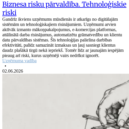
Biznesa risku pārvaldība. Tehnoloģiskie
riski
Gandrīz ikviens uzņēmums mūsdienās ir atkarīgs no digitālajām
sistēmām un tehnoloģiskajiem risinājumiem. Uzņēmumi arvien
aktīvāk izmanto mākoņpakalpojumus, e-komercijas platformas,
attālinātā darba risinājumus, automatizētu grāmatvedību un klientu
datu pārvaldības sistēmas. Šīs tehnoloģijas palielina darbības
efektivitāti, palīdz samazināt izmaksas un ļauj sasniegt klientus
daudz plašākā tirgū nekā iepriekš. Tomēr līdz ar jaunajām iespējām
pieaug arī riski, kurus uzņēmēji vairs nedrīkst ignorēt.
Uzņēmuma vadība
•
02.06.2026