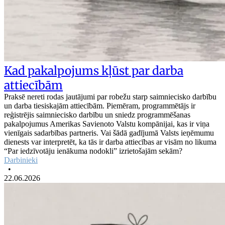
Kad pakalpojums kļūst par darba
attiecībām
Praksē nereti rodas jautājumi par robežu starp saimniecisko darbību
un darba tiesiskajām attiecībām. Piemēram, programmētājs ir
reģistrējis saimniecisko darbību un sniedz programmēšanas
pakalpojumus Amerikas Savienoto Valstu kompānijai, kas ir viņa
vienīgais sadarbības partneris. Vai šādā gadījumā Valsts ieņēmumu
dienests var interpretēt, ka tās ir darba attiecības ar visām no likuma
“Par iedzīvotāju ienākuma nodokli” izrietošajām sekām?
Darbinieki
•
22.06.2026