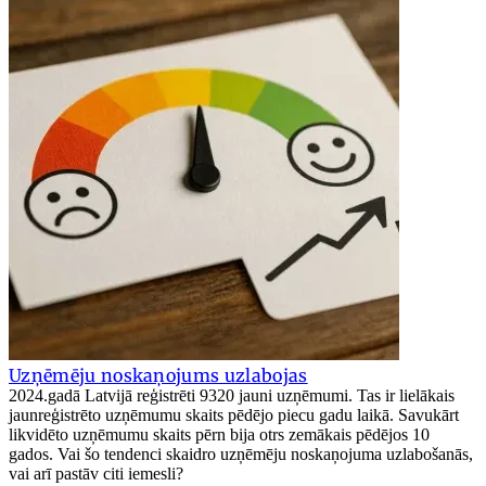
Uzņēmēju noskaņojums uzlabojas
2024.gadā Latvijā reģistrēti 9320 jauni uzņēmumi. Tas ir lielākais
jaunreģistrēto uzņēmumu skaits pēdējo piecu gadu laikā. Savukārt
likvidēto uzņēmumu skaits pērn bija otrs zemākais pēdējos 10
gados. Vai šo tendenci skaidro uzņēmēju noskaņojuma uzlabošanās,
vai arī pastāv citi iemesli?