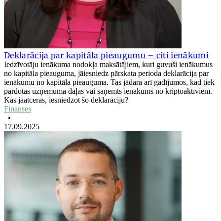
Deklarācija par kapitāla pieaugumu – citi ienākumi
Iedzīvotāju ienākuma nodokļa maksātājiem, kuri guvuši ienākumus
no kapitāla pieauguma, jāiesniedz pārskata perioda deklarācija par
ienākumu no kapitāla pieauguma. Tas jādara arī gadījumos, kad tiek
pārdotas uzņēmuma daļas vai saņemts ienākums no kriptoaktīviem.
Kas jāatceras, iesniedzot šo deklarāciju?
Finanses
•
17.09.2025