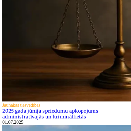
Jaunākās tiesvedības
2025.gada jūnija spriedumu apkopojums
administratīvajās un krimināllietās
01.07.2025