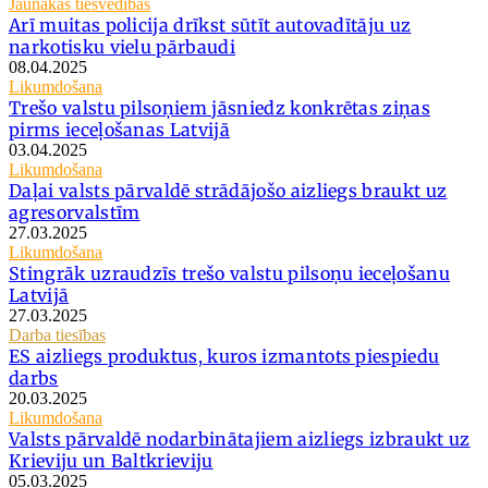
Jaunākās tiesvedības
Arī muitas policija drīkst sūtīt autovadītāju uz
narkotisku vielu pārbaudi
08.04.2025
Likumdošana
Trešo valstu pilsoņiem jāsniedz konkrētas ziņas
pirms ieceļošanas Latvijā
03.04.2025
Likumdošana
Daļai valsts pārvaldē strādājošo aizliegs braukt uz
agresorvalstīm
27.03.2025
Likumdošana
Stingrāk uzraudzīs trešo valstu pilsoņu ieceļošanu
Latvijā
27.03.2025
Darba tiesības
ES aizliegs produktus, kuros izmantots piespiedu
darbs
20.03.2025
Likumdošana
Valsts pārvaldē nodarbinātajiem aizliegs izbraukt uz
Krieviju un Baltkrieviju
05.03.2025