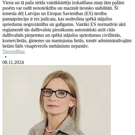
Viena un tā paša strīda vairākkārtēja izskatīšana starp tām pašām
pusēm var radīt nenoteiktību un mazināt tiesisko stabilitāti. Šī
iemesla dēļ Latvijas un Eiropas Savienības (ES) tiesību
pamatprincips ir res judicata, kas nodrošina spēkā stājušos
spriedumu negrozāmību un galīgumu. Vairāki ES normatīvie akti
reglamentē tās dalībvalstu pienākumu automātiski atzīt citās
dalībvalstīs pieņemtus un spēkā stājušos spriedumus civillietās,
komerclietās, ģimenes un mantojuma lietās, tomēr administratīvajām
lietām šāds visaptverošs mehānisms nepastāv.
Tiesvedības
•
08.11.2024