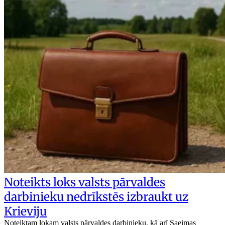
Noteikts loks valsts pārvaldes
darbinieku nedrīkstēs izbraukt uz
Krieviju
Noteiktam lokam valsts pārvaldes darbinieku, kā arī Saeimas