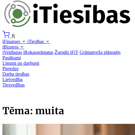
iFinanses
iTiesības
iBizness
iVeidlapas
iRokasgrāmatas
Žurnāls iFiT
Grāmatveža plānotājs
Pasākumi
Līgumi un darījumi
Pieredze
Darba tiesības
Lietvedība
Tiesvedības
Tēma: muita