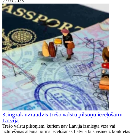
27.03.2025
Stingrāk uzraudzīs trešo valstu pilsoņu ieceļošanu
Latvijā
Trešo valstu pilsoņiem, kuriem nav Latvijā izsniegta vīza vai
uzturēšanās atļauja, pirms ieceļošanas Latvijā būs jāsniedz konkrētas