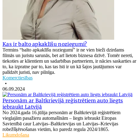
Kas ir balto apkaklīšu noziegumi?
Termins “balto apkaklīšu noziegumi” ir ne vien bieži dzirdams
filmās un juristu sarunās, bet arī lietots biznesa dzīvē. Tomēr nereti,
tiekoties ar klientiem un sadarbības partneriem, ir nācies saskarties ar
to, ka izpratne par to, kas tas īsti ir un kā šajos jautājumos var
palīdzēt juristi, nav pilnīga.
Komerctiesības
•
06.09.2024
Personām ar Baltkrievijā reģistrētiem auto liegts
iebraukt Latvijā
No 2024.gada 16.jūlija personām ar Baltkrievijā reģistrētiem
vieglajām pasažieru automašīnām – liegts iebraukt Eiropas
Savienībā caur Latvijas–Baltkrievijas un Latvijas–Krievijas
robežšķērsošanas vietām, ko paredz regula 2024/1865.
Likumdošana