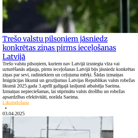
Trešo valstu pilsoņiem jāsniedz
konkrētas ziņas pirms ieceļošanas
Latvijā
Trešo valstu pilsoņiem, kuriem nav Latvijā izsniegta vīza vai
uzturēšanās atļauja, pirms ieceļošanas Latvijā būs jāsniedz konkrētas
ziņas par sevi, radiniekiem un ceļojuma mērķi. Šādas izmaiņas
Imigrācijas likumā un grozījumus Latvijas Republikas valsts robežas
likumā 2025.gada 3.aprīlī galīgajā lasījumā atbalstīja Saeima.
Izmaiņas nepieciešamas, lai stiprinātu valsts drošību un robežas
apsardzības efektivitāti, norāda Saeima.
Likumdošana
•
03.04.2025