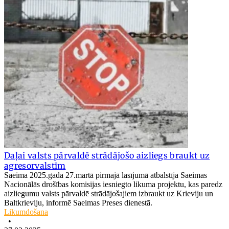
Daļai valsts pārvaldē strādājošo aizliegs braukt uz
agresorvalstīm
Saeima 2025.gada 27.martā pirmajā lasījumā atbalstīja Saeimas
Nacionālās drošības komisijas iesniegto likuma projektu, kas paredz
aizliegumu valsts pārvaldē strādājošajiem izbraukt uz Krieviju un
Baltkrieviju, informē Saeimas Preses dienestā.
Likumdošana
•