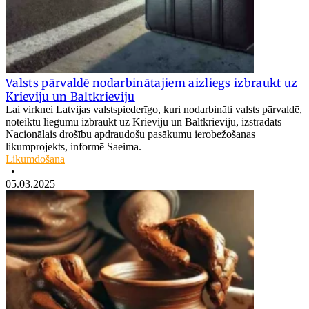
Valsts pārvaldē nodarbinātajiem aizliegs izbraukt uz
Krieviju un Baltkrieviju
Lai virknei Latvijas valstspiederīgo, kuri nodarbināti valsts pārvaldē,
noteiktu liegumu izbraukt uz Krieviju un Baltkrieviju, izstrādāts
Nacionālais drošību apdraudošu pasākumu ierobežošanas
likumprojekts, informē Saeima.
Likumdošana
•
05.03.2025