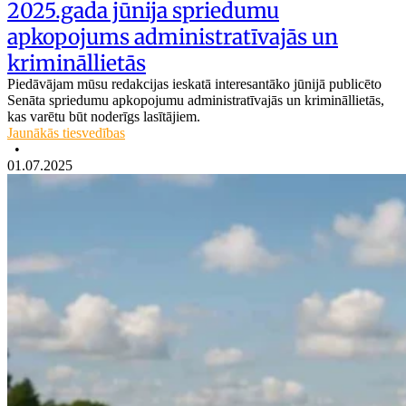
2025.gada jūnija spriedumu
apkopojums administratīvajās un
krimināllietās
Piedāvājam mūsu redakcijas ieskatā interesantāko jūnijā publicēto
Senāta spriedumu apkopojumu administratīvajās un krimināllietās,
kas varētu būt noderīgs lasītājiem.
Jaunākās tiesvedības
•
01.07.2025