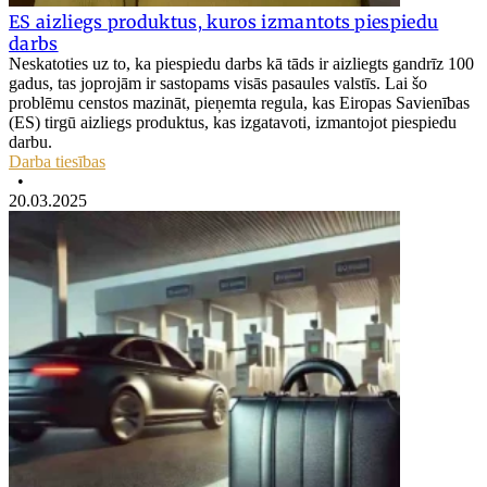
ES aizliegs produktus, kuros izmantots piespiedu
darbs
Neskatoties uz to, ka piespiedu darbs kā tāds ir aizliegts gandrīz 100
gadus, tas joprojām ir sastopams visās pasaules valstīs. Lai šo
problēmu censtos mazināt, pieņemta regula, kas Eiropas Savienības
(ES) tirgū aizliegs produktus, kas izgatavoti, izmantojot piespiedu
darbu.
Darba tiesības
•
20.03.2025