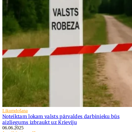
Likumdošana
Noteiktam lokam valsts pārvaldes darbinieku būs
aizliegums izbraukt uz Krieviju
06.06.2025