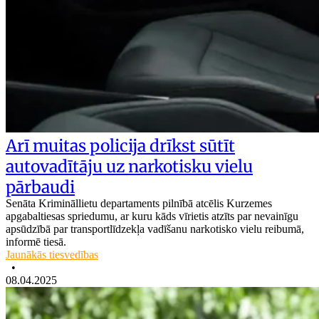
Arī muitas policija drīkst sūtīt
autovadītāju uz narkotisku vielu
pārbaudi
Senāta Krimināllietu departaments pilnībā atcēlis Kurzemes
apgabaltiesas spriedumu, ar kuru kāds vīrietis atzīts par nevainīgu
apsūdzībā par transportlīdzekļa vadīšanu narkotisko vielu reibumā,
informē tiesā.
Jaunākās tiesvedības
•
08.04.2025