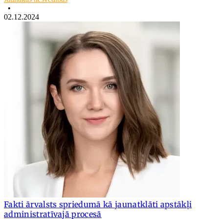
•
02.12.2024
Fakti ārvalsts spriedumā kā jaunatklāti apstākļi
administratīvajā procesā