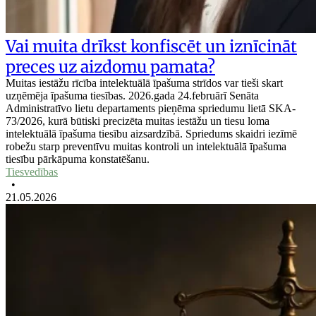
Vai muita drīkst konfiscēt un iznīcināt
preces uz aizdomu pamata?
Muitas iestāžu rīcība intelektuālā īpašuma strīdos var tieši skart
uzņēmēja īpašuma tiesības. 2026.gada 24.februārī Senāta
Administratīvo lietu departaments pieņēma spriedumu lietā SKA-
73/2026, kurā būtiski precizēta muitas iestāžu un tiesu loma
intelektuālā īpašuma tiesību aizsardzībā. Spriedums skaidri iezīmē
robežu starp preventīvu muitas kontroli un intelektuālā īpašuma
tiesību pārkāpuma konstatēšanu.
Tiesvedības
•
21.05.2026