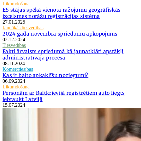
Likumdošana
ES stājas spēkā vienota ražojumu ģeogrāfiskās
izcelsmes norāžu reģistrācijas sistēma
27.01.2025
Jaunākās tiesvedības
2024.gada novembra spriedumu apkopojums
02.12.2024
Tiesvedības
Fakti ārvalsts spriedumā kā jaunatklāti apstākļi
administratīvajā procesā
08.11.2024
Komerctiesības
Kas ir balto apkaklīšu noziegumi?
06.09.2024
Likumdošana
Personām ar Baltkrievijā reģistrētiem auto liegts
iebraukt Latvijā
15.07.2024