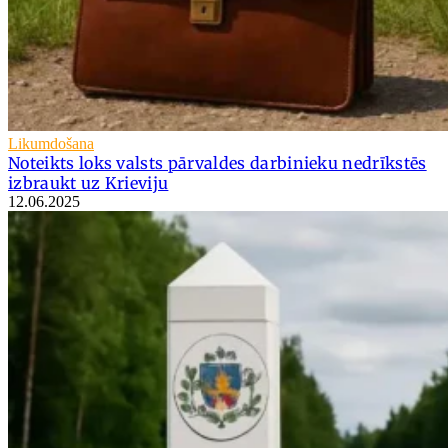
Likumdošana
Noteikts loks valsts pārvaldes darbinieku nedrīkstēs
izbraukt uz Krieviju
12.06.2025