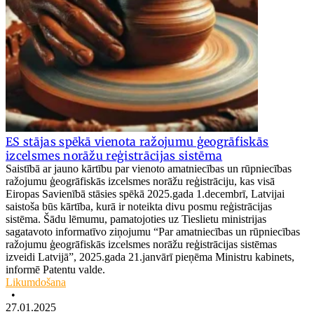
ES stājas spēkā vienota ražojumu ģeogrāfiskās
izcelsmes norāžu reģistrācijas sistēma
Saistībā ar jauno kārtību par vienoto amatniecības un rūpniecības
ražojumu ģeogrāfiskās izcelsmes norāžu reģistrāciju, kas visā
Eiropas Savienībā stāsies spēkā 2025.gada 1.decembrī, Latvijai
saistoša būs kārtība, kurā ir noteikta divu posmu reģistrācijas
sistēma. Šādu lēmumu, pamatojoties uz Tieslietu ministrijas
sagatavoto informatīvo ziņojumu “Par amatniecības un rūpniecības
ražojumu ģeogrāfiskās izcelsmes norāžu reģistrācijas sistēmas
izveidi Latvijā”, 2025.gada 21.janvārī pieņēma Ministru kabinets,
informē Patentu valde.
Likumdošana
•
27.01.2025