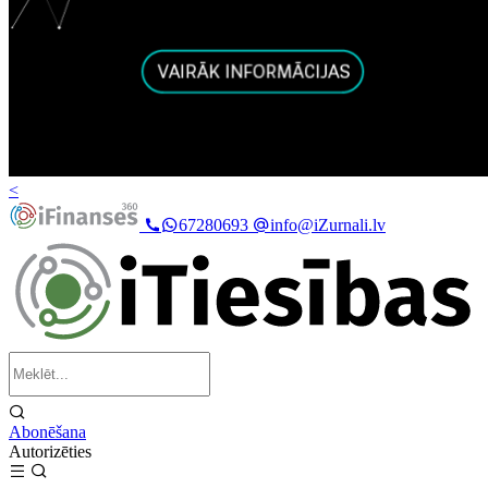
<
67280693
info@iZurnali.lv
Abonēšana
Autorizēties