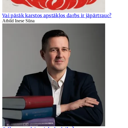
Vai pārāk karstos apstākļos darbs ir jāpārtrauc?
Atbild Inese Sūna