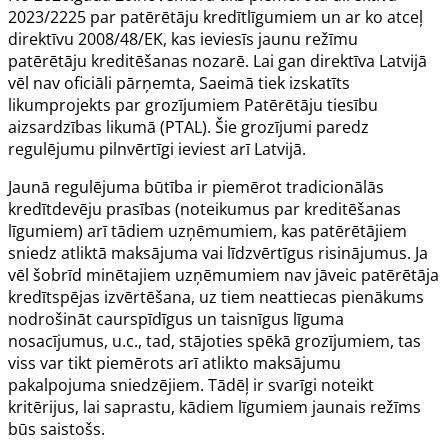
2023/2225
par patērētāju kredītlīgumiem un ar ko atceļ
direktīvu 2008/48/EK, kas ieviesīs jaunu režīmu
patērētāju kreditēšanas nozarē. Lai gan direktīva Latvijā
vēl nav oficiāli pārņemta, Saeimā tiek izskatīts
likumprojekts
par grozījumiem
Patērētāju tiesību
aizsardzības likumā
(PTAL). Šie grozījumi paredz
regulējumu pilnvērtīgi ieviest arī Latvijā.
Jaunā regulējuma būtība ir piemērot tradicionālās
kredītdevēju prasības (noteikumus par kreditēšanas
līgumiem) arī tādiem uzņēmumiem, kas patērētājiem
sniedz atliktā maksājuma vai līdzvērtīgus risinājumus. Ja
vēl šobrīd minētajiem uzņēmumiem nav jāveic patērētāja
kredītspējas izvērtēšana, uz tiem neattiecas pienākums
nodrošināt caurspīdīgus un taisnīgus līguma
nosacījumus, u.c., tad, stājoties spēkā grozījumiem, tas
viss var tikt piemērots arī atlikto maksājumu
pakalpojuma sniedzējiem. Tādēļ ir svarīgi noteikt
kritērijus, lai saprastu, kādiem līgumiem jaunais režīms
būs saistošs.