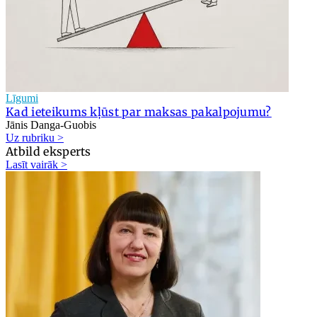
Līgumi
Kad ieteikums kļūst par maksas pakalpojumu?
Jānis Danga-Guobis
Uz rubriku >
Atbild eksperts
Lasīt vairāk >