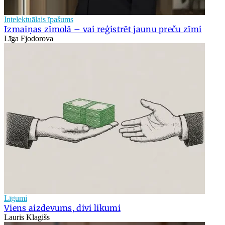
Intelektuālais īpašums
Izmaiņas zīmolā – vai reģistrēt jaunu preču zīmi
Līga Fjodorova
Līgumi
Viens aizdevums, divi likumi
Lauris Klagišs