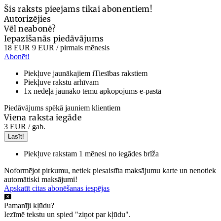
Šis raksts pieejams tikai abonentiem!
Autorizējies
Vēl neabonē?
Iepazīšanās piedāvājums
18 EUR
9 EUR
/ pirmais mēnesis
Abonēt!
Piekļuve jaunākajiem iTiesības rakstiem
Piekļuve rakstu arhīvam
1x nedēļā jaunāko tēmu apkopojums e-pastā
Piedāvājums spēkā jauniem klientiem
Viena raksta iegāde
3 EUR
/ gab.
Lasīt!
Piekļuve rakstam 1 mēnesi no iegādes brīža
Noformējot pirkumu, netiek piesaistīta maksājumu karte un nenotiek
automātiski maksājumi!
Apskatīt citas abonēšanas iespējas
Pamanīji kļūdu?
Iezīmē tekstu un spied "ziņot par kļūdu".