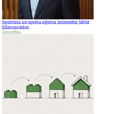
Sportista un sporta aģenta interesēm jābūt
līdzsvarotām
Tiesvedības