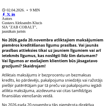
02.04.2026. • 9 MIN
Autors
Gustavs Aleksandrs Klucis
SIA "ZAB COBALT",
jaunākais jurists
No 2026.gada 20.novembra atliktajiem maksājumiem
piemēros kreditēšanas līgumu prasības. Vai jaunās
prasības attieksies tikai uz jauniem līgumiem vai arī
ietekmēs līgumus, kas noslēgti līdz šim datumam?
Vai līgumos ar esošajiem klientiem būs jāsagatavo
grozījumi? Skaidrojam!
Atliktais maksājums ir bezprocentu un bezmaksas
kredīts, ko pārdevējs, pakalpojuma sniedzējs vai ražotājs
piešķir patērētājam par tā preču vai pakalpojumu iegādi
atlikta maksājuma, aizdevuma vai citas tamlīdzīgas
finansiālas vienošanās veidā.
No 2026.gada 20.novembra tiks piemērota
direktīva