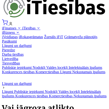
iFinanses
iTiesības
iBizness
iVeidlapas
iRokasgrāmatas
Žurnāls iFiT
Grāmatveža plānotājs
Pasākumi
Līgumi un darījumi
Pieredze
Darba tiesības
Lietvedība
Tiesvedības
Publiskie iepirkumi
Nodokļi
Valdes locekļi
Intelektuālais īpašums
Konkurences tiesības
Komerctiesības
Līgumi
Nekustamais īpašums
Līgumi un darījumi
Līgumi
Publiskie iepirkumi
Nodokļi
Valdes locekļi
Intelektuālais
īpašums
Konkurences tiesības
Komerctiesības
Nekustamais īpašums
Vai jāgroza atlikto