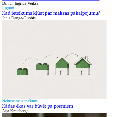
Dr. iur. Ingrīda Veikša
Līgumi
Kad ieteikums kļūst par maksas pakalpojumu?
Jānis Danga-Guobis
Nekustamais īpašums
Kādas ēkas var būvēt pa posmiem
Aija Kreicberga