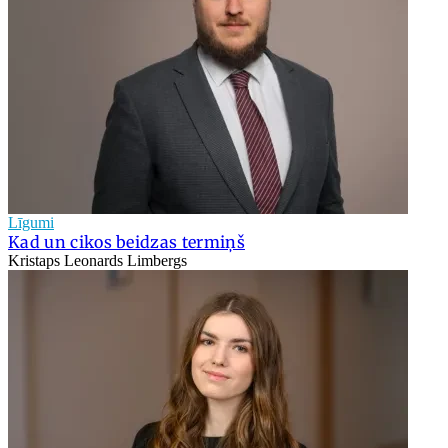
Līgumi
Kad un cikos beidzas termiņš
Kristaps Leonards Limbergs