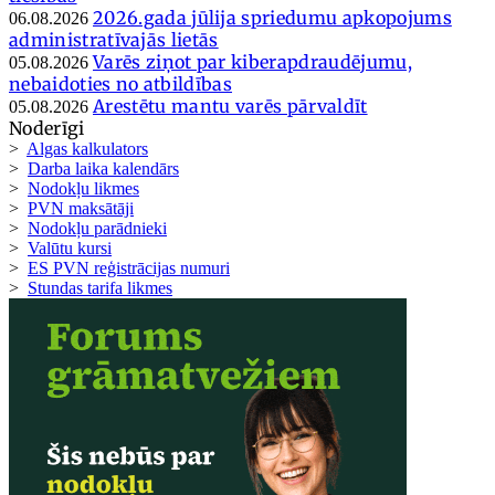
2026.gada jūlija spriedumu apkopojums
06.08.2026
administratīvajās lietās
Varēs ziņot par kiberapdraudējumu,
05.08.2026
nebaidoties no atbildības
Arestētu mantu varēs pārvaldīt
05.08.2026
Noderīgi
>
Algas kalkulators
>
Darba laika kalendārs
>
Nodokļu likmes
>
PVN maksātāji
>
Nodokļu parādnieki
>
Valūtu kursi
>
ES PVN reģistrācijas numuri
>
Stundas tarifa likmes