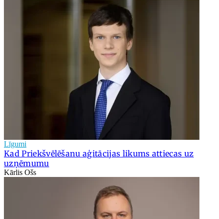
Līgumi
Kad Priekšvēlēšanu aģitācijas likums attiecas uz
uzņēmumu
Kārlis Ošs