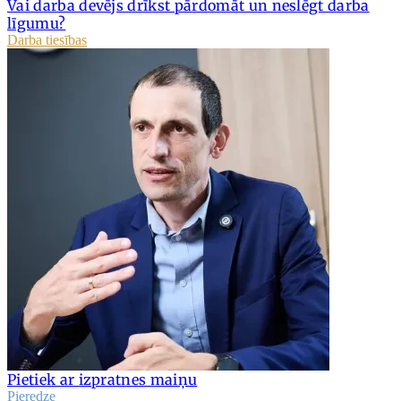
Vai darba devējs drīkst pārdomāt un neslēgt darba
līgumu?
Darba tiesības
Pietiek ar izpratnes maiņu
Pieredze