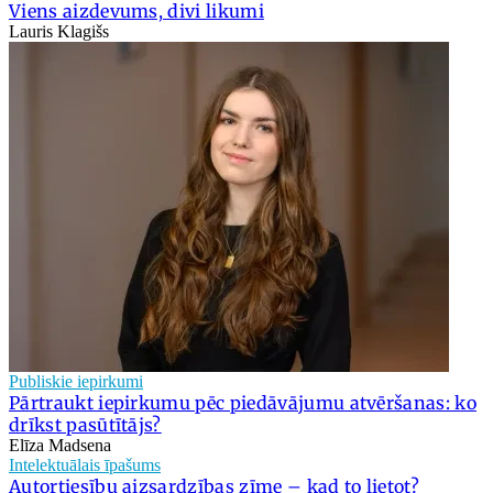
Viens aizdevums, divi likumi
Lauris Klagišs
Publiskie iepirkumi
Pārtraukt iepirkumu pēc piedāvājumu atvēršanas: ko
drīkst pasūtītājs?
Elīza Madsena
Intelektuālais īpašums
Autortiesību aizsardzības zīme – kad to lietot?