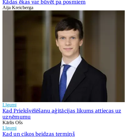
Kādas ēkas var būvēt pa posmiem
Aija Kreicberga
Līgumi
Kad Priekšvēlēšanu aģitācijas likums attiecas uz
uzņēmumu
Kārlis Ošs
Līgumi
Kad un cikos beidzas termiņš