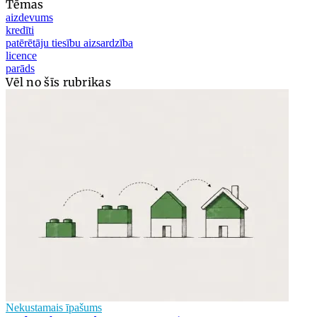
Tēmas
aizdevums
kredīti
patērētāju tiesību aizsardzība
licence
parāds
Vēl no šīs rubrikas
Nekustamais īpašums