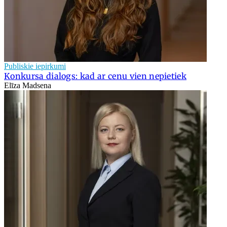
Publiskie iepirkumi
Konkursa dialogs: kad ar cenu vien nepietiek
Elīza Madsena