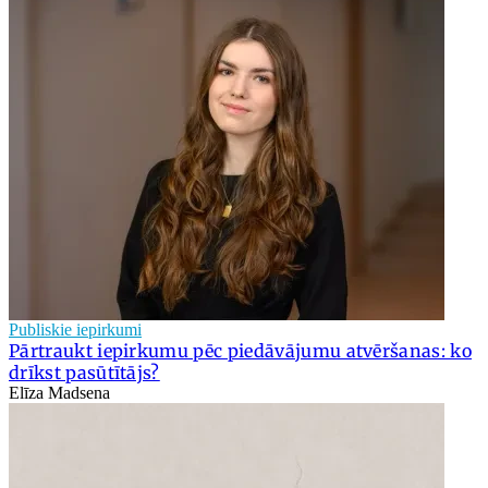
Publiskie iepirkumi
Pārtraukt iepirkumu pēc piedāvājumu atvēršanas: ko
drīkst pasūtītājs?
Elīza Madsena