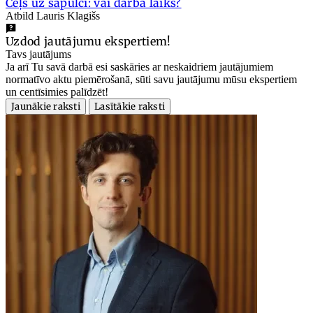
Ceļš uz sapulci: vai darba laiks?
Atbild Lauris Klagišs
Uzdod jautājumu ekspertiem!
Tavs jautājums
Ja arī Tu savā darbā esi saskāries ar neskaidriem jautājumiem
normatīvo aktu piemērošanā, sūti savu jautājumu mūsu ekspertiem
un centīsimies palīdzēt!
Jaunākie raksti
Lasītākie raksti