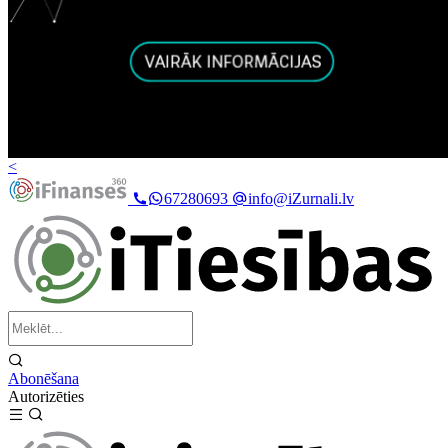
<
67280693
info@iZurnali.lv
Abonēšana
Autorizēties