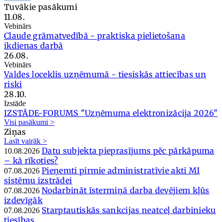
Tuvākie pasākumi
11.08.
Vebinārs
Claude grāmatvedībā - praktiska pielietošana
ikdienas darbā
26.08.
Vebinārs
Valdes loceklis uzņēmumā - tiesiskās attiecības un
riski
28.10.
Izstāde
IZSTĀDE-FORUMS "Uzņēmuma elektronizācija 2026"
Visi pasākumi >
Ziņas
Lasīt vairāk >
Datu subjekta pieprasījums pēc pārkāpuma
10.08.2026
– kā rīkoties?
Pieņemti pirmie administratīvie akti MI
07.08.2026
sistēmu izstrādei
Nodarbināt īstermiņā darba devējiem kļūs
07.08.2026
izdevīgāk
Starptautiskās sankcijas neatceļ darbinieku
07.08.2026
tiesības