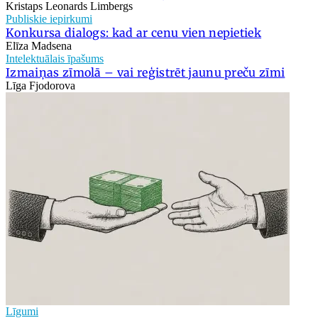
Kristaps Leonards Limbergs
Publiskie iepirkumi
Konkursa dialogs: kad ar cenu vien nepietiek
Elīza Madsena
Intelektuālais īpašums
Izmaiņas zīmolā – vai reģistrēt jaunu preču zīmi
Līga Fjodorova
Līgumi