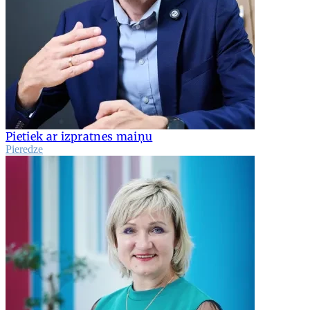
Pietiek ar izpratnes maiņu
Pieredze