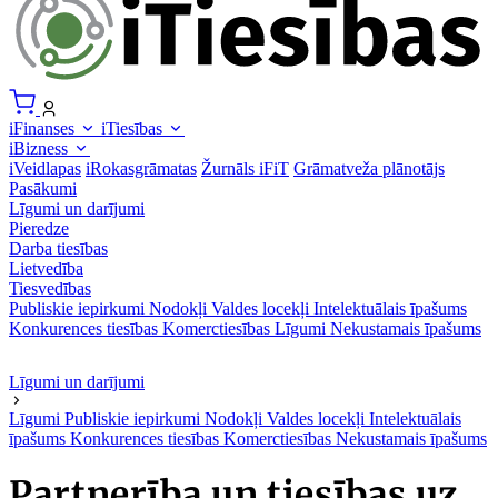
iFinanses
iTiesības
iBizness
iVeidlapas
iRokasgrāmatas
Žurnāls iFiT
Grāmatveža plānotājs
Pasākumi
Līgumi un darījumi
Pieredze
Darba tiesības
Lietvedība
Tiesvedības
Publiskie iepirkumi
Nodokļi
Valdes locekļi
Intelektuālais īpašums
Konkurences tiesības
Komerctiesības
Līgumi
Nekustamais īpašums
Līgumi un darījumi
Līgumi
Publiskie iepirkumi
Nodokļi
Valdes locekļi
Intelektuālais
īpašums
Konkurences tiesības
Komerctiesības
Nekustamais īpašums
Partnerība un tiesības uz