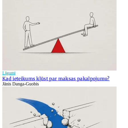
Līgumi
Kad ieteikums kļūst par maksas pakalpojumu?
Jānis Danga-Guobis