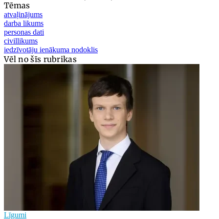
Tēmas
atvaļinājums
darba likums
personas dati
civillikums
iedzīvotāju ienākuma nodoklis
Vēl no šīs rubrikas
Līgumi