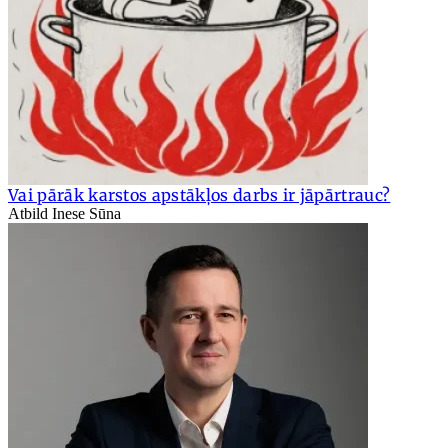
Vai pārāk karstos apstākļos darbs ir jāpārtrauc?
Atbild Inese Sūna