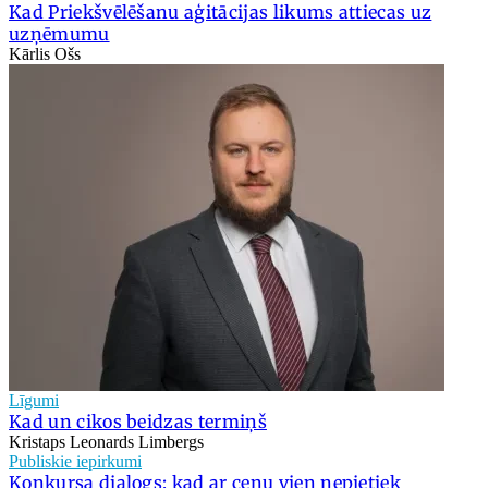
Kad Priekšvēlēšanu aģitācijas likums attiecas uz
uzņēmumu
Kārlis Ošs
Līgumi
Kad un cikos beidzas termiņš
Kristaps Leonards Limbergs
Publiskie iepirkumi
Konkursa dialogs: kad ar cenu vien nepietiek