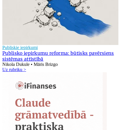
Publiskie iepirkumi
Publisko iepirkumu reforma: būtisks pavērsiens
sistēmas attīstībā
Nikola Dukule • Māris Brizgo
Uz rubriku >