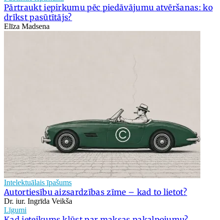
Pārtraukt iepirkumu pēc piedāvājumu atvēršanas: ko
drīkst pasūtītājs?
Elīza Madsena
Intelektuālais īpašums
Autortiesību aizsardzības zīme – kad to lietot?
Dr. iur. Ingrīda Veikša
Līgumi
Kad ieteikums kļūst par maksas pakalpojumu?