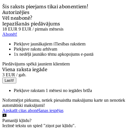
Šis raksts pieejams tikai abonentiem!
Autorizējies
Vēl neabonē?
Iepazīšanās piedāvājums
18 EUR
9 EUR
/ pirmais mēnesis
Abonēt!
Piekļuve jaunākajiem iTiesības rakstiem
Piekļuve rakstu arhīvam
1x nedēļā jaunāko tēmu apkopojums e-pastā
Piedāvājums spēkā jauniem klientiem
Viena raksta iegāde
3 EUR
/ gab.
Lasīt!
Piekļuve rakstam 1 mēnesi no iegādes brīža
Noformējot pirkumu, netiek piesaistīta maksājumu karte un nenotiek
automātiski maksājumi!
Apskatīt citas abonēšanas iespējas
Pamanīji kļūdu?
Iezīmē tekstu un spied "ziņot par kļūdu".