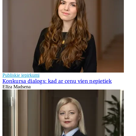
Publiskie iepirkumi
Konkursa dialogs: kad ar cenu vien nepietiek
Elīza Madsena