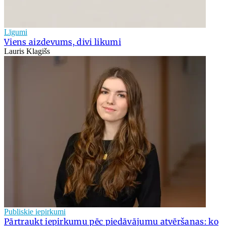
Līgumi
Viens aizdevums, divi likumi
Lauris Klagišs
Publiskie iepirkumi
Pārtraukt iepirkumu pēc piedāvājumu atvēršanas: ko