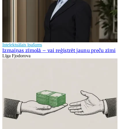
Intelektuālais īpašums
Izmaiņas zīmolā – vai reģistrēt jaunu preču zīmi
Līga Fjodorova