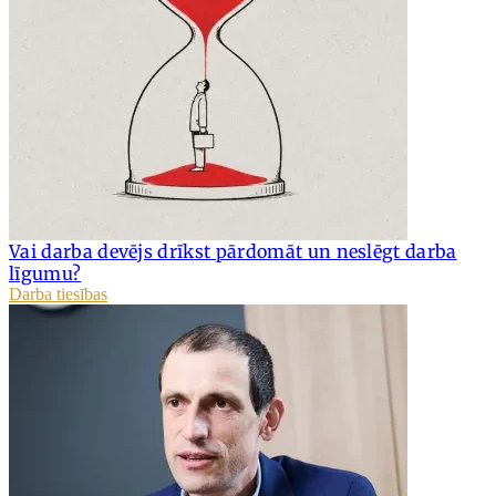
Vai darba devējs drīkst pārdomāt un neslēgt darba
līgumu?
Darba tiesības