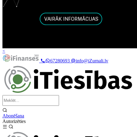
<
67280693
info@iZurnali.lv
Abonēšana
Autorizēties