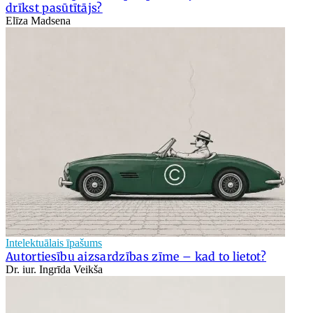
drīkst pasūtītājs?
Elīza Madsena
Intelektuālais īpašums
Autortiesību aizsardzības zīme – kad to lietot?
Dr. iur. Ingrīda Veikša