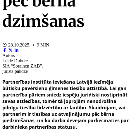
pēc bērna
dzimšanas
28.10.2025. • 9 MIN
Autors
Lelde Dubere
SIA “Sorainen ZAB”,
jurista palīdze
Partnerības institūta ieviešana Latvijā iezīmēja
būtisku pavērsienu ģimenes tiesību attīstībā. Lai gan
partnerība pāriem sniedz iespēju juridiski nostiprināt
savas attiecības, tomēr tā joprojām nenodrošina
pilnīgu tiesību līdzvērtību ar laulību. Skaidrojam, vai
partnerim ir tiesības uz atvaļinājumu pēc bērna
piedzimšanas, un kā darba devējam pārliecināties par
darbinieka partnerības statusu.