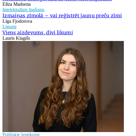
Elīza Madsena
Intelektuālais īpašums
Izmaiņas zīmolā – vai reģistrēt jaunu preču zīmi
Līga Fjodorova
Līgumi
Viens aizdevums, divi likumi
Lauris Klagišs
Publiskie iepirkumi