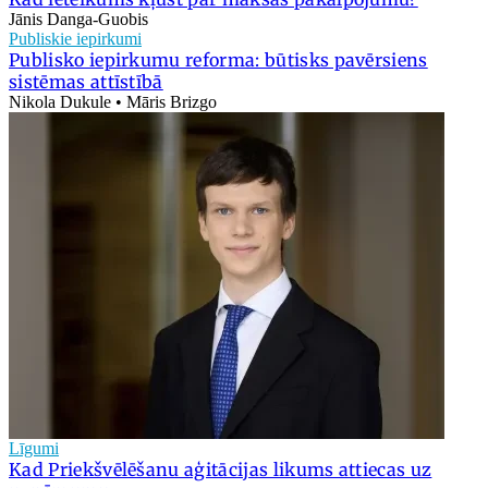
Jānis Danga-Guobis
Publiskie iepirkumi
Publisko iepirkumu reforma: būtisks pavērsiens
sistēmas attīstībā
Nikola Dukule • Māris Brizgo
Līgumi
Kad Priekšvēlēšanu aģitācijas likums attiecas uz