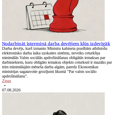
Nodarbināt īstermiņā darba devējiem kļūs izdevīgāk
Darba devējs, kurš izmanto Ministru kabineta prasībām atbilstošu
elektronisko darba laika uzskaites sistēmu, neveiks ceturkšņa
minimālās Valsts sociālās apdrošināšanas obligātās iemaksas par
darbiniekiem, kuru obligāto iemaksu objekts ceturksnī ir mazāks par
trim minimālajām mēneša darba algām, paredz Ekonomikas
ministrijas sagatavotie grozījumi likumā "Par valsts sociālo
apdrošināšanu".
Ziņas
•
07.08.2026