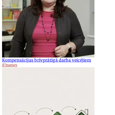
Kompensācijas brīvprātīgā darba veicējiem
iFinanses