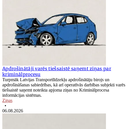
Apdrošinātāji varēs tiešsaistē saņemt ziņas par
kriminālprocesu
Turpmāk Latvijas Transportlīdzekļu apdrošinātāju birojs un
apdrošināšanas sabiedrības, kā arī operatīvās darbības subjekti varēs
tiešsaistē saņemt noteikta apjoma ziņas no Kriminālprocesa
informācijas sistēmas.
Ziņas
•
06.08.2026