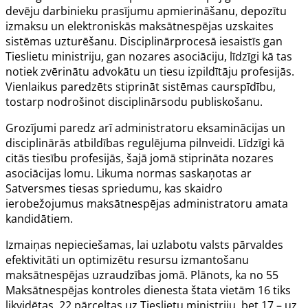
devēju darbinieku prasījumu apmierināšanu, depozītu
izmaksu un elektroniskās maksātnespējas uzskaites
sistēmas uzturēšanu. Disciplinārprocesā iesaistīs gan
Tieslietu ministriju, gan nozares asociāciju, līdzīgi kā tas
notiek zvērinātu advokātu un tiesu izpildītāju profesijās.
Vienlaikus paredzēts stiprināt sistēmas caurspīdību,
tostarp nodrošinot disciplinārsodu publiskošanu.
Grozījumi paredz arī administratoru eksaminācijas un
disciplinārās atbildības regulējuma pilnveidi. Līdzīgi kā
citās tiesību profesijās, šajā jomā stiprināta nozares
asociācijas lomu. Likuma normas saskaņotas ar
Satversmes tiesas spriedumu, kas skaidro
ierobežojumus maksātnespējas administratoru amata
kandidātiem.
Izmaiņas nepieciešamas, lai uzlabotu valsts pārvaldes
efektivitāti un optimizētu resursu izmantošanu
maksātnespējas uzraudzības jomā. Plānots, ka no 55
Maksātnespējas kontroles dienesta štata vietām 16 tiks
likvidētas, 22 pārceltas uz Tieslietu ministriju, bet 17 – uz