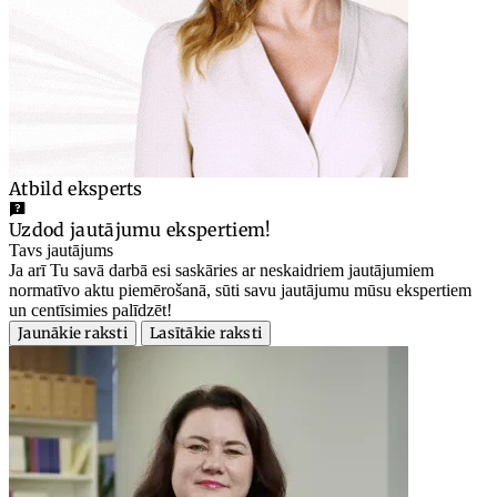
Atbild eksperts
Uzdod jautājumu ekspertiem!
Tavs jautājums
Ja arī Tu savā darbā esi saskāries ar neskaidriem jautājumiem
normatīvo aktu piemērošanā, sūti savu jautājumu mūsu ekspertiem
un centīsimies palīdzēt!
Jaunākie raksti
Lasītākie raksti