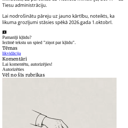
Tiesu administrāciju.
Lai nodrošinātu pāreju uz jauno kārtību, noteikts, ka
likuma grozījumi stāsies spēkā 2026.gada 1.oktobrī.
Pamanīji kļūdu?
Iezīmē tekstu un spied "ziņot par kļūdu".
Tēmas
likvidācija
Komentāri
Lai komentētu, autorizējies!
Autorizēties
Vēl no šīs rubrikas