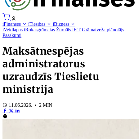
iFinanses
iTiesības
iBizness
iVeidlapas
iRokasgrāmatas
Žurnāls iFiT
Grāmatveža plānotājs
Pasākumi
Maksātnespējas
administratorus
uzraudzīs Tieslietu
ministrija
11.06.2026. • 2 MIN