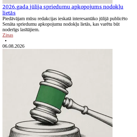
2026.gada jūlija spriedumu apkopojums nodokļu
lietās
Piedāvājam mūsu redakcijas ieskatā interesantāko jūlijā publicēto
Senāta spriedumu apkopojumu nodokļu lietās, kas varētu būt
noderīgs lasītājiem.
Ziņas
•
06.08.2026