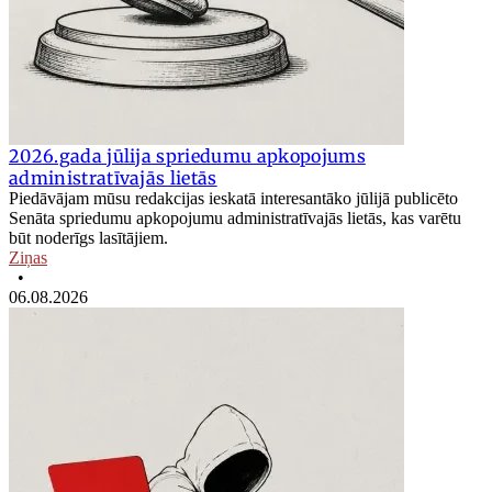
2026.gada jūlija spriedumu apkopojums
administratīvajās lietās
Piedāvājam mūsu redakcijas ieskatā interesantāko jūlijā publicēto
Senāta spriedumu apkopojumu administratīvajās lietās, kas varētu
būt noderīgs lasītājiem.
Ziņas
•
06.08.2026