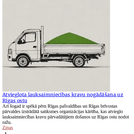
Atvieglota lauksaimniecības kravu nogādāšana uz
Rīgas ostu
Arī šogad ir spēkā pērn Rīgas pašvaldības un Rīgas brīvostas
pārvaldes izstrādātā satiksmes organizācijas kārtība, kas atvieglo
lauksaimniecības kravu pārvadātājiem došanos uz Rīgas ostu nodot
ražu.
Ziņas
•