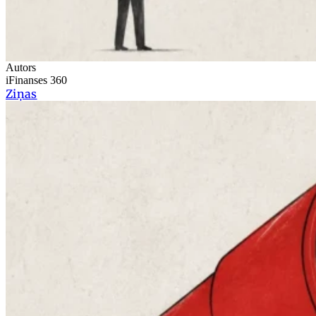
Autors
iFinanses 360
Ziņas