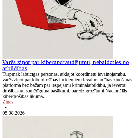
Varēs ziņot par kiberapdraudējumu, nebaidoties no
atbildības
Turpmāk labticīgas personas, atklājot koordinētu ievainojamību,
varēs ziņot par kiberdrošības incidentiem Ievainojamības ziņošanas
platformā bez bažām par iespējamu kriminālatbildību, ja ievēroti
drošības un samērīguma pasākumi, paredz grozījumi Nacionālās
kiberdrošības likumā.
Ziņas
•
05.08.2026