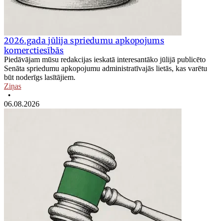
2026.gada jūlija spriedumu apkopojums
komerctiesībās
Piedāvājam mūsu redakcijas ieskatā interesantāko jūlijā publicēto
Senāta spriedumu apkopojumu administratīvajās lietās, kas varētu
būt noderīgs lasītājiem.
Ziņas
•
06.08.2026