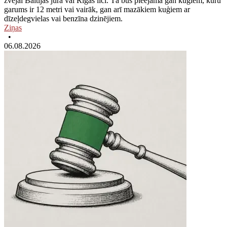
zvejai Baltijas jūrā vai Rīgas līcī. Tā būs pieejama gan kuģiem, kuru
garums ir 12 metri vai vairāk, gan arī mazākiem kuģiem ar
dīzeļdegvielas vai benzīna dzinējiem.
Ziņas
•
06.08.2026