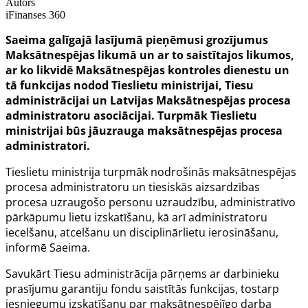
Autors
iFinanses 360
Saeima galīgajā lasījumā pieņēmusi grozījumus
Maksātnespējas likumā un ar to saistītajos likumos,
ar ko likvidē Maksātnespējas kontroles dienestu un
tā funkcijas nodod Tieslietu ministrijai, Tiesu
administrācijai un Latvijas Maksātnespējas procesa
administratoru asociācijai. Turpmāk Tieslietu
ministrijai būs jāuzrauga maksātnespējas procesa
administratori.
Tieslietu ministrija turpmāk nodrošinās maksātnespējas
procesa administratoru un tiesiskās aizsardzības
procesa uzraugošo personu uzraudzību, administratīvo
pārkāpumu lietu izskatīšanu, kā arī administratoru
iecelšanu, atcelšanu un disciplinārlietu ierosināšanu,
informē Saeima.
Savukārt Tiesu administrācija pārņems ar darbinieku
prasījumu garantiju fondu saistītās funkcijas, tostarp
iesniegumu izskatīšanu par maksātnespējīgo darba