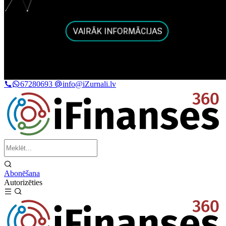
67280693
info@iZurnali.lv
Abonēšana
Autorizēties