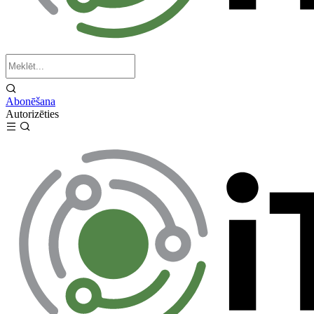
Abonēšana
Autorizēties