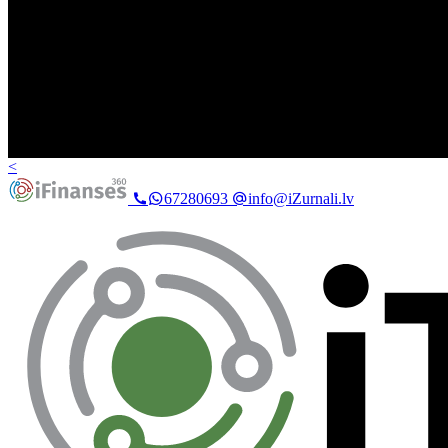
<
67280693
info@iZurnali.lv