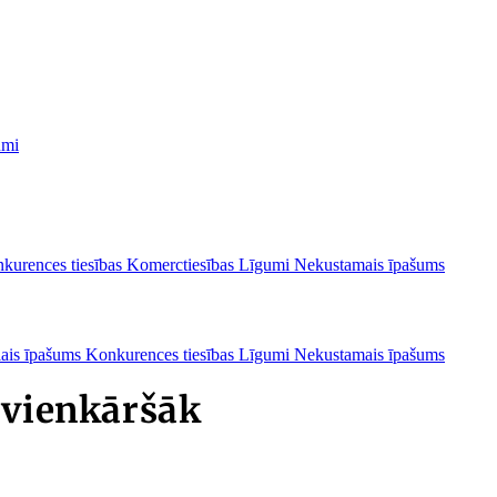
umi
kurences tiesības
Komerctiesības
Līgumi
Nekustamais īpašums
lais īpašums
Konkurences tiesības
Līgumi
Nekustamais īpašums
 vienkāršāk