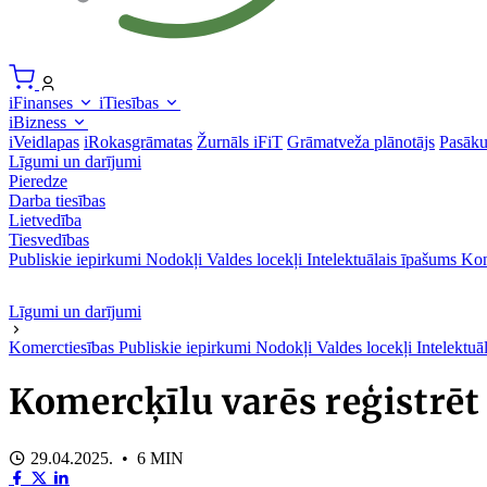
iFinanses
iTiesības
iBizness
iVeidlapas
iRokasgrāmatas
Žurnāls iFiT
Grāmatveža plānotājs
Pasāk
Līgumi un darījumi
Pieredze
Darba tiesības
Lietvedība
Tiesvedības
Publiskie iepirkumi
Nodokļi
Valdes locekļi
Intelektuālais īpašums
Kon
Līgumi un darījumi
Komerctiesības
Publiskie iepirkumi
Nodokļi
Valdes locekļi
Intelektuā
Komercķīlu varēs reģistrēt
29.04.2025. • 6 MIN