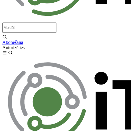
Abonēšana
Autorizēties