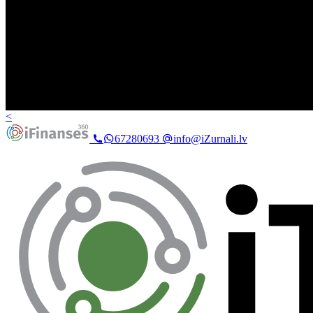
<
67280693
info@iZurnali.lv