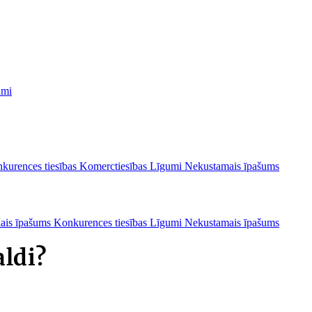
umi
kurences tiesības
Komerctiesības
Līgumi
Nekustamais īpašums
lais īpašums
Konkurences tiesības
Līgumi
Nekustamais īpašums
ldi?