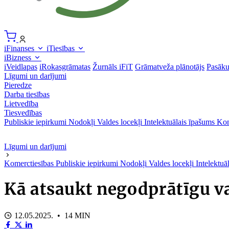
iFinanses
iTiesības
iBizness
iVeidlapas
iRokasgrāmatas
Žurnāls iFiT
Grāmatveža plānotājs
Pasāk
Līgumi un darījumi
Pieredze
Darba tiesības
Lietvedība
Tiesvedības
Publiskie iepirkumi
Nodokļi
Valdes locekļi
Intelektuālais īpašums
Kon
Līgumi un darījumi
Komerctiesības
Publiskie iepirkumi
Nodokļi
Valdes locekļi
Intelektuā
Kā atsaukt negodprātīgu va
12.05.2025. • 14 MIN