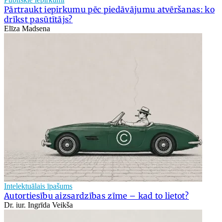
Pārtraukt iepirkumu pēc piedāvājumu atvēršanas: ko
drīkst pasūtītājs?
Elīza Madsena
Intelektuālais īpašums
Autortiesību aizsardzības zīme – kad to lietot?
Dr. iur. Ingrīda Veikša