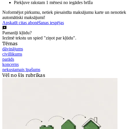
Piekļuve rakstam 1 mēnesi no iegādes brīža
Noformējot pirkumu, netiek piesaistīta maksājumu karte un nenotiek
automātiski maksājumi!
Apskatīt citas abonēšanas iespējas
Pamanīji kļūdu?
Iezīmē tekstu un spied "ziņot par kļūdu".
Tēmas
dāvinājums
civillikums
parāds
koncerns
nekustamais īpašums
Vēl no šīs rubrikas