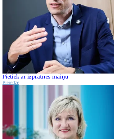
Pietiek ar izpratnes maiņu
Pieredze