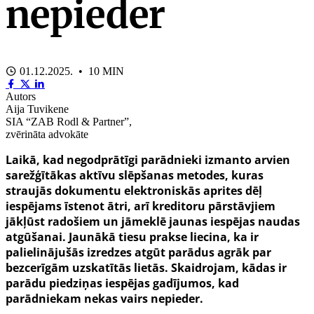
nepieder
01.12.2025. • 10 MIN
Autors
Aija Tuvikene
SIA “ZAB Rodl & Partner”,
zvērināta advokāte
Laikā, kad negodprātīgi parādnieki izmanto arvien
sarežģītākas aktīvu slēpšanas metodes, kuras
straujās dokumentu elektroniskās aprites dēļ
iespējams īstenot ātri, arī kreditoru pārstāvjiem
jākļūst radošiem un jāmeklē jaunas iespējas naudas
atgūšanai. Jaunākā tiesu prakse liecina, ka ir
palielinājušās izredzes atgūt parādus agrāk par
bezcerīgām uzskatītās lietās. Skaidrojam, kādas ir
parādu piedziņas iespējas gadījumos, kad
parādniekam nekas vairs nepieder.