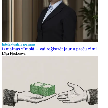
Intelektuālais īpašums
Izmaiņas zīmolā – vai reģistrēt jaunu preču zīmi
Līga Fjodorova