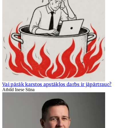
Vai pārāk karstos apstākļos darbs ir jāpārtrauc?
Atbild Inese Sūna