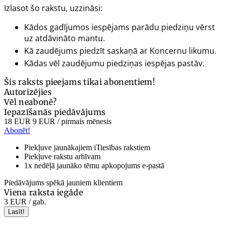
Izlasot šo rakstu, uzzināsi:
Kādos gadījumos iespējams parādu piedziņu vērst
uz atdāvināto mantu.
Kā zaudējums piedzīt saskaņā ar Koncernu likumu.
Kādas vēl zaudējumu piedziņas iespējas pastāv.
Šis raksts pieejams tikai abonentiem!
Autorizējies
Vēl neabonē?
Iepazīšanās piedāvājums
18 EUR
9 EUR
/ pirmais mēnesis
Abonēt!
Piekļuve jaunākajiem iTiesības rakstiem
Piekļuve rakstu arhīvam
1x nedēļā jaunāko tēmu apkopojums e-pastā
Piedāvājums spēkā jauniem klientiem
Viena raksta iegāde
3 EUR
/ gab.
Lasīt!