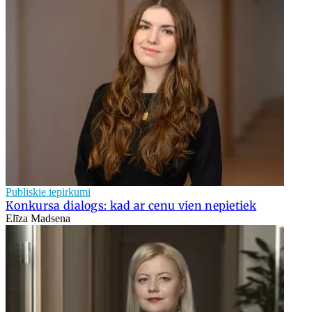
Publiskie iepirkumi
Konkursa dialogs: kad ar cenu vien nepietiek
Elīza Madsena