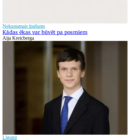
Nekustamais īpašums
Kādas ēkas var būvēt pa posmiem
Aija Kreicberga
Līgumi