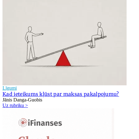
Līgumi
Kad ieteikums kļūst par maksas pakalpojumu?
Jānis Danga-Guobis
Uz rubriku >