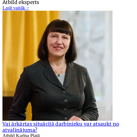
Atbild eksperts
Lasīt vairāk >
Vai ārkārtas situācijā darbinieku var atsaukt no
atvaļinājuma?
Atbild Karīna Platā