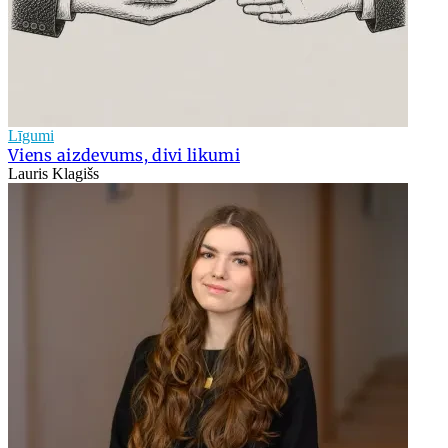
Līgumi
Viens aizdevums, divi likumi
Lauris Klagišs