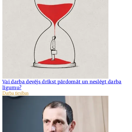
Vai darba devējs drīkst pārdomāt un neslēgt darba
līgumu?
Darba tiesības