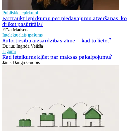
Publiskie iepirkumi
Pārtraukt iepirkumu pēc piedāvājumu atvēršanas: ko
drīkst pasūtītājs?
Elīza Madsena
Intelektuālais īpašums
Autortiesību aizsardzības zīme – kad to lietot?
Dr. iur. Ingrīda Veikša
Līgumi
Kad ieteikums kļūst par maksas pakalpojumu?
Jānis Danga-Guobis