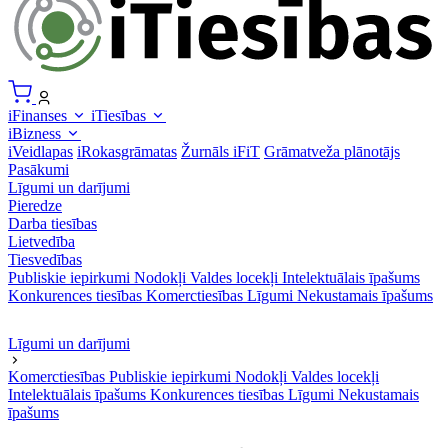
iFinanses
iTiesības
iBizness
iVeidlapas
iRokasgrāmatas
Žurnāls iFiT
Grāmatveža plānotājs
Pasākumi
Līgumi un darījumi
Pieredze
Darba tiesības
Lietvedība
Tiesvedības
Publiskie iepirkumi
Nodokļi
Valdes locekļi
Intelektuālais īpašums
Konkurences tiesības
Komerctiesības
Līgumi
Nekustamais īpašums
Līgumi un darījumi
Komerctiesības
Publiskie iepirkumi
Nodokļi
Valdes locekļi
Intelektuālais īpašums
Konkurences tiesības
Līgumi
Nekustamais
īpašums