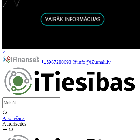
<
67280693
info@iZurnali.lv
Abonēšana
Autorizēties