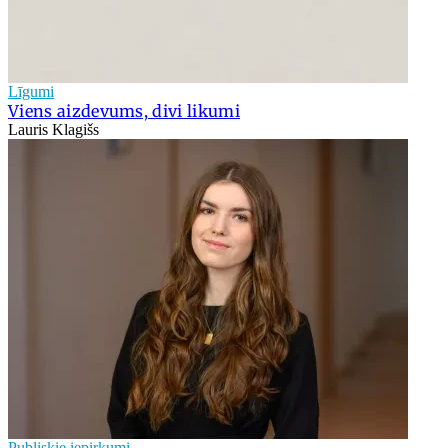
Līgumi
Viens aizdevums, divi likumi
Lauris Klagišs
Publiskie iepirkumi