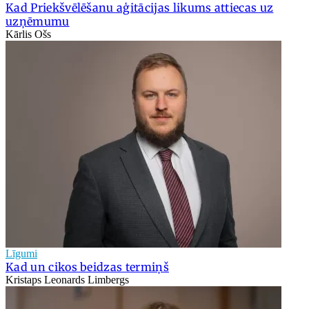
Kad Priekšvēlēšanu aģitācijas likums attiecas uz
uzņēmumu
Kārlis Ošs
Līgumi
Kad un cikos beidzas termiņš
Kristaps Leonards Limbergs