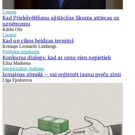
Līgumi
Kad Priekšvēlēšanu aģitācijas likums attiecas uz
uzņēmumu
Kārlis Ošs
Līgumi
Kad un cikos beidzas termiņš
Kristaps Leonards Limbergs
Publiskie iepirkumi
Konkursa dialogs: kad ar cenu vien nepietiek
Elīza Madsena
Intelektuālais īpašums
Izmaiņas zīmolā – vai reģistrēt jaunu preču zīmi
Līga Fjodorova