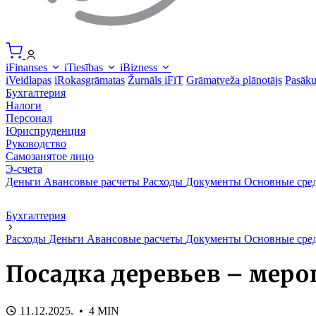
iFinanses
iTiesības
iBizness
iVeidlapas
iRokasgrāmatas
Žurnāls iFiT
Grāmatveža plānotājs
Pasāk
Бухгалтерия
Налоги
Персонал
Юриспруденция
Руководство
Самозанятое лицо
Э-счета
Деньги
Авансовые расчеты
Расходы
Документы
Основные сре
Бухгалтерия
Расходы
Деньги
Авансовые расчеты
Документы
Основные сре
Посадка деревьев – меро
11.12.2025. • 4 MIN