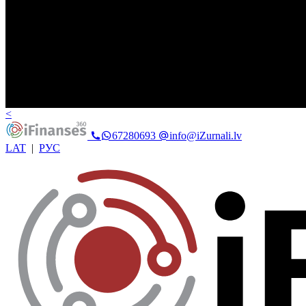
<
67280693
info@iZurnali.lv
LAT
|
РУС