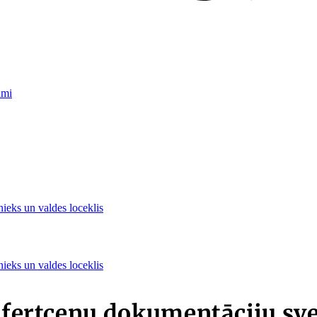
umi
nieks un valdes loceklis
nieks un valdes loceklis
nsfertcenu dokumentāciju sv