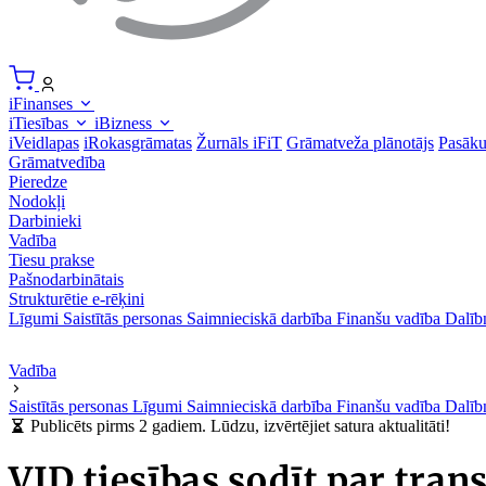
iFinanses
iTiesības
iBizness
iVeidlapas
iRokasgrāmatas
Žurnāls iFiT
Grāmatveža plānotājs
Pasāk
Grāmatvedība
Pieredze
Nodokļi
Darbinieki
Vadība
Tiesu prakse
Pašnodarbinātais
Strukturētie e-rēķini
Līgumi
Saistītās personas
Saimnieciskā darbība
Finanšu vadība
Dalīb
Vadība
Saistītās personas
Līgumi
Saimnieciskā darbība
Finanšu vadība
Dalīb
Publicēts pirms 2 gadiem. Lūdzu, izvērtējiet satura aktualitāti!
VID tiesības sodīt par tra