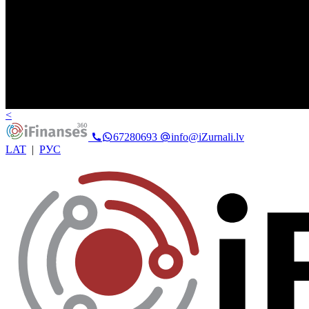
<
67280693
info@iZurnali.lv
LAT
|
РУС