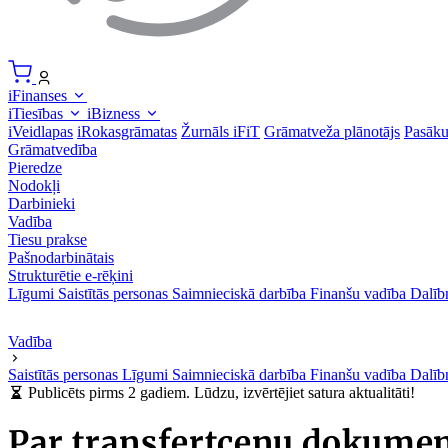
iFinanses
iTiesības
iBizness
iVeidlapas
iRokasgrāmatas
Žurnāls iFiT
Grāmatveža plānotājs
Pasāk
Grāmatvedība
Pieredze
Nodokļi
Darbinieki
Vadība
Tiesu prakse
Pašnodarbinātais
Strukturētie e-rēķini
Līgumi
Saistītās personas
Saimnieciskā darbība
Finanšu vadība
Dalīb
Vadība
Saistītās personas
Līgumi
Saimnieciskā darbība
Finanšu vadība
Dalīb
Publicēts pirms 2 gadiem. Lūdzu, izvērtējiet satura aktualitāti!
Par transfertcenu dokumen