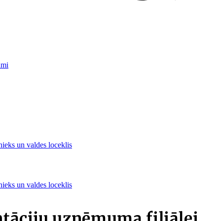
umi
nieks un valdes loceklis
nieks un valdes loceklis
tāciju uzņēmuma filiālei