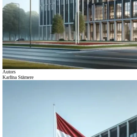
Autors
Karlīna Stāmere