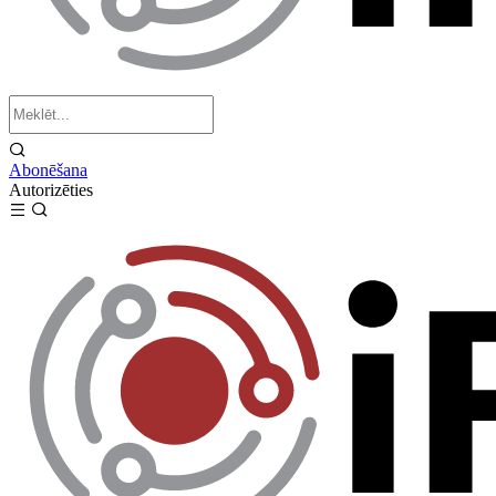
Abonēšana
Autorizēties