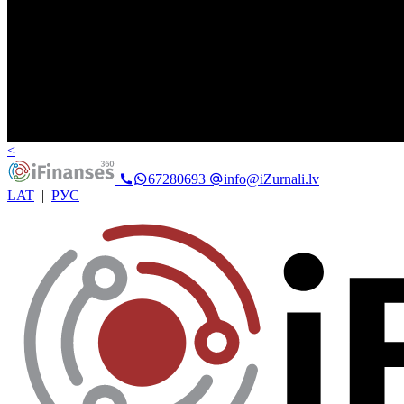
<
67280693
info@iZurnali.lv
LAT
|
РУС