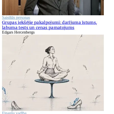
Saistītās personas
Grupas iekšējie pakalpojumi: darījuma īstums,
labuma tests un cenas pamatojums
Edgars Hercenbergs
Finanšu vadība