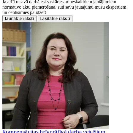
Ja arī Tu savā darbā esi saskāries ar neskaidriem jautājumiem
normatīvo aktu piemērošanā, sūti savu jautājumu mūsu ekspertiem
un centīsimies palīdzēt!
Jaunākie raksti
Lasītākie raksti
Kompensācijas brīvprātīgā darba veicējiem