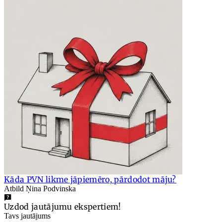
Kāda PVN likme jāpiemēro, pārdodot māju?
Atbild Ņina Podvinska
Uzdod jautājumu ekspertiem!
Tavs jautājums