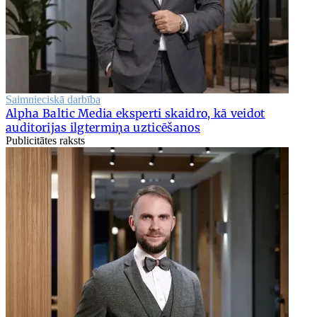
Saimnieciskā darbība
Alpha Baltic Media eksperti skaidro, kā veidot
auditorijas ilgtermiņa uzticēšanos
Publicitātes raksts