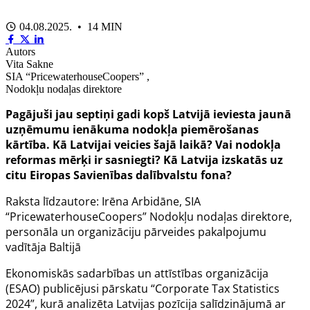
04.08.2025. • 14 MIN
Autors
Vita Sakne
SIA “PricewaterhouseCoopers” ,
Nodokļu nodaļas direktore
Pagājuši jau septiņi gadi kopš Latvijā ieviesta jaunā
uzņēmumu ienākuma nodokļa piemērošanas
kārtība. Kā Latvijai veicies šajā laikā? Vai nodokļa
reformas mērķi ir sasniegti? Kā Latvija izskatās uz
citu Eiropas Savienības dalībvalstu fona?
Raksta līdzautore: Irēna Arbidāne, SIA
“PricewaterhouseCoopers” Nodokļu nodaļas direktore,
personāla un organizāciju pārveides pakalpojumu
vadītāja Baltijā
Ekonomiskās sadarbības un attīstības organizācija
(ESAO) publicējusi pārskatu “Corporate Tax Statistics
2024”, kurā analizēta Latvijas pozīcija salīdzinājumā ar