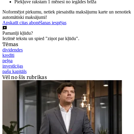
Piekļuve rakstam 1 mēnesi no iegādes brīža
Noformējot pirkumu, netiek piesaistīta maksājumu karte un nenotiek
automātiski maksājumi!
Apskatīt citas abonēšanas iespējas
Pamanīji kļūdu?
Iezīmē tekstu un spied "ziņot par kļūdu".
Tēmas
dividendes
kredīti
peļņa
investīcijas
pašu kapitāls
Vēl no šīs rubrikas