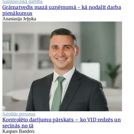
Saimnieciskā darbība
Grāmatvedis mazā uzņēmumā - kā nodalīt darba
pienākumus
Anastasija Jeļņika
Saistītās personas
Kontrolēto darījumu pārskats – ko VID redzēs un
secinās no tā
Kaspars Banders