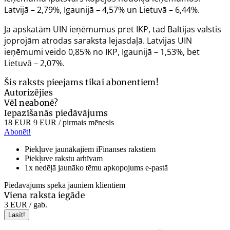
Latvijā – 2,79%, Igaunijā – 4,57% un Lietuvā – 6,44%.
Ja apskatām UIN ieņēmumus pret IKP, tad Baltijas valstis
joprojām atrodas saraksta lejasdaļā. Latvijas UIN
ieņēmumi veido 0,85% no IKP, Igaunijā – 1,53%, bet
Lietuvā – 2,07%.
Šis raksts pieejams tikai abonentiem!
Autorizējies
Vēl neabonē?
Iepazīšanās piedāvājums
18 EUR
9 EUR
/ pirmais mēnesis
Abonēt!
Piekļuve jaunākajiem iFinanses rakstiem
Piekļuve rakstu arhīvam
1x nedēļā jaunāko tēmu apkopojums e-pastā
Piedāvājums spēkā jauniem klientiem
Viena raksta iegāde
3 EUR
/ gab.
Lasīt!