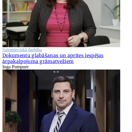
Saimnieciskā darbība
Dokumentu glabāšanas un aprites iespējas
ārpakalpojuma grāmatvežiem
Inga Pumpure