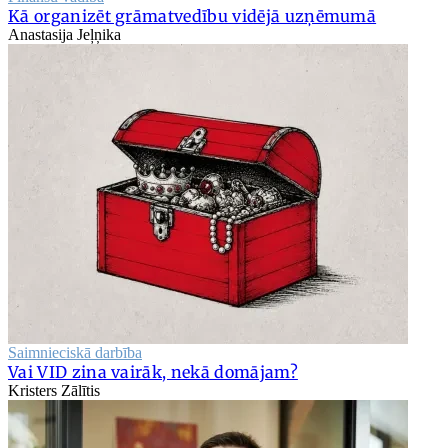
Kā organizēt grāmatvedību vidējā uzņēmumā
Anastasija Jeļņika
Saimnieciskā darbība
Vai VID zina vairāk, nekā domājam?
Kristers Zālītis