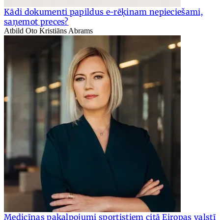
Kādi dokumenti papildus e-rēķinam nepieciešami,
saņemot preces?
Atbild Oto Kristiāns Abrams
Medicīnas pakalpojumi sportistiem citā Eiropas valstī