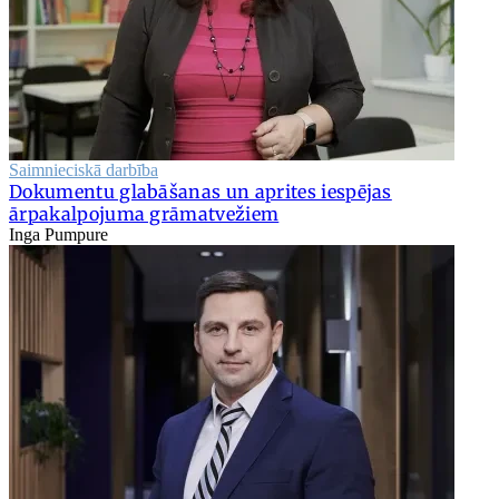
Saimnieciskā darbība
Dokumentu glabāšanas un aprites iespējas
ārpakalpojuma grāmatvežiem
Inga Pumpure