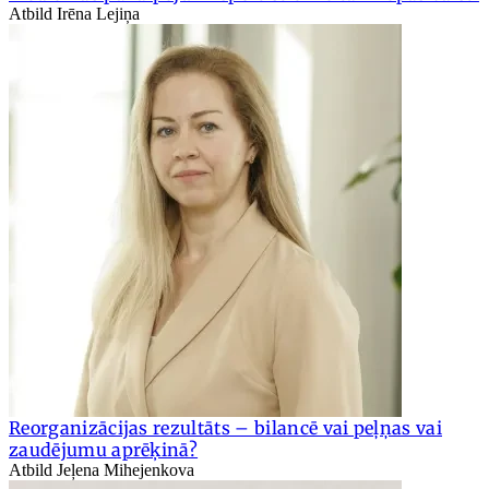
Atbild Irēna Lejiņa
Reorganizācijas rezultāts – bilancē vai peļņas vai
zaudējumu aprēķinā?
Atbild Jeļena Mihejenkova