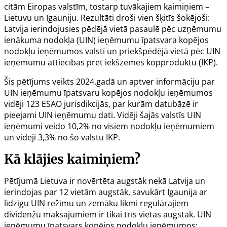
citām Eiropas valstīm, tostarp tuvākajiem kaimiņiem –
Lietuvu un Igauniju. Rezultāti droši vien šķitīs šokējoši:
Latvija ierindojusies pēdējā vietā pasaulē pēc uzņēmumu
ienākuma nodokļa (UIN) ieņēmumu īpatsvara kopējos
nodokļu ieņēmumos valstī un priekšpēdējā vietā pēc UIN
ieņēmumu attiecības pret iekšzemes kopproduktu (IKP).
Šis pētījums veikts 2024.gadā un aptver informāciju par
UIN ieņēmumu īpatsvaru kopējos nodokļu ieņēmumos
vidēji 123 ESAO jurisdikcijās, par kurām datubāzē ir
pieejami UIN ieņēmumu dati. Vidēji šajās valstīs UIN
ieņēmumi veido 10,2% no visiem nodokļu ieņēmumiem
un vidēji 3,3% no šo valstu IKP.
Kā klājies kaimiņiem?
Pētījumā Lietuva ir novērtēta augstāk nekā Latvija un
ierindojas par 12 vietām augstāk, savukārt Igaunija ar
līdzīgu UIN režīmu un zemāku likmi regulārajiem
dividenžu maksājumiem ir tikai trīs vietas augstāk. UIN
ieņēmumu īpatsvars kopējos nodokļu ieņēmumos: