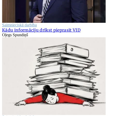
Saimnieciskā darbība
Kādu informāciju drīkst pieprasīt VID
Oļegs Spundiņš