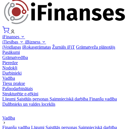
iFinanses
iTiesības
iBizness
iVeidlapas
iRokasgrāmatas
Žurnāls iFiT
Grāmatveža plānotājs
Pasākumi
Grāmatvedība
Pieredze
Nodokļi
Darbinieki
Vadība
Tiesu prakse
Pašnodarbinātais
Strukturētie e-rēķini
Līgumi
Saistītās personas
Saimnieciskā darbība
Finanšu vadība
Dalībnieks un valdes loceklis
Vadība
Finanšu vadība
Līgumi
Saistītās personas
Saimnieciskā darbība