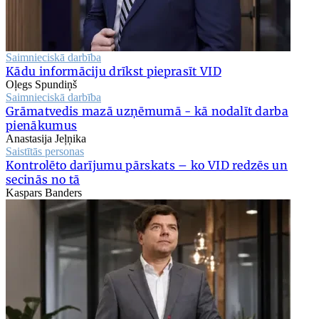
Saimnieciskā darbība
Kādu informāciju drīkst pieprasīt VID
Oļegs Spundiņš
Saimnieciskā darbība
Grāmatvedis mazā uzņēmumā - kā nodalīt darba
pienākumus
Anastasija Jeļņika
Saistītās personas
Kontrolēto darījumu pārskats – ko VID redzēs un
secinās no tā
Kaspars Banders