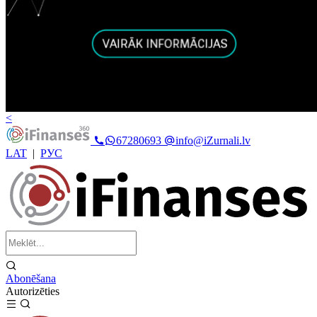
<
67280693
info@iZurnali.lv
LAT
|
РУС
Abonēšana
Autorizēties