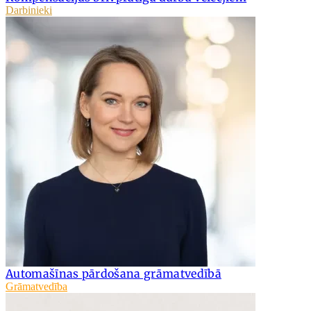
Darbinieki
Automašīnas pārdošana grāmatvedībā
Grāmatvedība