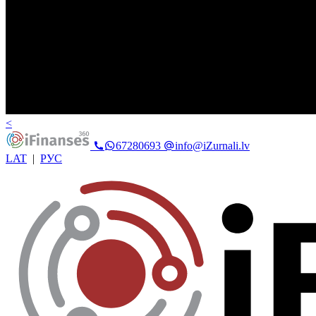
<
67280693
info@iZurnali.lv
LAT
|
РУС