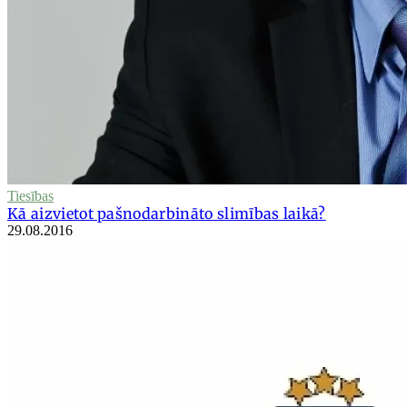
Tiesības
Kā aizvietot pašnodarbināto slimības laikā?
29.08.2016