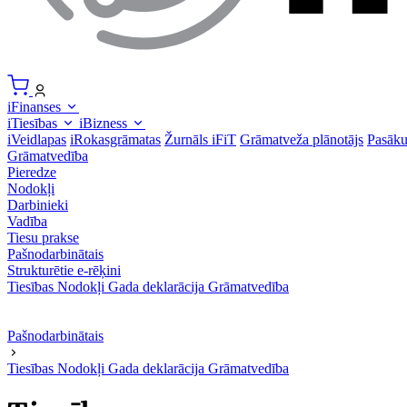
iFinanses
iTiesības
iBizness
iVeidlapas
iRokasgrāmatas
Žurnāls iFiT
Grāmatveža plānotājs
Pasāk
Grāmatvedība
Pieredze
Nodokļi
Darbinieki
Vadība
Tiesu prakse
Pašnodarbinātais
Strukturētie e-rēķini
Tiesības
Nodokļi
Gada deklarācija
Grāmatvedība
Pašnodarbinātais
Tiesības
Nodokļi
Gada deklarācija
Grāmatvedība