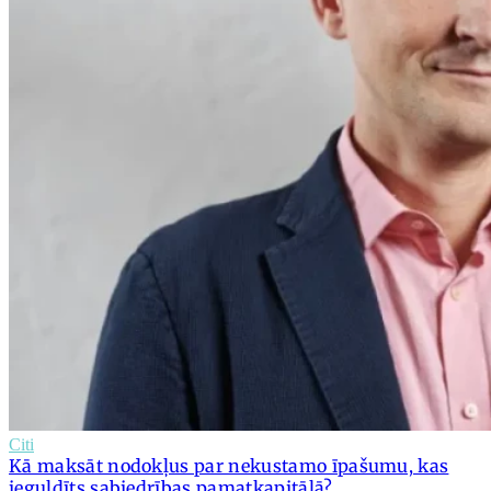
Citi
Kā maksāt nodokļus par nekustamo īpašumu, kas
ieguldīts sabiedrības pamatkapitālā?