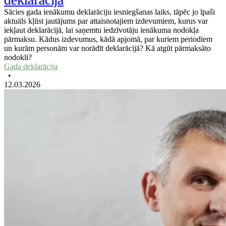
deklarācijā
Sācies gada ienākumu deklarāciju iesniegšanas laiks, tāpēc jo īpaši
aktuāls kļūst jautājums par attaisnotajiem izdevumiem, kurus var
iekļaut deklarācijā, lai saņemtu iedzīvotāju ienākuma nodokļa
pārmaksu. Kādus izdevumus, kādā apjomā, par kuriem periodiem
un kurām personām var norādīt deklarācijā? Kā atgūt pārmaksāto
nodokli?
Gada deklarācija
•
12.03.2026