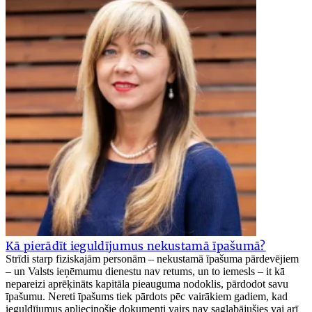
Kā pierādīt ieguldījumus nekustamā īpašumā?
Strīdi starp fiziskajām personām – nekustamā īpašuma pārdevējiem
– un Valsts ieņēmumu dienestu nav retums, un to iemesls – it kā
nepareizi aprēķināts kapitāla pieauguma nodoklis, pārdodot savu
īpašumu. Nereti īpašums tiek pārdots pēc vairākiem gadiem, kad
ieguldījumus apliecinošie dokumenti vairs nav saglabājušies vai arī