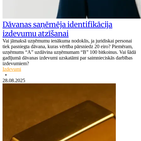
Dāvanas saņēmēja identifikācija
izdevumu atzīšanai
Vai jāmaksā uzņēmumu ienākuma nodoklis, ja juridiskai personai
tiek pasniegta dāvana, kuras vērtība pārsniedz 20 eiro? Piemēram,
uzņēmums “A” uzdāvina uzņēmumam “B” 100 bitkoinus. Vai šādā
gadījumā dāvanas izdevumi uzskatāmi par saimnieciskās darbības
izdevumiem?
Izdevumi
•
28.08.2025