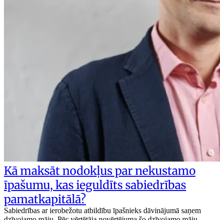
Kā maksāt nodokļus par nekustamo
īpašumu, kas ieguldīts sabiedrības
pamatkapitālā?
Sabiedrības ar ierobežotu atbildību īpašnieks dāvinājumā saņem
dzīvojamo māju. Pēc vērtētāja novērtējuma šo dzīvojamo māju