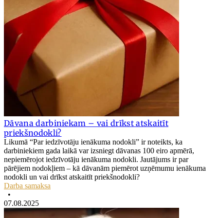
Dāvana darbiniekam – vai drīkst atskaitīt
priekšnodokli?
Likumā “Par iedzīvotāju ienākuma nodokli” ir noteikts, ka
darbiniekiem gada laikā var izsniegt dāvanas 100 eiro apmērā,
nepiemērojot iedzīvotāju ienākuma nodokli. Jautājums ir par
pārējiem nodokļiem – kā dāvanām piemērot uzņēmumu ienākuma
nodokli un vai drīkst atskaitīt priekšnodokli?
Darba samaksa
•
07.08.2025