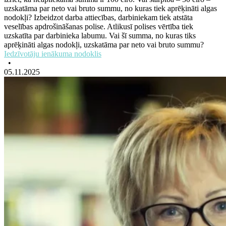
uzskatāma par neto vai bruto summu, no kuras tiek aprēķināti algas
nodokļi? Izbeidzot darba attiecības, darbiniekam tiek atstāta
veselības apdrošināšanas polise. Atlikusī polises vērtība tiek
uzskatīta par darbinieka labumu. Vai šī summa, no kuras tiks
aprēķināti algas nodokļi, uzskatāma par neto vai bruto summu?
Iedzīvotāju ienākuma nodoklis
•
05.11.2025