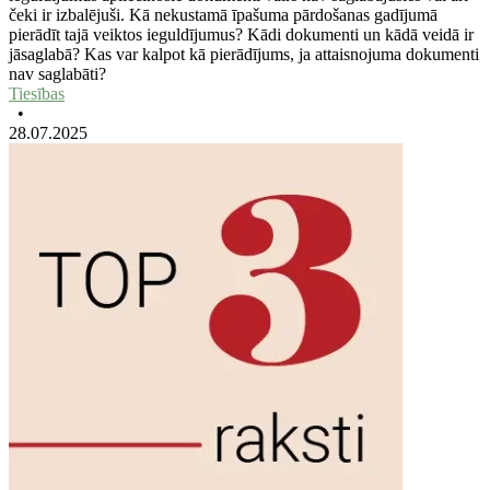
čeki ir izbalējuši. Kā nekustamā īpašuma pārdošanas gadījumā
pierādīt tajā veiktos ieguldījumus? Kādi dokumenti un kādā veidā ir
jāsaglabā? Kas var kalpot kā pierādījums, ja attaisnojuma dokumenti
nav saglabāti?
Tiesības
•
28.07.2025