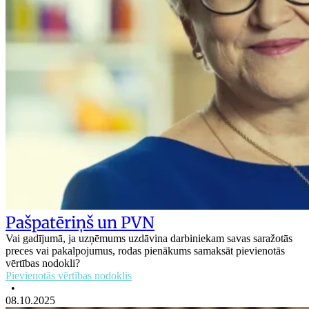
Pašpatēriņš un PVN
Vai gadījumā, ja uzņēmums uzdāvina darbiniekam savas saražotās
preces vai pakalpojumus, rodas pienākums samaksāt pievienotās
vērtības nodokli?
Pievienotās vērtības nodoklis
•
08.10.2025