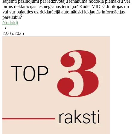
saņemti paziņojumi par iedzīvotāju ienākuma nodokļa piemaksu vēl
pirms deklarācijas iesniegšanas termiņa? Kādēļ VID šādi rīkojas un
vai var paļauties uz deklarācijā automātiski iekļautās informācijas
pareizību?
Nodokļi
•
22.05.2025