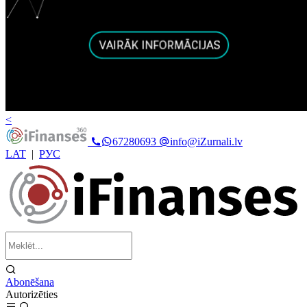
<
67280693
info@iZurnali.lv
LAT
|
РУС
Abonēšana
Autorizēties