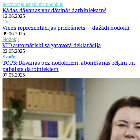
Iedzīvotāju ienākuma nodoklis
Kādas dāvanas var dāvināt darbiniekam?
12.06.2025
Citi
Viens reprezentācijas priekšmets – dažādi nodokļi
09.06.2025
Nodokļi
VID automātiski sagatavotā deklarācija
22.05.2025
Svarīgi
TOP3: Dāvanas bez nodokļiem, abonēšanas rēķini un
pabalsts darbiniekiem
07.05.2025