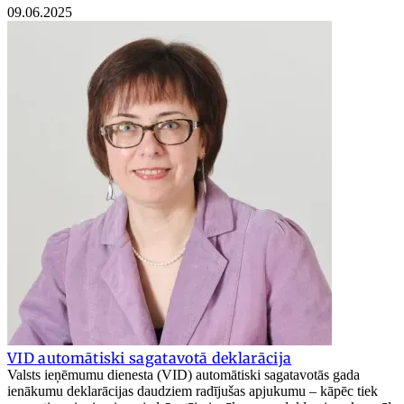
09.06.2025
VID automātiski sagatavotā deklarācija
Valsts ieņēmumu dienesta (VID) automātiski sagatavotās gada
ienākumu deklarācijas daudziem radījušas apjukumu – kāpēc tiek