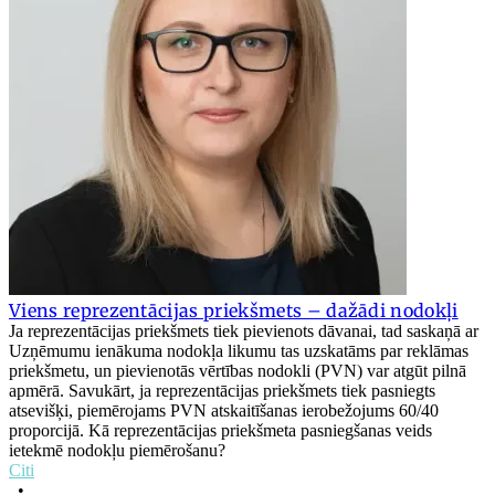
Viens reprezentācijas priekšmets – dažādi nodokļi
Ja reprezentācijas priekšmets tiek pievienots dāvanai, tad saskaņā ar
Uzņēmumu ienākuma nodokļa likumu tas uzskatāms par reklāmas
priekšmetu, un pievienotās vērtības nodokli (PVN) var atgūt pilnā
apmērā. Savukārt, ja reprezentācijas priekšmets tiek pasniegts
atsevišķi, piemērojams PVN atskaitīšanas ierobežojums 60/40
proporcijā. Kā reprezentācijas priekšmeta pasniegšanas veids
ietekmē nodokļu piemērošanu?
Citi
•