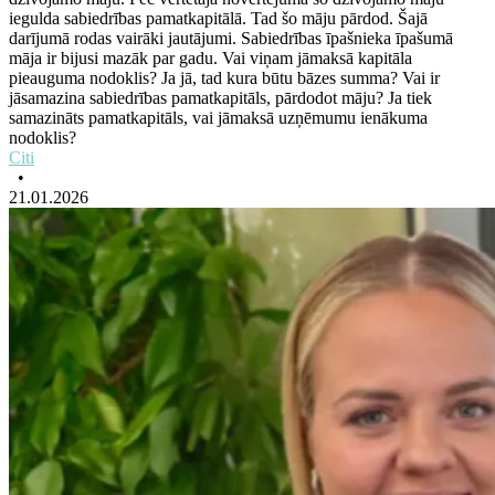
iegulda sabiedrības pamatkapitālā. Tad šo māju pārdod. Šajā
darījumā rodas vairāki jautājumi. Sabiedrības īpašnieka īpašumā
māja ir bijusi mazāk par gadu. Vai viņam jāmaksā kapitāla
pieauguma nodoklis? Ja jā, tad kura būtu bāzes summa? Vai ir
jāsamazina sabiedrības pamatkapitāls, pārdodot māju? Ja tiek
samazināts pamatkapitāls, vai jāmaksā uzņēmumu ienākuma
nodoklis?
Citi
•
21.01.2026