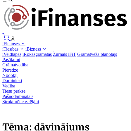
iFinanses
iTiesības
iBizness
iVeidlapas
iRokasgrāmatas
Žurnāls iFiT
Grāmatveža plānotājs
Pasākumi
Grāmatvedība
Pieredze
Nodokļi
Darbinieki
Vadība
Tiesu prakse
Pašnodarbinātais
Strukturētie e-rēķini
Tēma: dāvinājums