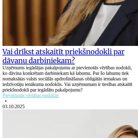
Vai drīkst atskaitīt priekšnodokli par
dāvanu darbiniekam?
Uzņēmums iegādājas pakalpojumu ar pievienotās vērtības nodokli,
ko dāvina konkrētam darbiniekam kā labumu. Par šo labumu tiek
nomaksātas valsts sociālās apdrošināšanas obligātās iemaksas un
iedzīvotāju ienākuma nodoklis. Vai uzņēmumam ir tiesības atskaitīt
priekšnodokli par iegādāto pakalpojumu?
Pievienotās vērtības nodoklis
•
03.10.2025