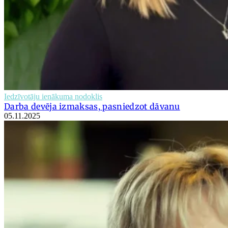
Iedzīvotāju ienākuma nodoklis
Darba devēja izmaksas, pasniedzot dāvanu
05.11.2025