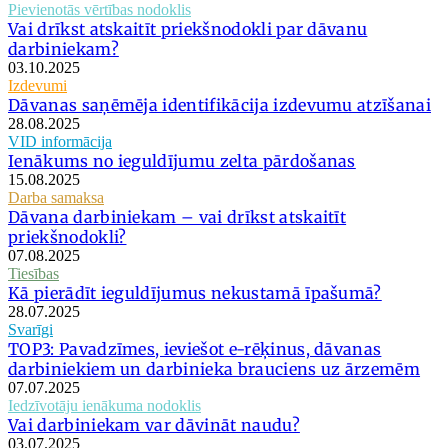
Pievienotās vērtības nodoklis
Vai drīkst atskaitīt priekšnodokli par dāvanu
darbiniekam?
03.10.2025
Izdevumi
Dāvanas saņēmēja identifikācija izdevumu atzīšanai
28.08.2025
VID informācija
Ienākums no ieguldījumu zelta pārdošanas
15.08.2025
Darba samaksa
Dāvana darbiniekam – vai drīkst atskaitīt
priekšnodokli?
07.08.2025
Tiesības
Kā pierādīt ieguldījumus nekustamā īpašumā?
28.07.2025
Svarīgi
TOP3: Pavadzīmes, ieviešot e-rēķinus, dāvanas
darbiniekiem un darbinieka brauciens uz ārzemēm
07.07.2025
Iedzīvotāju ienākuma nodoklis
Vai darbiniekam var dāvināt naudu?
03.07.2025