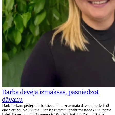
Darba devēja izmaksas, pasniedzot
dāvanu
Darbiniekam pēdējā darba dienā tika uzdāvināta dāvanu karte 150
eiro vērtībā. No likuma “Par iedzīvotāju ienākuma nodokli” 9.panta
izriet, ka neapliekamā summa ir 100 eiro. Vai starpība – 50 eiro –