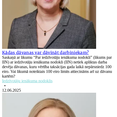
Kādas dāvanas var dāvināt darbiniekam?
Saskaņā ar likumu “Par iedzīvotāju ienākuma nodokli” (likums par
IIN) ar iedzīvotāju ienākuma nodokli (IIN) netiek apliktas darba
devēja dāvanas, kuru vērtība taksācijas gada laikā nepārsniedz 100
eiro. Vai likumā noteiktais 100 eiro limits attiecināms arī uz dāvanu
kartēm?
Iedzīvotāju ienākuma nodoklis
•
12.06.2025