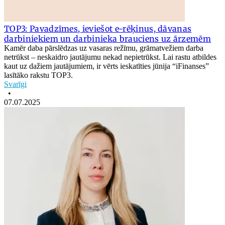
TOP3: Pavadzīmes, ieviešot e-rēķinus, dāvanas
darbiniekiem un darbinieka brauciens uz ārzemēm
Kamēr daba pārslēdzas uz vasaras režīmu, grāmatvežiem darba
netrūkst – neskaidro jautājumu nekad nepietrūkst. Lai rastu atbildes
kaut uz dažiem jautājumiem, ir vērts ieskatīties jūnija “iFinanses”
lasītāko rakstu TOP3.
Svarīgi
•
07.07.2025