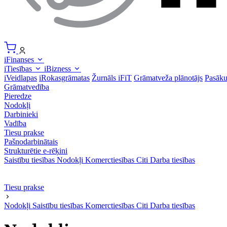
iFinanses
iTiesības
iBizness
iVeidlapas
iRokasgrāmatas
Žurnāls iFiT
Grāmatveža plānotājs
Pasāk
Grāmatvedība
Pieredze
Nodokļi
Darbinieki
Vadība
Tiesu prakse
Pašnodarbinātais
Strukturētie e-rēķini
Saistību tiesības
Nodokļi
Komerctiesības
Citi
Darba tiesības
Tiesu prakse
Nodokļi
Saistību tiesības
Komerctiesības
Citi
Darba tiesības