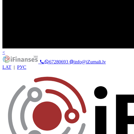
<
67280693
info@iZurnali.lv
LAT
|
РУС