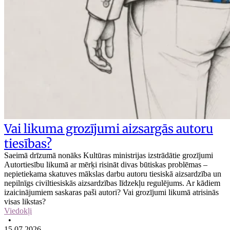
Vai likuma grozījumi aizsargās autoru
tiesības?
Saeimā drīzumā nonāks Kultūras ministrijas izstrādātie grozījumi
Autortiesību likumā ar mērķi risināt divas būtiskas problēmas –
nepietiekama skatuves mākslas darbu autoru tiesiskā aizsardzība un
nepilnīgs civiltiesiskās aizsardzības līdzekļu regulējums. Ar kādiem
izaicinājumiem saskaras paši autori? Vai grozījumi likumā atrisinās
visas likstas?
Viedokļi
•
15.07.2026