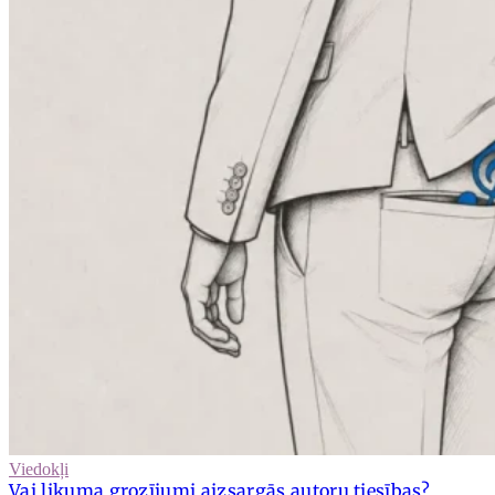
Viedokļi
Vai likuma grozījumi aizsargās autoru tiesības?