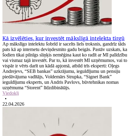
Kā izvēlēties, kur investēt mākslīgā intelekta tirgū
Ap mākslīgo intelektu šobrīd ir sacelts liels troksnis, gandrīz tāds
pats kā ap internetu deviņdesmito gadu beigās. Pastāv uzskats, ka
šodien tikai pilnīgs sliņķis nemēģina kaut ko radīt ar MI palīdzību
vai vismaz tajā investēt. Par to, kā investēt MI uzņēmumos, vai to
vispār ir vērts darīt un kādā apjomā, atbild trīs eksperti: Oļegs
Andrejevs, “SEB bankas” uzkrājumu, ieguldījumu un pensiju
piedāvājuma vadītājs, Voldemārs Strupka, “Signet Bank”
ieguldījumu eksperts, un Andris Pavlovs, būvtehnikas nomas
uzņēmuma “Storent” līdzdibinātājs.
Viedokļi
•
22.04.2026