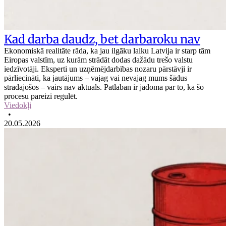
Kad darba daudz, bet darbaroku nav
Ekonomiskā realitāte rāda, ka jau ilgāku laiku Latvija ir starp tām
Eiropas valstīm, uz kurām strādāt dodas dažādu trešo valstu
iedzīvotāji. Eksperti un uzņēmējdarbības nozaru pārstāvji ir
pārliecināti, ka jautājums – vajag vai nevajag mums šādus
strādājošos – vairs nav aktuāls. Patlaban ir jādomā par to, kā šo
procesu pareizi regulēt.
Viedokļi
•
20.05.2026