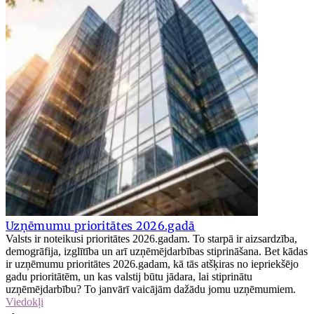
Uzņēmumu prioritātes 2026.gadā
Valsts ir noteikusi prioritātes 2026.gadam. To starpā ir aizsardzība,
demogrāfija, izglītība un arī uzņēmējdarbības stiprināšana. Bet kādas
ir uzņēmumu prioritātes 2026.gadam, kā tās atšķiras no iepriekšējo
gadu prioritātēm, un kas valstij būtu jādara, lai stiprinātu
uzņēmējdarbību? To janvārī vaicājām dažādu jomu uzņēmumiem.
Viedokļi