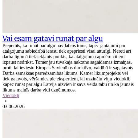
Vai esam gatavi runāt par algu
Pieņemts, ka runāt par algu nav labais tonis, tāpēc jautājumi par
atalgojumu sabiedrībā ierasti tiek apspriesti visai atturīgi. Nereti arī
darba līgumā tiek iekļauts punkts, ka atalgojuma apmēru citiem
izpaust nedrīkst. Tomēr jau tuvākajā nākotnē sagaidāmas izmaiņas,
proti, lai ieviestu Eiropas Savienības direktīvu, valdībā ir sagatavots
Darba samaksas pārredzamības likums. Kamēr likumprojekts vēl
tiek gatavots, vēršamies pie ekspertiem, lai uzzinātu viņu viedokli,
kāpēc runāt par algu Latvijā aizvien ir sava veida tabu un kā jaunais
likums mainīs darba vidi uzņēmumos.
Viedokļi
•
03.06.2026