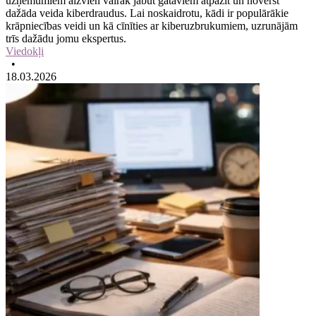
uzņēmumiem aizvien vairāk jābūt gataviem atpazīt un novērst
dažāda veida kiberdraudus. Lai noskaidrotu, kādi ir populārākie
krāpniecības veidi un kā cīnīties ar kiberuzbrukumiem, uzrunājām
trīs dažādu jomu ekspertus.
Viedokļi
•
18.03.2026