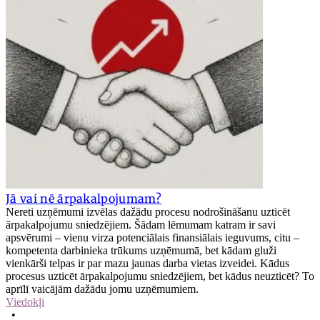
Jā vai nē ārpakalpojumam?
Nereti uzņēmumi izvēlas dažādu procesu nodrošināšanu uzticēt
ārpakalpojumu sniedzējiem. Šādam lēmumam katram ir savi
apsvērumi – vienu virza potenciālais finansiālais ieguvums, citu –
kompetenta darbinieka trūkums uzņēmumā, bet kādam gluži
vienkārši telpas ir par mazu jaunas darba vietas izveidei. Kādus
procesus uzticēt ārpakalpojumu sniedzējiem, bet kādus neuzticēt? To
aprīlī vaicājām dažādu jomu uzņēmumiem.
Viedokļi
•