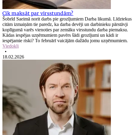
Cik maksāt par virsstundām?
Šobrīd Saeimā norit darbs pie grozījumiem Darba likumā. Līdztekus
citām izmaiņām tie paredz, ka darba devēji un darbinieku pārstāvji
koplīgumā varēs vienoties par zemāku virsstundu darba piemaksu.
Kādas iespējas uzņēmumiem pavērs šādi grozījumi un kādi ir
iespējamie riski? To februārī vaicājām dažādu jomu uzņēmumiem.
Viedokļi
•
18.02.2026