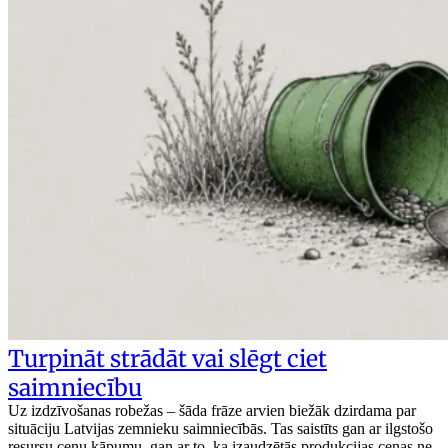
Turpināt strādāt vai slēgt ciet
saimniecību
Uz izdzīvošanas robežas – šāda frāze arvien biežāk dzirdama par
situāciju Latvijas zemnieku saimniecībās. Tas saistīts gan ar ilgstošo
resursu cenu kāpumu, gan ar to, ka izaudzētās produkcijas cenas ne