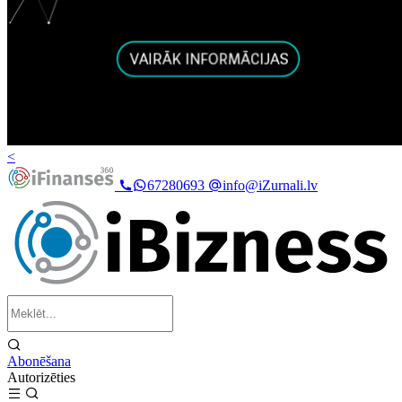
<
67280693
info@iZurnali.lv
Abonēšana
Autorizēties