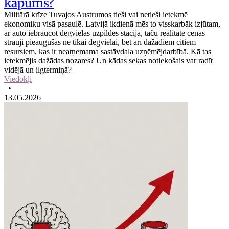
kāpums?
Militārā krīze Tuvajos Austrumos tieši vai netieši ietekmē
ekonomiku visā pasaulē. Latvijā ikdienā mēs to visskarbāk izjūtam,
ar auto iebraucot degvielas uzpildes stacijā, taču realitātē cenas
strauji pieaugušas ne tikai degvielai, bet arī dažādiem citiem
resursiem, kas ir neatņemama sastāvdaļa uzņēmējdarbībā. Kā tas
ietekmējis dažādas nozares? Un kādas sekas notiekošais var radīt
vidējā un ilgtermiņā?
Viedokļi
•
13.05.2026