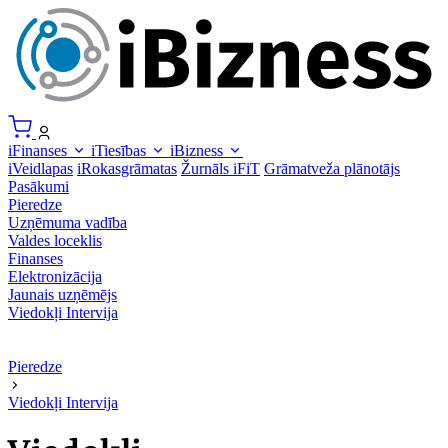
iFinanses
iTiesības
iBizness
iVeidlapas
iRokasgrāmatas
Žurnāls iFiT
Grāmatveža plānotājs
Pasākumi
Pieredze
Uzņēmuma vadība
Valdes loceklis
Finanses
Elektronizācija
Jaunais uzņēmējs
Viedokļi
Intervija
Pieredze
Viedokļi
Intervija