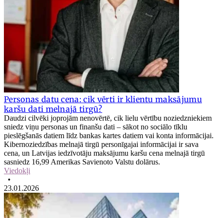
Personas datu cena: cik vērti ir klientu maksājumu
karšu dati melnajā tirgū?
Daudzi cilvēki joprojām nenovērtē, cik lielu vērtību noziedzniekiem
sniedz viņu personas un finanšu dati – sākot no sociālo tīklu
pieslēgšanās datiem līdz bankas kartes datiem vai konta informācijai.
Kibernoziedzības melnajā tirgū personīgajai informācijai ir sava
cena, un Latvijas iedzīvotāju maksājumu karšu cena melnajā tirgū
sasniedz 16,99 Amerikas Savienoto Valstu dolārus.
Viedokļi
•
23.01.2026