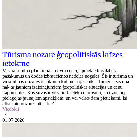
Tūrisma nozare ģeopolitiskās krīzes
ietekmē
Vasara ir pilnā plaukumā – cilvēki ceļo, apmeklē brīvdabas
pasākumus un dodas izbraucienos nedēļas nogalēs. Šis ir tūrisma un
viesmīlības nozares ienākumu kulminācijas laiks. Tomēr šī sezona
nāk ar jauniem izaicinājumiem ģeopolitiskās situācijas un cenu
kāpuma dēļ. Kas šovasar visvairāk ietekmē tūrismu, kā uzņēmēji
pielāgojas jaunajiem apstākļiem, un vai valsts dara pietiekami, lai
atbalstītu nozares attīstību?
Viedokļi
•
01.07.2026