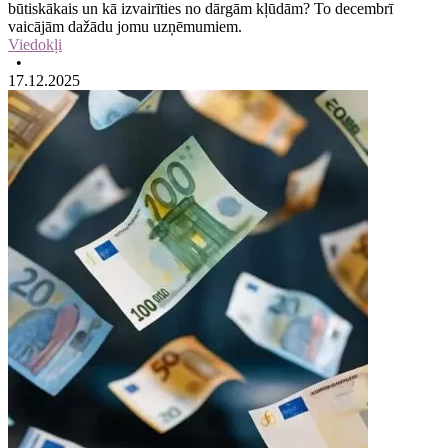
būtiskākais un kā izvairīties no dārgām kļūdām? To decembrī
vaicājām dažādu jomu uzņēmumiem.
Viedokļi
•
17.12.2025