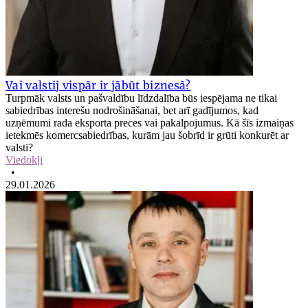
Vai valstij vispār ir jābūt biznesā?
Turpmāk valsts un pašvaldību līdzdalība būs iespējama ne tikai
sabiedrības interešu nodrošināšanai, bet arī gadījumos, kad
uzņēmumi rada eksporta preces vai pakalpojumus. Kā šīs izmaiņas
ietekmēs komercsabiedrības, kurām jau šobrīd ir grūti konkurēt ar
valsti?
Viedokļi
•
29.01.2026