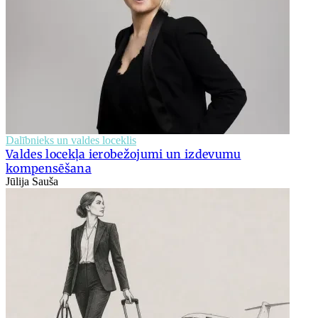
Dalībnieks un valdes loceklis
Valdes locekļa ierobežojumi un izdevumu
kompensēšana
Jūlija Sauša