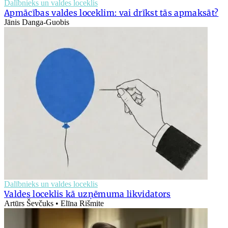
Dalībnieks un valdes loceklis
Apmācības valdes loceklim: vai drīkst tās apmaksāt?
Jānis Danga-Guobis
Dalībnieks un valdes loceklis
Valdes loceklis kā uzņēmuma likvidators
Artūrs Ševčuks • Elīna Rišmite