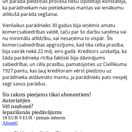
un parāda piedziņas procesā tiesu izpildītājs konstatēja,
ka parādniekam nav pietiekamas mantas vai ienākumu
atlikušā parāda segšanai.
Vienlaikus parādnieks 30 gadus bija ieņēmis amatu
komercsabiedrības valdē, taču par šo darbu saņēma vai
nu minimālu atlīdzību, vai nesaņēma to vispār. Šīs
komercsabiedrības apgrozījums, kad tika celta prasība,
bija vairāk nekā 22 milj. eiro gadā. Kreditors uzskatīja, ka
šāda parādnieka rīcība faktiski bija dāvinājums
sabiedrībai, un cēla prasību, pamatojoties uz Civillikuma
1927.pantu
, kas ļauj kreditoram vērst piedziņu uz
parādnieka atdāvināto mantu, ja parādnieks pats nespēj
segt savus parādus.
Šis raksts pieejams tikai abonentiem!
Autorizējies
Vēl neabonē?
Iepazīšanās piedāvājums
18 EUR
9 EUR
/ pirmais mēnesis
Abonēt!