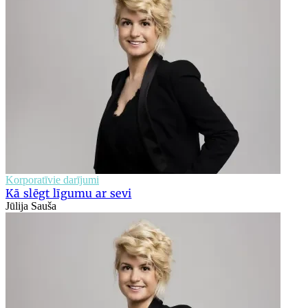
Korporatīvie darījumi
Kā slēgt līgumu ar sevi
Jūlija Sauša