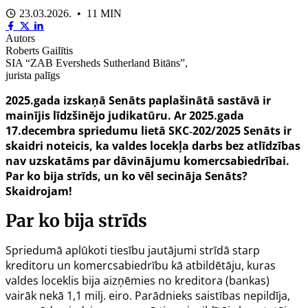
23.03.2026. • 11 MIN
Autors
Roberts Gailītis
SIA “ZAB Eversheds Sutherland Bitāns”,
jurista palīgs
2025.gada izskaņā Senāts paplašinātā sastāvā ir
mainījis līdzšinējo judikatūru. Ar 2025.gada
17.decembra spriedumu lietā SKC‑202/2025 Senāts ir
skaidri noteicis, ka valdes locekļa darbs bez atlīdzības
nav uzskatāms par dāvinājumu komercsabiedrībai.
Par ko bija strīds, un ko vēl secināja Senāts?
Skaidrojam!
Par ko bija strīds
Spriedumā aplūkoti tiesību jautājumi strīdā starp
kreditoru un komercsabiedrību kā atbildētāju, kuras
valdes loceklis bija aizņēmies no kreditora (bankas)
vairāk nekā 1,1 milj. eiro. Parādnieks saistības nepildīja,