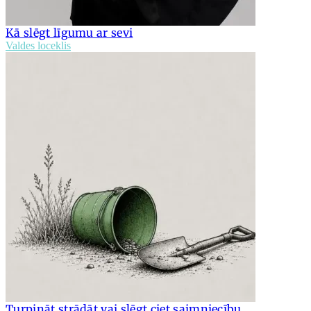
Kā slēgt līgumu ar sevi
Valdes loceklis
Turpināt strādāt vai slēgt ciet saimniecību