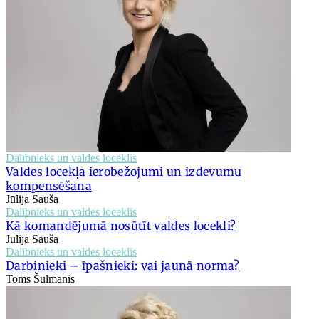
Dalībnieks un valdes loceklis
Valdes locekļa ierobežojumi un izdevumu
kompensēšana
Jūlija Sauša
Dalībnieks un valdes loceklis
Kā komandējumā nosūtīt valdes locekli?
Jūlija Sauša
Dalībnieks un valdes loceklis
Darbinieki – īpašnieki: vai jaunā norma?
Toms Šulmanis