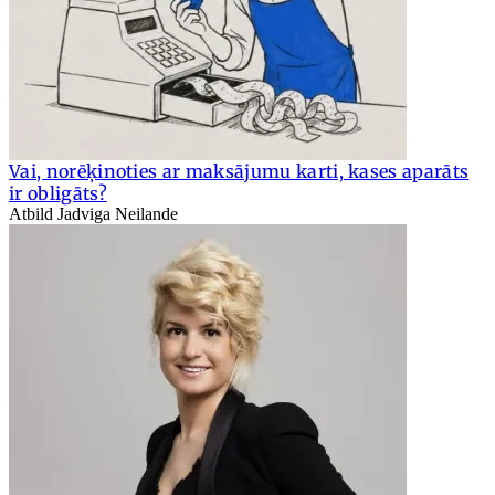
Vai, norēķinoties ar maksājumu karti, kases aparāts
ir obligāts?
Atbild Jadviga Neilande