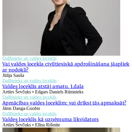
Dalībnieks un valdes loceklis
Vai valdes locekļa civiltiesiskā apdrošināšana jāapliek
ar nodokli?
Jūlija Sauša
Dalībnieks un valdes loceklis
Valdes loceklis atstāj amatu. 1.daļa
Artūrs Ševčuks • Edgars Daniels Rūmnieks
Dalībnieks un valdes loceklis
Apmācības valdes loceklim: vai drīkst tās apmaksāt?
Jānis Danga-Guobis
Dalībnieks un valdes loceklis
Valdes loceklis kā uzņēmuma likvidators
Artūrs Ševčuks • Elīna Rišmite