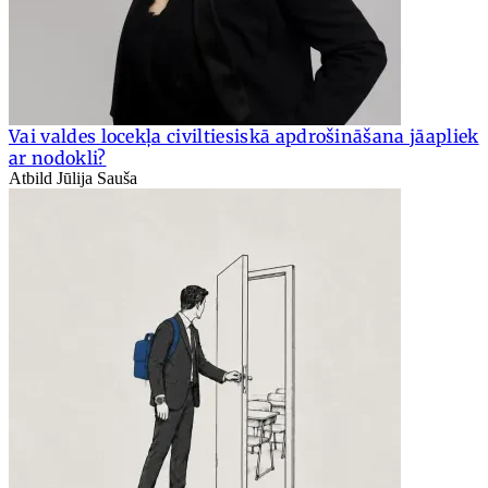
Vai valdes locekļa civiltiesiskā apdrošināšana jāapliek
ar nodokli?
Atbild Jūlija Sauša