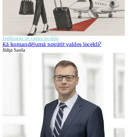
Dalībnieks un valdes loceklis
Kā komandējumā nosūtīt valdes locekli?
Jūlija Sauša