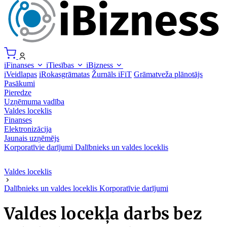
iFinanses
iTiesības
iBizness
iVeidlapas
iRokasgrāmatas
Žurnāls iFiT
Grāmatveža plānotājs
Pasākumi
Pieredze
Uzņēmuma vadība
Valdes loceklis
Finanses
Elektronizācija
Jaunais uzņēmējs
Korporatīvie darījumi
Dalībnieks un valdes loceklis
Valdes loceklis
Dalībnieks un valdes loceklis
Korporatīvie darījumi
Valdes locekļa darbs bez