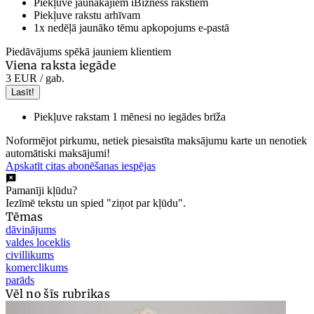
Piekļuve jaunākajiem iBizness rakstiem
Piekļuve rakstu arhīvam
1x nedēļā jaunāko tēmu apkopojums e-pastā
Piedāvājums spēkā jauniem klientiem
Viena raksta iegāde
3 EUR
/ gab.
Lasīt!
Piekļuve rakstam 1 mēnesi no iegādes brīža
Noformējot pirkumu, netiek piesaistīta maksājumu karte un nenotiek
automātiski maksājumi!
Apskatīt citas abonēšanas iespējas
Pamanīji kļūdu?
Iezīmē tekstu un spied "ziņot par kļūdu".
Tēmas
dāvinājums
valdes loceklis
civillikums
komerclikums
parāds
Vēl no šīs rubrikas