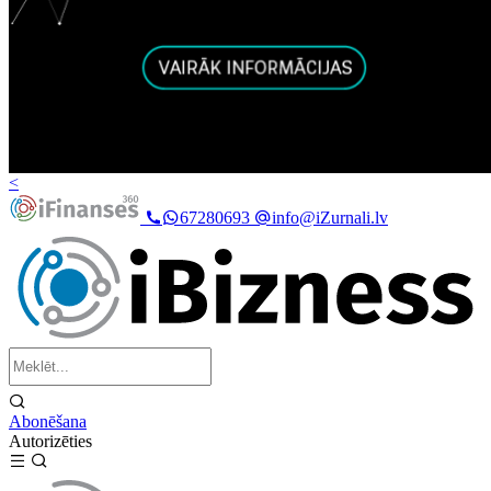
<
67280693
info@iZurnali.lv
Abonēšana
Autorizēties