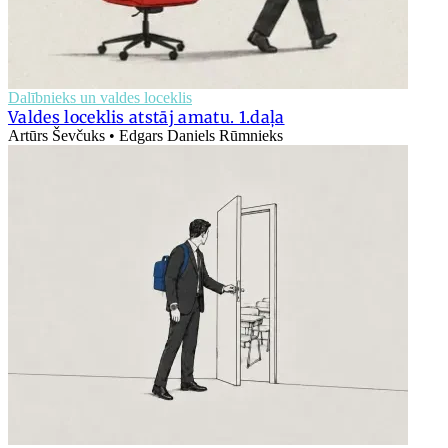
Dalībnieks un valdes loceklis
Valdes loceklis atstāj amatu. 1.daļa
Artūrs Ševčuks • Edgars Daniels Rūmnieks