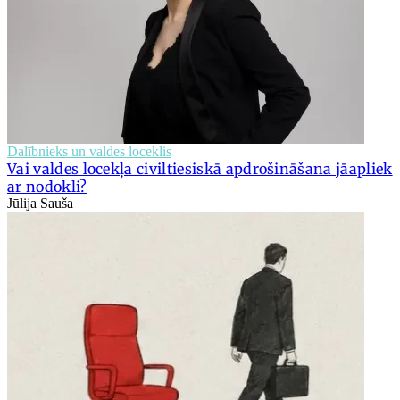
Dalībnieks un valdes loceklis
Vai valdes locekļa civiltiesiskā apdrošināšana jāapliek
ar nodokli?
Jūlija Sauša