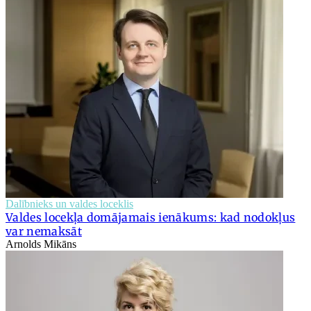
Dalībnieks un valdes loceklis
Valdes locekļa domājamais ienākums: kad nodokļus
var nemaksāt
Arnolds Mikāns