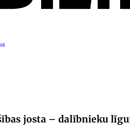
umi
bas josta – dalībnieku līg