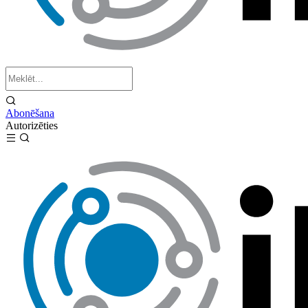
Abonēšana
Autorizēties