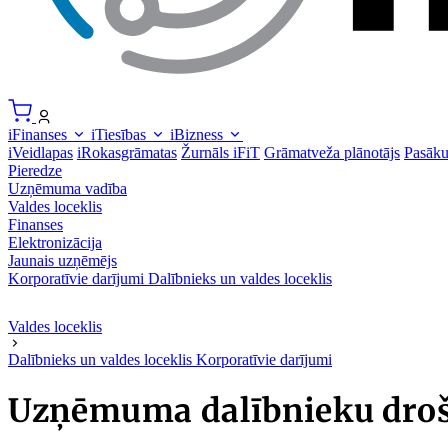
iFinanses
iTiesības
iBizness
iVeidlapas
iRokasgrāmatas
Žurnāls iFiT
Grāmatveža plānotājs
Pasāk
Pieredze
Uzņēmuma vadība
Valdes loceklis
Finanses
Elektronizācija
Jaunais uzņēmējs
Korporatīvie darījumi
Dalībnieks un valdes loceklis
Valdes loceklis
Dalībnieks un valdes loceklis
Korporatīvie darījumi
Uzņēmuma dalībnieku drošī