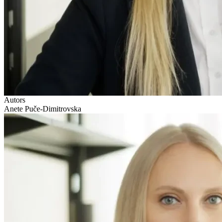
Autors
Anete Puče-Dimitrovska