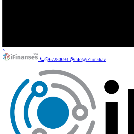
<
67280693
info@iZurnali.lv