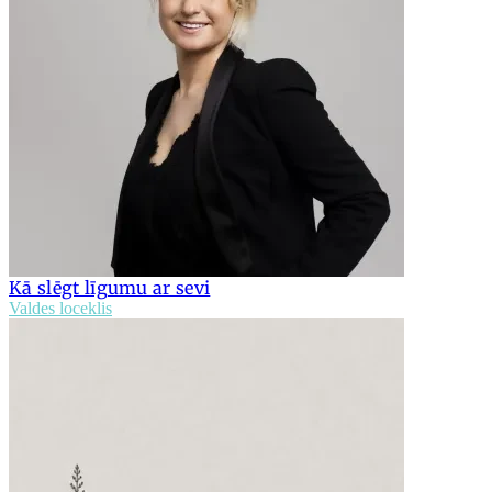
Kā slēgt līgumu ar sevi
Valdes loceklis