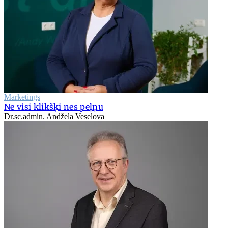
Mārketings
Ne visi klikšķi nes peļņu
Dr.sc.admin. Andžela Veselova