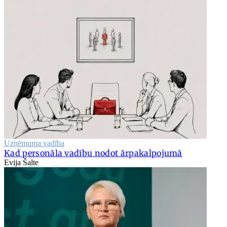
Uzņēmuma vadība
Kad personāla vadību nodot ārpakalpojumā
Evija Šalte