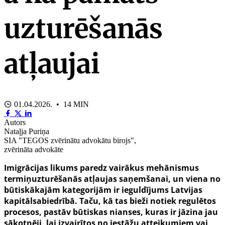
uzturēšanās
atļaujai
01.04.2026. • 14 MIN
Autors
Nataļja Puriņa
SIA "TEGOS zvērinātu advokātu birojs",
zvērināta advokāte
Imigrācijas likums paredz vairākus mehānismus
termiņuzturēšanās atļaujas saņemšanai, un viena no
būtiskākajām kategorijām ir ieguldījums Latvijas
kapitālsabiedrībā. Taču, kā tas bieži notiek regulētos
procesos, pastāv būtiskas nianses, kuras ir jāzina jau
sākotnēji, lai izvairītos no iestāžu atteikumiem vai