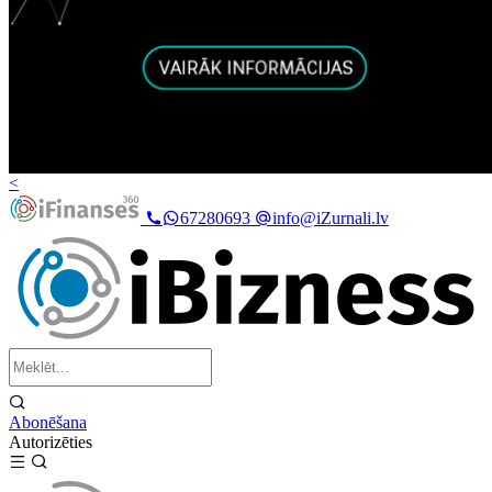
<
67280693
info@iZurnali.lv
Abonēšana
Autorizēties