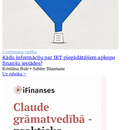
Uzņēmuma vadība
Kādu informāciju par IKT piegādātājiem apkopo
finanšu iestādes?
Kristiāna Bule • Sabīne Blaumane
Uz rubriku >