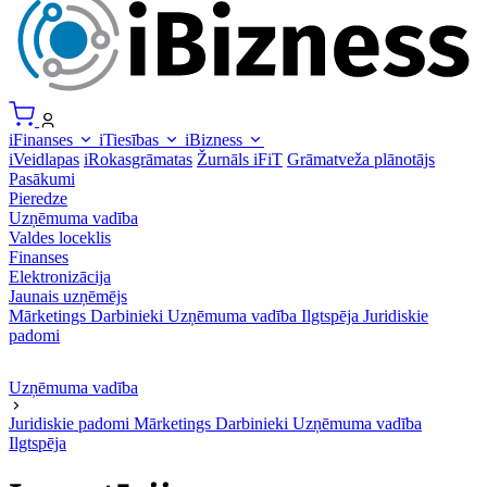
iFinanses
iTiesības
iBizness
iVeidlapas
iRokasgrāmatas
Žurnāls iFiT
Grāmatveža plānotājs
Pasākumi
Pieredze
Uzņēmuma vadība
Valdes loceklis
Finanses
Elektronizācija
Jaunais uzņēmējs
Mārketings
Darbinieki
Uzņēmuma vadība
Ilgtspēja
Juridiskie
padomi
Uzņēmuma vadība
Juridiskie padomi
Mārketings
Darbinieki
Uzņēmuma vadība
Ilgtspēja