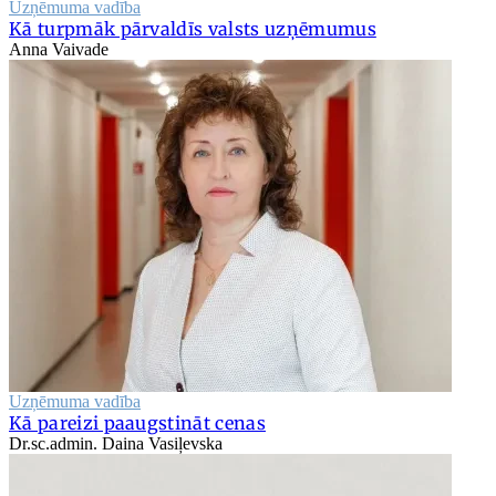
Uzņēmuma vadība
Kā turpmāk pārvaldīs valsts uzņēmumus
Anna Vaivade
Uzņēmuma vadība
Kā pareizi paaugstināt cenas
Dr.sc.admin. Daina Vasiļevska