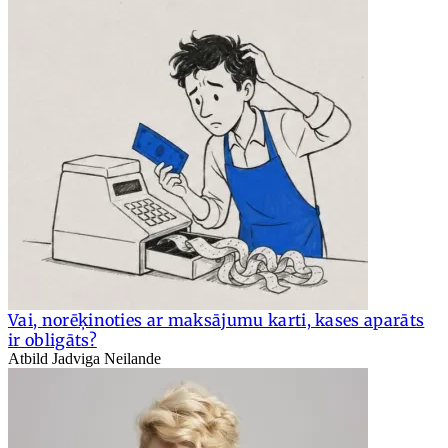
Vai, norēķinoties ar maksājumu karti, kases aparāts
ir obligāts?
Atbild Jadviga Neilande