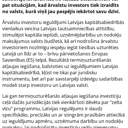
pat situācijām, kad ārvalstu investors tiek izraidīts
no valsts, kurā viņš jau paspējis iekārtot savu dzīvi.
Ārvalstu investoru ieguldījumi Latvijas kapitālsabiedrībās
vienlaikus veicina Latvijas tautsaimniecības attīstību,
stimulējot kapitāla ieplūdi, uzņēmējdarbību un nodokļu
maksājumus valsts budžetā, kā arī nodrošina ārvalstu
investoriem nozīmīgu iespēju iegūt tiesības uzturēties
Latvijā un līdz ar to – brīvu pārvietošanos Eiropas
Savienības (ES) telpā. Rezultātā termiņuzturēšanās
atļaujas iegūšana, balstoties uz ieguldījumiem Latvijas
kapitālsabiedrībā, kļūst ne tikai par juridisku
instrumentu, bet arī par savstarpēji izdevīgu sadarbības
modeli starp investoru un Latvijas valsti.
Lai gan termiņuzturēšanās atļaujas iegūšana investīciju
ceļā dažās jurisdikcijās tiek vienkāršoti dēvēta par “zelta
vīzu” programmu, Latvijas regulējums ir daudz
specifiskāks, precīzāks un ar stingrām prasībām attiecībā
uz ieguldījumu apmēru, uzņēmuma darbību un nodokļu
nomaksu, lai nodrošinātu investīciju reālu pienesumu