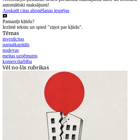
automātiski maksājumi!
Apskatīt citas abonēšanas iespējas
Pamanīji kļūdu?
Iezīmē tekstu un spied "ziņot par kļūdu".
Tēmas
investīcijas
pamatkapitāls
nodevas
meitas uzņēmums
komercdarbība
Vēl no šīs rubrikas