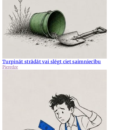
Turpināt strādāt vai slēgt ciet saimniecību
Pieredze