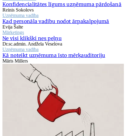
Konfidencialitātes līgums uzņēmuma pārdošanā
Reinis Sokolovs
Uzņēmuma vadība
Kad personāla vadību nodot ārpakalpojumā
Evija Šalte
Mārketings
Ne visi klikšķi nes peļņu
Dr.sc.admin. Andžela Veselova
Uzņēmuma vadība
Kā noteikt uzņēmuma īsto mērķauditoriju
Māris Millers