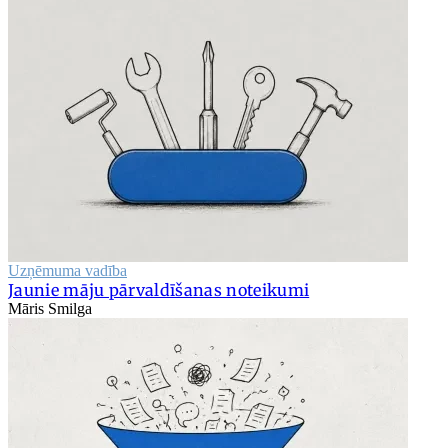
Uzņēmuma vadība
Jaunie māju pārvaldīšanas noteikumi
Māris Smilga