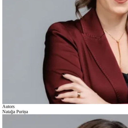
Autors
Nataļja Puriņa