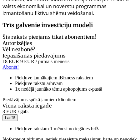
valsts ekonomikai un novērstu programmas
izmantošanu fiktīvu shēmu veidošanai.
Trīs galvenie investīciju modeļi
Šis raksts pieejams tikai abonentiem!
Autorizējies
Vēl neabonē?
Iepazīšanās piedāvājums
18 EUR
9 EUR
/ pirmais mēnesis
Abonēt!
Piekļuve jaunākajiem iBizness rakstiem
Piekļuve rakstu arhīvam
1x nedēļā jaunāko tēmu apkopojums e-pastā
Piedāvājums spēkā jauniem klientiem
Viena raksta iegāde
3 EUR
/ gab.
Lasīt!
Piekļuve rakstam 1 mēnesi no iegādes brīža
Noformējot pirkumu, netiek piesaistīta maksājumu karte un nenotiek