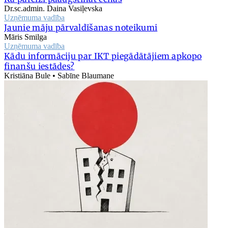
Dr.sc.admin. Daina Vasiļevska
Uzņēmuma vadība
Jaunie māju pārvaldīšanas noteikumi
Māris Smilga
Uzņēmuma vadība
Kādu informāciju par IKT piegādātājiem apkopo
finanšu iestādes?
Kristiāna Bule • Sabīne Blaumane