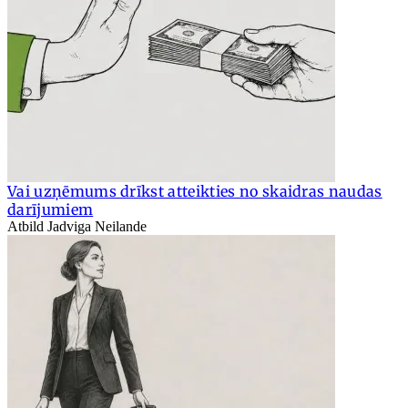
Vai uzņēmums drīkst atteikties no skaidras naudas
darījumiem
Atbild Jadviga Neilande