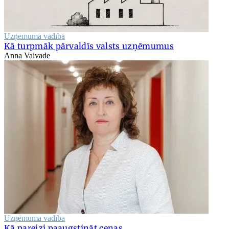
Uzņēmuma vadība
Kā turpmāk pārvaldīs valsts uzņēmumus
Anna Vaivade
Uzņēmuma vadība
Kā pareizi paaugstināt cenas