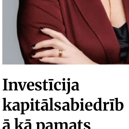
Investīcija
kapitālsabiedrīb
ā kā pamats