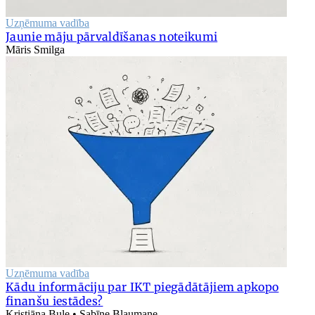
Uzņēmuma vadība
Jaunie māju pārvaldīšanas noteikumi
Māris Smilga
Uzņēmuma vadība
Kādu informāciju par IKT piegādātājiem apkopo
finanšu iestādes?
Kristiāna Bule • Sabīne Blaumane