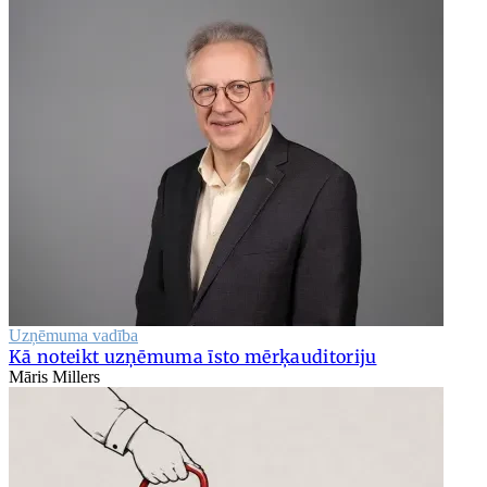
Uzņēmuma vadība
Kā noteikt uzņēmuma īsto mērķauditoriju
Māris Millers