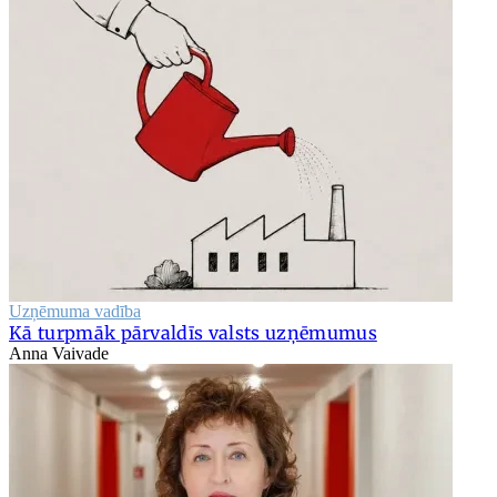
Uzņēmuma vadība
Kā turpmāk pārvaldīs valsts uzņēmumus
Anna Vaivade