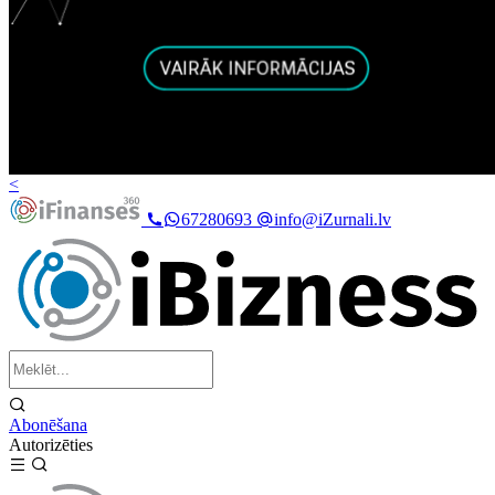
<
67280693
info@iZurnali.lv
Abonēšana
Autorizēties