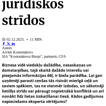
juridiskos
strīdos
02.12.2025. • 11 MIN
Autors
Arvīds Kostomārovs
SIA “Kostomārova Birojs”, partneris, CFA
Biznesa vidē viedokļu dažādība, nesaskaņas un
domstarpības, tajā skaitā dažādo interešu vai
pieejamās informācijas dēļ, ir bieža parādība. Lai gan
uzņēmēji parasti cenšas tās risināt mierīgā ceļā un
saviem spēkiem, tas ne vienmēr izdodas, un sākotnēji
lietišķs strīds var pāraugt nopietnākā konfliktā un arī
nonākt līdz lietas izskatīšanai tiesā. Kādos gadījumos
nepieciešams eksperta vērtējums?