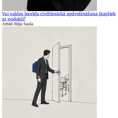
Vai valdes locekļa civiltiesiskā apdrošināšana jāapliek
ar nodokli?
Atbild Jūlija Sauša