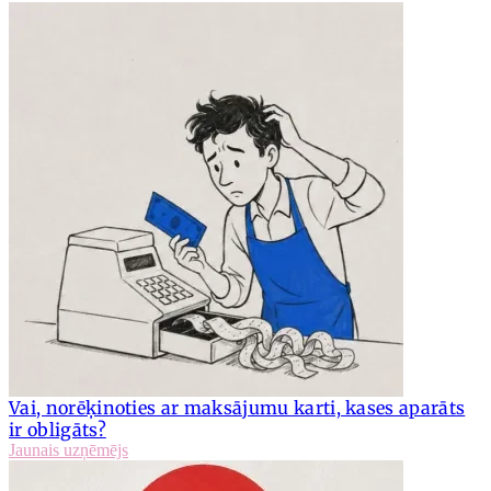
Vai, norēķinoties ar maksājumu karti, kases aparāts
ir obligāts?
Jaunais uzņēmējs