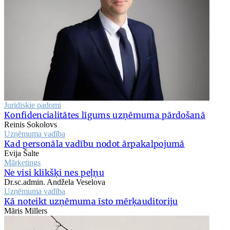
Juridiskie padomi
Konfidencialitātes līgums uzņēmuma pārdošanā
Reinis Sokolovs
Uzņēmuma vadība
Kad personāla vadību nodot ārpakalpojumā
Evija Šalte
Mārketings
Ne visi klikšķi nes peļņu
Dr.sc.admin. Andžela Veselova
Uzņēmuma vadība
Kā noteikt uzņēmuma īsto mērķauditoriju
Māris Millers