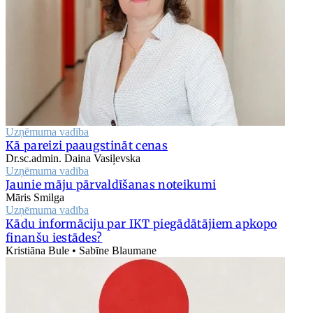
Uzņēmuma vadība
Kā pareizi paaugstināt cenas
Dr.sc.admin. Daina Vasiļevska
Uzņēmuma vadība
Jaunie māju pārvaldīšanas noteikumi
Māris Smilga
Uzņēmuma vadība
Kādu informāciju par IKT piegādātājiem apkopo
finanšu iestādes?
Kristiāna Bule • Sabīne Blaumane