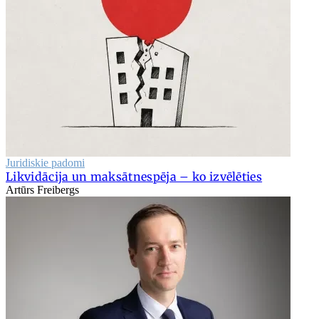
Juridiskie padomi
Likvidācija un maksātnespēja – ko izvēlēties
Artūrs Freibergs