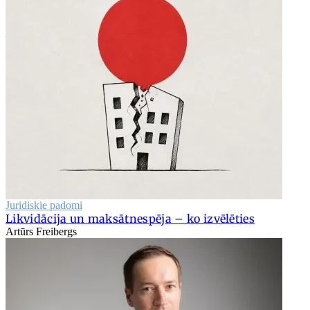
Juridiskie padomi
Likvidācija un maksātnespēja – ko izvēlēties
Artūrs Freibergs