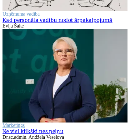
Uzņēmuma vadība
Kad personāla vadību nodot ārpakalpojumā
Evija Šalte
Mārketings
Ne visi klikšķi nes peļņu
Dr.sc.admin. Andžela Veselova