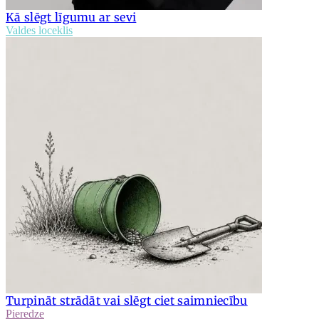
Kā slēgt līgumu ar sevi
Valdes loceklis
Turpināt strādāt vai slēgt ciet saimniecību
Pieredze