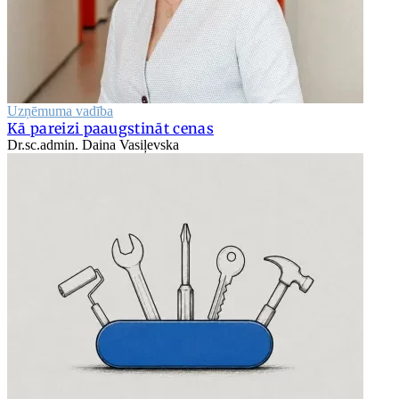
Uzņēmuma vadība
Kā pareizi paaugstināt cenas
Dr.sc.admin. Daina Vasiļevska