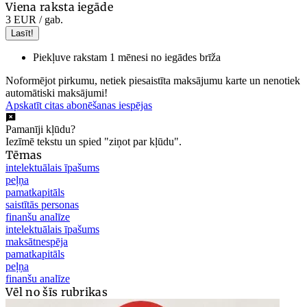
Viena raksta iegāde
3 EUR
/ gab.
Lasīt!
Piekļuve rakstam 1 mēnesi no iegādes brīža
Noformējot pirkumu, netiek piesaistīta maksājumu karte un nenotiek
automātiski maksājumi!
Apskatīt citas abonēšanas iespējas
Pamanīji kļūdu?
Iezīmē tekstu un spied "ziņot par kļūdu".
Tēmas
intelektuālais īpašums
peļņa
pamatkapitāls
saistītās personas
finanšu analīze
intelektuālais īpašums
maksātnespēja
pamatkapitāls
peļņa
finanšu analīze
Vēl no šīs rubrikas