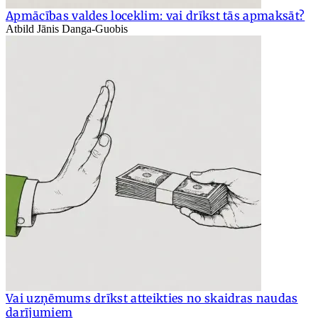
Apmācības valdes loceklim: vai drīkst tās apmaksāt?
Atbild Jānis Danga-Guobis
Vai uzņēmums drīkst atteikties no skaidras naudas
darījumiem