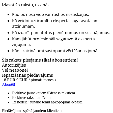
Izlasot šo rakstu, uzzināsi:
Kad biznesa vidē var rasties nesaskaņas.
Kā veidot uzticamību eksperta sagatavotajam
atzinumam.
Kā izdarīt pamatotus pieņēmumus un secinājumus.
Kam jābūt profesionāli sagatavotā eksperta
ziņojumā.
Kādi izaicinājumi sastopami vērtēšanas jomā.
Šis raksts pieejams tikai abonentiem!
Autorizējies
Vēl neabonē?
Iepazīšanās piedāvājums
18 EUR
9 EUR
/ pirmais mēnesis
Abonēt!
Piekļuve jaunākajiem iBizness rakstiem
Piekļuve rakstu arhīvam
1x nedēļā jaunāko tēmu apkopojums e-pastā
Piedāvājums spēkā jauniem klientiem