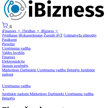
iFinanses
iTiesības
iBizness
iVeidlapas
iRokasgrāmatas
Žurnāls iFiT
Grāmatveža plānotājs
Pasākumi
Pieredze
Uzņēmuma vadība
Valdes loceklis
Finanses
Elektronizācija
Jaunais uzņēmējs
Mārketings
Darbinieki
Uzņēmuma vadība
Ilgtspēja
Juridiskie
padomi
Uzņēmuma vadība
Juridiskie padomi
Mārketings
Darbinieki
Uzņēmuma vadība
Ilgtspēja