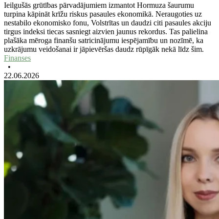
Ieilgušās grūtības pārvadājumiem izmantot Hormuza šaurumu
turpina kāpināt krīžu riskus pasaules ekonomikā. Neraugoties uz
nestabilo ekonomisko fonu, Volstrītas un daudzi citi pasaules akciju
tirgus indeksi tiecas sasniegt aizvien jaunus rekordus. Tas palielina
plašāka mēroga finanšu satricinājumu iespējamību un nozīmē, ka
uzkrājumu veidošanai ir jāpievēršas daudz rūpīgāk nekā līdz šim.
Finanses
•
22.06.2026