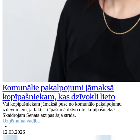
Komunālie pakalpojumi jāmaksā
kopīpašniekam, kas dzīvokli lieto
Vai kopīpašniekam jāmaksā puse no komunālo pakalpojumu
izdevumiem, ja faktiski īpašumā dzīvo otrs kopīpašnieks?
Skaidrojam Senāta atziņas šajā strīdā.
Uzņēmuma vadība
•
12.03.2026