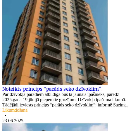
Noteikts princips “parāds seko dzīvoklim”
Par dzīvokļa parādiem atbildīgs būs tā jaunais īpašnieks, paredz
2025.gada 19.jūnijā pieņemtie grozījumi Dzīvokļa īpašuma likumā.
Tādējādi ieviests princips “parāds seko dzīvoklim”, informē Saeima.
Likumdošana
•
23.06.2025