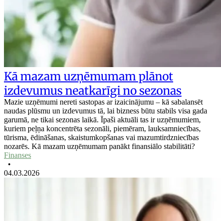
Kā mazam uzņēmumam plānot
izdevumus neatkarīgi no sezonas
Mazie uzņēmumi nereti sastopas ar izaicinājumu – kā sabalansēt
naudas plūsmu un izdevumus tā, lai bizness būtu stabils visa gada
garumā, ne tikai sezonas laikā. Īpaši aktuāli tas ir uzņēmumiem,
kuriem peļņa koncentrēta sezonāli, piemēram, lauksamniecības,
tūrisma, ēdināšanas, skaistumkopšanas vai mazumtirdzniecības
nozarēs. Kā mazam uzņēmumam panākt finansiālo stabilitāti?
Finanses
•
04.03.2026