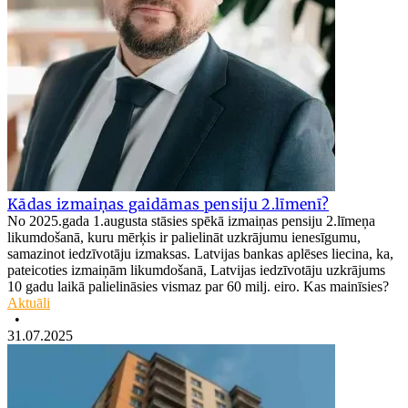
Kādas izmaiņas gaidāmas pensiju 2.līmenī?
No 2025.gada 1.augusta stāsies spēkā izmaiņas pensiju 2.līmeņa
likumdošanā, kuru mērķis ir palielināt uzkrājumu ienesīgumu,
samazinot iedzīvotāju izmaksas. Latvijas bankas aplēses liecina, ka,
pateicoties izmaiņām likumdošanā, Latvijas iedzīvotāju uzkrājums
10 gadu laikā palielināsies vismaz par 60 milj. eiro. Kas mainīsies?
Aktuāli
•
31.07.2025