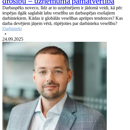
drošību – uzņēmuma pamatvērtība
Darbaspēks noveco, līdz ar to uzņēmējiem ir jādomā veidi, kā pēc
iespējas ilgāk saglabāt labu veselību un darbaspējas esošajiem
darbiniekiem. Kādas ir globālās veselības aprūpes tendences? Kas
darba devējiem jāņem vērā, rūpējoties par darbinieku veselību?
Darbinieki
•
24.09.2025