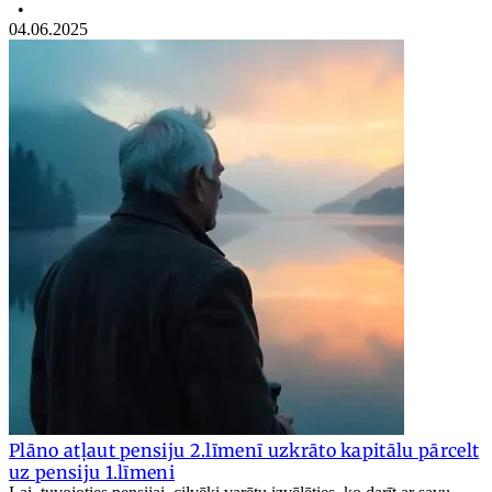
•
04.06.2025
Plāno atļaut pensiju 2.līmenī uzkrāto kapitālu pārcelt
uz pensiju 1.līmeni