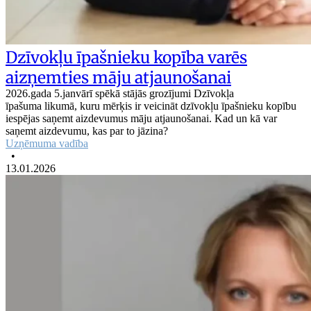
Dzīvokļu īpašnieku kopība varēs
aizņemties māju atjaunošanai
2026.gada 5.janvārī spēkā stājās grozījumi Dzīvokļa
īpašuma likumā, kuru mērķis ir veicināt dzīvokļu īpašnieku kopību
iespējas saņemt aizdevumus māju atjaunošanai. Kad un kā var
saņemt aizdevumu, kas par to jāzina?
Uzņēmuma vadība
•
13.01.2026