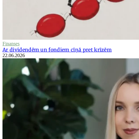
Finanses
Ar dividendēm un fondiem cīņā pret krīzēm
22.06.2026