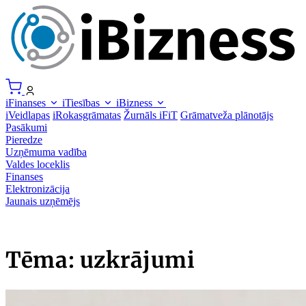
iFinanses
iTiesības
iBizness
iVeidlapas
iRokasgrāmatas
Žurnāls iFiT
Grāmatveža plānotājs
Pasākumi
Pieredze
Uzņēmuma vadība
Valdes loceklis
Finanses
Elektronizācija
Jaunais uzņēmējs
Tēma: uzkrājumi