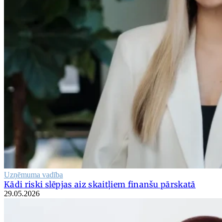
Uzņēmuma vadība
Kādi riski slēpjas aiz skaitļiem finanšu pārskatā
29.05.2026