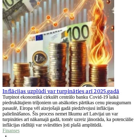
Inflācijas uzplūdi var turpināties arī 2025.gadā
Turpinot ekonomikā cirkulēt centrālo banku Covid-19 laikā
piedrukātajiem triljoniem un atsākoties pārtikas cenu pieaugumam
pasaulē, Eiropa vēl aizejošajā gadā piedzīvojusi inflācijas
palielināšanos. Šis process nemet līkumu arī Latvijai un var
turpināties arī nākamajā gadā, tomēr uzreiz jānorāda, ka potenciālie
inflācijas rādītāji var svārstīties ļoti plašā amplitūdā.
Finanses
•