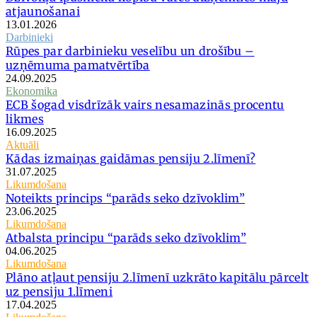
atjaunošanai
13.01.2026
Darbinieki
Rūpes par darbinieku veselību un drošību –
uzņēmuma pamatvērtība
24.09.2025
Ekonomika
ECB šogad visdrīzāk vairs nesamazinās procentu
likmes
16.09.2025
Aktuāli
Kādas izmaiņas gaidāmas pensiju 2.līmenī?
31.07.2025
Likumdošana
Noteikts princips “parāds seko dzīvoklim”
23.06.2025
Likumdošana
Atbalsta principu “parāds seko dzīvoklim”
04.06.2025
Likumdošana
Plāno atļaut pensiju 2.līmenī uzkrāto kapitālu pārcelt
uz pensiju 1.līmeni
17.04.2025