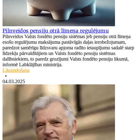
Pilnveidos pensiju otrā līmeņa regulējumu
Pilnveidos Valsts fondēto pensiju sistēmas jeb pensiju otrā līmeņa
esošo regulējumu maksājuma pastāvīgās daļas ierobežojumam,
paredzot samērīgu līdzsvaru apjoma radīto ietaupījumu sadalē starp
līdzekļu pārvaldītājiem un Valsts fondēto pensiju sistēmas
dalībniekiem, to paredz grozījumi Valsts fondēto pensiju likumā,
informē Labklājības ministrija.
Likumdošana
•
04.03.2025