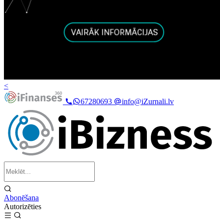
<
67280693
info@iZurnali.lv
Abonēšana
Autorizēties