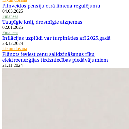
Likumdošana
Pilnveidos pensiju otrā līmeņa regulējumu
04.03.2025
Finanses
Taupīgie krāj, drosmīgie aizņemas
02.01.2025
Finanses
Inflācijas uzplūdi var turpināties arī 2025.gadā
23.12.2024
Likumdošana
Plānots ieviest cenu salīdzināšanas rīku
elektroenerģijas tirdzniecības piedāvājumiem
21.11.2024