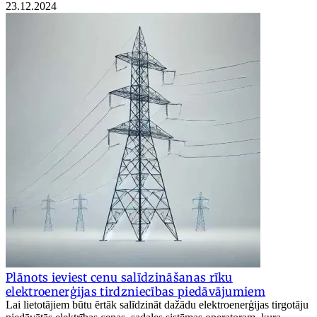
23.12.2024
Plānots ieviest cenu salīdzināšanas rīku
elektroenerģijas tirdzniecības piedāvājumiem
Lai lietotājiem būtu ērtāk salīdzināt dažādu elektroenerģijas tirgotāju