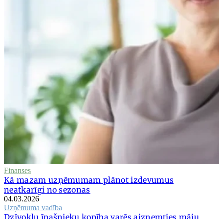
Finanses
Kā mazam uzņēmumam plānot izdevumus
neatkarīgi no sezonas
04.03.2026
Uzņēmuma vadība
Dzīvokļu īpašnieku kopība varēs aizņemties māju