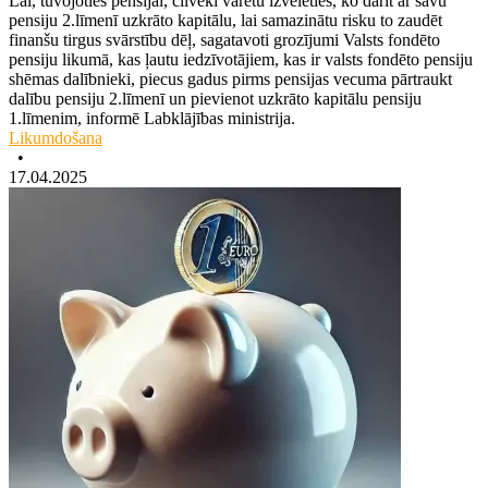
Lai, tuvojoties pensijai, cilvēki varētu izvēlēties, ko darīt ar savu
pensiju 2.līmenī uzkrāto kapitālu, lai samazinātu risku to zaudēt
finanšu tirgus svārstību dēļ, sagatavoti grozījumi Valsts fondēto
pensiju likumā, kas ļautu iedzīvotājiem, kas ir valsts fondēto pensiju
shēmas dalībnieki, piecus gadus pirms pensijas vecuma pārtraukt
dalību pensiju 2.līmenī un pievienot uzkrāto kapitālu pensiju
1.līmenim, informē Labklājības ministrija.
Likumdošana
•
17.04.2025