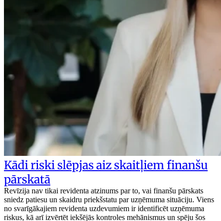
Kādi riski slēpjas aiz skaitļiem finanšu
pārskatā
Revīzija nav tikai revidenta atzinums par to, vai finanšu pārskats
sniedz patiesu un skaidru priekšstatu par uzņēmuma situāciju. Viens
no svarīgākajiem revidenta uzdevumiem ir identificēt uzņēmuma
riskus, kā arī izvērtēt iekšējās kontroles mehānismus un spēju šos