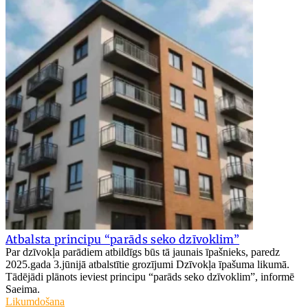
Atbalsta principu “parāds seko dzīvoklim”
Par dzīvokļa parādiem atbildīgs būs tā jaunais īpašnieks, paredz
2025.gada 3.jūnijā atbalstītie grozījumi Dzīvokļa īpašuma likumā.
Tādējādi plānots ieviest principu “parāds seko dzīvoklim”, informē
Saeima.
Likumdošana