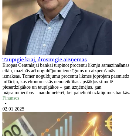
Taupīgie krāj, drosmīgie aizņemas
Eiropas Centrālajai bankai turpinot procentu likmju samazināšanas
ciklu, mazinās arī noguldījumu ienesīgums un aizņemšanās
izmaksas. Tomēr noguldījumu procentu likmes joprojām pārsniedz
inflāciju, kas ekonomiskās nenoteiktības apstākļos stimulē
piesardzīgākos un taupīgākos – gan uzņēmējus, gan
mājsaimniecības – naudu netērēt, bet palielināt uzkrājumus bankās.
Finanses
•
02.01.2025