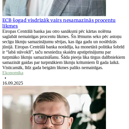
ECB šogad visdrīzāk vairs nesamazinās procentu
likmes
Eiropas Centrālā banka jau otro sanāksmi pēc kārtas nolēma
saglabāt nemainīgas procentu likmes. Šis lēmums seko pēc astoņu
secīgu likmju samazinājumu sērijas, kas ilga gadu un noslēdzās
jūnijā. Eiropas Centrālā banka norādīja, ka monetārā politika šobrīd
ir “labā stāvoklī”, taču nesniedza skaidru apstiprinājumu par
turpmāko likmju samazināšanu. Šāda pieeja lika tirgus dalībniekiem
samazināt gaidas par turpmākiem likmju kritumiem šī gada laikā.
Visticamāk, līdz gada beigām likmes paliks nemainīgas.
Ekonomika
•
16.09.2025