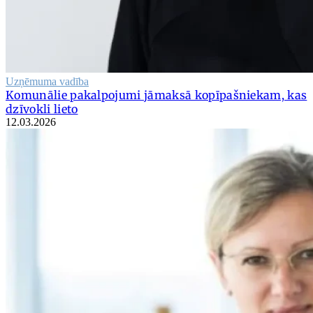
Uzņēmuma vadība
Komunālie pakalpojumi jāmaksā kopīpašniekam, kas
dzīvokli lieto
12.03.2026