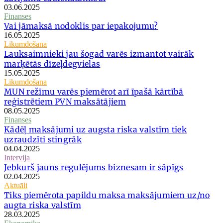
03.06.2025
Finanses
Vai jāmaksā nodoklis par iepakojumu?
16.05.2025
Likumdošana
Lauksaimnieki jau šogad varēs izmantot vairāk
marķētās dīzeļdegvielas
15.05.2025
Likumdošana
MUN režīmu varēs piemērot arī īpašā kārtībā
reģistrētiem PVN maksātājiem
08.05.2025
Finanses
Kādēļ maksājumi uz augsta riska valstīm tiek
uzraudzīti stingrāk
04.04.2025
Intervija
Jebkurš jauns regulējums biznesam ir sāpīgs
02.04.2025
Aktuāli
Tiks piemērota papildu maksa maksājumiem uz/no
augta riska valstīm
28.03.2025