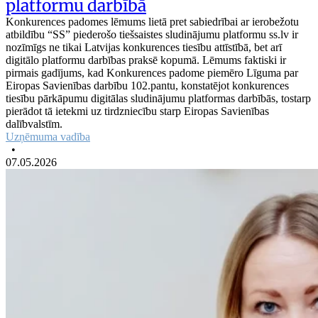
platformu darbībā
Konkurences padomes lēmums lietā pret sabiedrībai ar ierobežotu
atbildību “SS” piederošo tiešsaistes sludinājumu platformu ss.lv ir
nozīmīgs ne tikai Latvijas konkurences tiesību attīstībā, bet arī
digitālo platformu darbības praksē kopumā. Lēmums faktiski ir
pirmais gadījums, kad Konkurences padome piemēro Līguma par
Eiropas Savienības darbību 102.pantu, konstatējot konkurences
tiesību pārkāpumu digitālas sludinājumu platformas darbībās, tostarp
pierādot tā ietekmi uz tirdzniecību starp Eiropas Savienības
dalībvalstīm.
Uzņēmuma vadība
•
07.05.2026