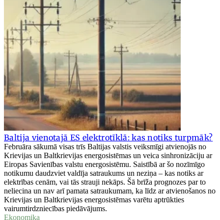
Baltija vienotajā ES elektrotīklā: kas notiks turpmāk?
Februāra sākumā visas trīs Baltijas valstis veiksmīgi atvienojās no
Krievijas un Baltkrievijas energosistēmas un veica sinhronizāciju ar
Eiropas Savienības valstu energosistēmu. Saistībā ar šo nozīmīgo
notikumu daudzviet valdīja satraukums un neziņa – kas notiks ar
elektrības cenām, vai tās strauji nekāps. Šā brīža prognozes par to
neliecina un nav arī pamata satraukumam, ka līdz ar atvienošanos no
Krievijas un Baltkrievijas energosistēmas varētu aptrūkties
vairumtirdzniecības piedāvājums.
Ekonomika