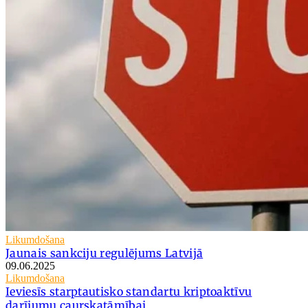
Likumdošana
Jaunais sankciju regulējums Latvijā
09.06.2025
Likumdošana
Ieviesīs starptautisko standartu kriptoaktīvu
darījumu caurskatāmībai