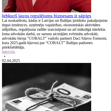
Jebkurš jauns regulējums biznesam ir sāpīgs
Lai noskaidrotu, kādas ir Latvijas un Baltijas juridisko pakalpojumu
tirgus tendences, uzņēmēju vajadzības, ekonomiskās aktivitātes
atšķirības, regulējuma radītie izaicinājumi un arī mākslīgā intelekta
loma advokātu darbā, uz sarunu aicinājām zvērinātu advokāti,
advokātu biroja “COBALT” vadošo partneri Daci Silavu-Tomsoni,
kura 2025.gadā kļuvusi par “COBALT” Baltijas padomes
priekšsēdētāju.
Intervija
•
02.04.2025