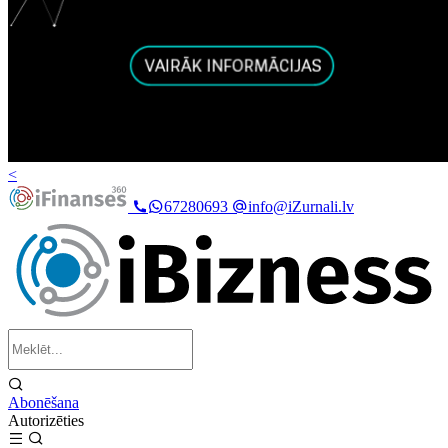
<
67280693
info@iZurnali.lv
Abonēšana
Autorizēties