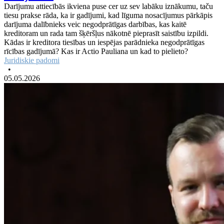
Darījumu attiecībās ikviena puse cer uz sev labāku iznākumu, taču
tiesu prakse rāda, ka ir gadījumi, kad līguma nosacījumus pārkāpis
darījuma dalībnieks veic negodprātīgas darbības, kas kaitē
kreditoram un rada tam šķēršļus nākotnē pieprasīt saistību izpildi.
Kādas ir kreditora tiesības un iespējas parādnieka negodprātīgas
rīcības gadījumā? Kas ir Actio Pauliana un kad to pielieto?
Juridiskie padomi
•
05.05.2026