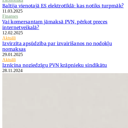
Ekonomika
Baltija vienotajā ES elektrotīklā: kas notiks turpmāk?
11.03.2025
Finanses
Vai komersantam jāmaksā PVN, pērkot preces
internetveikalā?
12.02.2025
Aktuāli
Izvirzīta apsūdzība par izvairīšanos no nodokļu
nomaksas
29.01.2025
Aktuāli
Iznīcina noziedzīgu PVN krāpnieku sindikātu
28.11.2024