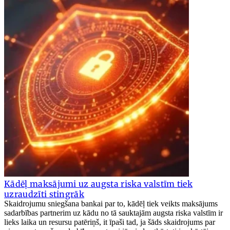
Kādēļ maksājumi uz augsta riska valstīm tiek
uzraudzīti stingrāk
Skaidrojumu sniegšana bankai par to, kādēļ tiek veikts maksājums
sadarbības partnerim uz kādu no tā sauktajām augsta riska valstīm ir
lieks laika un resursu patēriņš, it īpaši tad, ja šāds skaidrojums par