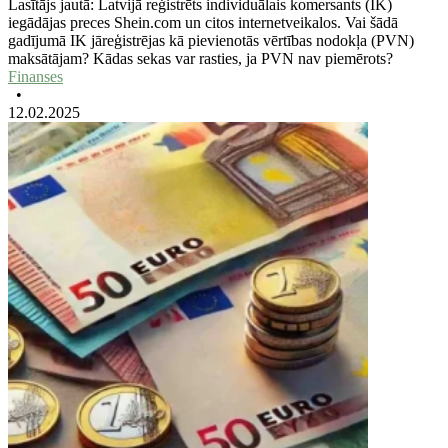
Lasītājs jautā: Latvijā reģistrēts individuālais komersants (IK)
iegādājas preces Shein.com un citos internetveikalos. Vai šādā
gadījumā IK jāreģistrējas kā pievienotās vērtības nodokļa (PVN)
maksātājam? Kādas sekas var rasties, ja PVN nav piemērots?
Finanses
•
12.02.2025