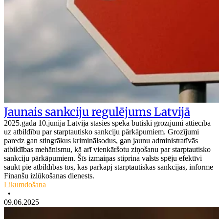
Jaunais sankciju regulējums Latvijā
2025.gada 10.jūnijā Latvijā stāsies spēkā būtiski grozījumi attiecībā
uz atbildību par starptautisko sankciju pārkāpumiem. Grozījumi
paredz gan stingrākus kriminālsodus, gan jaunu administratīvās
atbildības mehānismu, kā arī vienkāršotu ziņošanu par starptautisko
sankciju pārkāpumiem. Šīs izmaiņas stiprina valsts spēju efektīvi
saukt pie atbildības tos, kas pārkāpj starptautiskās sankcijas, informē
Finanšu izlūkošanas dienests.
Likumdošana
•
09.06.2025