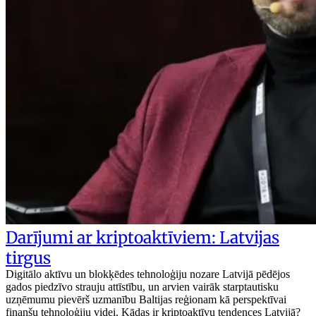
Darījumi ar kriptoaktīviem: Latvijas
tirgus
Digitālo aktīvu un blokķēdes tehnoloģiju nozare Latvijā pēdējos
gados piedzīvo strauju attīstību, un arvien vairāk starptautisku
uzņēmumu pievērš uzmanību Baltijas reģionam kā perspektīvai
finanšu tehnoloģiju videi. Kādas ir kriptoaktīvu tendences Latvijā?