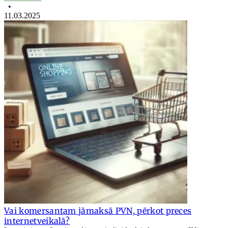
•
11.03.2025
Vai komersantam jāmaksā PVN, pērkot preces
internetveikalā?