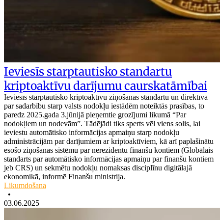
Ieviesīs starptautisko standartu
kriptoaktīvu darījumu caurskatāmībai
Ieviesīs starptautisko kriptoaktīvu ziņošanas standartu un direktīvā
par sadarbību starp valsts nodokļu iestādēm noteiktās prasības, to
paredz 2025.gada 3.jūnijā pieņemtie grozījumi likumā “Par
nodokļiem un nodevām”. Tādējādi tiks sperts vēl viens solis, lai
ieviestu automātisko informācijas apmaiņu starp nodokļu
administrācijām par darījumiem ar kriptoaktīviem, kā arī paplašinātu
esošo ziņošanas sistēmu par nerezidentu finanšu kontiem (Globālais
standarts par automātisko informācijas apmaiņu par finanšu kontiem
jeb CRS) un sekmētu nodokļu nomaksas disciplīnu digitālajā
ekonomikā, informē Finanšu ministrija.
Likumdošana
•
03.06.2025