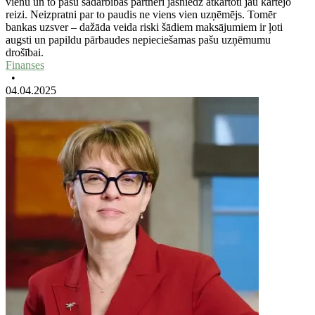
vienu un to pašu sadarbības partneri jāsniedz atkārtoti jau kārtējo
reizi. Neizpratni par to paudis ne viens vien uzņēmējs. Tomēr
bankas uzsver – dažāda veida riski šādiem maksājumiem ir ļoti
augsti un papildu pārbaudes nepieciešamas pašu uzņēmumu
drošībai.
Finanses
•
04.04.2025