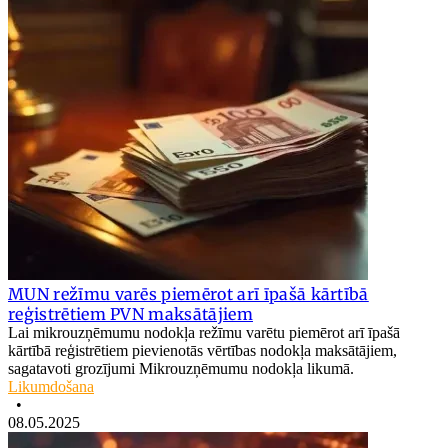
MUN režīmu varēs piemērot arī īpašā kārtībā
reģistrētiem PVN maksātājiem
Lai mikrouzņēmumu nodokļa režīmu varētu piemērot arī īpašā
kārtībā reģistrētiem pievienotās vērtības nodokļa maksātājiem,
sagatavoti grozījumi Mikrouzņēmumu nodokļa likumā.
Likumdošana
•
08.05.2025