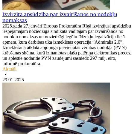
Izvirzīta apsūdzība par izvairīšanos no nodokļu
nomaksas
2025.gada 27.janvārī Eiropas Prokuratūra Rīgā izvirzījusi apsūdzību
iespējamajam noziedzīga sindikāta vadītājam par izvairīšanos no
nodokļu nomaksas un noziedzīgi iegūtu līdzekļu legalizāciju lielā
apmērā, kura darbības tika izmeklētas operācijā “Admirālis 2.0”.
Izmeklēšanā atklāta apjomīga pievienotās vērtības nodokļa (PVN)
krāpšanas shēma, kurā izmantotas plaša patēriņa elektronikas preces,
un aplēstie nodarītie PVN zaudējumi sasniedz 297 milj. eiro,
informē prokuratūra.
Aktuāli
•
29.01.2025