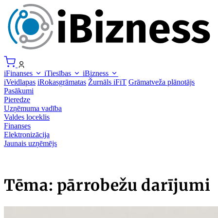
iFinanses
iTiesības
iBizness
iVeidlapas
iRokasgrāmatas
Žurnāls iFiT
Grāmatveža plānotājs
Pasākumi
Pieredze
Uzņēmuma vadība
Valdes loceklis
Finanses
Elektronizācija
Jaunais uzņēmējs
Tēma: pārrobežu darījumi