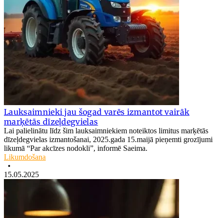
Lauksaimnieki jau šogad varēs izmantot vairāk
marķētās dīzeļdegvielas
Lai palielinātu līdz šim lauksaimniekiem noteiktos limitus marķētās
dīzeļdegvielas izmantošanai, 2025.gada 15.maijā pieņemti grozījumi
likumā “Par akcīzes nodokli”, informē Saeima.
Likumdošana
•
15.05.2025