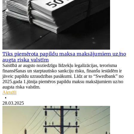
Tiks piemērota papildu maksa maksājumiem uz/no
augta riska valstīm
Saistībā ar augsto noziedzīgu līdzekļu legalizācijas, terorisma
finansēšanas un starptautisko sankciju risku, finanšu iestādēm ir
jāveic papildu uzraudzības pasākumi. Līdz ar to “Swedbank” no
2025.gada 1.jūnija piemēros papildu maksu maksājumiem uz/no
augsta riska valstīm.
Aktuāli
•
28.03.2025