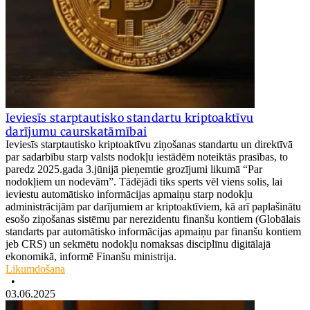
Ieviesīs starptautisko standartu kriptoaktīvu
darījumu caurskatāmībai
Ieviesīs starptautisko kriptoaktīvu ziņošanas standartu un direktīvā
par sadarbību starp valsts nodokļu iestādēm noteiktās prasības, to
paredz 2025.gada 3.jūnijā pieņemtie grozījumi likumā “Par
nodokļiem un nodevām”. Tādējādi tiks sperts vēl viens solis, lai
ieviestu automātisko informācijas apmaiņu starp nodokļu
administrācijām par darījumiem ar kriptoaktīviem, kā arī paplašinātu
esošo ziņošanas sistēmu par nerezidentu finanšu kontiem (Globālais
standarts par automātisko informācijas apmaiņu par finanšu kontiem
jeb CRS) un sekmētu nodokļu nomaksas disciplīnu digitālajā
ekonomikā, informē Finanšu ministrija.
Likumdošana
•
03.06.2025