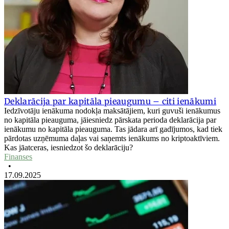
Deklarācija par kapitāla pieaugumu – citi ienākumi
Iedzīvotāju ienākuma nodokļa maksātājiem, kuri guvuši ienākumus
no kapitāla pieauguma, jāiesniedz pārskata perioda deklarācija par
ienākumu no kapitāla pieauguma. Tas jādara arī gadījumos, kad tiek
pārdotas uzņēmuma daļas vai saņemts ienākums no kriptoaktīviem.
Kas jāatceras, iesniedzot šo deklarāciju?
Finanses
•
17.09.2025