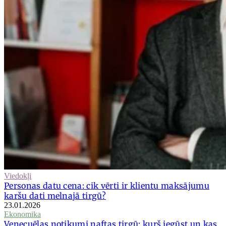
Viedokļi
Personas datu cena: cik vērti ir klientu maksājumu
karšu dati melnajā tirgū?
23.01.2026
Ekonomika
Venecuēlas notikumi naftas tirgū: kurš iegūst un kas