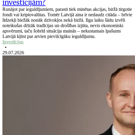
investīcijām?
Runājot par ieguldījumiem, parasti tiek minētas akcijas, biržā tirgotie
fondi vai kriptovalūtas. Tomēr Latvijā aina ir nedaudz citāda – brīvie
līdzekļi biežāk nonāk dzīvokļos nekā biržā. Ilgu laiku šādu izvēli
noteikušas drīzāk tradīcijas un drošības izjūta, nevis ekonomiski
apsvērumi, taču šobrīd situācija mainās – nekustamais īpašums
Latvijā kļūst par arvien pievilcīgāku ieguldījumu.
Investīcijas
•
29.07.2026