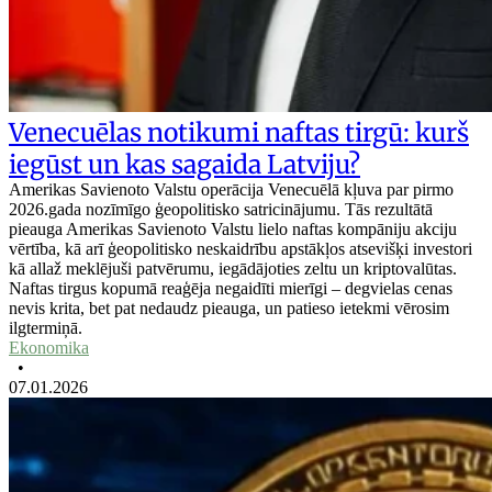
Venecuēlas notikumi naftas tirgū: kurš
iegūst un kas sagaida Latviju?
Amerikas Savienoto Valstu operācija Venecuēlā kļuva par pirmo
2026.gada nozīmīgo ģeopolitisko satricinājumu. Tās rezultātā
pieauga Amerikas Savienoto Valstu lielo naftas kompāniju akciju
vērtība, kā arī ģeopolitisko neskaidrību apstākļos atsevišķi investori
kā allaž meklējuši patvērumu, iegādājoties zeltu un kriptovalūtas.
Naftas tirgus kopumā reaģēja negaidīti mierīgi – degvielas cenas
nevis krita, bet pat nedaudz pieauga, un patieso ietekmi vērosim
ilgtermiņā.
Ekonomika
•
07.01.2026