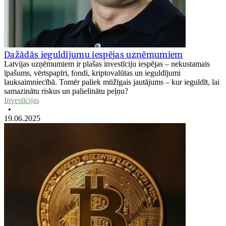
Dažādās ieguldījumu iespējas uzņēmumiem
Latvijas uzņēmumiem ir plašas investīciju iespējas – nekustamais
īpašums, vērtspapīri, fondi, kriptovalūtas un ieguldījumi
lauksaimniecībā. Tomēr paliek mūžīgais jautājums – kur ieguldīt, lai
samazinātu riskus un palielinātu peļņu?
Investīcijas
•
19.06.2025