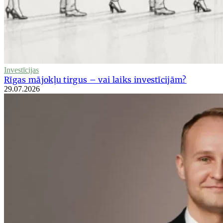
Investīcijas
Rīgas mājokļu tirgus – vai laiks investīcijām?
29.07.2026