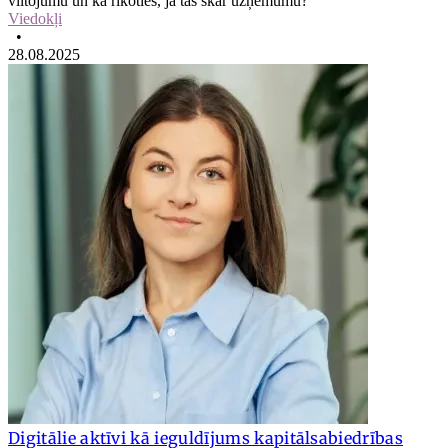
viltojumu un kā rīkoties, ja tas skar uzņēmumu?
Viedokļi
•
28.08.2025
Digitālie aktīvi kā ieguldījums kapitālsabiedrības