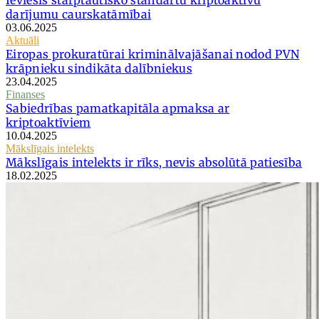
darījumu caurskatāmībai
03.06.2025
Aktuāli
Eiropas prokuratūrai kriminālvajāšanai nodod PVN
krāpnieku sindikāta dalībniekus
23.04.2025
Finanses
Sabiedrības pamatkapitāla apmaksa ar
kriptoaktīviem
10.04.2025
Mākslīgais intelekts
Mākslīgais intelekts ir rīks, nevis absolūtā patiesība
18.02.2025