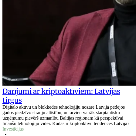
Darījumi ar kriptoaktīviem: Latvijas
tirgus
Digitālo aktīvu un blokķēdes tehnoloģiju nozare Latvijā pēdējos
gados piedzīvo strauju attīstību, un arvien vairāk starptautisku
uzņēmumu pievērš uzmanību Baltijas reģionam kā perspektīvai
finanšu tehnoloģiju videi. Kādas ir kriptoaktīvu tendences Latvijā?
Investīcijas
•