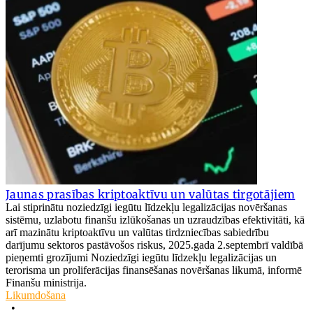
Jaunas prasības kriptoaktīvu un valūtas tirgotājiem
Lai stiprinātu noziedzīgi iegūtu līdzekļu legalizācijas novēršanas
sistēmu, uzlabotu finanšu izlūkošanas un uzraudzības efektivitāti, kā
arī mazinātu kriptoaktīvu un valūtas tirdzniecības sabiedrību
darījumu sektoros pastāvošos riskus, 2025.gada 2.septembrī valdībā
pieņemti grozījumi Noziedzīgi iegūtu līdzekļu legalizācijas un
terorisma un proliferācijas finansēšanas novēršanas likumā, informē
Finanšu ministrija.
Likumdošana
•