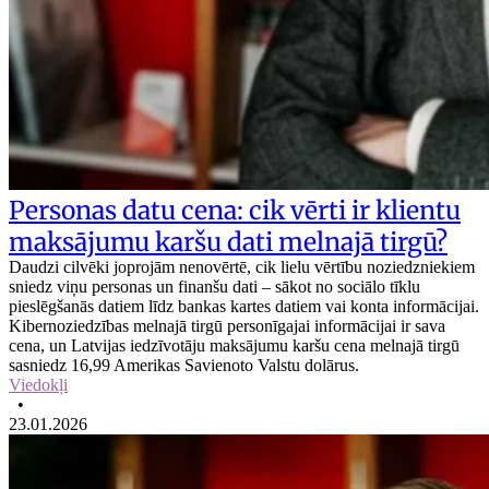
Personas datu cena: cik vērti ir klientu
maksājumu karšu dati melnajā tirgū?
Daudzi cilvēki joprojām nenovērtē, cik lielu vērtību noziedzniekiem
sniedz viņu personas un finanšu dati – sākot no sociālo tīklu
pieslēgšanās datiem līdz bankas kartes datiem vai konta informācijai.
Kibernoziedzības melnajā tirgū personīgajai informācijai ir sava
cena, un Latvijas iedzīvotāju maksājumu karšu cena melnajā tirgū
sasniedz 16,99 Amerikas Savienoto Valstu dolārus.
Viedokļi
•
23.01.2026