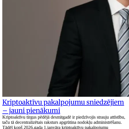
Kriptoaktīvu pakalpojumu sniedzējiem
– jauni pienākumi
Kriptoaktīvu tirgus pēdējā desmitgadē ir piedzīvojis strauju attīstību,
taču tā decentralizētais raksturs apgrūtina nodokļu administrēšanu.
Tādēļ kopš 2026.gada 1.janvāra kriptoaktīvu pakalpojumu