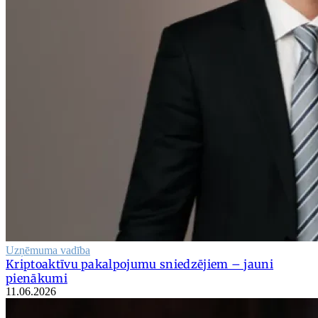
Uzņēmuma vadība
Kriptoaktīvu pakalpojumu sniedzējiem – jauni
pienākumi
11.06.2026