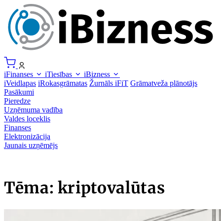
iFinanses
iTiesības
iBizness
iVeidlapas
iRokasgrāmatas
Žurnāls iFiT
Grāmatveža plānotājs
Pasākumi
Pieredze
Uzņēmuma vadība
Valdes loceklis
Finanses
Elektronizācija
Jaunais uzņēmējs
Tēma: kriptovalūtas