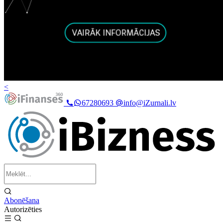
<
67280693
info@iZurnali.lv
Abonēšana
Autorizēties