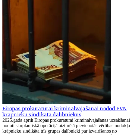
Eiropas prokuratūrai kriminālvajāšanai nodod PVN
krāpnieku sindikāta dalībniekus
2025.gada aprīlī Eiropas prokuratūrai kriminālvajāšanas uzsākšanai
nodoti starptautiskā operācijā aizturētā pievienotās vērtības nodokļa
krāpnieku sindikāta trīs grupas dalībnieki par izvairīšanos no