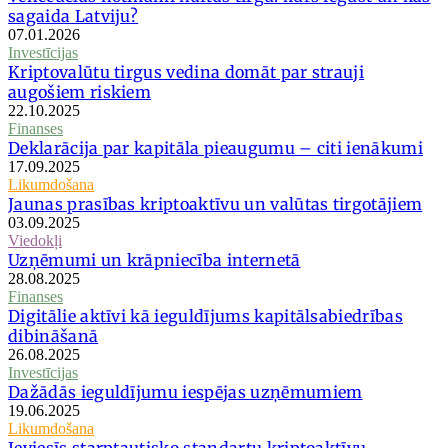
sagaida Latviju?
07.01.2026
Investīcijas
Kriptovalūtu tirgus vedina domāt par strauji
augošiem riskiem
22.10.2025
Finanses
Deklarācija par kapitāla pieaugumu – citi ienākumi
17.09.2025
Likumdošana
Jaunas prasības kriptoaktīvu un valūtas tirgotājiem
03.09.2025
Viedokļi
Uzņēmumi un krāpniecība internetā
28.08.2025
Finanses
Digitālie aktīvi kā ieguldījums kapitālsabiedrības
dibināšanā
26.08.2025
Investīcijas
Dažādās ieguldījumu iespējas uzņēmumiem
19.06.2025
Likumdošana
Ieviesīs starptautisko standartu kriptoaktīvu