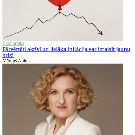
Ekonomika
Pārvērtēti aktīvi un lielāka inflācija var izraisīt jaunu
krīzi
Mārtiņš Apinis