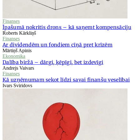
Finanses
Īpašumā nokritis drons – kā saņemt kompensāciju
Roberts Kārkliņš
Finanses
Ar dividendēm un fondiem cīņā pret krīzēm
Mārtiņš Apinis
Ekonomika
Dalība biržā – dārgi, ķēpīgi, bet izdevīgi
Andrejs Vaivars
Finanses
Kā uzņēmumam sekot līdzi savai finanšu veselībai
Ivars Sviridovs