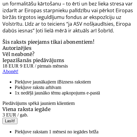
un formalitāšu kārtošanu – to ērti un bez lieka stresa var
izdarīt ar Eiropas starpnieku palīdzību vai pērkot Eiropas
biržās tirgotos ieguldījumu fondus ar ekspozīciju uz
Volstrītu. Līdz ar to teiciens “ja ASV nošķaudīsies, Eiropa
dabūs iesnas” ļoti lielā mērā ir aktuāls arī šobrīd.
Šis raksts pieejams tikai abonentiem!
Autorizējies
Vēl neabonē?
Iepazīšanās piedāvājums
18 EUR
9 EUR
/ pirmais mēnesis
Abonēt!
Piekļuve jaunākajiem iBizness rakstiem
Piekļuve rakstu arhīvam
1x nedēļā jaunāko tēmu apkopojums e-pastā
Piedāvājums spēkā jauniem klientiem
Viena raksta iegāde
3 EUR
/ gab.
Lasīt!
Piekļuve rakstam 1 mēnesi no iegādes brīža