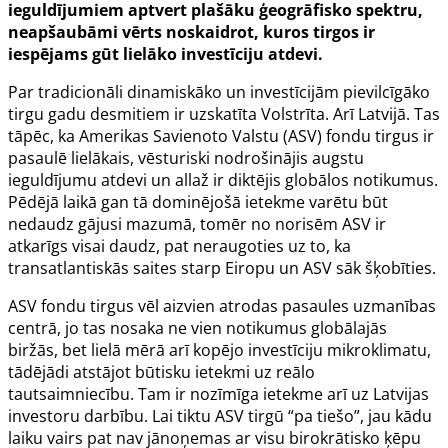
ieguldījumiem aptvert plašāku ģeogrāfisko spektru,
neapšaubāmi vērts noskaidrot, kuros tirgos ir
iespējams gūt lielāko investīciju atdevi.
Par tradicionāli dinamiskāko un investīcijām pievilcīgāko
tirgu gadu desmitiem ir uzskatīta Volstrīta. Arī Latvijā. Tas
tāpēc, ka Amerikas Savienoto Valstu (ASV) fondu tirgus ir
pasaulē lielākais, vēsturiski nodrošinājis augstu
ieguldījumu atdevi un allaž ir diktējis globālos notikumus.
Pēdējā laikā gan tā dominējošā ietekme varētu būt
nedaudz gājusi mazumā, tomēr no norisēm ASV ir
atkarīgs visai daudz, pat neraugoties uz to, ka
transatlantiskās saites starp Eiropu un ASV sāk šķobīties.
ASV fondu tirgus vēl aizvien atrodas pasaules uzmanības
centrā, jo tas nosaka ne vien notikumus globālajās
biržās, bet lielā mērā arī kopējo investīciju mikroklimatu,
tādējādi atstājot būtisku ietekmi uz reālo
tautsaimniecību. Tam ir nozīmīga ietekme arī uz Latvijas
investoru darbību. Lai tiktu ASV tirgū “pa tiešo”, jau kādu
laiku vairs pat nav jānoņemas ar visu birokrātisko ķēpu