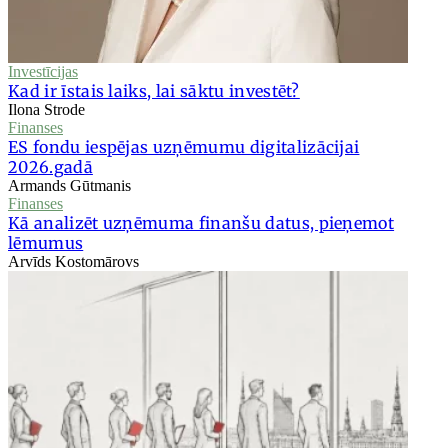
Investīcijas
Kad ir īstais laiks, lai sāktu investēt?
Ilona Strode
Finanses
ES fondu iespējas uzņēmumu digitalizācijai
2026.gadā
Armands Gūtmanis
Finanses
Kā analizēt uzņēmuma finanšu datus, pieņemot
lēmumus
Arvīds Kostomārovs