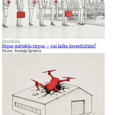
Investīcijas
Rīgas mājokļu tirgus – vai laiks investīcijām?
Dr.oec. Ksenija Ijevļeva