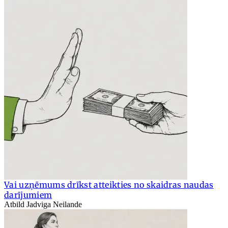
Vai uzņēmums drīkst atteikties no skaidras naudas
darījumiem
Atbild Jadviga Neilande