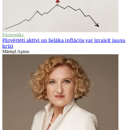
Ekonomika
Pārvērtēti aktīvi un lielāka inflācija var izraisīt jaunu
krīzi
Mārtiņš Apinis