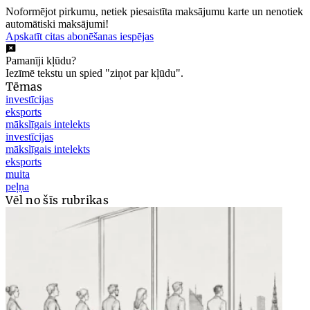
Noformējot pirkumu, netiek piesaistīta maksājumu karte un nenotiek
automātiski maksājumi!
Apskatīt citas abonēšanas iespējas
Pamanīji kļūdu?
Iezīmē tekstu un spied "ziņot par kļūdu".
Tēmas
investīcijas
eksports
mākslīgais intelekts
investīcijas
mākslīgais intelekts
eksports
muita
peļņa
Vēl no šīs rubrikas