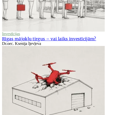
Investīcijas
Rīgas mājokļu tirgus – vai laiks investīcijām?
Dr.oec. Ksenija Ijevļeva