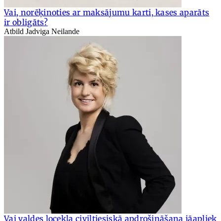
Vai, norēķinoties ar maksājumu karti, kases aparāts
ir obligāts?
Atbild Jadviga Neilande
Vai valdes locekļa civiltiesiskā apdrošināšana jāapliek