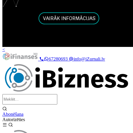
<
67280693
info@iZurnali.lv
Abonēšana
Autorizēties