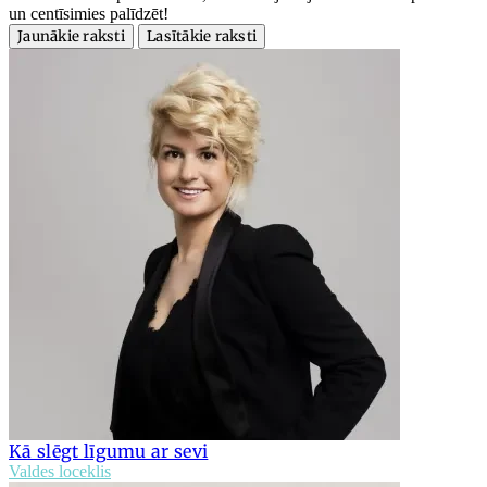
un centīsimies palīdzēt!
Jaunākie raksti
Lasītākie raksti
Kā slēgt līgumu ar sevi
Valdes loceklis