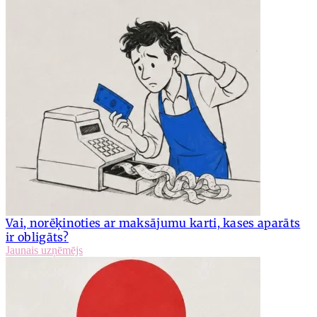
Vai, norēķinoties ar maksājumu karti, kases aparāts
ir obligāts?
Jaunais uzņēmējs