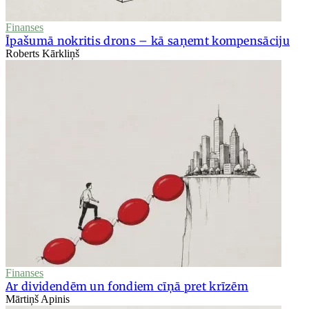
Finanses
Īpašumā nokritis drons – kā saņemt kompensāciju
Roberts Kārkliņš
Finanses
Ar dividendēm un fondiem cīņā pret krīzēm
Mārtiņš Apinis