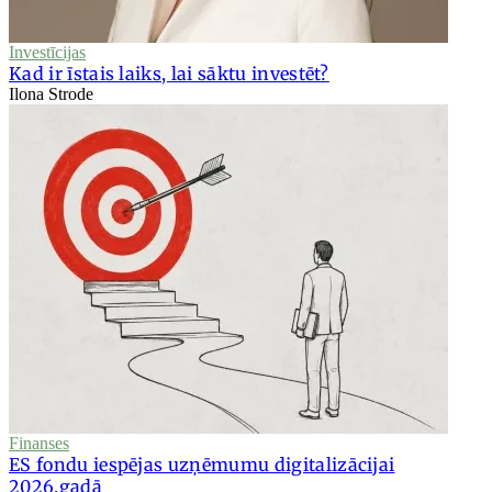
Investīcijas
Kad ir īstais laiks, lai sāktu investēt?
Ilona Strode
Finanses
ES fondu iespējas uzņēmumu digitalizācijai
2026.gadā