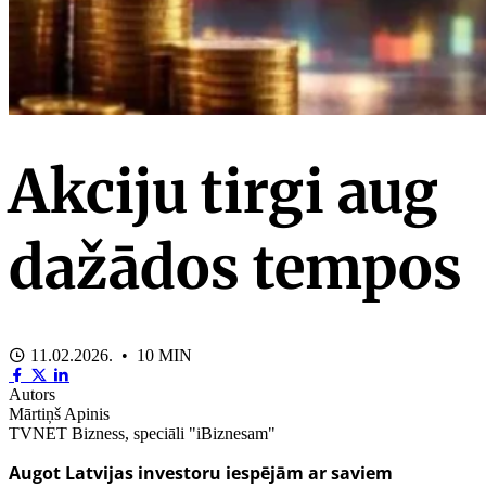
Akciju tirgi aug
dažādos tempos
11.02.2026. • 10 MIN
Autors
Mārtiņš Apinis
TVNET Bizness, speciāli "iBiznesam"
Augot Latvijas investoru iespējām ar saviem