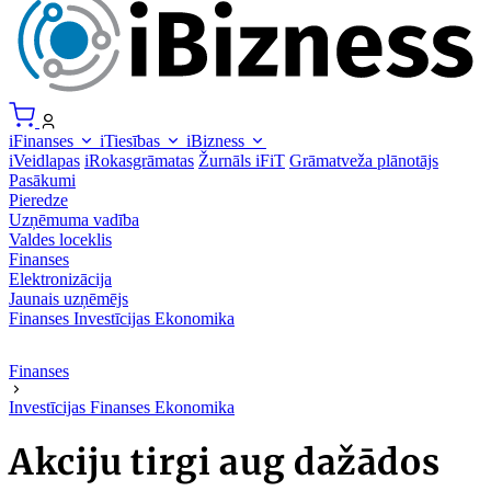
iFinanses
iTiesības
iBizness
iVeidlapas
iRokasgrāmatas
Žurnāls iFiT
Grāmatveža plānotājs
Pasākumi
Pieredze
Uzņēmuma vadība
Valdes loceklis
Finanses
Elektronizācija
Jaunais uzņēmējs
Finanses
Investīcijas
Ekonomika
Finanses
Investīcijas
Finanses
Ekonomika
Akciju tirgi aug dažādos