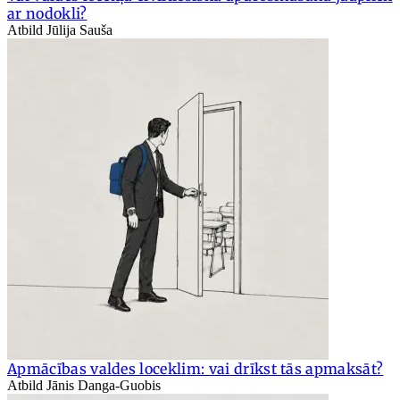
ar nodokli?
Atbild Jūlija Sauša
Apmācības valdes loceklim: vai drīkst tās apmaksāt?
Atbild Jānis Danga-Guobis