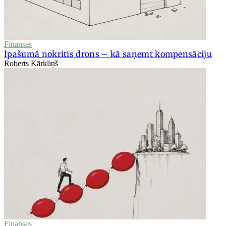
Finanses
Īpašumā nokritis drons – kā saņemt kompensāciju
Roberts Kārkliņš
Finanses