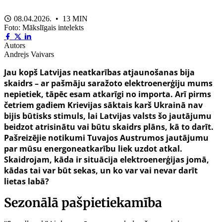
08.04.2026. • 13 MIN
Foto: Mākslīgais intelekts
Autors
Andrejs Vaivars
Jau kopš Latvijas neatkarības atjaunošanas bija
skaidrs – ar pašmāju saražoto elektroenerģiju mums
nepietiek, tāpēc esam atkarīgi no importa. Arī pirms
četriem gadiem Krievijas sāktais karš Ukrainā nav
bijis būtisks stimuls, lai Latvijas valsts šo jautājumu
beidzot atrisinātu vai būtu skaidrs plāns, kā to darīt.
Pašreizējie notikumi Tuvajos Austrumos jautājumu
par mūsu energoneatkarību liek uzdot atkal.
Skaidrojam, kāda ir situācija elektroenerģijas jomā,
kādas tai var būt sekas, un ko var vai nevar darīt
lietas labā?
Sezonālā pašpietiekamība