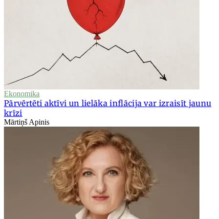
Ekonomika
Pārvērtēti aktīvi un lielāka inflācija var izraisīt jaunu
krīzi
Mārtiņš Apinis