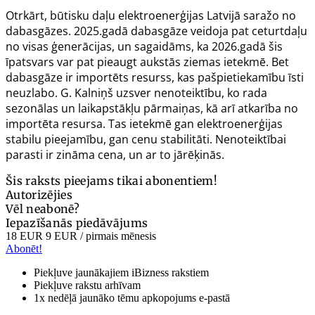
Otrkārt, būtisku daļu elektroenerģijas Latvijā saražo no
dabasgāzes. 2025.gadā dabasgāze veidoja pat ceturtdaļu
no visas ģenerācijas, un sagaidāms, ka 2026.gadā šis
īpatsvars var pat pieaugt aukstās ziemas ietekmē. Bet
dabasgāze ir importēts resurss, kas pašpietiekamību īsti
neuzlabo. G. Kalniņš uzsver nenoteiktību, ko rada
sezonālas un laikapstākļu pārmaiņas, kā arī atkarība no
importēta resursa. Tas ietekmē gan elektroenerģijas
stabilu pieejamību, gan cenu stabilitāti. Nenoteiktībai
parasti ir zināma cena, un ar to jārēķinās.
Šis raksts pieejams tikai abonentiem!
Autorizējies
Vēl neabonē?
Iepazīšanās piedāvājums
18 EUR
9 EUR
/ pirmais mēnesis
Abonēt!
Piekļuve jaunākajiem iBizness rakstiem
Piekļuve rakstu arhīvam
1x nedēļā jaunāko tēmu apkopojums e-pastā