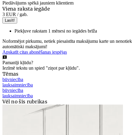
Piedāvājums spēkā jauniem klientiem
Viena raksta iegāde
3 EUR
/ gab.
Lasīt!
Piekļuve rakstam 1 mēnesi no iegādes brīža
Noformējot pirkumu, netiek piesaistīta maksājumu karte un nenotiek
automātiski maksājumi!
Apskatīt citas abonēšanas iespējas
Pamanīji kļūdu?
Iezīmē tekstu un spied "ziņot par kļūdu".
Tēmas
būvniecība
lauksaimniecība
būvniecība
lauksaimniecība
Vēl no šīs rubrikas