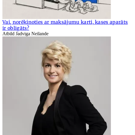
Vai, norēķinoties ar maksājumu karti, kases aparāts
ir obligāts?
Atbild Jadviga Neilande