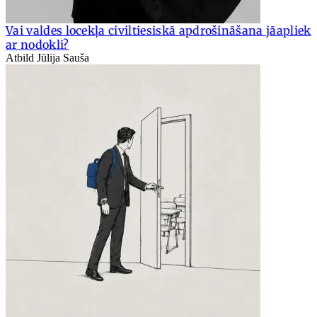
Vai valdes locekļa civiltiesiskā apdrošināšana jāapliek
ar nodokli?
Atbild Jūlija Sauša