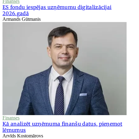
Finanses
ES fondu iespējas uzņēmumu digitalizācijai
2026.gadā
Armands Gūtmanis
Finanses
Kā analizēt uzņēmuma finanšu datus, pieņemot
lēmumus
Arvīds Kostomārovs