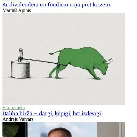
Ar dividendēm un fondiem cīņā pret krīzēm
Mārtiņš Apinis
Ekonomika
Dalība biržā – dārgi, ķēpīgi, bet izdevīgi
Andrejs Vaivars