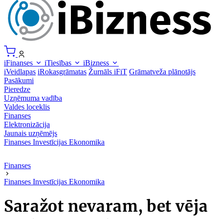
iFinanses
iTiesības
iBizness
iVeidlapas
iRokasgrāmatas
Žurnāls iFiT
Grāmatveža plānotājs
Pasākumi
Pieredze
Uzņēmuma vadība
Valdes loceklis
Finanses
Elektronizācija
Jaunais uzņēmējs
Finanses
Investīcijas
Ekonomika
Finanses
Finanses
Investīcijas
Ekonomika
Saražot nevaram, bet vēja