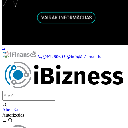
<
67280693
info@iZurnali.lv
Abonēšana
Autorizēties