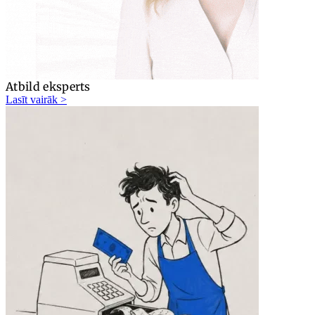
Atbild eksperts
Lasīt vairāk >