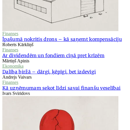
Finanses
Īpašumā nokritis drons – kā saņemt kompensāciju
Roberts Kārkliņš
Finanses
Ar dividendēm un fondiem cīņā pret krīzēm
Mārtiņš Apinis
Ekonomika
Dalība biržā – dārgi, ķēpīgi, bet izdevīgi
Andrejs Vaivars
Finanses
Kā uzņēmumam sekot līdzi savai finanšu veselībai
Ivars Sviridovs