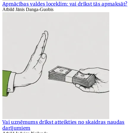
Apmācības valdes loceklim: vai drīkst tās apmaksāt?
Atbild Jānis Danga-Guobis
Vai uzņēmums drīkst atteikties no skaidras naudas
darījumiem