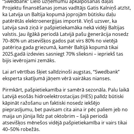
“Swedbank” Lielo uzņēmumu apkalpošanas daļas
Projektu finansēšanas jomas vadītājs Gatis Kalniņš atzīst,
ka Latvija un Baltija kopumā joprojām būtisku daļu
patērētās elektroenerģijas importē. Viņš uzsver, ka
Latvija savā ziņā ir pašpietiekamāka nekā vidēji Baltijas
valstis. Jau ilgākā periodā Latvijā pašu ģenerācija nosedz
70–80% un atsevišķos gados pat virs 80% no vietējā
patēriņa gada griezumā, kamēr Baltijā kopumā tikai
2025.gadā izdevies sasniegt 70% slieksni – iepriekš tas
bijis ievērojami zemāks.
Lai arī vērtības šķiet salīdzinoši augstas, “Swedbank”
eksperta skatījumā jāņem vērā vairākas nianses.
Pirmkārt, pašpietiekamība ir samērā sezonāla. Palu laikā
Latvijā esošās hidroelektrostacijas (HES) palīdz būtiski
kāpināt ražošanu un faktiski nosedz iekšējo
pieprasījumu, bet pavisam cita aina ir pēc paliem jeb no
maija un jūnija līdz pat oktobrim – šajā periodā
atsevišķos mēnešos vidējā pašpietiekamība ir vairs tikai
40–50% robežās.