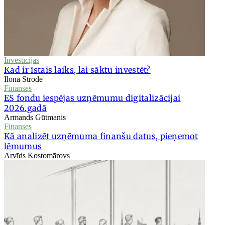
Investīcijas
Kad ir īstais laiks, lai sāktu investēt?
Ilona Strode
Finanses
ES fondu iespējas uzņēmumu digitalizācijai
2026.gadā
Armands Gūtmanis
Finanses
Kā analizēt uzņēmuma finanšu datus, pieņemot
lēmumus
Arvīds Kostomārovs