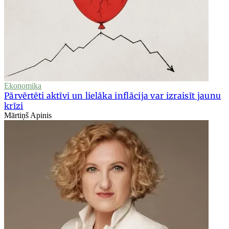
Ekonomika
Pārvērtēti aktīvi un lielāka inflācija var izraisīt jaunu
krīzi
Mārtiņš Apinis