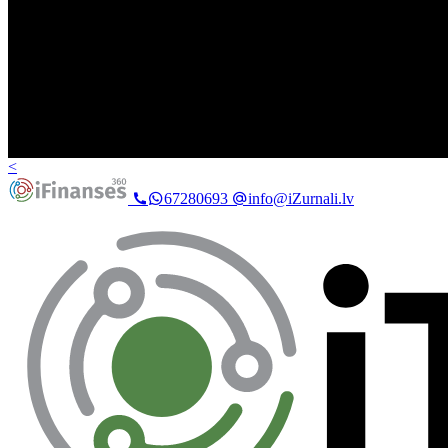
<
67280693
info@iZurnali.lv