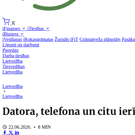
iFinanses
iTiesības
iBizness
iVeidlapas
iRokasgrāmatas
Žurnāls iFiT
Grāmatveža plānotājs
Pasāk
Līgumi un darījumi
Pieredze
Darba tiesības
Lietvedība
Tiesvedības
Lietvedība
Lietvedība
Lietvedība
Datora, telefona un citu i
22.06.2026. • 8 MIN