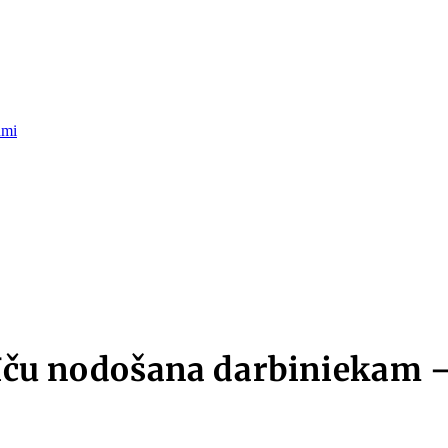
umi
erīču nodošana darbiniekam