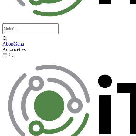
Abonēšana
Autorizēties