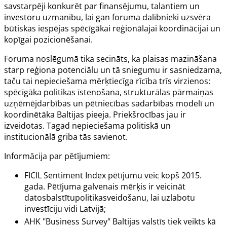
savstarpēji konkurēt par finansējumu, talantiem un
investoru uzmanību, lai gan foruma dalībnieki uzsvēra
būtiskas iespējas spēcīgākai reģionālajai koordinācijai un
kopīgai pozicionēšanai.
Foruma noslēgumā tika secināts, ka plaisas mazināšana
starp reģiona potenciālu un tā sniegumu ir sasniedzama,
taču tai nepieciešama mērķtiecīga rīcība trīs virzienos:
spēcīgāka politikas īstenošana, strukturālas pārmaiņas
uzņēmējdarbības un pētniecības sadarbības modelī un
koordinētāka Baltijas pieeja. Priekšrocības jau ir
izveidotas. Tagad nepieciešama politiskā un
institucionālā griba tās savienot.
Informācija par pētījumiem:
FICIL Sentiment Index pētījumu veic kopš 2015.
gada. Pētījuma galvenais mērķis ir veicināt
datosbalstītupolitikasveidošanu, lai uzlabotu
investīciju vidi Latvijā;
AHK "Business Survey" Baltijas valstīs tiek veikts kā