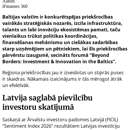
Autors
iFinanses 360
Baltijas valstīm ir konkurētspējas priekšrocības
vairākās stratēģiskās nozarēs, izcila infrastruktūra,
talants un labi inovāciju ekosistēmas pamati, taču
vienlaikus trūkst politikas koordinācijas,
finansēšanas mehānismu un ciešākas sadarbības
starp uzņēmējiem un pētniekiem, lai šīs priekšrocības
pārvērstu izaugsmē, secināts forumā “Beyond
Borders: Investment & Innovation in the Baltics”.
Reģiona priekšrocības jau ir izveidotas un stiprās puses
ir skaidras. Nākamais izaicinājums ir tās mērogot ātrāk
un efektīvāk.
Latvija saglabā pievilcību
investoru skatījumā
Saskaņā ar Ārvalstu investoru padomes Latvijā (FICIL)
“Sentiment Index 2026” rezultātiem Latvijas investīciju