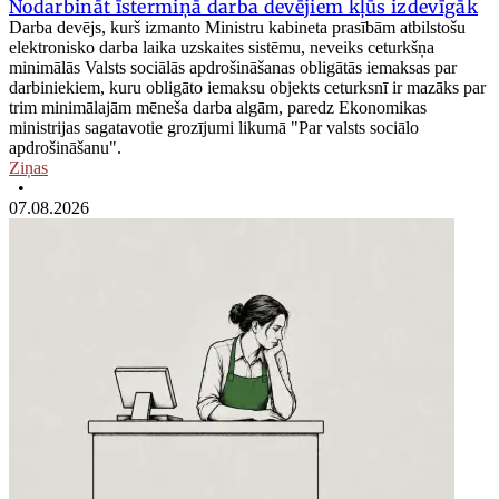
Nodarbināt īstermiņā darba devējiem kļūs izdevīgāk
Darba devējs, kurš izmanto Ministru kabineta prasībām atbilstošu
elektronisko darba laika uzskaites sistēmu, neveiks ceturkšņa
minimālās Valsts sociālās apdrošināšanas obligātās iemaksas par
darbiniekiem, kuru obligāto iemaksu objekts ceturksnī ir mazāks par
trim minimālajām mēneša darba algām, paredz Ekonomikas
ministrijas sagatavotie grozījumi likumā "Par valsts sociālo
apdrošināšanu".
Ziņas
•
07.08.2026