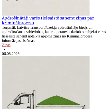
Apdrošinātāji varēs tiešsaistē saņemt ziņas par
kriminālprocesu
Turpmāk Latvijas Transportlīdzekļu apdrošinātāju birojs un
apdrošināšanas sabiedrības, kā arī operatīvās darbības subjekti varēs
tiešsaistē saņemt noteikta apjoma ziņas no Kriminālprocesa
informācijas sistēmas.
Ziņas
•
06.08.2026