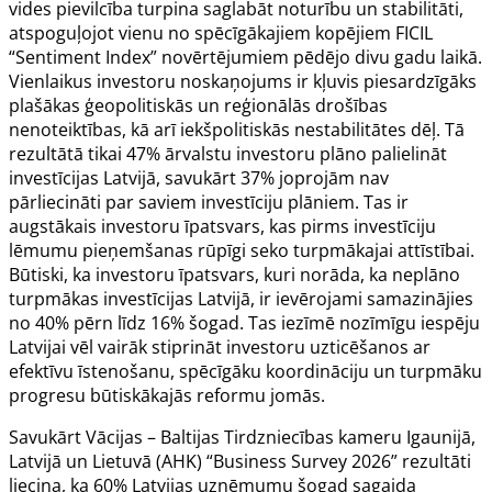
vides pievilcība turpina saglabāt noturību un stabilitāti,
atspoguļojot vienu no spēcīgākajiem kopējiem FICIL
“Sentiment Index” novērtējumiem pēdējo divu gadu laikā.
Vienlaikus investoru noskaņojums ir kļuvis piesardzīgāks
plašākas ģeopolitiskās un reģionālās drošības
nenoteiktības, kā arī iekšpolitiskās nestabilitātes dēļ. Tā
rezultātā tikai 47% ārvalstu investoru plāno palielināt
investīcijas Latvijā, savukārt 37% joprojām nav
pārliecināti par saviem investīciju plāniem. Tas ir
augstākais investoru īpatsvars, kas pirms investīciju
lēmumu pieņemšanas rūpīgi seko turpmākajai attīstībai.
Būtiski, ka investoru īpatsvars, kuri norāda, ka neplāno
turpmākas investīcijas Latvijā, ir ievērojami samazinājies
no 40% pērn līdz 16% šogad. Tas iezīmē nozīmīgu iespēju
Latvijai vēl vairāk stiprināt investoru uzticēšanos ar
efektīvu īstenošanu, spēcīgāku koordināciju un turpmāku
progresu būtiskākajās reformu jomās.
Savukārt Vācijas – Baltijas Tirdzniecības kameru Igaunijā,
Latvijā un Lietuvā (AHK) “Business Survey 2026” rezultāti
liecina, ka 60% Latvijas uzņēmumu šogad sagaida