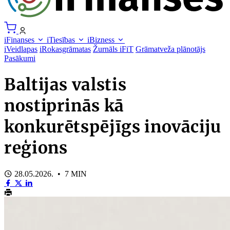
iFinanses
iTiesības
iBizness
iVeidlapas
iRokasgrāmatas
Žurnāls iFiT
Grāmatveža plānotājs
Pasākumi
Baltijas valstis
nostiprinās kā
konkurētspējīgs inovāciju
reģions
28.05.2026. • 7 MIN