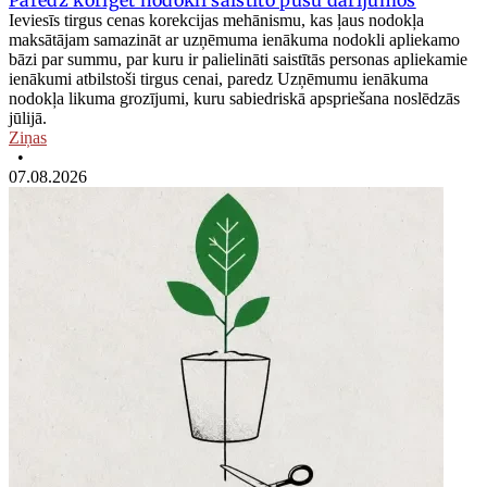
Paredz koriģēt nodokli saistīto pušu darījumos
Ieviesīs tirgus cenas korekcijas mehānismu, kas ļaus nodokļa
maksātājam samazināt ar uzņēmuma ienākuma nodokli apliekamo
bāzi par summu, par kuru ir palielināti saistītās personas apliekamie
ienākumi atbilstoši tirgus cenai, paredz Uzņēmumu ienākuma
nodokļa likuma grozījumi, kuru sabiedriskā apspriešana noslēdzās
jūlijā.
Ziņas
•
07.08.2026