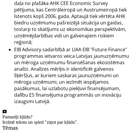
daļa no plašāka AHK CEE Economic Survey
pētījuma, kas Centrāleiropā un Austrumeiropā tiek
īstenots kopš 2006. gada. Aptaujā tiek vērtēta AHK
biedru uzņēmumu pašreizējā situācija un gaidas,
tostarp to skatījums uz ekonomikas perspektīvām,
uzņēmējdarbības vidi un galvenajiem riskiem
reģionā;
EIB Advisory sadarbībā ar LIAA EIB "Future Finance"
programmas ietvaros veica Latvijas jaunuzņēmumu
un mēroga uzņēmumu finansēšanas ekosistēmas
analīzi. Analīzes mērķis ir identificēt galvenos
šķēršļus, ar kuriem saskaras jaunuzņēmumi un
mēroga uzņēmumi, un iezīmēt iespējamos
pasākumus, lai uzlabotu piekļuvi finansējumam,
dalību ES finansējuma programmās un inovāciju
izaugsmi Latvijā.
Pamanīji kļūdu?
Iezīmē tekstu un spied "ziņot par kļūdu".
Tēmas