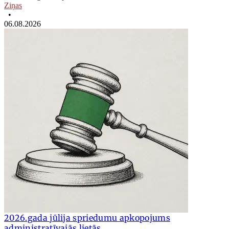
Ziņas
•
06.08.2026
2026.gada jūlija spriedumu apkopojums
administratīvajās lietās