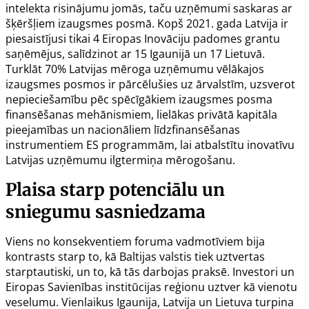
intelekta risinājumu jomās, taču uzņēmumi saskaras ar
šķēršļiem izaugsmes posmā. Kopš 2021. gada Latvija ir
piesaistījusi tikai 4 Eiropas Inovāciju padomes grantu
saņēmējus, salīdzinot ar 15 Igaunijā un 17 Lietuvā.
Turklāt 70% Latvijas mēroga uzņēmumu vēlākajos
izaugsmes posmos ir pārcēlušies uz ārvalstīm, uzsverot
nepieciešamību pēc spēcīgākiem izaugsmes posma
finansēšanas mehānismiem, lielākas privātā kapitāla
pieejamības un nacionāliem līdzfinansēšanas
instrumentiem ES programmām, lai atbalstītu inovatīvu
Latvijas uzņēmumu ilgtermiņa mērogošanu.
Plaisa starp potenciālu un
sniegumu sasniedzama
Viens no konsekventiem foruma vadmotīviem bija
kontrasts starp to, kā Baltijas valstis tiek uztvertas
starptautiski, un to, kā tās darbojas praksē. Investori un
Eiropas Savienības institūcijas reģionu uztver kā vienotu
veselumu. Vienlaikus Igaunija, Latvija un Lietuva turpina