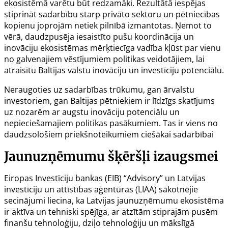
ekosistēmā varētu būt redzamāki. Rezultātā iespējas
stiprināt sadarbību starp privāto sektoru un pētniecības
kopienu joprojām netiek pilnībā izmantotas. Ņemot to
vērā, daudzpusēja iesaistīto pušu koordinācija un
inovāciju ekosistēmas mērķtiecīga vadība kļūst par vienu
no galvenajiem vēstījumiem politikas veidotājiem, lai
atraisītu Baltijas valstu inovāciju un investīciju potenciālu.
Neraugoties uz sadarbības trūkumu, gan ārvalstu
investoriem, gan Baltijas pētniekiem ir līdzīgs skatījums
uz nozarēm ar augstu inovāciju potenciālu un
nepieciešamajiem politikas pasākumiem. Tas ir viens no
daudzsološiem priekšnoteikumiem ciešākai sadarbībai
Jaunuzņēmumu šķēršļi izaugsmei
Eiropas Investīciju bankas (EIB) “Advisory” un Latvijas
investīciju un attīstības aģentūras (LIAA) sākotnējie
secinājumi liecina, ka Latvijas jaunuzņēmumu ekosistēma
ir aktīva un tehniski spējīga, ar atzītām stiprajām pusēm
finanšu tehnoloģiju, dziļo tehnoloģiju un mākslīgā