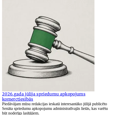
2026.gada jūlija spriedumu apkopojums
komerctiesībās
Piedāvājam mūsu redakcijas ieskatā interesantāko jūlijā publicēto
Senāta spriedumu apkopojumu administratīvajās lietās, kas varētu
būt noderīgs lasītājiem.