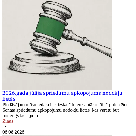
2026.gada jūlija spriedumu apkopojums nodokļu
lietās
Piedāvājam mūsu redakcijas ieskatā interesantāko jūlijā publicēto
Senāta spriedumu apkopojumu nodokļu lietās, kas varētu būt
noderīgs lasītājiem.
Ziņas
•
06.08.2026