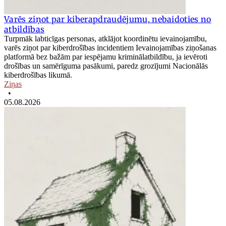
Varēs ziņot par kiberapdraudējumu, nebaidoties no
atbildības
Turpmāk labticīgas personas, atklājot koordinētu ievainojamību,
varēs ziņot par kiberdrošības incidentiem Ievainojamības ziņošanas
platformā bez bažām par iespējamu kriminālatbildību, ja ievēroti
drošības un samērīguma pasākumi, paredz grozījumi Nacionālās
kiberdrošības likumā.
Ziņas
•
05.08.2026