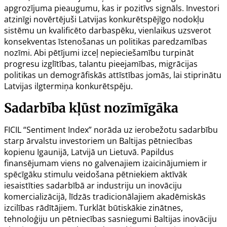
apgrozījuma pieaugumu, kas ir pozitīvs signāls. Investori
atzinīgi novērtējuši Latvijas konkurētspējīgo nodokļu
sistēmu un kvalificēto darbaspēku, vienlaikus uzsverot
konsekventas īstenošanas un politikas paredzamības
nozīmi. Abi pētījumi izceļ nepieciešamību turpināt
progresu izglītības, talantu pieejamības, migrācijas
politikas un demogrāfiskās attīstības jomās, lai stiprinātu
Latvijas ilgtermiņa konkurētspēju.
Sadarbība kļūst nozīmīgāka
FICIL “Sentiment Index” norāda uz ierobežotu sadarbību
starp ārvalstu investoriem un Baltijas pētniecības
kopienu Igaunijā, Latvijā un Lietuvā. Papildus
finansējumam viens no galvenajiem izaicinājumiem ir
spēcīgāku stimulu veidošana pētniekiem aktīvāk
iesaistīties sadarbībā ar industriju un inovāciju
komercializācijā, līdzās tradicionālajiem akadēmiskās
izcilības rādītājiem. Turklāt būtiskākie zinātnes,
tehnoloģiju un pētniecības sasniegumi Baltijas inovāciju