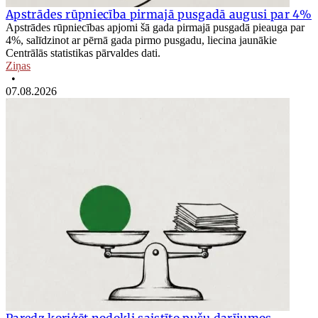
Apstrādes rūpniecība pirmajā pusgadā augusi par 4%
Apstrādes rūpniecības apjomi šā gada pirmajā pusgadā pieauga par
4%, salīdzinot ar pērnā gada pirmo pusgadu, liecina jaunākie
Centrālās statistikas pārvaldes dati.
Ziņas
•
07.08.2026