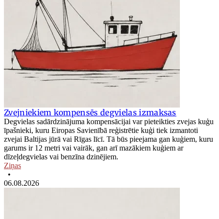
Zvejniekiem kompensēs degvielas izmaksas
Degvielas sadārdzinājuma kompensācijai var pieteikties zvejas kuģu
īpašnieki, kuru Eiropas Savienībā reģistrētie kuģi tiek izmantoti
zvejai Baltijas jūrā vai Rīgas līcī. Tā būs pieejama gan kuģiem, kuru
garums ir 12 metri vai vairāk, gan arī mazākiem kuģiem ar
dīzeļdegvielas vai benzīna dzinējiem.
Ziņas
•
06.08.2026