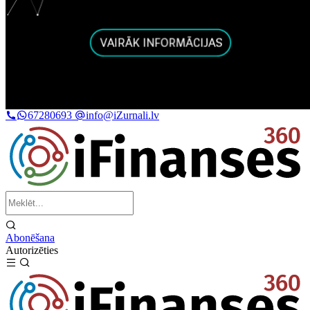
67280693
info@iZurnali.lv
Abonēšana
Autorizēties