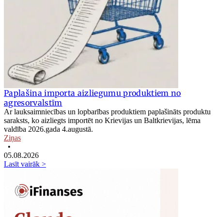
Paplašina importa aizliegumu produktiem no
agresorvalstīm
Ar lauksaimniecības un lopbarības produktiem paplašināts produktu
saraksts, ko aizliegts importēt no Krievijas un Baltkrievijas, lēma
valdība 2026.gada 4.augustā.
Ziņas
•
05.08.2026
Lasīt vairāk >