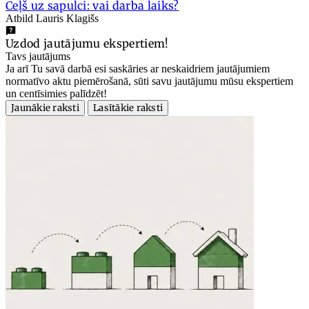
Ceļš uz sapulci: vai darba laiks?
Atbild Lauris Klagišs
Uzdod jautājumu ekspertiem!
Tavs jautājums
Ja arī Tu savā darbā esi saskāries ar neskaidriem jautājumiem
normatīvo aktu piemērošanā, sūti savu jautājumu mūsu ekspertiem
un centīsimies palīdzēt!
Jaunākie raksti
Lasītākie raksti