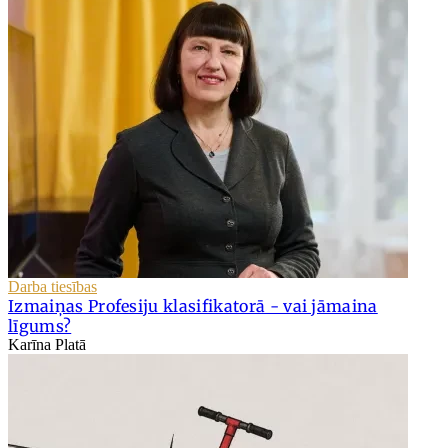
Darba tiesības
Izmaiņas Profesiju klasifikatorā - vai jāmaina
līgums?
Karīna Platā