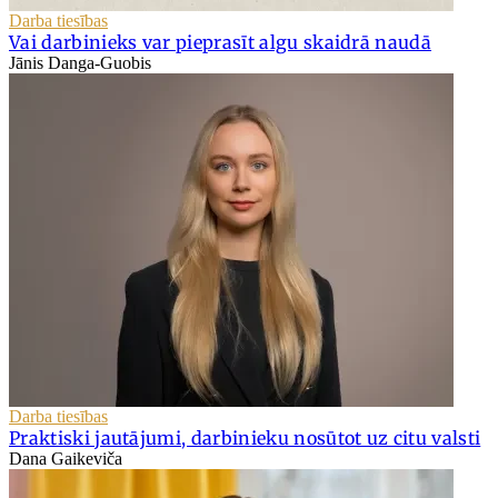
Darba tiesības
Vai darbinieks var pieprasīt algu skaidrā naudā
Jānis Danga-Guobis
Darba tiesības
Praktiski jautājumi, darbinieku nosūtot uz citu valsti
Dana Gaikeviča