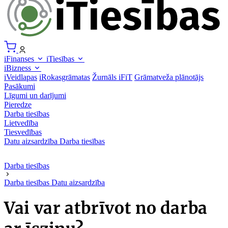
iFinanses
iTiesības
iBizness
iVeidlapas
iRokasgrāmatas
Žurnāls iFiT
Grāmatveža plānotājs
Pasākumi
Līgumi un darījumi
Pieredze
Darba tiesības
Lietvedība
Tiesvedības
Datu aizsardzība
Darba tiesības
Darba tiesības
Darba tiesības
Datu aizsardzība
Vai var atbrīvot no darba