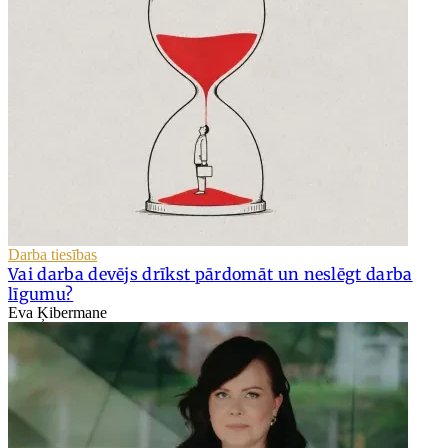
Darba tiesības
Vai darba devējs drīkst pārdomāt un neslēgt darba
līgumu?
Eva Ķibermane