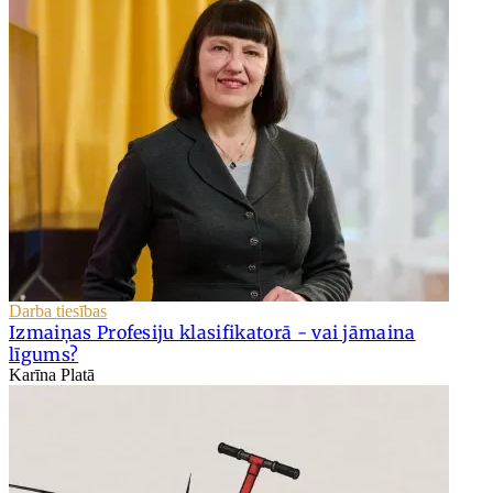
Darba tiesības
Izmaiņas Profesiju klasifikatorā - vai jāmaina
līgums?
Karīna Platā