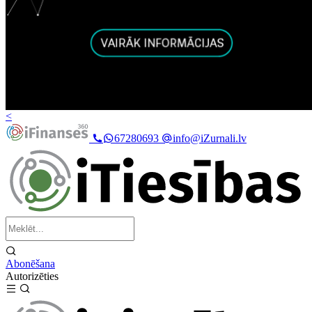
<
67280693
info@iZurnali.lv
Abonēšana
Autorizēties