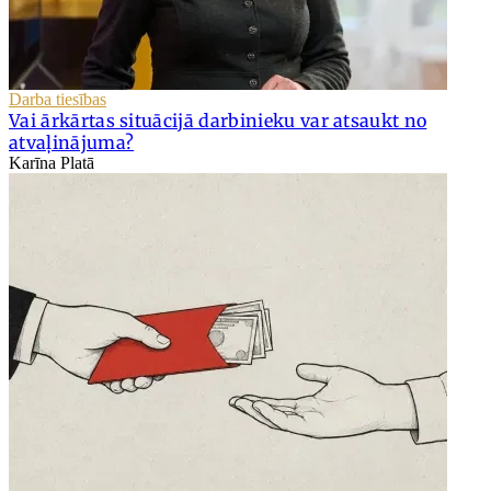
Darba tiesības
Vai ārkārtas situācijā darbinieku var atsaukt no
atvaļinājuma?
Karīna Platā