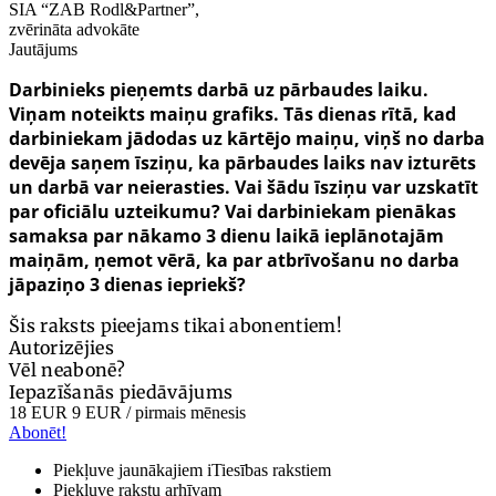
SIA “ZAB Rodl&Partner”,
zvērināta advokāte
Jautājums
Darbinieks pieņemts darbā uz pārbaudes laiku.
Viņam noteikts maiņu grafiks. Tās dienas rītā, kad
darbiniekam jādodas uz kārtējo maiņu, viņš no darba
devēja saņem īsziņu, ka pārbaudes laiks nav izturēts
un darbā var neierasties. Vai šādu īsziņu var uzskatīt
par oficiālu uzteikumu? Vai darbiniekam pienākas
samaksa par nākamo 3 dienu laikā ieplānotajām
maiņām, ņemot vērā, ka par atbrīvošanu no darba
jāpaziņo 3 dienas iepriekš?
Šis raksts pieejams tikai abonentiem!
Autorizējies
Vēl neabonē?
Iepazīšanās piedāvājums
18 EUR
9 EUR
/ pirmais mēnesis
Abonēt!
Piekļuve jaunākajiem iTiesības rakstiem
Piekļuve rakstu arhīvam