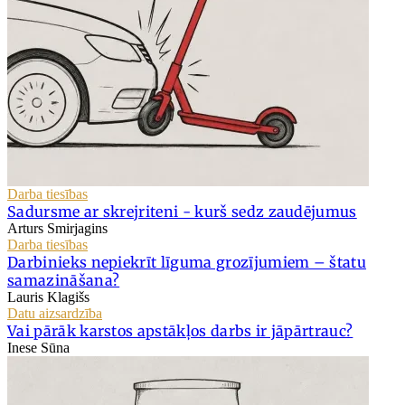
Darba tiesības
Sadursme ar skrejriteni - kurš sedz zaudējumus
Arturs Smirjagins
Darba tiesības
Darbinieks nepiekrīt līguma grozījumiem – štatu
samazināšana?
Lauris Klagišs
Datu aizsardzība
Vai pārāk karstos apstākļos darbs ir jāpārtrauc?
Inese Sūna