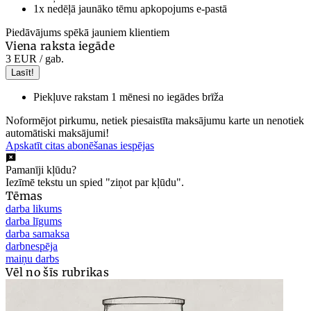
1x nedēļā jaunāko tēmu apkopojums e-pastā
Piedāvājums spēkā jauniem klientiem
Viena raksta iegāde
3 EUR
/ gab.
Lasīt!
Piekļuve rakstam 1 mēnesi no iegādes brīža
Noformējot pirkumu, netiek piesaistīta maksājumu karte un nenotiek
automātiski maksājumi!
Apskatīt citas abonēšanas iespējas
Pamanīji kļūdu?
Iezīmē tekstu un spied "ziņot par kļūdu".
Tēmas
darba likums
darba līgums
darba samaksa
darbnespēja
maiņu darbs
Vēl no šīs rubrikas