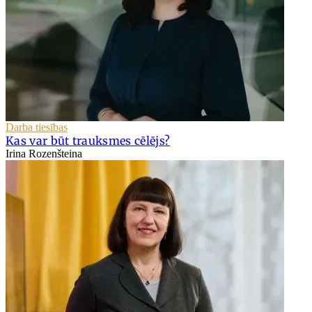
Darba tiesības
Kas var būt trauksmes cēlējs?
Irina Rozenšteina