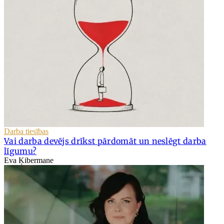
Darba tiesības
Vai darba devējs drīkst pārdomāt un neslēgt darba
līgumu?
Eva Ķibermane