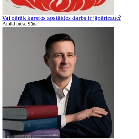
Vai pārāk karstos apstākļos darbs ir jāpārtrauc?
Atbild Inese Sūna