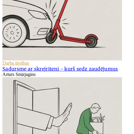
Darba tiesības
Sadursme ar skrejriteni - kurš sedz zaudējumus
Arturs Smirjagins