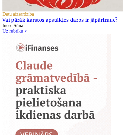
Datu aizsardzība
Vai pārāk karstos apstākļos darbs ir jāpārtrauc?
Inese Sūna
Uz rubriku >