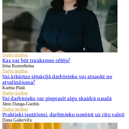
Darba tiesības
Kas var būt trauksmes cēlējs?
Irina Rozenšteina
Darba tiesības
Vai ārkārtas situācijā darbinieku var atsaukt no
atvaļinājuma?
Karīna Platā
Darba tiesības
Vai darbinieks var pieprasīt algu skaidrā naudā
Jānis Danga-Guobis
Darba tiesības
Praktiski jautājumi, darbinieku nosūtot uz citu valsti
Dana Gaikeviča