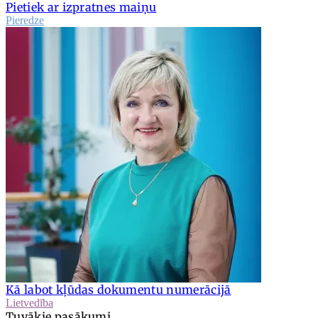
Pietiek ar izpratnes maiņu
Pieredze
Kā labot kļūdas dokumentu numerācijā
Lietvedība
Tuvākie pasākumi