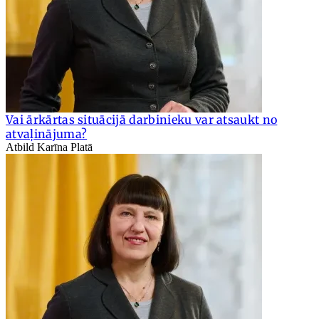
Vai ārkārtas situācijā darbinieku var atsaukt no
atvaļinājuma?
Atbild Karīna Platā