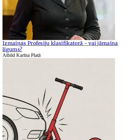
Izmaiņas Profesiju klasifikatorā - vai jāmaina
līgums?
Atbild Karīna Platā