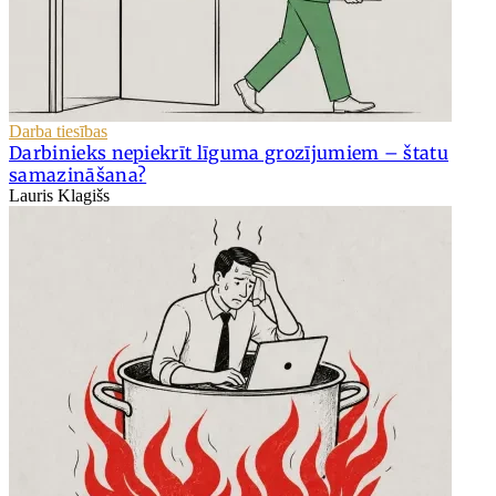
Darba tiesības
Darbinieks nepiekrīt līguma grozījumiem – štatu
samazināšana?
Lauris Klagišs