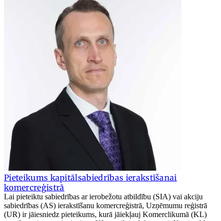
Pieteikums kapitālsabiedrības ierakstīšanai
komercreģistrā
Lai pieteiktu sabiedrības ar ierobežotu atbildību (SIA) vai akciju
sabiedrības (AS) ierakstīšanu komercreģistrā, Uzņēmumu reģistrā
(UR) ir jāiesniedz pieteikums, kurā jāiekļauj Komerclikumā (KL)