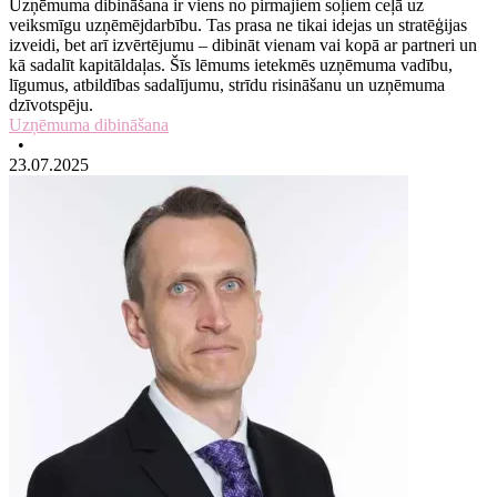
Uzņēmuma dibināšana ir viens no pirmajiem soļiem ceļā uz
veiksmīgu uzņēmējdarbību. Tas prasa ne tikai idejas un stratēģijas
izveidi, bet arī izvērtējumu – dibināt vienam vai kopā ar partneri un
kā sadalīt kapitāldaļas. Šīs lēmums ietekmēs uzņēmuma vadību,
līgumus, atbildības sadalījumu, strīdu risināšanu un uzņēmuma
dzīvotspēju.
Uzņēmuma dibināšana
•
23.07.2025