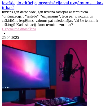
Iestāde, institūcija, organizācija vai uzņēmums – kas
ir kas?
Ikviens gan darba vidē, gan ikdienā sastopas ar terminiem
“organizācija”, “iestāde”, “uzņēmums”, taču par to nozīmi un
atšķirībām, iespējams, vairums pat neiedomājas. Vai šie termini ir
atšķirīgi? Kādā situācijā kuru terminu izmantot?
Uzņēmuma dibināšana
•
25.04.2025