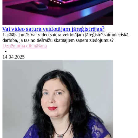
Vai video satura veidotājam jāreģistrējas?
Lasītājs jautā: Vai video satura veidotājam jāreģistrē saimnieciskā
darbība, ja tas no tiešraižu skatītājiem saņem ziedojumus?
Uzņēmuma dibināšana
•
14.04.2025