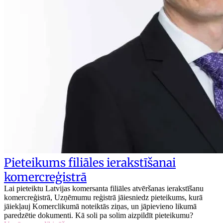
Pieteikums filiāles ierakstīšanai
komercreģistrā
Lai pieteiktu Latvijas komersanta filiāles atvēršanas ierakstīšanu
komercreģistrā, Uzņēmumu reģistrā jāiesniedz pieteikums, kurā
jāiekļauj Komerclikumā noteiktās ziņas, un jāpievieno likumā
paredzētie dokumenti. Kā soli pa solim aizpildīt pieteikumu?