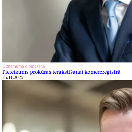
Uzņēmuma dibināšana
Pieteikums prokūras ierakstīšanai komercreģistrā
25.11.2025