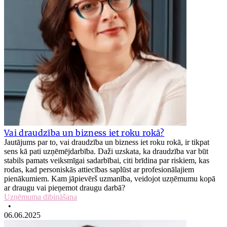
Vai draudzība un bizness iet roku rokā?
Jautājums par to, vai draudzība un bizness iet roku rokā, ir tikpat
sens kā pati uzņēmējdarbība. Daži uzskata, ka draudzība var būt
stabils pamats veiksmīgai sadarbībai, citi brīdina par riskiem, kas
rodas, kad personiskās attiecības saplūst ar profesionālajiem
pienākumiem. Kam jāpievērš uzmanība, veidojot uzņēmumu kopā
ar draugu vai pieņemot draugu darbā?
Uzņēmuma dibināšana
•
06.06.2025