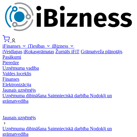
iFinanses
iTiesības
iBizness
iVeidlapas
iRokasgrāmatas
Žurnāls iFiT
Grāmatveža plānotājs
Pasākumi
Pieredze
Uzņēmuma vadība
Valdes loceklis
Finanses
Elektronizācija
Jaunais uzņēmējs
Uzņēmuma dibināšana
Saimnieciskā darbība
Nodokļi un
grāmatvedība
Jaunais uzņēmējs
Uzņēmuma dibināšana
Saimnieciskā darbība
Nodokļi un
grāmatvedība