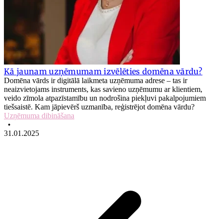
Kā jaunam uzņēmumam izvēlēties domēna vārdu?
Domēna vārds ir digitālā laikmeta uzņēmuma adrese – tas ir
neaizvietojams instruments, kas savieno uzņēmumu ar klientiem,
veido zīmola atpazīstamību un nodrošina piekļuvi pakalpojumiem
tiešsaistē. Kam jāpievērš uzmanība, reģistrējot domēna vārdu?
Uzņēmuma dibināšana
•
31.01.2025