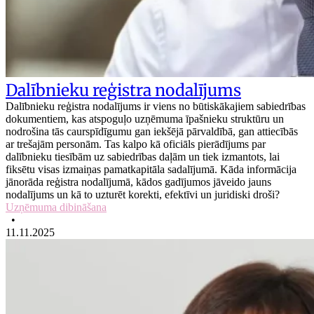
Dalībnieku reģistra nodalījums
Dalībnieku reģistra nodalījums ir viens no būtiskākajiem sabiedrības
dokumentiem, kas atspoguļo uzņēmuma īpašnieku struktūru un
nodrošina tās caurspīdīgumu gan iekšējā pārvaldībā, gan attiecībās
ar trešajām personām. Tas kalpo kā oficiāls pierādījums par
dalībnieku tiesībām uz sabiedrības daļām un tiek izmantots, lai
fiksētu visas izmaiņas pamatkapitāla sadalījumā. Kāda informācija
jānorāda reģistra nodalījumā, kādos gadījumos jāveido jauns
nodalījums un kā to uzturēt korekti, efektīvi un juridiski droši?
Uzņēmuma dibināšana
•
11.11.2025