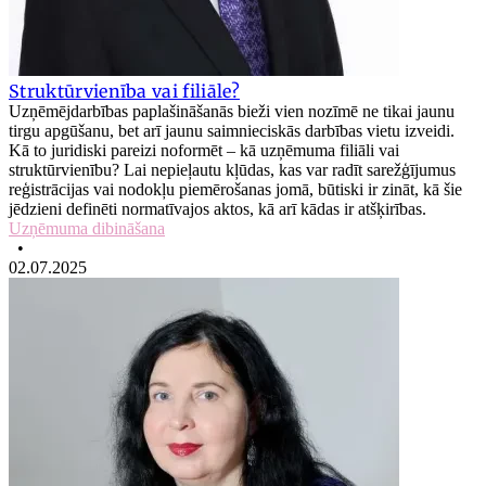
Struktūrvienība vai filiāle?
Uzņēmējdarbības paplašināšanās bieži vien nozīmē ne tikai jaunu
tirgu apgūšanu, bet arī jaunu saimnieciskās darbības vietu izveidi.
Kā to juridiski pareizi noformēt – kā uzņēmuma filiāli vai
struktūrvienību? Lai nepieļautu kļūdas, kas var radīt sarežģījumus
reģistrācijas vai nodokļu piemērošanas jomā, būtiski ir zināt, kā šie
jēdzieni definēti normatīvajos aktos, kā arī kādas ir atšķirības.
Uzņēmuma dibināšana
•
02.07.2025