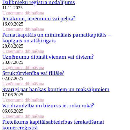
Dalībnieku reģistra nodalījums
11.11.2025
Uzņēmuma dibināšana
Ienākumi, ieņēmumi vai peļņa?
16.09.2025
Uzņēmuma dibināšana
Pamatkapitāls un minimālais pamatkapitāls –
kopīgais un atšķirīgais
28.08.2025
Uzņēmuma dibināšana
Uzņēmumu dibināt vienam vai diviem?
23.07.2025
Uzņēmuma dibināšana
Struktūrvienība vai filiāle?
02.07.2025
Uzņēmuma dibināšana
Svarīgi par bankas kontiem un maksājumiem
17.06.2025
Uzņēmuma dibināšana
Vai draudzība un bizness iet roku rokā?
06.06.2025
Uzņēmuma dibināšana
Pieteikums kapitālsabiedrības ierakstīšanai
komercreģistrā