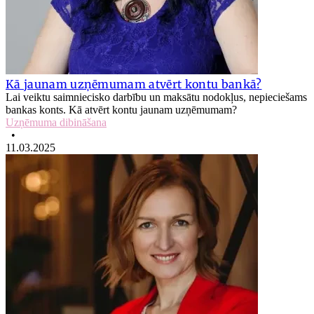
Kā jaunam uzņēmumam atvērt kontu bankā?
Lai veiktu saimniecisko darbību un maksātu nodokļus, nepieciešams
bankas konts. Kā atvērt kontu jaunam uzņēmumam?
Uzņēmuma dibināšana
•
11.03.2025