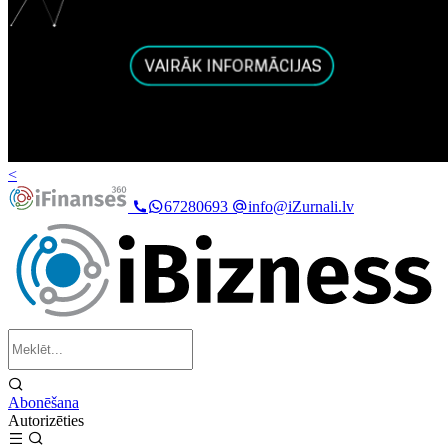
<
67280693
info@iZurnali.lv
Abonēšana
Autorizēties