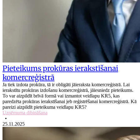
Pieteikums prokūras ierakstīšanai
komercreģistrā
Ja tiek izdota prokūra, tā ir obligāti jāieraksta komercreģistrā. Lai
ierakstītu prokūras izdošanu komercreģistrā, jāiesniedz pieteikums.
To var aizpildīt brīvā formā vai izmantot veidlapu KR5, kas
paredzēta prokūras ierakstīšanai jeb reģistrēšanai komercreģistrā. Kā
pareizi aizpildīt pieteikuma veidlapu KR5?
Uzņēmuma dibināšana
•
25.11.2025