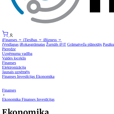
iFinanses
iTiesības
iBizness
iVeidlapas
iRokasgrāmatas
Žurnāls iFiT
Grāmatveža plānotājs
Pasāk
Pieredze
Uzņēmuma vadība
Valdes loceklis
Finanses
Elektronizācija
Jaunais uzņēmējs
Finanses
Investīcijas
Ekonomika
Finanses
Ekonomika
Finanses
Investīcijas
Ekonomika