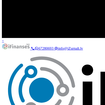
<
67280693
info@iZurnali.lv