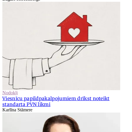
Nodokļi
Viesnīcu papildpakalpojumiem drīkst noteikt
standarta PVN likmi
Karlīna Stāmere