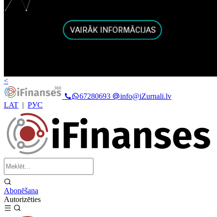
<
67280693
info@iZurnali.lv
LAT
|
РУС
Abonēšana
Autorizēties