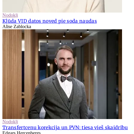
Nodokļi
Kļūda VID datos noved pie soda naudas
Alise Zablocka
Nodokļi
Transfertcenu korekcija un PVN: tiesa vieš skaidrību
Edgars Hercenbergs