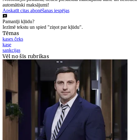
automātiski maksājumi!
Apskatīt citas abonēšanas iespējas
Pamanīji kļūdu?
Iezīmē tekstu un spied "ziņot par kļūdu".
Tēmas
kases čeks
kase
sankcijas
Vēl no šīs rubrikas