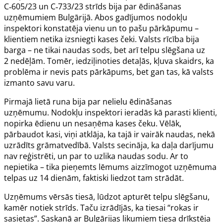
C‑605/23 un C‑733/23 strīds bija par ēdināšanas
uzņēmumiem Bulgārijā. Abos gadījumos nodokļu
inspektori konstatēja vienu un to pašu pārkāpumu –
klientiem netika izsniegti kases čeki. Valsts rīcība bija
barga – ne tikai naudas sods, bet arī telpu slēgšana uz
2 nedēļām. Tomēr, iedziļinoties detaļās, kļuva skaidrs, ka
problēma ir nevis pats pārkāpums, bet gan tas, kā valsts
izmanto savu varu.
Pirmajā lietā runa bija par nelielu ēdināšanas
uzņēmumu. Nodokļu inspektori ieradās kā parasti klienti,
nopirka ēdienu un nesaņēma kases čeku. Vēlāk,
pārbaudot kasi, viņi atklāja, ka tajā ir vairāk naudas, nekā
uzrādīts grāmatvedībā. Valsts secināja, ka daļa darījumu
nav reģistrēti, un par to uzlika naudas sodu. Ar to
nepietika – tika pieņemts lēmums aizzīmogot uzņēmuma
telpas uz 14 dienām, faktiski liedzot tam strādāt.
Uzņēmums vērsās tiesā, lūdzot apturēt telpu slēgšanu,
kamēr notiek strīds. Taču izrādījās, ka tiesai “rokas ir
sasietas”. Saskaņā ar Bulgārijas likumiem tiesa drīkstēja