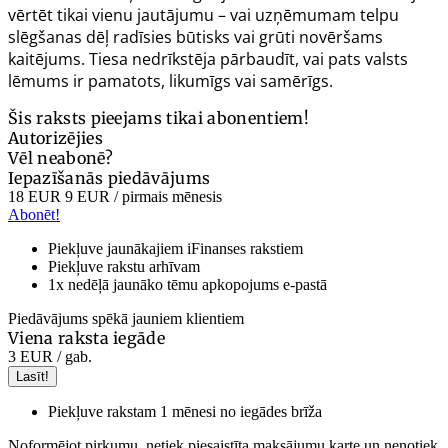
vērtēt tikai vienu jautājumu – vai uzņēmumam telpu
slēgšanas dēļ radīsies būtisks vai grūti novēršams
kaitējums. Tiesa nedrīkstēja pārbaudīt, vai pats valsts
lēmums ir pamatots, likumīgs vai samērīgs.
Šis raksts pieejams tikai abonentiem!
Autorizējies
Vēl neabonē?
Iepazīšanās piedāvājums
18 EUR
9 EUR
/ pirmais mēnesis
Abonēt!
Piekļuve jaunākajiem iFinanses rakstiem
Piekļuve rakstu arhīvam
1x nedēļā jaunāko tēmu apkopojums e-pastā
Piedāvājums spēkā jauniem klientiem
Viena raksta iegāde
3 EUR
/ gab.
Lasīt!
Piekļuve rakstam 1 mēnesi no iegādes brīža
Noformējot pirkumu, netiek piesaistīta maksājumu karte un nenotiek