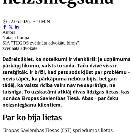
22.05.2026. • 9 MIN
Autors
Nataļja Puriņa
SIA "TEGOS zvērinātu advokātu birojs",
zvērināta advokāte
Dažreiz šķiet, ka noteikumi ir vienkārši: ja uzņēmums
pārkāpj likumu, valsts to soda. Taču dzīvē viss ir
sarežģītāk. Ir brīži, kad pats sods kļūst par problēmu –
nevis tāpēc, ka pārkāpuma nebūtu bijis, bet gan
tādēļ, ka valsts rīcība vairs nav ne saprātīga, ne
taisnīga. To uzskatāmi atklāj divas līdzīgas lietas, kas
nonāca Eiropas Savienības Tiesā. Abas – par čeku
neizsniegšanu klientiem.
Par ko bija lietas
Eiropas Savienības Tiesas (EST) spriedumos lietās