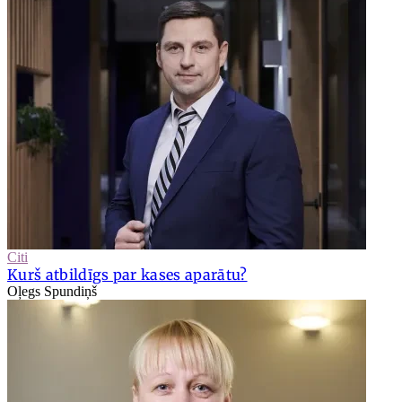
Citi
Kurš atbildīgs par kases aparātu?
Oļegs Spundiņš