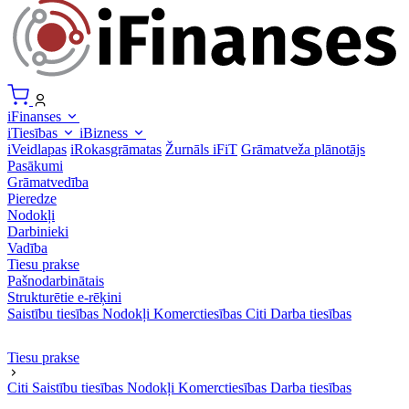
iFinanses
iTiesības
iBizness
iVeidlapas
iRokasgrāmatas
Žurnāls iFiT
Grāmatveža plānotājs
Pasākumi
Grāmatvedība
Pieredze
Nodokļi
Darbinieki
Vadība
Tiesu prakse
Pašnodarbinātais
Strukturētie e-rēķini
Saistību tiesības
Nodokļi
Komerctiesības
Citi
Darba tiesības
Tiesu prakse
Citi
Saistību tiesības
Nodokļi
Komerctiesības
Darba tiesības