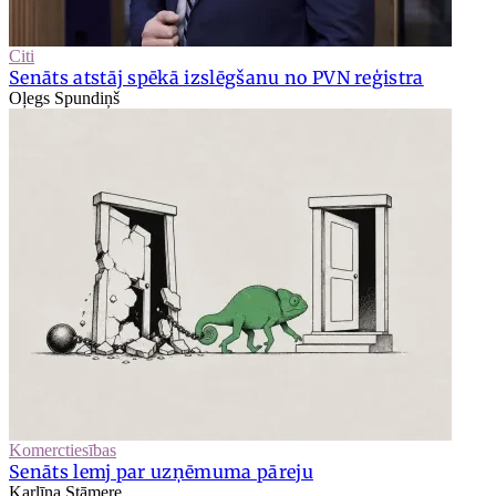
Citi
Senāts atstāj spēkā izslēgšanu no PVN reģistra
Oļegs Spundiņš
Komerctiesības
Senāts lemj par uzņēmuma pāreju
Karlīna Stāmere