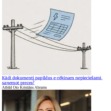
Kādi dokumenti papildus e-rēķinam nepieciešami,
saņemot preces?
Atbild Oto Kristiāns Abrams