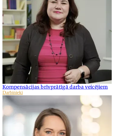
Kompensācijas brīvprātīgā darba veicējiem
Darbinieki