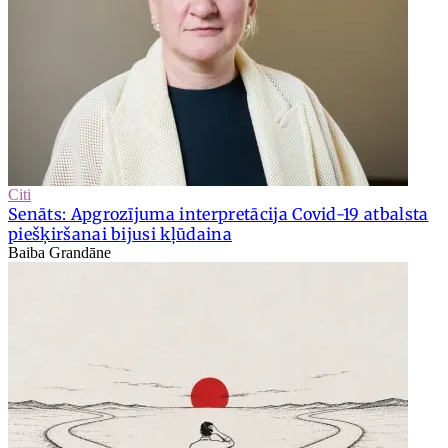
Citi
Senāts: Apgrozījuma interpretācija Covid-19 atbalsta
piešķiršanai bijusi kļūdaina
Baiba Grandāne