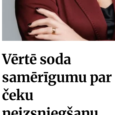
Vērtē soda
samērīgumu par
čeku
neizsniegšanu