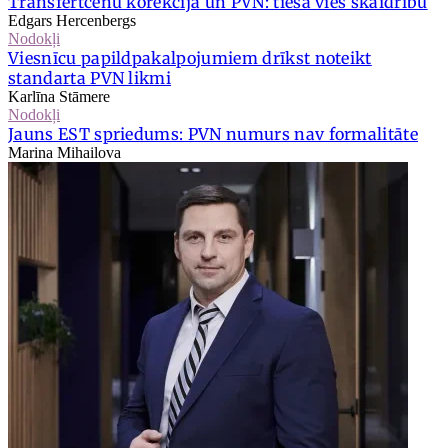
Transfertcenu korekcija un PVN: tiesa vieš skaidrību
Edgars Hercenbergs
Nodokļi
Viesnīcu papildpakalpojumiem drīkst noteikt
standarta PVN likmi
Karlīna Stāmere
Nodokļi
Jauns EST spriedums: PVN numurs nav formalitāte
Marina Mihailova