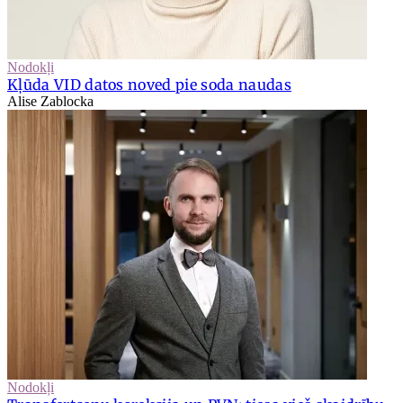
Nodokļi
Kļūda VID datos noved pie soda naudas
Alise Zablocka
Nodokļi