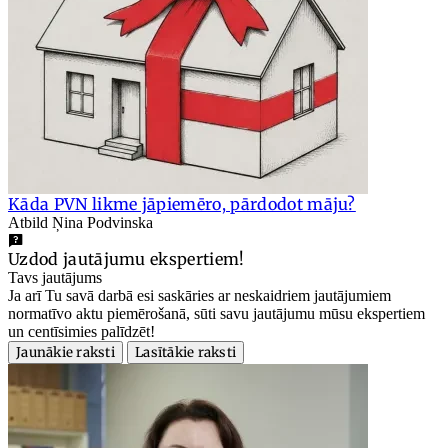
Kāda PVN likme jāpiemēro, pārdodot māju?
Atbild Ņina Podvinska
Uzdod jautājumu ekspertiem!
Tavs jautājums
Ja arī Tu savā darbā esi saskāries ar neskaidriem jautājumiem
normatīvo aktu piemērošanā, sūti savu jautājumu mūsu ekspertiem
un centīsimies palīdzēt!
Jaunākie raksti
Lasītākie raksti