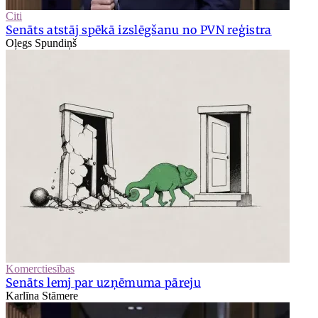
Citi
Senāts atstāj spēkā izslēgšanu no PVN reģistra
Oļegs Spundiņš
Komerctiesības
Senāts lemj par uzņēmuma pāreju
Karlīna Stāmere