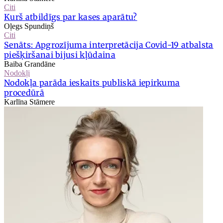
Citi
Kurš atbildīgs par kases aparātu?
Oļegs Spundiņš
Citi
Senāts: Apgrozījuma interpretācija Covid-19 atbalsta
piešķiršanai bijusi kļūdaina
Baiba Grandāne
Nodokļi
Nodokļa parāda ieskaits publiskā iepirkuma
procedūrā
Karlīna Stāmere