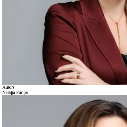
Autors
Nataļja Puriņa