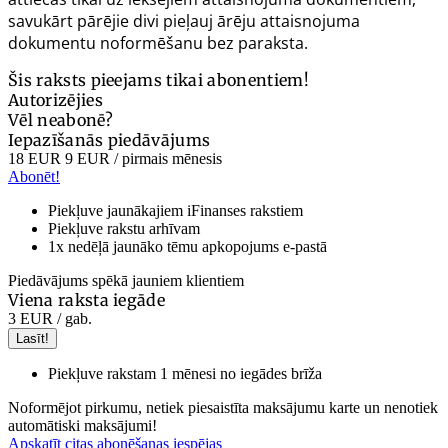
savukārt pārējie divi pieļauj ārēju attaisnojuma
dokumentu noformēšanu bez paraksta.
Šis raksts pieejams tikai abonentiem!
Autorizējies
Vēl neabonē?
Iepazīšanās piedāvājums
18 EUR
9 EUR
/ pirmais mēnesis
Abonēt!
Piekļuve jaunākajiem iFinanses rakstiem
Piekļuve rakstu arhīvam
1x nedēļā jaunāko tēmu apkopojums e-pastā
Piedāvājums spēkā jauniem klientiem
Viena raksta iegāde
3 EUR
/ gab.
Lasīt!
Piekļuve rakstam 1 mēnesi no iegādes brīža
Noformējot pirkumu, netiek piesaistīta maksājumu karte un nenotiek
automātiski maksājumi!
Apskatīt citas abonēšanas iespējas