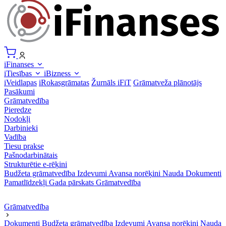
iFinanses
iTiesības
iBizness
iVeidlapas
iRokasgrāmatas
Žurnāls iFiT
Grāmatveža plānotājs
Pasākumi
Grāmatvedība
Pieredze
Nodokļi
Darbinieki
Vadība
Tiesu prakse
Pašnodarbinātais
Strukturētie e-rēķini
Budžeta grāmatvedība
Izdevumi
Avansa norēķini
Nauda
Dokumenti
Pamatlīdzekļi
Gada pārskats
Grāmatvedība
Grāmatvedība
Dokumenti
Budžeta grāmatvedība
Izdevumi
Avansa norēķini
Nauda