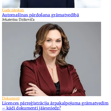
Gada pārskats
Automašīnas pārdošana grāmatvedībā
Jekaterina Dzikeviča
Dokumenti
Licences pārreģistrācija ārpakalpojuma grāmatvedim
– kādi dokumenti jāiesniedz?