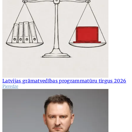
Latvijas grāmatvedības programmatūru tirgus 2026
Pieredze