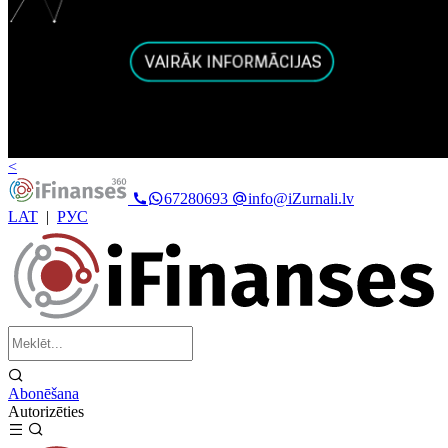
<
67280693
info@iZurnali.lv
LAT
|
РУС
Abonēšana
Autorizēties