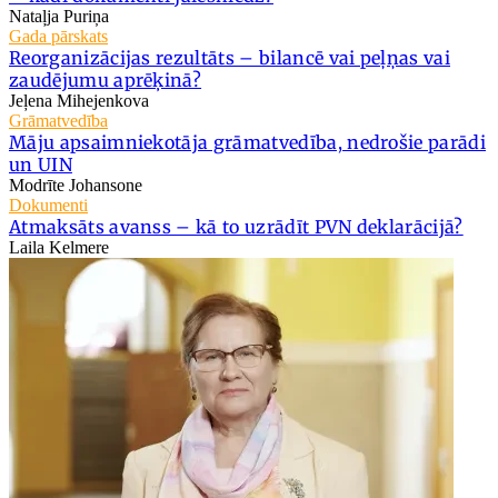
Nataļja Puriņa
Gada pārskats
Reorganizācijas rezultāts – bilancē vai peļņas vai
zaudējumu aprēķinā?
Jeļena Mihejenkova
Grāmatvedība
Māju apsaimniekotāja grāmatvedība, nedrošie parādi
un UIN
Modrīte Johansone
Dokumenti
Atmaksāts avanss – kā to uzrādīt PVN deklarācijā?
Laila Kelmere