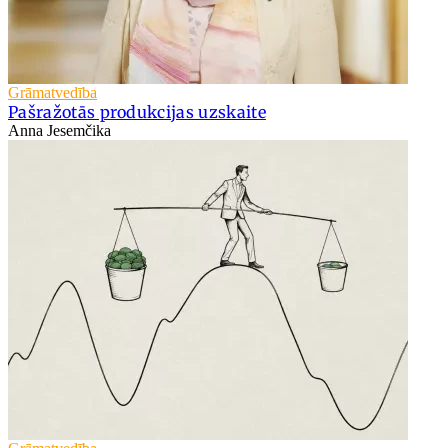
Grāmatvedība
Pašražotās produkcijas uzskaite
Anna Jesemčika