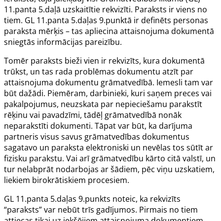
11.panta 5.daļā uzskaitītie rekvizīti. Paraksts ir viens no
tiem. GL 11.panta 5.daļas 9.punktā ir definēts personas
paraksta mērķis – tas apliecina attaisnojuma dokumentā
sniegtās informācijas pareizību.
Tomēr paraksts bieži vien ir rekvizīts, kura dokumentā
trūkst, un tas rada problēmas dokumentu atzīt par
attaisnojuma dokumentu grāmatvedībā. Iemesli tam var
būt dažādi. Piemēram, darbinieki, kuri saņem preces vai
pakalpojumus, neuzskata par nepieciešamu parakstīt
rēķinu vai pavadzīmi, tādēļ grāmatvedībā nonāk
neparakstīti dokumenti. Tāpat var būt, ka darījuma
partneris visus savus grāmatvedības dokumentus
sagatavo un paraksta elektroniski un nevēlas tos sūtīt ar
fizisku parakstu. Vai arī grāmatvedību kārto citā valstī, un
tur nelabprāt nodarbojas ar šādiem, pēc viņu uzskatiem,
liekiem birokrātiskiem procesiem.
GL 11.panta 5.daļas 9.punkts noteic, ka rekvizīts
“paraksts” var nebūt trīs gadījumos. Pirmais no tiem
attiecas tikai uz iekšējiem attaisnojuma dokumentiem,