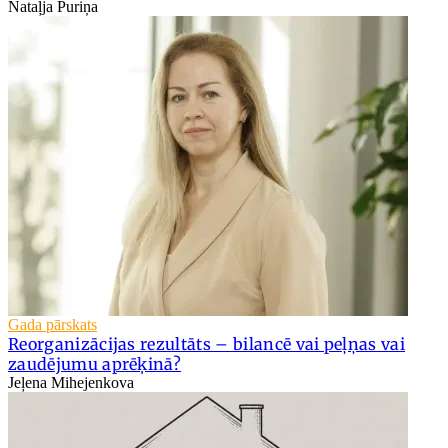
Nataļja Puriņa
Gada pārskats
Reorganizācijas rezultāts – bilancē vai peļņas vai
zaudējumu aprēķinā?
Jeļena Mihejenkova