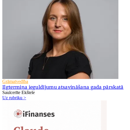
Grāmatvedība
Ilgtermiņa ieguldījumu atsavināšana gada pārskatā
Saulcerīte Ekštele
Uz rubriku >