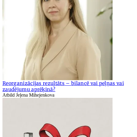
Reorganizācijas rezultāts – bilancē vai peļņas vai
zaudējumu aprēķinā?
Atbild Jeļena Mihejenkova