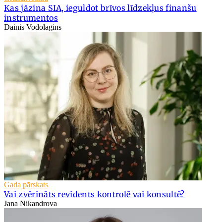
Kas jāzina SIA, ieguldot brīvos līdzekļus finanšu
instrumentos
Dainis Vodolagins
Gada pārskats
Vai zvērināts revidents kontrolē vai konsultē?
Jana Nikandrova