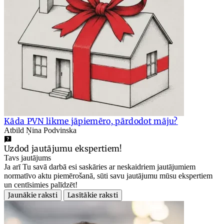
Kāda PVN likme jāpiemēro, pārdodot māju?
Atbild Ņina Podvinska
Uzdod jautājumu ekspertiem!
Tavs jautājums
Ja arī Tu savā darbā esi saskāries ar neskaidriem jautājumiem
normatīvo aktu piemērošanā, sūti savu jautājumu mūsu ekspertiem
un centīsimies palīdzēt!
Jaunākie raksti
Lasītākie raksti