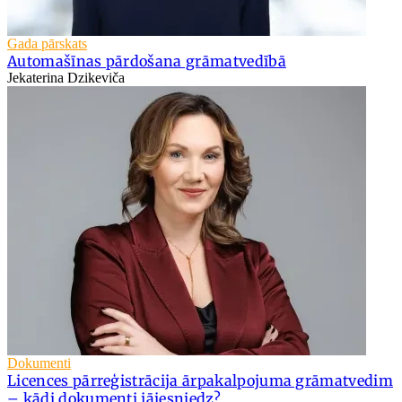
Gada pārskats
Automašīnas pārdošana grāmatvedībā
Jekaterina Dzikeviča
Dokumenti
Licences pārreģistrācija ārpakalpojuma grāmatvedim
– kādi dokumenti jāiesniedz?