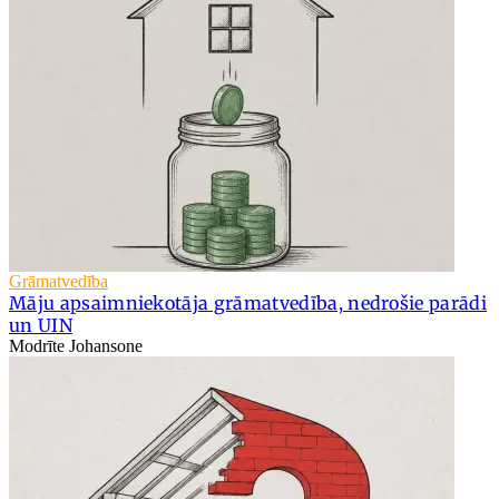
Grāmatvedība
Māju apsaimniekotāja grāmatvedība, nedrošie parādi
un UIN
Modrīte Johansone