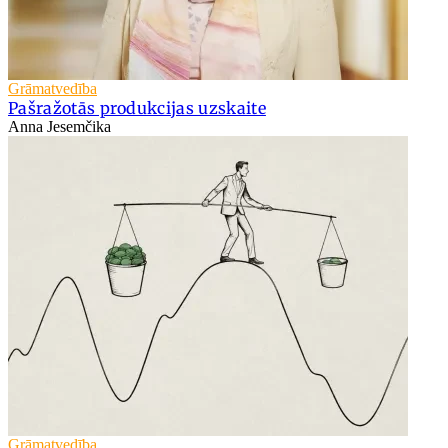
Grāmatvedība
Pašražotās produkcijas uzskaite
Anna Jesemčika
Grāmatvedība