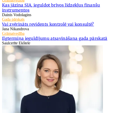
Grāmatvedība
Kas jāzina SIA, ieguldot brīvos līdzekļus finanšu
instrumentos
Dainis Vodolagins
Gada pārskats
Vai zvērināts revidents kontrolē vai konsultē?
Jana Nikandrova
Grāmatvedība
Ilgtermiņa ieguldījumu atsavināšana gada pārskatā
Saulcerīte Ekštele