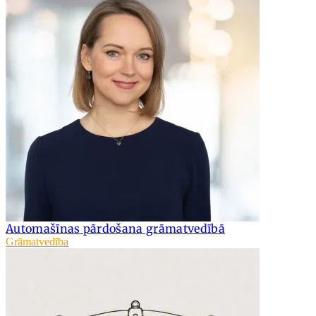
Automašīnas pārdošana grāmatvedībā
Grāmatvedība