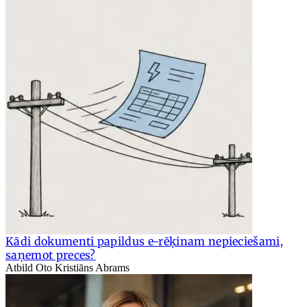
Kādi dokumenti papildus e-rēķinam nepieciešami,
saņemot preces?
Atbild Oto Kristiāns Abrams