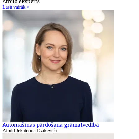
Atbild eksperts
Lasīt vairāk >
Automašīnas pārdošana grāmatvedībā
Atbild Jekaterina Dzikeviča