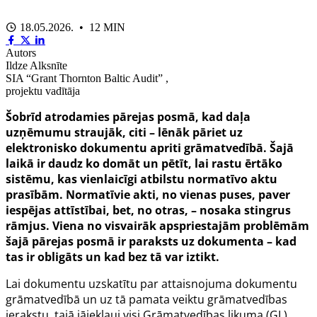
18.05.2026. • 12 MIN
Autors
Ildze Alksnīte
SIA “Grant Thornton Baltic Audit” ,
projektu vadītāja
Šobrīd atrodamies pārejas posmā, kad daļa
uzņēmumu straujāk, citi – lēnāk pāriet uz
elektronisko dokumentu apriti grāmatvedībā. Šajā
laikā ir daudz ko domāt un pētīt, lai rastu ērtāko
sistēmu, kas vienlaicīgi atbilstu normatīvo aktu
prasībām. Normatīvie akti, no vienas puses, paver
iespējas attīstībai, bet, no otras, – nosaka stingrus
rāmjus. Viena no visvairāk apspriestajām problēmām
šajā pārejas posmā ir paraksts uz dokumenta – kad
tas ir obligāts un kad bez tā var iztikt.
Lai dokumentu uzskatītu par attaisnojuma dokumentu
grāmatvedībā un uz tā pamata veiktu grāmatvedības
ierakstu, tajā jāiekļauj visi Grāmatvedības likuma (GL)