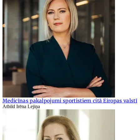
Medicīnas pakalpojumi sportistiem citā Eiropas valstī
Atbild Irēna Lejiņa