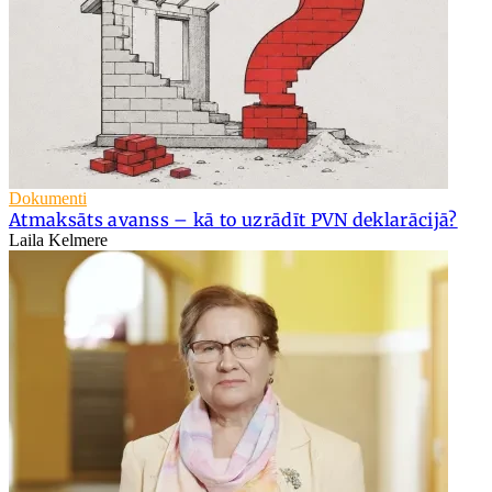
Dokumenti
Atmaksāts avanss – kā to uzrādīt PVN deklarācijā?
Laila Kelmere