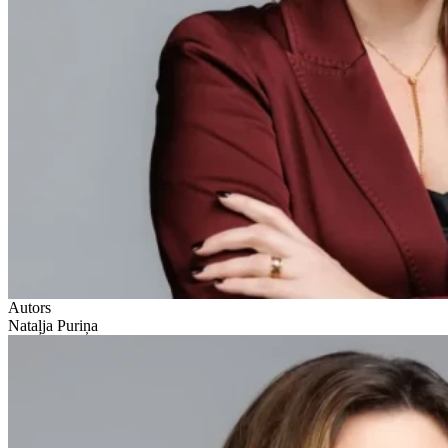
Autors
Nataļja Puriņa