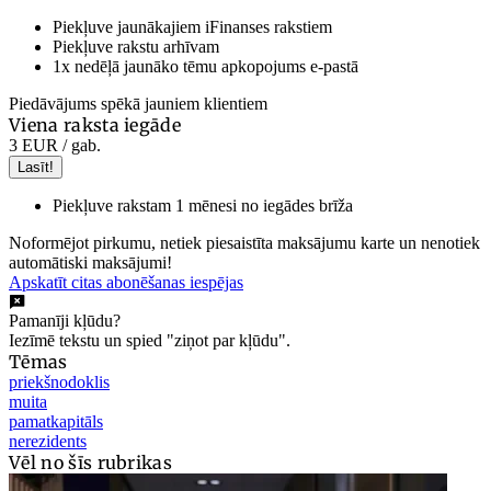
Piekļuve jaunākajiem iFinanses rakstiem
Piekļuve rakstu arhīvam
1x nedēļā jaunāko tēmu apkopojums e-pastā
Piedāvājums spēkā jauniem klientiem
Viena raksta iegāde
3 EUR
/ gab.
Lasīt!
Piekļuve rakstam 1 mēnesi no iegādes brīža
Noformējot pirkumu, netiek piesaistīta maksājumu karte un nenotiek
automātiski maksājumi!
Apskatīt citas abonēšanas iespējas
Pamanīji kļūdu?
Iezīmē tekstu un spied "ziņot par kļūdu".
Tēmas
priekšnodoklis
muita
pamatkapitāls
nerezidents
Vēl no šīs rubrikas