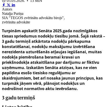
05.05.2026. • 13 MIN
Autors
Nataļja Puriņa
SIA "TEGOS zvērinātu advokātu birojs",
zvērināta advokāte
Turpinām apskatīt Senāta 2025.gada nozīmīgākos
tiesas spriedumus nodokļu tiesību jomā. Šajā rakstā –
3 gadu termiņš atkārtota nodokļu pārkapuma
konstatēšanai, nodokļu maksājumu izvērtēšana
nerezidenta uzturēšanās atļaujas iegūšanai, muitas
nodokļa piemērošana beramai kravai un
priekšnodokļa atskaitīšana par darījumu ar fiktīvu
uzņēmumu. Izskatām Senāta atziņas, kas ne vien
papildina esošo tiesisko regulējumu ar
skaidrojumiem, bet arī nosaka jaunus principus, kas
turpmāk jāņem vērā, plānojot nodokļus un
nodrošinot normatīvo aktu ievērošanu.
3 gadu termiņš