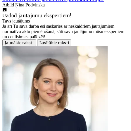
Atbild Ņina Podvinska
Uzdod jautājumu ekspertiem!
Tavs jautājums
Ja arī Tu savā darbā esi saskāries ar neskaidriem jautājumiem
normatīvo aktu piemērošanā, sūti savu jautājumu mūsu ekspertiem
un centīsimies palīdzēt!
Jaunākie raksti
Lasītākie raksti