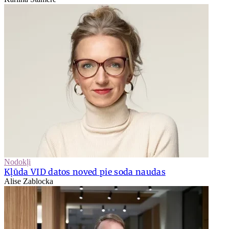
Nodokļi
Kļūda VID datos noved pie soda naudas
Alise Zablocka