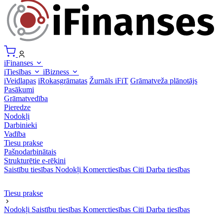
iFinanses
iTiesības
iBizness
iVeidlapas
iRokasgrāmatas
Žurnāls iFiT
Grāmatveža plānotājs
Pasākumi
Grāmatvedība
Pieredze
Nodokļi
Darbinieki
Vadība
Tiesu prakse
Pašnodarbinātais
Strukturētie e-rēķini
Saistību tiesības
Nodokļi
Komerctiesības
Citi
Darba tiesības
Tiesu prakse
Nodokļi
Saistību tiesības
Komerctiesības
Citi
Darba tiesības