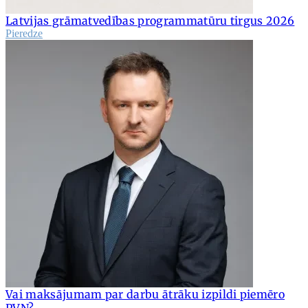
Latvijas grāmatvedības programmatūru tirgus 2026
Pieredze
Vai maksājumam par darbu ātrāku izpildi piemēro