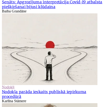
Senāts: Apgrozījuma interpretācija Covid-19 atbalsta
piešķiršanai bijusi kļūdaina
Baiba Grandāne
Nodokļi
Nodokļa parāda ieskaits publiskā iepirkuma
procedūrā
Karlīna Stāmere