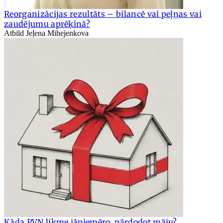
Reorganizācijas rezultāts – bilancē vai peļņas vai
zaudējumu aprēķinā?
Atbild Jeļena Mihejenkova
Kāda PVN likme jāpiemēro, pārdodot māju?