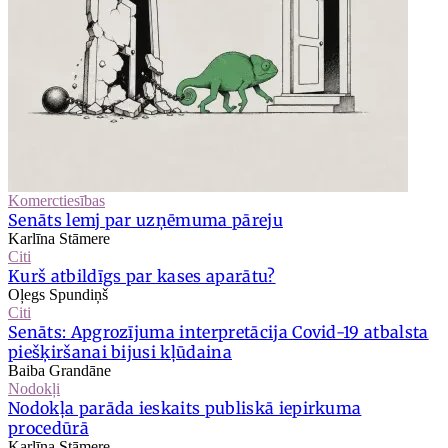
Komerctiesības
Senāts lemj par uzņēmuma pāreju
Karlīna Stāmere
Citi
Kurš atbildīgs par kases aparātu?
Oļegs Spundiņš
Citi
Senāts: Apgrozījuma interpretācija Covid-19 atbalsta
piešķiršanai bijusi kļūdaina
Baiba Grandāne
Nodokļi
Nodokļa parāda ieskaits publiskā iepirkuma
procedūrā
Karlīna Stāmere