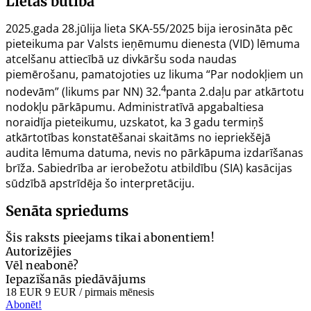
Lietas būtība
2025.gada 28.jūlija lieta SKA-55/2025 bija ierosināta pēc
pieteikuma par Valsts ieņēmumu dienesta (VID) lēmuma
atcelšanu attiecībā uz divkāršu soda naudas
piemērošanu, pamatojoties uz likuma “Par nodokļiem un
4
nodevām” (likums par NN) 32.
panta 2.daļu par atkārtotu
nodokļu pārkāpumu. Administratīvā apgabaltiesa
noraidīja pieteikumu, uzskatot, ka 3 gadu termiņš
atkārtotības konstatēšanai skaitāms no iepriekšējā
audita lēmuma datuma, nevis no pārkāpuma izdarīšanas
brīža. Sabiedrība ar ierobežotu atbildību (SIA) kasācijas
sūdzībā apstrīdēja šo interpretāciju.
Senāta spriedums
Šis raksts pieejams tikai abonentiem!
Autorizējies
Vēl neabonē?
Iepazīšanās piedāvājums
18 EUR
9 EUR
/ pirmais mēnesis
Abonēt!