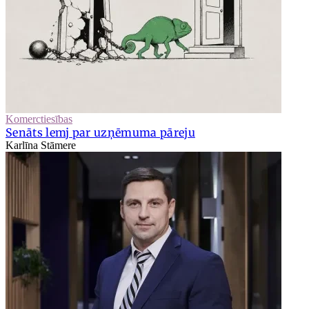
Komerctiesības
Senāts lemj par uzņēmuma pāreju
Karlīna Stāmere