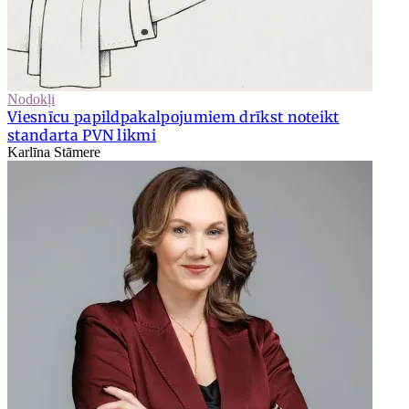
Nodokļi
Viesnīcu papildpakalpojumiem drīkst noteikt
standarta PVN likmi
Karlīna Stāmere