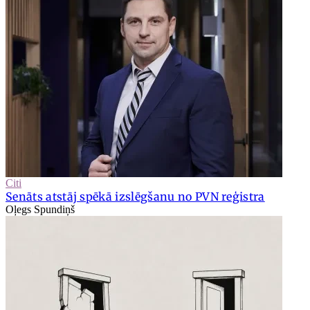
Citi
Senāts atstāj spēkā izslēgšanu no PVN reģistra
Oļegs Spundiņš