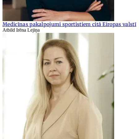
Medicīnas pakalpojumi sportistiem citā Eiropas valstī
Atbild Irēna Lejiņa