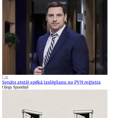
Citi
Senāts atstāj spēkā izslēgšanu no PVN reģistra
Oļegs Spundiņš