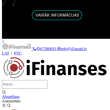
<
67280693
info@iZurnali.lv
LAT
|
РУС
Abonēšana
Autorizēties