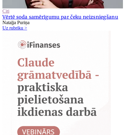
Citi
Vērtē soda samērīgumu par čeku neizsniegšanu
Nataļja Puriņa
Uz rubriku >