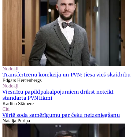
Nodokļi
Transfertcenu korekcija un PVN: tiesa vieš skaidrību
Edgars Hercenbergs
Nodokļi
Viesnīcu papildpakalpojumiem drīkst noteikt
standarta PVN likmi
Karlīna Stāmere
Citi
Vērtē soda samērīgumu par čeku neizsniegšanu
Nataļja Puriņa