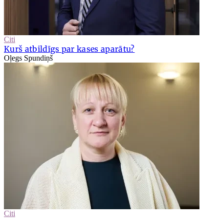
Citi
Kurš atbildīgs par kases aparātu?
Oļegs Spundiņš
Citi