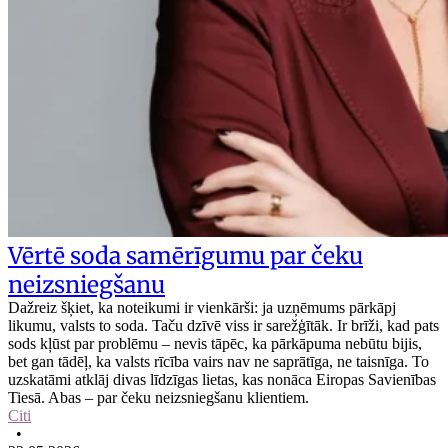
Vērtē soda samērīgumu par čeku
neizsniegšanu
Dažreiz šķiet, ka noteikumi ir vienkārši: ja uzņēmums pārkāpj
likumu, valsts to soda. Taču dzīvē viss ir sarežģītāk. Ir brīži, kad pats
sods kļūst par problēmu – nevis tāpēc, ka pārkāpuma nebūtu bijis,
bet gan tādēļ, ka valsts rīcība vairs nav ne saprātīga, ne taisnīga. To
uzskatāmi atklāj divas līdzīgas lietas, kas nonāca Eiropas Savienības
Tiesā. Abas – par čeku neizsniegšanu klientiem.
Citi
•