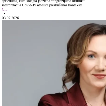
spriedums, kurā sniegta jēdziena “apgrozījuma kritums”
interpretācija Covid-19 atbalsta piešķiršanas kontekstā.
Citi
•
03.07.2026