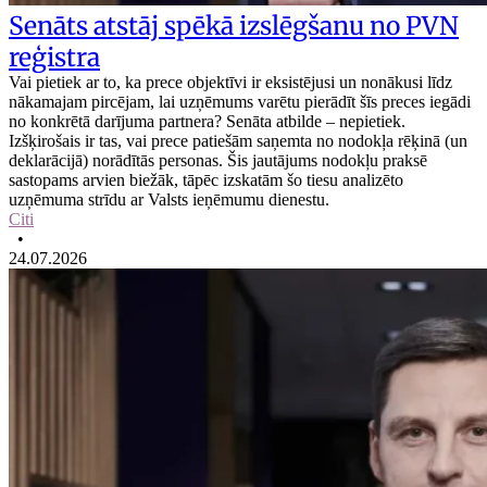
Senāts atstāj spēkā izslēgšanu no PVN
reģistra
Vai pietiek ar to, ka prece objektīvi ir eksistējusi un nonākusi līdz
nākamajam pircējam, lai uzņēmums varētu pierādīt šīs preces iegādi
no konkrētā darījuma partnera? Senāta atbilde – nepietiek.
Izšķirošais ir tas, vai prece patiešām saņemta no nodokļa rēķinā (un
deklarācijā) norādītās personas. Šis jautājums nodokļu praksē
sastopams arvien biežāk, tāpēc izskatām šo tiesu analizēto
uzņēmuma strīdu ar Valsts ieņēmumu dienestu.
Citi
•
24.07.2026