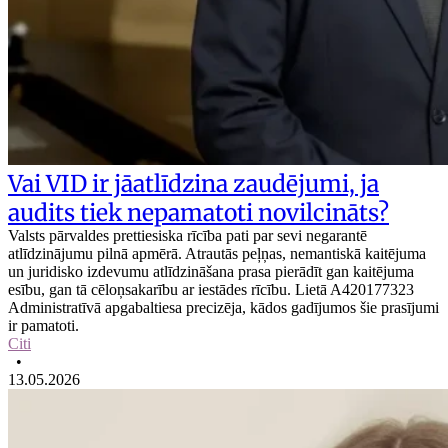
Vai VID ir jāatlīdzina zaudējumi, ja
audits tiek nepamatoti novilcināts?
Valsts pārvaldes prettiesiska rīcība pati par sevi negarantē
atlīdzinājumu pilnā apmērā. Atrautās peļņas, nemantiskā kaitējuma
un juridisko izdevumu atlīdzināšana prasa pierādīt gan kaitējuma
esību, gan tā cēloņsakarību ar iestādes rīcību. Lietā A420177323
Administratīvā apgabaltiesa precizēja, kādos gadījumos šie prasījumi
ir pamatoti.
Citi
•
13.05.2026