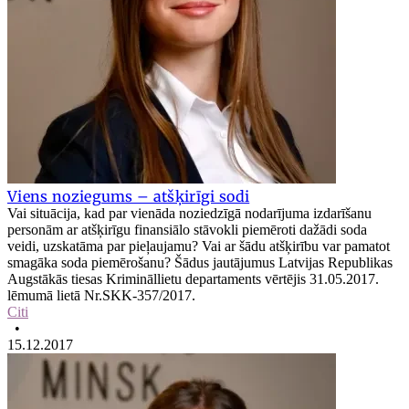
Viens noziegums – atšķirīgi sodi
Vai situācija, kad par vienāda noziedzīgā nodarījuma izdarīšanu
personām ar atšķirīgu finansiālo stāvokli piemēroti dažādi soda
veidi, uzskatāma par pieļaujamu? Vai ar šādu atšķirību var pamatot
smagāka soda piemērošanu? Šādus jautājumus Latvijas Republikas
Augstākās tiesas Krimināllietu departaments vērtējis 31.05.2017.
lēmumā lietā Nr.SKK-357/2017.
Citi
•
15.12.2017