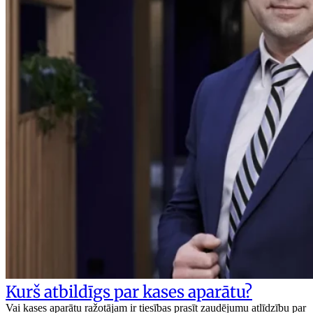
Kurš atbildīgs par kases aparātu?
Vai kases aparātu ražotājam ir tiesības prasīt zaudējumu atlīdzību par