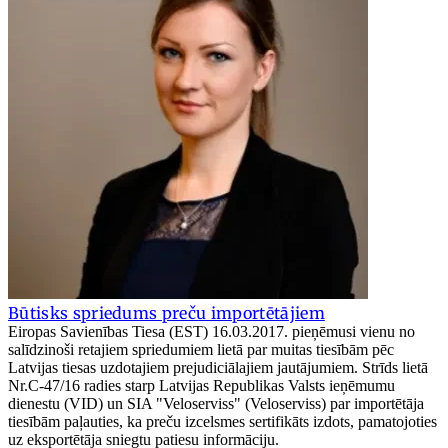
Būtisks spriedums preču importētājiem
Eiropas Savienības Tiesa (EST) 16.03.2017. pieņēmusi vienu no
salīdzinoši retajiem spriedumiem lietā par muitas tiesībām pēc
Latvijas tiesas uzdotajiem prejudiciālajiem jautājumiem. Strīds lietā
Nr.C‑47/16 radies starp Latvijas Republikas Valsts ieņēmumu
dienestu (VID) un SIA "Veloserviss" (Veloserviss) par importētāja
tiesībām paļauties, ka preču izcelsmes sertifikāts izdots, pamatojoties
uz eksportētāja sniegtu patiesu informāciju.