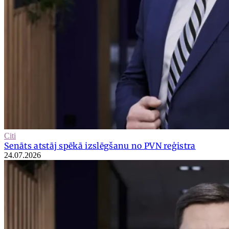
Citi
Senāts atstāj spēkā izslēgšanu no PVN reģistra
24.07.2026