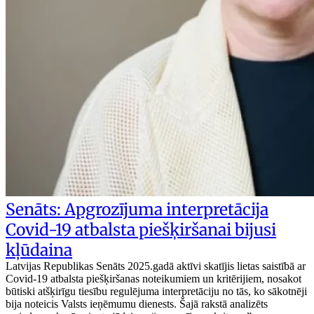
Senāts: Apgrozījuma interpretācija
Covid-19 atbalsta piešķiršanai bijusi
kļūdaina
Latvijas Republikas Senāts 2025.gadā aktīvi skatījis lietas saistībā ar
Covid-19 atbalsta piešķiršanas noteikumiem un kritērijiem, nosakot
būtiski atšķirīgu tiesību regulējuma interpretāciju no tās, ko sākotnēji
bija noteicis Valsts ieņēmumu dienests. Šajā rakstā analizēts