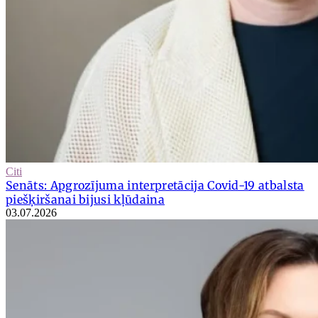
Citi
Senāts: Apgrozījuma interpretācija Covid-19 atbalsta
piešķiršanai bijusi kļūdaina
03.07.2026