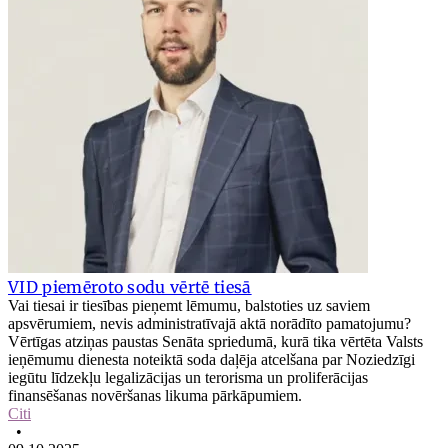
VID piemēroto sodu vērtē tiesā
Vai tiesai ir tiesības pieņemt lēmumu, balstoties uz saviem
apsvērumiem, nevis administratīvajā aktā norādīto pamatojumu?
Vērtīgas atziņas paustas Senāta spriedumā, kurā tika vērtēta Valsts
ieņēmumu dienesta noteiktā soda daļēja atcelšana par Noziedzīgi
iegūtu līdzekļu legalizācijas un terorisma un proliferācijas
finansēšanas novēršanas likuma pārkāpumiem.
Citi
•