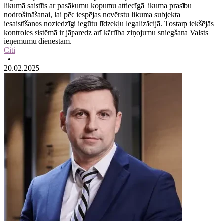
likumā saistīts ar pasākumu kopumu attiecīgā likuma prasību
nodrošināšanai, lai pēc iespējas novērstu likuma subjekta
iesaistīšanos noziedzīgi iegūtu līdzekļu legalizācijā. Tostarp iekšējās
kontroles sistēmā ir jāparedz arī kārtība ziņojumu sniegšana Valsts
ieņēmumu dienestam.
Citi
•
20.02.2025