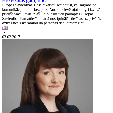
ierobežotos gadījumos
Eiropas Savienības Tiesa atkārtoti secinājusi, ka, saglabājot
komunikāciju datus bez piekrišanas, neievērojot stingri izvirzītus
priekšnosacījumus, plaši un būtiski tiek pārkāptas Eiropas
Savienības Pamattiesību hartā nostiprinātās tiesības uz privātās
dzīves neaizskaramību un personas datu aizsardzību.
Citi
•
03.02.2017