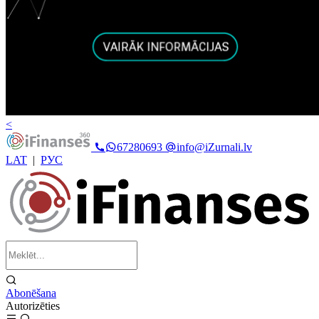
<
67280693
info@iZurnali.lv
LAT
|
РУС
Abonēšana
Autorizēties