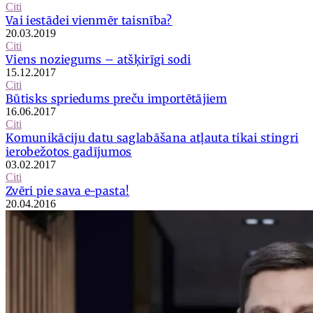
Citi
Vai iestādei vienmēr taisnība?
20.03.2019
Citi
Viens noziegums – atšķirīgi sodi
15.12.2017
Citi
Būtisks spriedums preču importētājiem
16.06.2017
Citi
Komunikāciju datu saglabāšana atļauta tikai stingri
ierobežotos gadījumos
03.02.2017
Citi
Zvēri pie sava e-pasta!
20.04.2016