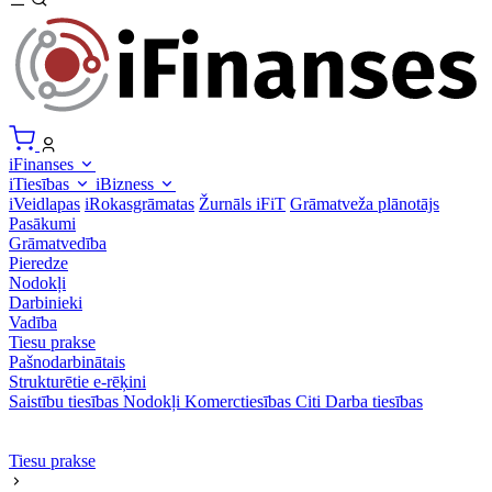
iFinanses
iTiesības
iBizness
iVeidlapas
iRokasgrāmatas
Žurnāls iFiT
Grāmatveža plānotājs
Pasākumi
Grāmatvedība
Pieredze
Nodokļi
Darbinieki
Vadība
Tiesu prakse
Pašnodarbinātais
Strukturētie e-rēķini
Saistību tiesības
Nodokļi
Komerctiesības
Citi
Darba tiesības
Tiesu prakse