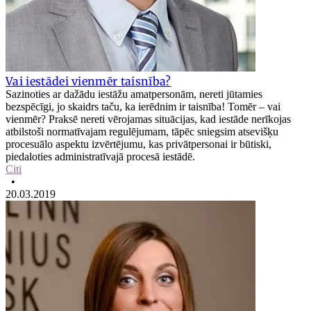
Vai iestādei vienmēr taisnība?
Sazinoties ar dažādu iestāžu amatpersonām, nereti jūtamies
bezspēcīgi, jo skaidrs taču, ka ierēdnim ir taisnība! Tomēr – vai
vienmēr? Praksē nereti vērojamas situācijas, kad iestāde nerīkojas
atbilstoši normatīvajam regulējumam, tāpēc sniegsim atsevišķu
procesuālo aspektu izvērtējumu, kas privātpersonai ir būtiski,
piedaloties administratīvajā procesā iestādē.
Citi
•
20.03.2019