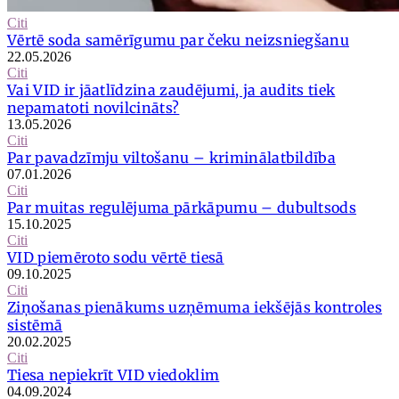
Citi
Vērtē soda samērīgumu par čeku neizsniegšanu
22.05.2026
Citi
Vai VID ir jāatlīdzina zaudējumi, ja audits tiek
nepamatoti novilcināts?
13.05.2026
Citi
Par pavadzīmju viltošanu – kriminālatbildība
07.01.2026
Citi
Par muitas regulējuma pārkāpumu – dubultsods
15.10.2025
Citi
VID piemēroto sodu vērtē tiesā
09.10.2025
Citi
Ziņošanas pienākums uzņēmuma iekšējās kontroles
sistēmā
20.02.2025
Citi
Tiesa nepiekrīt VID viedoklim
04.09.2024