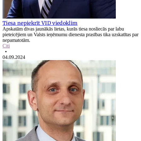
Tiesa nepiekrīt VID viedoklim
Apskatām divas jaunākās lietas, kurās tiesa nosliecās par labu
pieteicējiem un Valsts ieņēmumu dienesta prasības tika uzskatītas par
nepamatotām.
Citi
•
04.09.2024