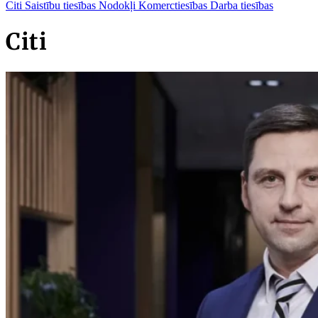
Citi
Saistību tiesības
Nodokļi
Komerctiesības
Darba tiesības
Citi