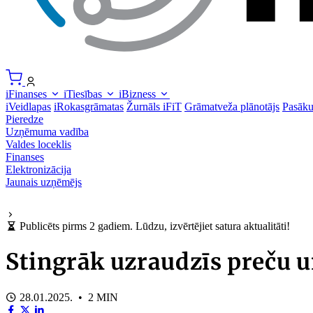
iFinanses
iTiesības
iBizness
iVeidlapas
iRokasgrāmatas
Žurnāls iFiT
Grāmatveža plānotājs
Pasāk
Pieredze
Uzņēmuma vadība
Valdes loceklis
Finanses
Elektronizācija
Jaunais uzņēmējs
Publicēts pirms 2 gadiem. Lūdzu, izvērtējiet satura aktualitāti!
Stingrāk uzraudzīs preču
28.01.2025. • 2 MIN