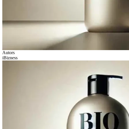
Autors
iBizness