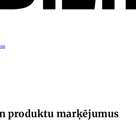
umi
 un produktu marķējumus