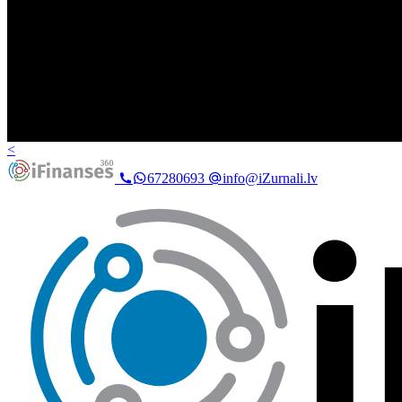
<
67280693
info@iZurnali.lv