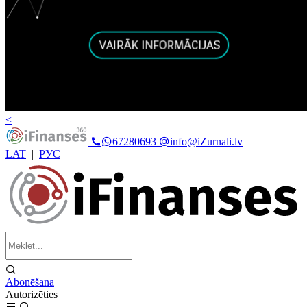
<
67280693
info@iZurnali.lv
LAT
|
РУС
Abonēšana
Autorizēties