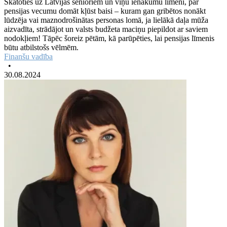
Skatoties uz Latvijas senioriem un viņu ienākumu līmeni, par
pensijas vecumu domāt kļūst baisi – kuram gan gribētos nonākt
lūdzēja vai maznodrošinātas personas lomā, ja lielākā daļa mūža
aizvadīta, strādājot un valsts budžeta maciņu piepildot ar saviem
nodokļiem! Tāpēc šoreiz pētām, kā parūpēties, lai pensijas līmenis
būtu atbilstošs vēlmēm.
Finanšu vadība
•
30.08.2024