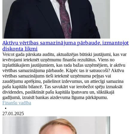
Aktīvu vērtības samazinājuma pārbaude, izmantojot
diskonta likmi
Veicot gada pārskata auditu, aktualizējas būtiski jautājumi, kas var
ievērojami ietekmēt uzņēmumu finanšu rezultātus. Viens no
izplatītākajiem jautājumiem, kas rada bažas uzņēmējiem, ir aktīvu
vērtības samazinājuma pārbaude. Kāpēc tas ir satraucoši? Aktīvu
vērtības samazinājums tieši ietekmē uzņēmuma peļņas vai
zaudējumu aprēķinu, palielinot izdevumus, un attiecīgi samazina
pašu kapitālu bilancē. Tas savukārt var ierobežot spēju izmaksāt
dividendes, pasliktināt pašu kapitāla īpatsvaru un, sliktākajā
gadījumā, izraisīt bankas aizdevuma līguma pārkāpumu.
Finanšu vadība
•
27.01.2025