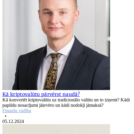
Kā kriptovalūtu pārvērst naudā?
Kā konvertēt kriptovalūtu uz tradicionālo valūtu un to izņemt? Kādi
papildu nosacījumi jāievēro un kādi nodokļi jāmaksā?
Finanšu vadība
•
05.12.2024