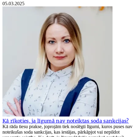
05.03.2025
Kā rīkoties, ja līgumā nav noteiktas soda sankcijas?
Kā rāda tiesu prakse, joprojām tiek noslēgti līgumi, kuros puses nav
noteikušas soda sankcijas, kas iestājas, pārkāpjot vai nepildot