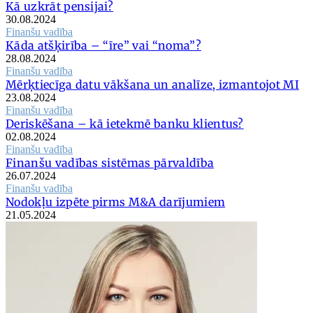
Kā uzkrāt pensijai?
30.08.2024
Finanšu vadība
Kāda atšķirība – “īre” vai “noma”?
28.08.2024
Finanšu vadība
Mērķtiecīga datu vākšana un analīze, izmantojot MI
23.08.2024
Finanšu vadība
Deriskēšana – kā ietekmē banku klientus?
02.08.2024
Finanšu vadība
Finanšu vadības sistēmas pārvaldība
26.07.2024
Finanšu vadība
Nodokļu izpēte pirms M&A darījumiem
21.05.2024