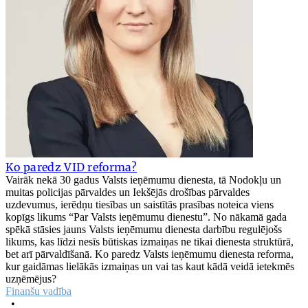
Ko paredz VID reforma?
Vairāk nekā 30 gadus Valsts ieņēmumu dienesta, tā Nodokļu un
muitas policijas pārvaldes un Iekšējās drošības pārvaldes
uzdevumus, ierēdņu tiesības un saistītās prasības noteica viens
kopīgs likums “Par Valsts ieņēmumu dienestu”. No nākamā gada
spēkā stāsies jauns Valsts ieņēmumu dienesta darbību regulējošs
likums, kas līdzi nesīs būtiskas izmaiņas ne tikai dienesta struktūrā,
bet arī pārvaldīšanā. Ko paredz Valsts ieņēmumu dienesta reforma,
kur gaidāmas lielākās izmaiņas un vai tas kaut kādā veidā ietekmēs
uzņēmējus?
Finanšu vadība
•