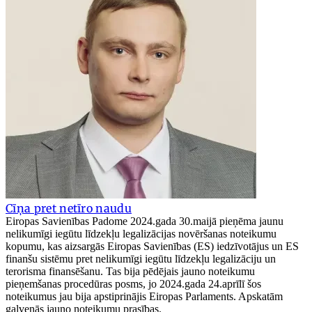
Cīņa pret netīro naudu
Eiropas Savienības Padome 2024.gada 30.maijā pieņēma jaunu
nelikumīgi iegūtu līdzekļu legalizācijas novēršanas noteikumu
kopumu, kas aizsargās Eiropas Savienības (ES) iedzīvotājus un ES
finanšu sistēmu pret nelikumīgi iegūtu līdzekļu legalizāciju un
terorisma finansēšanu. Tas bija pēdējais jauno noteikumu
pieņemšanas procedūras posms, jo 2024.gada 24.aprīlī šos
noteikumus jau bija apstiprinājis Eiropas Parlaments. Apskatām
galvenās jauno noteikumu prasības.