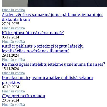
Finanšu vadība
Aktīvu vērtības samazinājuma pārbaude, izmantojot
diskonta likmi
27.01.2025
Finanšu vadība
Kā kriptovalūtu pārvērst naudā?
05.12.2024
Finanšu vadība
Kurš ir pakļauts Noziedzīgi iegūtu līdzekļu
legalizācijas novēršanas likumam?
29.11.2024
Finanšu vadība
Kā mākslīgais intelekts ietekmē uzņēmuma finanses?
15.11.2024
Finanšu vadība
Izmaksu un ieguvumu analīze publiskā sektora
projektos
07.10.2024
Finanšu vadība
Cīņa pret netīro naudu
20.09.2024
Finanšu vadība