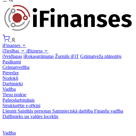
iFinanses
iTiesības
iBizness
iVeidlapas
iRokasgrāmatas
Žurnāls iFiT
Grāmatveža plānotājs
Pasākumi
Grāmatvedība
Pieredze
Nodokļi
Darbinieki
Vadība
Tiesu prakse
Pašnodarbinātais
Strukturētie e-rēķini
Līgumi
Saistītās personas
Saimnieciskā darbība
Finanšu vadība
Dalībnieks un valdes loceklis
Vadība