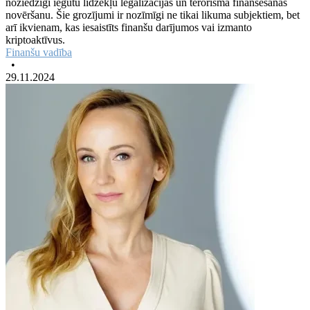
noziedzīgi iegūtu līdzekļu legalizācijas un terorisma finansēšanas
novēršanu. Šie grozījumi ir nozīmīgi ne tikai likuma subjektiem, bet
arī ikvienam, kas iesaistīts finanšu darījumos vai izmanto
kriptoaktīvus.
Finanšu vadība
•
29.11.2024