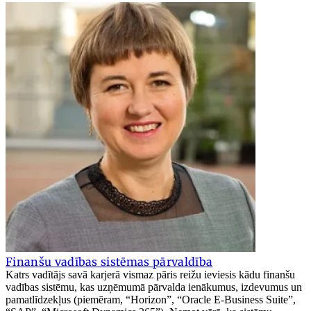
Finanšu vadības sistēmas pārvaldība
Katrs vadītājs savā karjerā vismaz pāris reižu ieviesis kādu finanšu
vadības sistēmu, kas uzņēmumā pārvalda ienākumus, izdevumus un
pamatlīdzekļus (piemēram, “Horizon”, “Oracle E-Business Suite”,