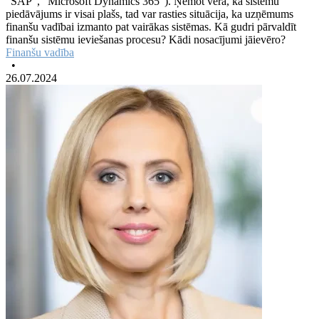
“SAP”, “Microsoft Dynamics 365”). Ņemot vērā, ka sistēmu
piedāvājums ir visai plašs, tad var rasties situācija, ka uzņēmums
finanšu vadībai izmanto pat vairākas sistēmas. Kā gudri pārvaldīt
finanšu sistēmu ieviešanas procesu? Kādi nosacījumi jāievēro?
Finanšu vadība
•
26.07.2024