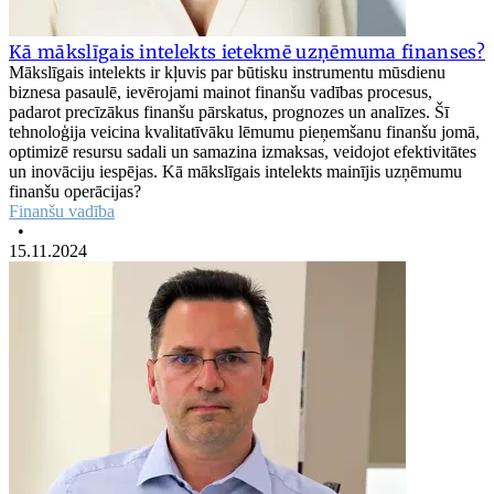
Kā mākslīgais intelekts ietekmē uzņēmuma finanses?
Mākslīgais intelekts ir kļuvis par būtisku instrumentu mūsdienu
biznesa pasaulē, ievērojami mainot finanšu vadības procesus,
padarot precīzākus finanšu pārskatus, prognozes un analīzes. Šī
tehnoloģija veicina kvalitatīvāku lēmumu pieņemšanu finanšu jomā,
optimizē resursu sadali un samazina izmaksas, veidojot efektivitātes
un inovāciju iespējas. Kā mākslīgais intelekts mainījis uzņēmumu
finanšu operācijas?
Finanšu vadība
•
15.11.2024