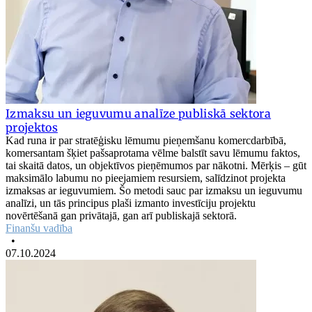
Izmaksu un ieguvumu analīze publiskā sektora
projektos
Kad runa ir par stratēģisku lēmumu pieņemšanu komercdarbībā,
komersantam šķiet pašsaprotama vēlme balstīt savu lēmumu faktos,
tai skaitā datos, un objektīvos pieņēmumos par nākotni. Mērķis – gūt
maksimālo labumu no pieejamiem resursiem, salīdzinot projekta
izmaksas ar ieguvumiem. Šo metodi sauc par izmaksu un ieguvumu
analīzi, un tās principus plaši izmanto investīciju projektu
novērtēšanā gan privātajā, gan arī publiskajā sektorā.
Finanšu vadība
•
07.10.2024