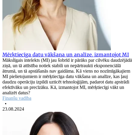
Mērķtiecīga datu vākšana un analīze, izmantojot MI
Mākslīgais intelekts (MI) jau šobrīd ir pārāks par cilvēku daudzējādā
ziņā, un tā attīstība notiek stabili un nepārtraukti eksponenciālā
ātrumā, un tā apstāšanās nav gaidāma. Kā viens no nozīmīgākajiem
MI pielietojumiem ir mērķtiecīga datu vākšana un analīze, kas ļauj
daudzu operāciju izpildi uzticēt tehnoloģijām, padarot datu apstrādi
efektīvāku un precīzāku. Kā, izmantojot MI, mērķtiecīgi vākt un
analizēt datus?
Finanšu vadība
•
23.08.2024