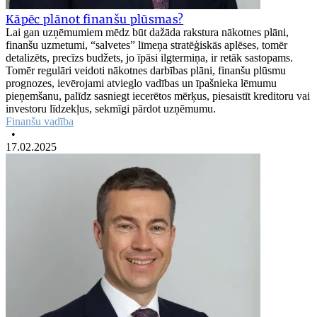
Kāpēc plānot finanšu plūsmas?
Lai gan uzņēmumiem mēdz būt dažāda rakstura nākotnes plāni,
finanšu uzmetumi, “salvetes” līmeņa stratēģiskās aplēses, tomēr
detalizēts, precīzs budžets, jo īpāsi ilgtermiņa, ir retāk sastopams.
Tomēr regulāri veidoti nākotnes darbības plāni, finanšu plūsmu
prognozes, ievērojami atvieglo vadības un īpašnieka lēmumu
pieņemšanu, palīdz sasniegt iecerētos mērķus, piesaistīt kreditoru vai
investoru līdzekļus, sekmīgi pārdot uzņēmumu.
Finanšu vadība
•
17.02.2025