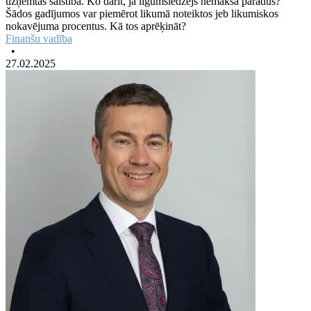
uzņemtās saistība. Ko darīt, ja līgumslēdzējs nemaksā parādus?
Šādos gadījumos var piemērot likumā noteiktos jeb likumiskos
nokavējuma procentus. Kā tos aprēķināt?
Finanšu vadība
•
27.02.2025