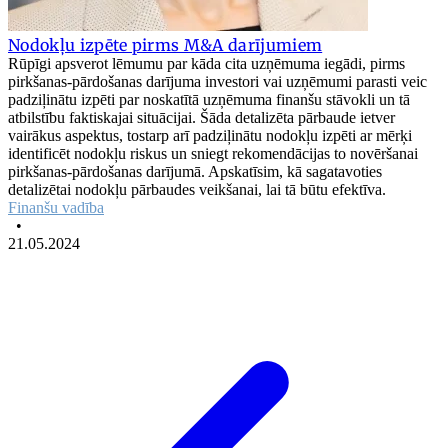
Nodokļu izpēte pirms M&A darījumiem
Rūpīgi apsverot lēmumu par kāda cita uzņēmuma iegādi, pirms
pirkšanas-pārdošanas darījuma investori vai uzņēmumi parasti veic
padziļinātu izpēti par noskatītā uzņēmuma finanšu stāvokli un tā
atbilstību faktiskajai situācijai. Šāda detalizēta pārbaude ietver
vairākus aspektus, tostarp arī padziļinātu nodokļu izpēti ar mērķi
identificēt nodokļu riskus un sniegt rekomendācijas to novēršanai
pirkšanas-pārdošanas darījumā. Apskatīsim, kā sagatavoties
detalizētai nodokļu pārbaudes veikšanai, lai tā būtu efektīva.
Finanšu vadība
•
21.05.2024