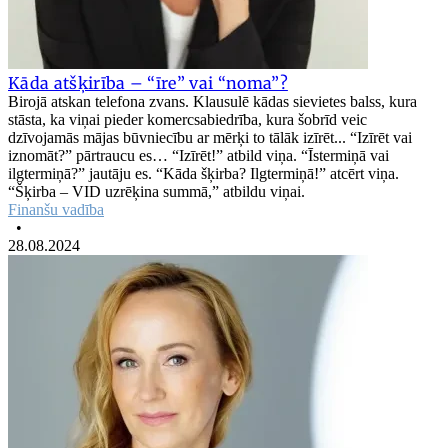
Kāda atšķirība – “īre” vai “noma”?
Birojā atskan telefona zvans. Klausulē kādas sievietes balss, kura
stāsta, ka viņai pieder komercsabiedrība, kura šobrīd veic
dzīvojamās mājas būvniecību ar mērķi to tālāk izīrēt... “Izīrēt vai
iznomāt?” pārtraucu es… “Izīrēt!” atbild viņa. “Īstermiņā vai
ilgtermiņā?” jautāju es. “Kāda šķirba? Ilgtermiņā!” atcērt viņa.
“Šķirba – VID uzrēķina summā,” atbildu viņai.
Finanšu vadība
•
28.08.2024