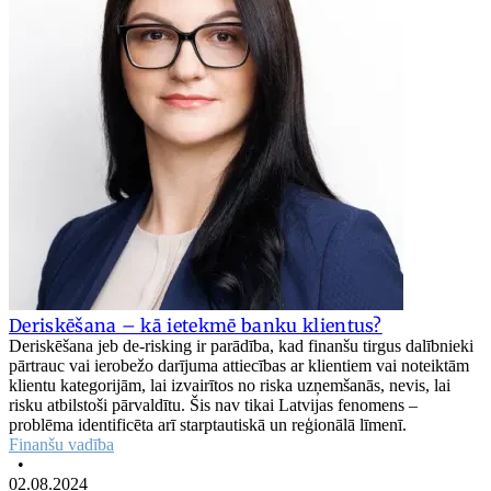
Deriskēšana – kā ietekmē banku klientus?
Deriskēšana jeb de-risking ir parādība, kad finanšu tirgus dalībnieki
pārtrauc vai ierobežo darījuma attiecības ar klientiem vai noteiktām
klientu kategorijām, lai izvairītos no riska uzņemšanās, nevis, lai
risku atbilstoši pārvaldītu. Šis nav tikai Latvijas fenomens –
problēma identificēta arī starptautiskā un reģionālā līmenī.
Finanšu vadība
•
02.08.2024