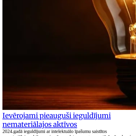
Ievērojami pieauguši ieguldījumi
nemateriālajos aktīvos
2024.gadā ieguldījumi ar intelektuālo īpašumu saistītos