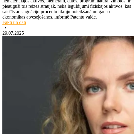
nemateriālajos aktīvos, piemēram, datos, programmatūrā, zīmolos, ir
pieauguši trīs reizes straujāk, nekā ieguldījumi fiziskajos aktīvos, kas
saistīts ar stagnāciju procentu likmju noteikšanā un gauso
ekonomikas atveseļošanos, informē Patentu valde.
Fakti un dati
•
29.07.2025