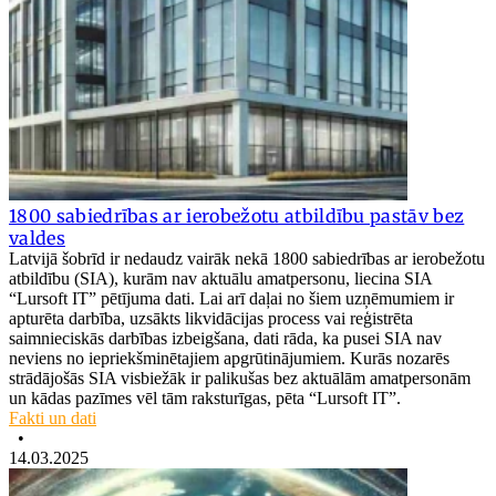
1800 sabiedrības ar ierobežotu atbildību pastāv bez
valdes
Latvijā šobrīd ir nedaudz vairāk nekā 1800 sabiedrības ar ierobežotu
atbildību (SIA), kurām nav aktuālu amatpersonu, liecina SIA
“Lursoft IT” pētījuma dati. Lai arī daļai no šiem uzņēmumiem ir
apturēta darbība, uzsākts likvidācijas process vai reģistrēta
saimnieciskās darbības izbeigšana, dati rāda, ka pusei SIA nav
neviens no iepriekšminētajiem apgrūtinājumiem. Kurās nozarēs
strādājošās SIA visbiežāk ir palikušas bez aktuālām amatpersonām
un kādas pazīmes vēl tām raksturīgas, pēta “Lursoft IT”.
Fakti un dati
•
14.03.2025