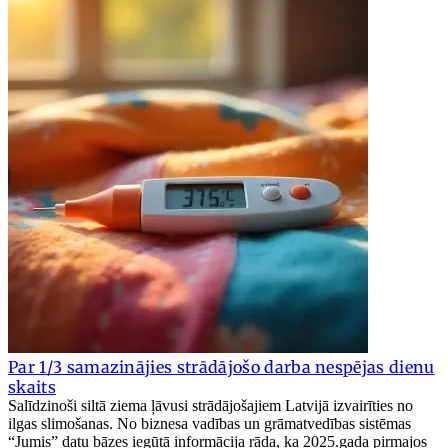
Par 1/3 samazinājies strādājošo darba nespējas dienu
skaits
Salīdzinoši siltā ziema ļāvusi strādājošajiem Latvijā izvairīties no
ilgas slimošanas. No biznesa vadības un grāmatvedības sistēmas
“Jumis” datu bāzes iegūtā informācija rāda, ka 2025.gada pirmajos