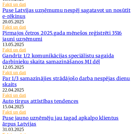
Fakti un dati
Puse Latvijas uzņēmumu nespēj sagatavot un nosūtīt
e-rēķinus
20.05.2025
Fakti un dati
Pirmajos četros 2025.gada mēnešos reģistrēti 3516
jauni uzņēmumi
13.05.2025
Fakti un dati
Gandrīz 1/2 komunikācijas speciālistu sagaida
darbinieku skaita samazināšanos MI dēļ
12.05.2025
Fakti un dati
Par 1/3 samazinājies strādājošo darba nespējas dienu
skaits
22.04.2025
Fakti un dati
Auto tirgus attīstības tendences
15.04.2025
Fakti un dati
Puse jauno uzņēmēju jau tagad apkalpo klientus
ārpus Latvijas
31.03.2025