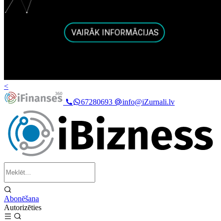
<
67280693
info@iZurnali.lv
Abonēšana
Autorizēties