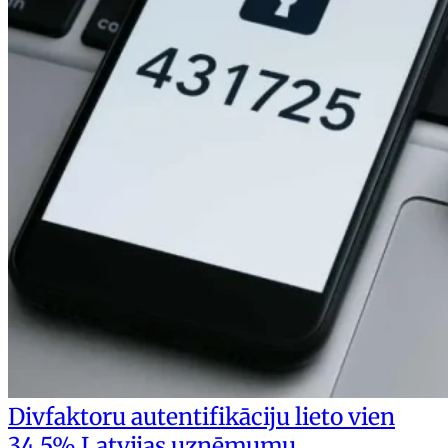
Divfaktoru autentifikāciju lieto vien
34,5% Latvijas uzņēmumu