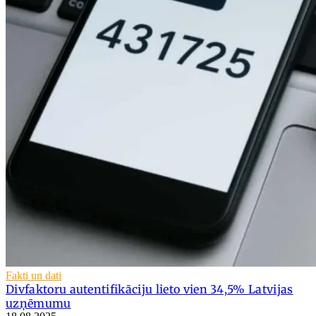
Fakti un dati
Divfaktoru autentifikāciju lieto vien 34,5% Latvijas
uzņēmumu