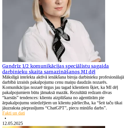
Gandrīz 1/2 komunikācijas speciālistu sagaida
darbinieku skaita samazināšanos MI dēļ
Mākslīgā intelekta aktīvā ienākšana biroja darbinieku profesionālajā
darbībā izraisīs pakalpojumu cenu maiņu daudzās nozarēs.
Komunikācijas nozarē tirgus jau tagad klientiem šķiet, ka MI dēļ
pakalpojumiem būtu jāmaksā mazāk. Rezultātā redzam divas
“karstās” tendences: klientu aizplūšana no aģentūrām pie
ārpakalpojumu sniedzējiem un klientu pārliecība, ka “šeit taču tikai
jāuzraksta pieprasījums “ChatGPT”, piecu minūšu darbs”.
Fakti un dati
•
12.05.2025