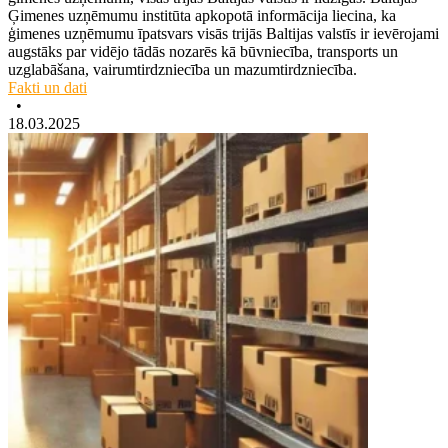
Ģimenes uzņēmumu institūta apkopotā informācija liecina, ka
ģimenes uzņēmumu īpatsvars visās trijās Baltijas valstīs ir ievērojami
augstāks par vidējo tādās nozarēs kā būvniecība, transports un
uzglabāšana, vairumtirdzniecība un mazumtirdzniecība.
Fakti un dati
•
18.03.2025