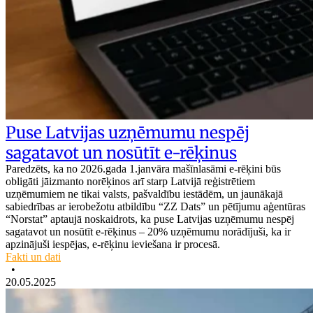
Puse Latvijas uzņēmumu nespēj
sagatavot un nosūtīt e-rēķinus
Paredzēts, ka no 2026.gada 1.janvāra mašīnlasāmi e-rēķini būs
obligāti jāizmanto norēķinos arī starp Latvijā reģistrētiem
uzņēmumiem ne tikai valsts, pašvaldību iestādēm, un jaunākajā
sabiedrības ar ierobežotu atbildību “ZZ Dats” un pētījumu aģentūras
“Norstat” aptaujā noskaidrots, ka puse Latvijas uzņēmumu nespēj
sagatavot un nosūtīt e-rēķinus – 20% uzņēmumu norādījuši, ka ir
apzinājuši iespējas, e-rēķinu ieviešana ir procesā.
Fakti un dati
•
20.05.2025