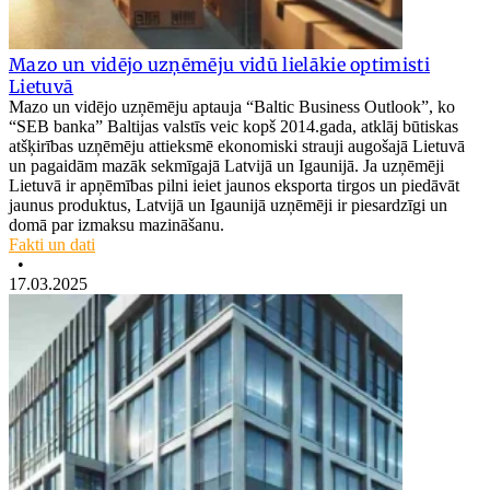
Mazo un vidējo uzņēmēju vidū lielākie optimisti
Lietuvā
Mazo un vidējo uzņēmēju aptauja “Baltic Business Outlook”, ko
“SEB banka” Baltijas valstīs veic kopš 2014.gada, atklāj būtiskas
atšķirības uzņēmēju attieksmē ekonomiski strauji augošajā Lietuvā
un pagaidām mazāk sekmīgajā Latvijā un Igaunijā. Ja uzņēmēji
Lietuvā ir apņēmības pilni ieiet jaunos eksporta tirgos un piedāvāt
jaunus produktus, Latvijā un Igaunijā uzņēmēji ir piesardzīgi un
domā par izmaksu mazināšanu.
Fakti un dati
•
17.03.2025