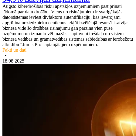
Augsto kiberdrošības risku apstākļos uzņēmumiem pastiprināti
jādomā par datu drošību. Viens no risinājumiem ir svarīgākajās
datorsistēmās ieviest divfaktoru autentifikāciju, kas ievērojami
apgrūtina noziedznieku centienus iekļūt izvēlētajā resursā. Latvijas
biznesa vidē šo drošības risinājumu gan pārzina vien puse
uzņēmumu un izmanto vēl mazāk – aptuveni trešdaļa no visiem
biznesa vadības un grāmatvedības sistēmas sabiedrības ar ierobežotu
atbildību “Jumis Pro” aptaujātajiem uzņēmumiem.
Fakti un dati
•
18.08.2025