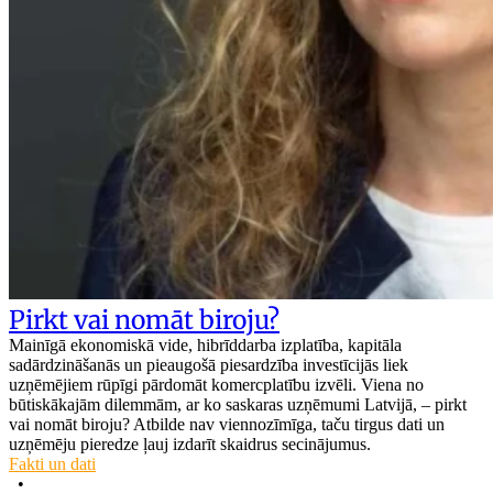
Pirkt vai nomāt biroju?
Mainīgā ekonomiskā vide, hibrīddarba izplatība, kapitāla
sadārdzināšanās un pieaugošā piesardzība investīcijās liek
uzņēmējiem rūpīgi pārdomāt komercplatību izvēli. Viena no
būtiskākajām dilemmām, ar ko saskaras uzņēmumi Latvijā, – pirkt
vai nomāt biroju? Atbilde nav viennozīmīga, taču tirgus dati un
uzņēmēju pieredze ļauj izdarīt skaidrus secinājumus.
Fakti un dati
•