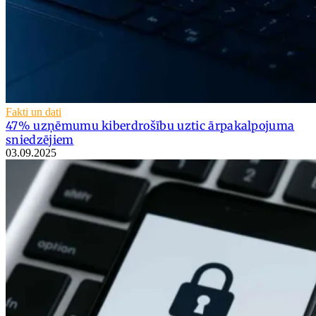
Fakti un dati
47% uzņēmumu kiberdrošību uztic ārpakalpojuma
sniedzējiem
03.09.2025