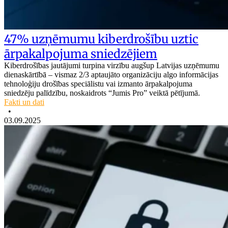
47% uzņēmumu kiberdrošību uztic
ārpakalpojuma sniedzējiem
Kiberdrošības jautājumi turpina virzību augšup Latvijas uzņēmumu
dienaskārtībā – vismaz 2/3 aptaujāto organizāciju algo informācijas
tehnoloģiju drošības speciālistu vai izmanto ārpakalpojuma
sniedzēju palīdzību, noskaidrots “Jumis Pro” veiktā pētījumā.
Fakti un dati
•
03.09.2025