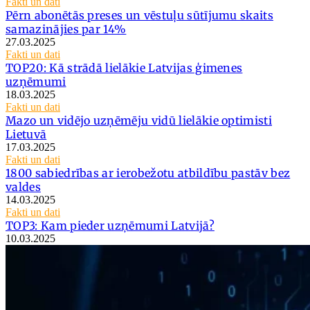
Fakti un dati
Pērn abonētās preses un vēstuļu sūtījumu skaits
samazinājies par 14%
27.03.2025
Fakti un dati
TOP20: Kā strādā lielākie Latvijas ģimenes
uzņēmumi
18.03.2025
Fakti un dati
Mazo un vidējo uzņēmēju vidū lielākie optimisti
Lietuvā
17.03.2025
Fakti un dati
1800 sabiedrības ar ierobežotu atbildību pastāv bez
valdes
14.03.2025
Fakti un dati
TOP3: Kam pieder uzņēmumi Latvijā?
10.03.2025