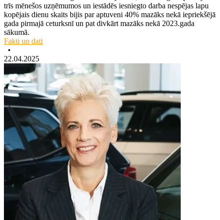
trīs mēnešos uzņēmumos un iestādēs iesniegto darba nespējas lapu
kopējais dienu skaits bijis par aptuveni 40% mazāks nekā iepriekšējā
gada pirmajā ceturksnī un pat divkārt mazāks nekā 2023.gada
sākumā.
Fakti un dati
•
22.04.2025