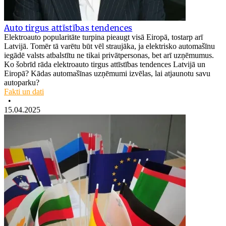
Auto tirgus attīstības tendences
Elektroauto popularitāte turpina pieaugt visā Eiropā, tostarp arī
Latvijā. Tomēr tā varētu būt vēl straujāka, ja elektrisko automašīnu
iegādē valsts atbalstītu ne tikai privātpersonas, bet arī uzņēmumus.
Ko šobrīd rāda elektroauto tirgus attīstības tendences Latvijā un
Eiropā? Kādas automašīnas uzņēmumi izvēlas, lai atjaunotu savu
autoparku?
Fakti un dati
•
15.04.2025