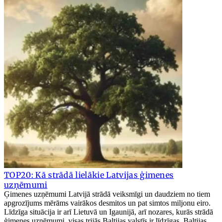
TOP20: Kā strādā lielākie Latvijas ģimenes
uzņēmumi
Ģimenes uzņēmumi Latvijā strādā veiksmīgi un daudziem no tiem
apgrozījums mērāms vairākos desmitos un pat simtos miljonu eiro.
Līdzīga situācija ir arī Lietuvā un Igaunijā, arī nozares, kurās strādā
ģimenes uzņēmumi, visas trijās Baltijas valstīs ir līdzīgas. Baltijas