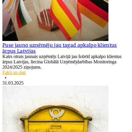
Puse jauno uzņēmēju jau tagad apkalpo klientus
ārpus Latvijas
Katrs otrais jaunais uzņēmējs Latvijā jau šobrīd apkalpo klientus
ārpus Latvijas, liecina Globālā Uzņēmējdarbības Monitoringa
2024/2025 ziņojums.
Fakti un dati
•
31.03.2025