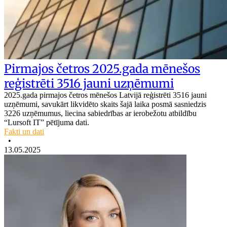
Pirmajos četros 2025.gada mēnešos
reģistrēti 3516 jauni uzņēmumi
2025.gada pirmajos četros mēnešos Latvijā reģistrēti 3516 jauni
uzņēmumi, savukārt likvidēto skaits šajā laika posmā sasniedzis
3226 uzņēmumus, liecina sabiedrības ar ierobežotu atbildību
“Lursoft IT” pētījuma dati.
Fakti un dati
•
13.05.2025