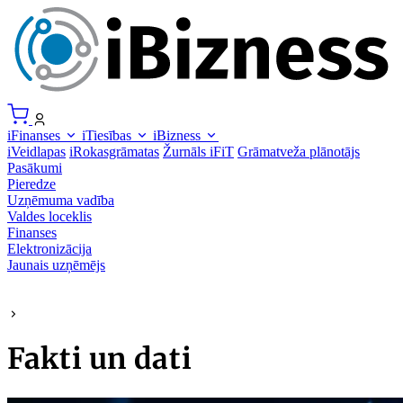
iFinanses
iTiesības
iBizness
iVeidlapas
iRokasgrāmatas
Žurnāls iFiT
Grāmatveža plānotājs
Pasākumi
Pieredze
Uzņēmuma vadība
Valdes loceklis
Finanses
Elektronizācija
Jaunais uzņēmējs
Fakti un dati