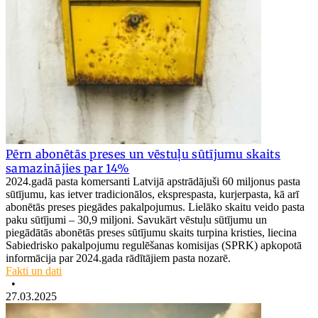
Pērn abonētās preses un vēstuļu sūtījumu skaits
samazinājies par 14%
2024.gadā pasta komersanti Latvijā apstrādājuši 60 miljonus pasta
sūtījumu, kas ietver tradicionālos, eksprespasta, kurjerpasta, kā arī
abonētās preses piegādes pakalpojumus. Lielāko skaitu veido pasta
paku sūtījumi – 30,9 miljoni. Savukārt vēstuļu sūtījumu un
piegādātās abonētās preses sūtījumu skaits turpina kristies, liecina
Sabiedrisko pakalpojumu regulēšanas komisijas (SPRK) apkopotā
informācija par 2024.gada rādītājiem pasta nozarē.
Fakti un dati
•
27.03.2025