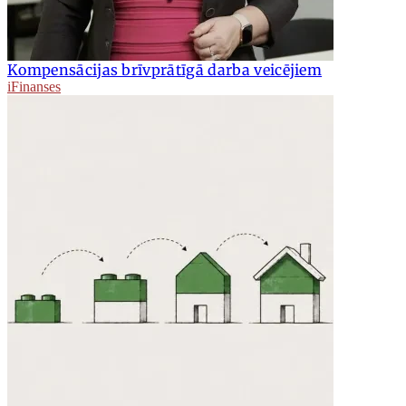
Kompensācijas brīvprātīgā darba veicējiem
iFinanses