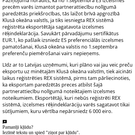
Paziņojumā norādīts, ka no 1.septembra ES izcelsmes
precēm varēs izmantot partnerattiecību nolīgumā
paredzētās priekšrocības, tās laižot brīvā apgrozībā
Klusā okeāna valstīs, ja tiks iesniegta REX sistēmā
reģistrēta eksportētāja sagatavota izcelsmes
rēķindeklarācija. Savukārt pārvadājumu sertifikātus
EUR.1, ko pašlaik izsniedz ES preferenciālās izcelsmes
pamatošanai, Klusā okeāna valstis no 1.septembra
preferenču piemērošanai vairs nepieņems.
Līdz ar to Latvijas uzņēmumi, kuri plāno vai jau veic preču
eksportu uz minētajām Klusā okeāna valstīm, tiek aicināti
laikus reģistrēties REX sistēmā, pirms tam pārliecinoties,
ka eksportam paredzētās preces atbilst šajā
partnerattiecību nolīgumā noteiktajiem izcelsmes
noteikumiem. Eksportētāji, kuri nebūs reģistrēti REX
sistēmā, izcelsmes rēķindeklarāciju varēs sagatavot tikai
sūtījumiem, kuru vērtība nepārsniedz 6 000 eiro.
Pamanīji kļūdu?
Iezīmē tekstu un spied "ziņot par kļūdu".