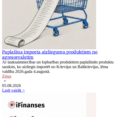
Paplašina importa aizliegumu produktiem no
agresorvalstīm
Ar lauksaimniecības un lopbarības produktiem paplašināts produktu
saraksts, ko aizliegts importēt no Krievijas un Baltkrievijas, lēma
valdība 2026.gada 4.augustā.
Ziņas
•
05.08.2026
Lasīt vairāk >