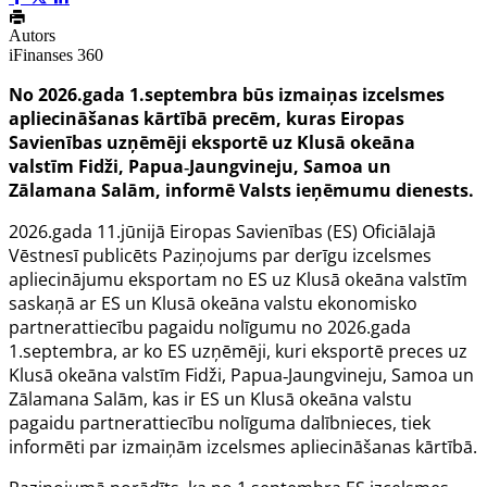
Autors
iFinanses 360
No 2026.gada 1.septembra būs izmaiņas izcelsmes
apliecināšanas kārtībā precēm, kuras Eiropas
Savienības uzņēmēji eksportē uz Klusā okeāna
valstīm Fidži, Papua
‑
Jaungvineju, Samoa un
Zālamana Salām, informē Valsts ieņēmumu dienests.
2026.gada 11.jūnijā Eiropas Savienības (ES) Oficiālajā
Vēstnesī publicēts Paziņojums par derīgu izcelsmes
apliecinājumu eksportam no ES uz Klusā okeāna valstīm
saskaņā ar ES un Klusā okeāna valstu ekonomisko
partnerattiecību pagaidu nolīgumu no 2026.gada
1.septembra, ar ko ES uzņēmēji, kuri eksportē preces uz
Klusā okeāna valstīm Fidži, Papua‑Jaungvineju, Samoa un
Zālamana Salām, kas ir ES un Klusā okeāna valstu
pagaidu partnerattiecību nolīguma dalībnieces, tiek
informēti par izmaiņām izcelsmes apliecināšanas kārtībā.