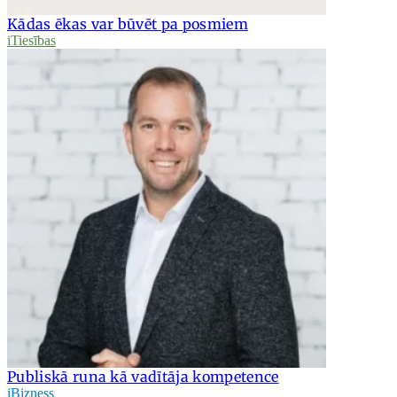
Kādas ēkas var būvēt pa posmiem
iTiesības
Publiskā runa kā vadītāja kompetence
iBizness