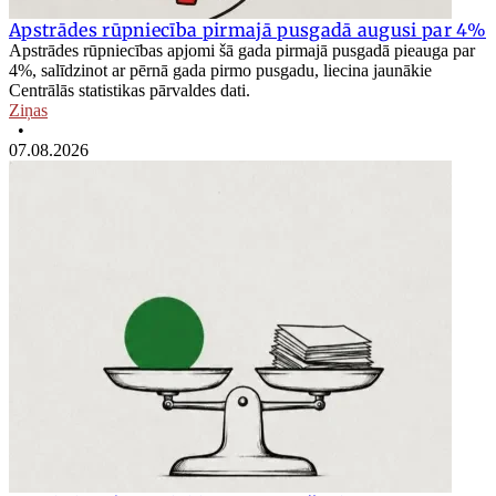
Apstrādes rūpniecība pirmajā pusgadā augusi par 4%
Apstrādes rūpniecības apjomi šā gada pirmajā pusgadā pieauga par
4%, salīdzinot ar pērnā gada pirmo pusgadu, liecina jaunākie
Centrālās statistikas pārvaldes dati.
Ziņas
•
07.08.2026