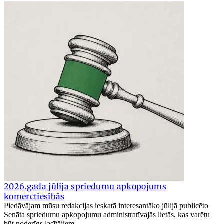
2026.gada jūlija spriedumu apkopojums
komerctiesībās
Piedāvājam mūsu redakcijas ieskatā interesantāko jūlijā publicēto
Senāta spriedumu apkopojumu administratīvajās lietās, kas varētu
būt noderīgs lasītājiem.