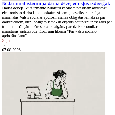
Nodarbināt īstermiņā darba devējiem kļūs izdevīgāk
Darba devējs, kurš izmanto Ministru kabineta prasībām atbilstošu
elektronisko darba laika uzskaites sistēmu, neveiks ceturkšņa
minimālās Valsts sociālās apdrošināšanas obligātās iemaksas par
darbiniekiem, kuru obligāto iemaksu objekts ceturksnī ir mazāks par
trim minimālajām mēneša darba algām, paredz Ekonomikas
ministrijas sagatavotie grozījumi likumā "Par valsts sociālo
apdrošināšanu".
Ziņas
•
07.08.2026