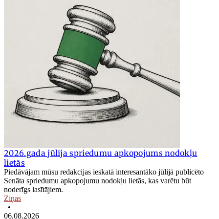
2026.gada jūlija spriedumu apkopojums nodokļu
lietās
Piedāvājam mūsu redakcijas ieskatā interesantāko jūlijā publicēto
Senāta spriedumu apkopojumu nodokļu lietās, kas varētu būt
noderīgs lasītājiem.
Ziņas
•
06.08.2026