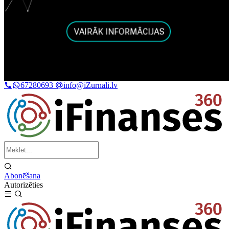
67280693
info@iZurnali.lv
Abonēšana
Autorizēties