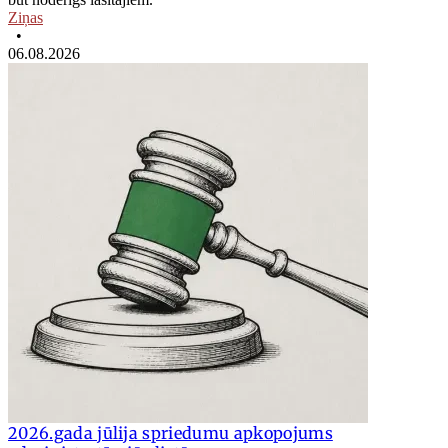
Ziņas
•
06.08.2026
2026.gada jūlija spriedumu apkopojums