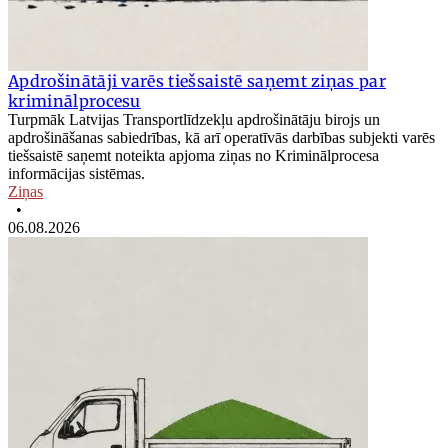
Apdrošinātāji varēs tiešsaistē saņemt ziņas par
kriminālprocesu
Turpmāk Latvijas Transportlīdzekļu apdrošinātāju birojs un
apdrošināšanas sabiedrības, kā arī operatīvās darbības subjekti varēs
tiešsaistē saņemt noteikta apjoma ziņas no Kriminālprocesa
informācijas sistēmas.
Ziņas
•
06.08.2026