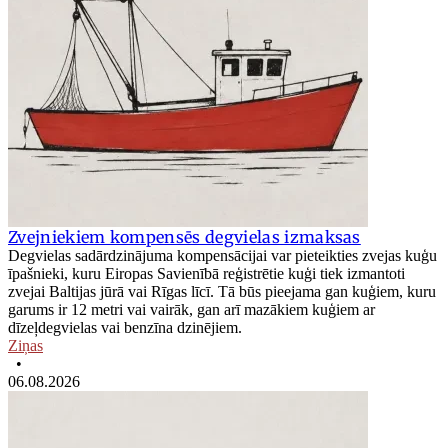
Zvejniekiem kompensēs degvielas izmaksas
Degvielas sadārdzinājuma kompensācijai var pieteikties zvejas kuģu
īpašnieki, kuru Eiropas Savienībā reģistrētie kuģi tiek izmantoti
zvejai Baltijas jūrā vai Rīgas līcī. Tā būs pieejama gan kuģiem, kuru
garums ir 12 metri vai vairāk, gan arī mazākiem kuģiem ar
dīzeļdegvielas vai benzīna dzinējiem.
Ziņas
•
06.08.2026