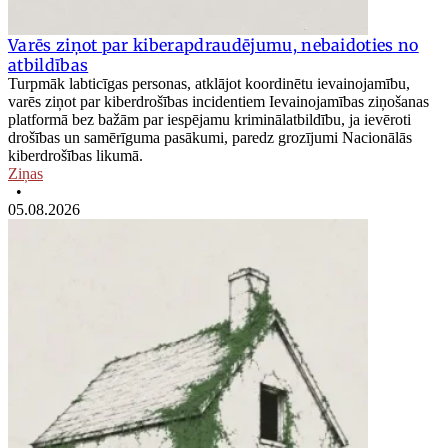
Varēs ziņot par kiberapdraudējumu, nebaidoties no
atbildības
Turpmāk labticīgas personas, atklājot koordinētu ievainojamību,
varēs ziņot par kiberdrošības incidentiem Ievainojamības ziņošanas
platformā bez bažām par iespējamu kriminālatbildību, ja ievēroti
drošības un samērīguma pasākumi, paredz grozījumi Nacionālās
kiberdrošības likumā.
Ziņas
•
05.08.2026