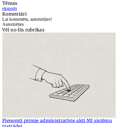
Tēmas
eksports
Komentāri
Lai komentētu, autorizējies!
Autorizēties
Vēl no šīs rubrikas
Pieņemti pirmie administratīvie akti MI sistēmu
izstrādei