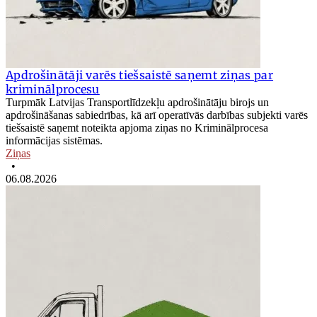
Apdrošinātāji varēs tiešsaistē saņemt ziņas par
kriminālprocesu
Turpmāk Latvijas Transportlīdzekļu apdrošinātāju birojs un
apdrošināšanas sabiedrības, kā arī operatīvās darbības subjekti varēs
tiešsaistē saņemt noteikta apjoma ziņas no Kriminālprocesa
informācijas sistēmas.
Ziņas
•
06.08.2026