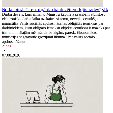
Nodarbināt īstermiņā darba devējiem kļūs izdevīgāk
Darba devējs, kurš izmanto Ministru kabineta prasībām atbilstošu
elektronisko darba laika uzskaites sistēmu, neveiks ceturkšņa
minimālās Valsts sociālās apdrošināšanas obligātās iemaksas par
darbiniekiem, kuru obligāto iemaksu objekts ceturksnī ir mazāks par
trim minimālajām mēneša darba algām, paredz Ekonomikas
ministrijas sagatavotie grozījumi likumā "Par valsts sociālo
apdrošināšanu".
Ziņas
•
07.08.2026