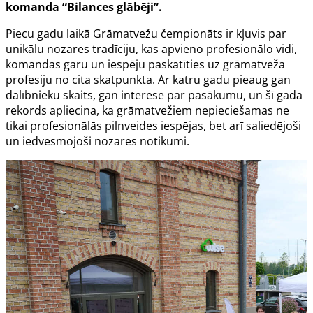
komanda “Bilances glābēji”.
Piecu gadu laikā Grāmatvežu čempionāts ir kļuvis par
unikālu nozares tradīciju, kas apvieno profesionālo vidi,
komandas garu un iespēju paskatīties uz grāmatveža
profesiju no cita skatpunkta. Ar katru gadu pieaug gan
dalībnieku skaits, gan interese par pasākumu, un šī gada
rekords apliecina, ka grāmatvežiem nepieciešamas ne
tikai profesionālās pilnveides iespējas, bet arī saliedējoši
un iedvesmojoši nozares notikumi.