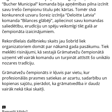
“Bucher Municipal” komanda bija apņēmības pilna izcīnīt
savu trešo čempionu titulu pēc kārtas. Tomēr sīvā
konkurencē uzvaru šoreiz izcīnīja “Deloitte Latvia”
komanda “Bilances glābēji”, apliecinot savu komandas
saliedētību, erudīciju un spēju veiksmīgi tikt galā ar
čempionāta izaicinājumiem.
Rekordlielais dalībnieku skaits jau šobrīd liek
organizatoriem domāt par nākamā gada pasākumu. Tiek
meklēti risinājumi, kā sestajā Grāmatvežu čempionātā
uzņemt vēl vairāk komandu un turpināt attīstīt šo unikālo
nozares tradīciju.
Grāmatvežu čempionāts ir kļuvis par vietu, kur
profesionālās prasmes satiekas ar azartu, sadarbību un
kopienas sajūtu, pierādot, ka grāmatvedība ir daudz
vairāk nekā tikai skaitļi.
Pamanīji kļūdu?