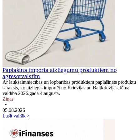
Paplašina importa aizliegumu produktiem no
agresorvalstīm
Ar lauksaimniecības un lopbarības produktiem paplašināts produktu
saraksts, ko aizliegts importēt no Krievijas un Baltkrievijas, lēma
valdība 2026.gada 4.augustā.
Ziņas
•
05.08.2026
Lasīt vairāk >