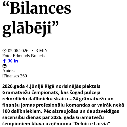
“Bilances
glābēji”
05.06.2026. • 3 MIN
Foto: Edmunds Brencis
Autors
iFinanses 360
2026.gada 4.jūnijā Rīgā norisinājās piektais
Grāmatvežu čempionāts, kas šogad pulcēja
rekordlielu dalībnieku skaitu – 24 grāmatvežu un
finanšu jomas profesionāļu komandas ar vairāk nekā
100 dalībniekiem. Pēc aizraujošas un daudzveidīgas
sacensību dienas par 2026. gada Grāmatvežu
čempioniem kļuva uzņēmuma “Deloitte Latvia”