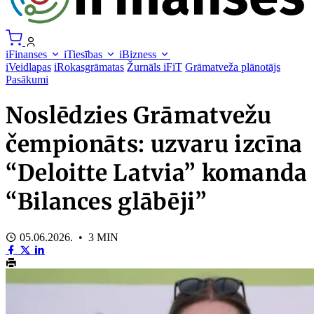
iFinanses
iTiesības
iBizness
iVeidlapas
iRokasgrāmatas
Žurnāls iFiT
Grāmatveža plānotājs
Pasākumi
Noslēdzies Grāmatvežu
čempionāts: uzvaru izcīna
“Deloitte Latvia” komanda
“Bilances glābēji”
05.06.2026. • 3 MIN