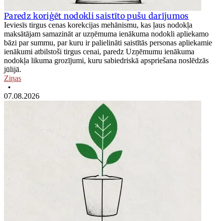
Paredz koriģēt nodokli saistīto pušu darījumos
Ieviesīs tirgus cenas korekcijas mehānismu, kas ļaus nodokļa
maksātājam samazināt ar uzņēmuma ienākuma nodokli apliekamo
bāzi par summu, par kuru ir palielināti saistītās personas apliekamie
ienākumi atbilstoši tirgus cenai, paredz Uzņēmumu ienākuma
nodokļa likuma grozījumi, kuru sabiedriskā apspriešana noslēdzās
jūlijā.
Ziņas
•
07.08.2026