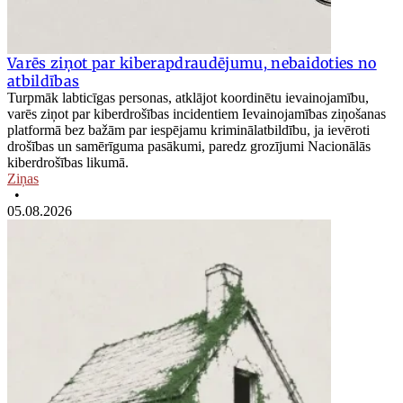
Varēs ziņot par kiberapdraudējumu, nebaidoties no
atbildības
Turpmāk labticīgas personas, atklājot koordinētu ievainojamību,
varēs ziņot par kiberdrošības incidentiem Ievainojamības ziņošanas
platformā bez bažām par iespējamu kriminālatbildību, ja ievēroti
drošības un samērīguma pasākumi, paredz grozījumi Nacionālās
kiberdrošības likumā.
Ziņas
•
05.08.2026