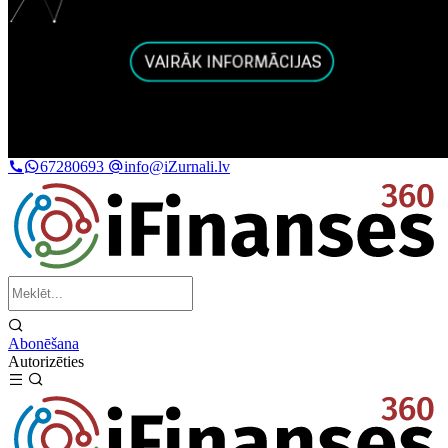
67280693
info@iZurnali.lv
Abonēšana
Autorizēties