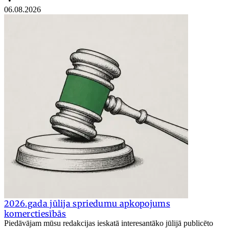
•
06.08.2026
2026.gada jūlija spriedumu apkopojums
komerctiesībās
Piedāvājam mūsu redakcijas ieskatā interesantāko jūlijā publicēto