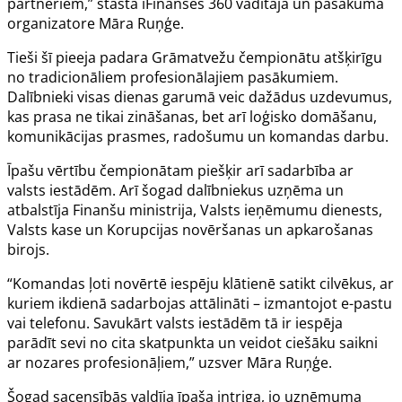
partneriem,” stāsta iFinanses 360 vadītāja un pasākuma
organizatore Māra Ruņģe.
Tieši šī pieeja padara Grāmatvežu čempionātu atšķirīgu
no tradicionāliem profesionālajiem pasākumiem.
Dalībnieki visas dienas garumā veic dažādus uzdevumus,
kas prasa ne tikai zināšanas, bet arī loģisko domāšanu,
komunikācijas prasmes, radošumu un komandas darbu.
Īpašu vērtību čempionātam piešķir arī sadarbība ar
valsts iestādēm. Arī šogad dalībniekus uzņēma un
atbalstīja Finanšu ministrija, Valsts ieņēmumu dienests,
Valsts kase un Korupcijas novēršanas un apkarošanas
birojs.
“Komandas ļoti novērtē iespēju klātienē satikt cilvēkus, ar
kuriem ikdienā sadarbojas attālināti – izmantojot e-pastu
vai telefonu. Savukārt valsts iestādēm tā ir iespēja
parādīt sevi no cita skatpunkta un veidot ciešāku saikni
ar nozares profesionāļiem,” uzsver Māra Ruņģe.
Šogad sacensībās valdīja īpaša intriga, jo uzņēmuma