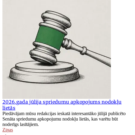
2026.gada jūlija spriedumu apkopojums nodokļu
lietās
Piedāvājam mūsu redakcijas ieskatā interesantāko jūlijā publicēto
Senāta spriedumu apkopojumu nodokļu lietās, kas varētu būt
noderīgs lasītājiem.
Ziņas