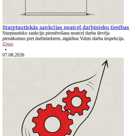
Starptautiskās sankcijas neatceļ darbinieku tiesības
Starptautisko sankciju piemērošana neatceļ darba devēja
pienākumus pret darbiniekiem, atgādina Valsts darba inspekcija.
Ziņas
•
07.08.2026