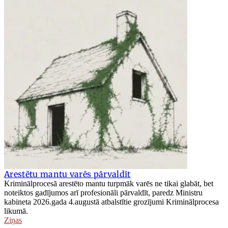
Arestētu mantu varēs pārvaldīt
Kriminālprocesā arestēto mantu turpmāk varēs ne tikai glabāt, bet
noteiktos gadījumos arī profesionāli pārvaldīt, paredz Ministru
kabineta 2026.gada 4.augustā atbalstītie grozījumi Kriminālprocesa
likumā.
Ziņas