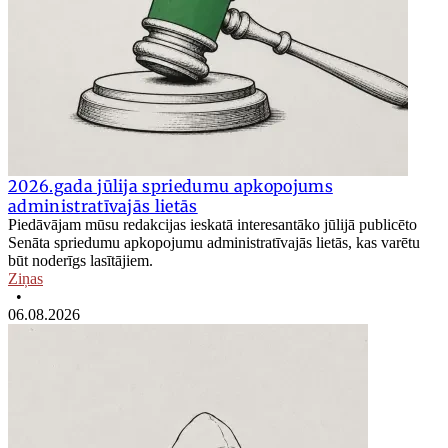
2026.gada jūlija spriedumu apkopojums
administratīvajās lietās
Piedāvājam mūsu redakcijas ieskatā interesantāko jūlijā publicēto
Senāta spriedumu apkopojumu administratīvajās lietās, kas varētu
būt noderīgs lasītājiem.
Ziņas
•
06.08.2026