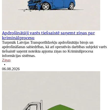
Apdrošinātāji varēs tiešsaistē saņemt ziņas par
kriminālprocesu
Turpmāk Latvijas Transportlīdzekļu apdrošinātāju birojs un
apdrošināšanas sabiedrības, kā arī operatīvās darbības subjekti varēs
tiešsaistē saņemt noteikta apjoma ziņas no Kriminālprocesa
informācijas sistēmas.
Ziņas
•
06.08.2026