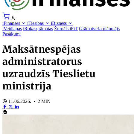
iFinanses
iTiesības
iBizness
iVeidlapas
iRokasgrāmatas
Žurnāls iFiT
Grāmatveža plānotājs
Pasākumi
Maksātnespējas
administratorus
uzraudzīs Tieslietu
ministrija
11.06.2026. • 2 MIN