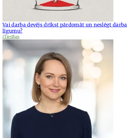
Vai darba devējs drīkst pārdomāt un neslēgt darba
līgumu?
iTiesības