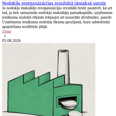
Nodoklis reorganizācijas rezultātā jāmaksā uzreiz
Ja nodokļa maksātājs reorganizācijas rezultātā beidz pastāvēt, kā arī
tad, ja tiek samazināts nodokļa maksātāja pamatkapitāls, uzņēmumu
ienākuma nodokli rēķinās iekļaujot arī nosacītās dividendes, paredz
Uzņēmumu ienākuma nodokļa likuma grozījumi, kuru sabiedriskā
apspriešana noslēdzās jūlijā.
Ziņas
•
05.08.2026