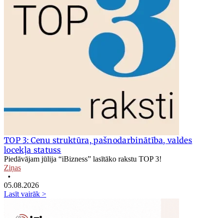
TOP 3: Cenu struktūra, pašnodarbinātība, valdes
locekļa statuss
Piedāvājam jūlija “iBizness” lasītāko rakstu TOP 3!
Ziņas
•
05.08.2026
Lasīt vairāk >