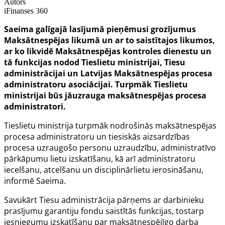
Autors
iFinanses 360
Saeima galīgajā lasījumā pieņēmusi grozījumus
Maksātnespējas likumā un ar to saistītajos likumos,
ar ko likvidē Maksātnespējas kontroles dienestu un
tā funkcijas nodod Tieslietu ministrijai, Tiesu
administrācijai un Latvijas Maksātnespējas procesa
administratoru asociācijai. Turpmāk Tieslietu
ministrijai būs jāuzrauga maksātnespējas procesa
administratori.
Tieslietu ministrija turpmāk nodrošinās maksātnespējas
procesa administratoru un tiesiskās aizsardzības
procesa uzraugošo personu uzraudzību, administratīvo
pārkāpumu lietu izskatīšanu, kā arī administratoru
iecelšanu, atcelšanu un disciplinārlietu ierosināšanu,
informē Saeima.
Savukārt Tiesu administrācija pārņems ar darbinieku
prasījumu garantiju fondu saistītās funkcijas, tostarp
iesniegumu izskatīšanu par maksātnespējīgo darba