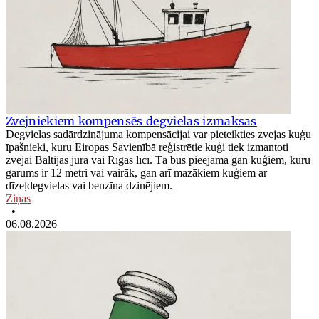
Zvejniekiem kompensēs degvielas izmaksas
Degvielas sadārdzinājuma kompensācijai var pieteikties zvejas kuģu
īpašnieki, kuru Eiropas Savienībā reģistrētie kuģi tiek izmantoti
zvejai Baltijas jūrā vai Rīgas līcī. Tā būs pieejama gan kuģiem, kuru
garums ir 12 metri vai vairāk, gan arī mazākiem kuģiem ar
dīzeļdegvielas vai benzīna dzinējiem.
Ziņas
•
06.08.2026