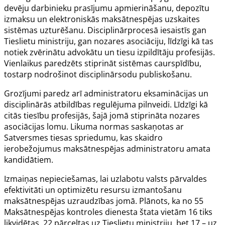
devēju darbinieku prasījumu apmierināšanu, depozītu
izmaksu un elektroniskās maksātnespējas uzskaites
sistēmas uzturēšanu. Disciplinārprocesā iesaistīs gan
Tieslietu ministriju, gan nozares asociāciju, līdzīgi kā tas
notiek zvērinātu advokātu un tiesu izpildītāju profesijās.
Vienlaikus paredzēts stiprināt sistēmas caurspīdību,
tostarp nodrošinot disciplinārsodu publiskošanu.
Grozījumi paredz arī administratoru eksaminācijas un
disciplinārās atbildības regulējuma pilnveidi. Līdzīgi kā
citās tiesību profesijās, šajā jomā stiprināta nozares
asociācijas lomu. Likuma normas saskaņotas ar
Satversmes tiesas spriedumu, kas skaidro
ierobežojumus maksātnespējas administratoru amata
kandidātiem.
Izmaiņas nepieciešamas, lai uzlabotu valsts pārvaldes
efektivitāti un optimizētu resursu izmantošanu
maksātnespējas uzraudzības jomā. Plānots, ka no 55
Maksātnespējas kontroles dienesta štata vietām 16 tiks
likvidētas, 22 pārceltas uz Tieslietu ministriju, bet 17 – uz