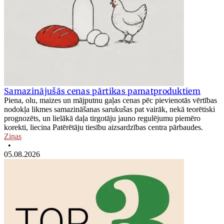
Samazinājušās cenas pārtikas pamatproduktiem
Piena, olu, maizes un mājputnu gaļas cenas pēc pievienotās vērtības
nodokļa likmes samazināšanas sarukušas pat vairāk, nekā teorētiski
prognozēts, un lielākā daļa tirgotāju jauno regulējumu piemēro
korekti, liecina Patērētāju tiesību aizsardzības centra pārbaudes.
Ziņas
•
05.08.2026