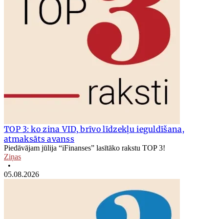
TOP 3: ko zina VID, brīvo līdzekļu ieguldīšana,
atmaksāts avanss
Piedāvājam jūlija “iFinanses” lasītāko rakstu TOP 3!
Ziņas
•
05.08.2026