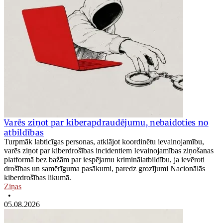
Varēs ziņot par kiberapdraudējumu, nebaidoties no
atbildības
Turpmāk labticīgas personas, atklājot koordinētu ievainojamību,
varēs ziņot par kiberdrošības incidentiem Ievainojamības ziņošanas
platformā bez bažām par iespējamu kriminālatbildību, ja ievēroti
drošības un samērīguma pasākumi, paredz grozījumi Nacionālās
kiberdrošības likumā.
Ziņas
•
05.08.2026