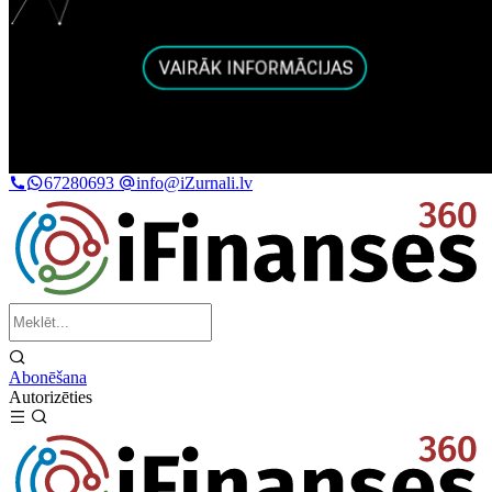
67280693
info@iZurnali.lv
Abonēšana
Autorizēties