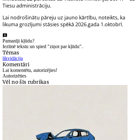
Tiesu administrāciju.
Lai nodrošinātu pāreju uz jauno kārtību, noteikts, ka
likuma grozījumi stāsies spēkā 2026.gada 1.oktobrī.
Pamanīji kļūdu?
Iezīmē tekstu un spied "ziņot par kļūdu".
Tēmas
likvidācija
Komentāri
Lai komentētu, autorizējies!
Autorizēties
Vēl no šīs rubrikas