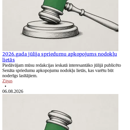
2026.gada jūlija spriedumu apkopojums nodokļu
lietās
Piedāvājam mūsu redakcijas ieskatā interesantāko jūlijā publicēto
Senāta spriedumu apkopojumu nodokļu lietās, kas varētu būt
noderīgs lasītājiem.
Ziņas
•
06.08.2026