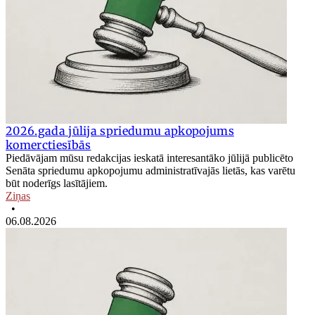
2026.gada jūlija spriedumu apkopojums
komerctiesībās
Piedāvājam mūsu redakcijas ieskatā interesantāko jūlijā publicēto
Senāta spriedumu apkopojumu administratīvajās lietās, kas varētu
būt noderīgs lasītājiem.
Ziņas
•
06.08.2026