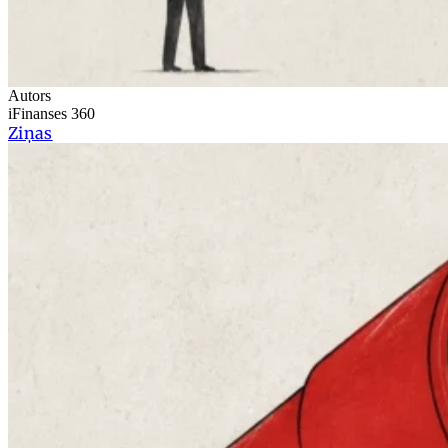
Autors
iFinanses 360
Ziņas