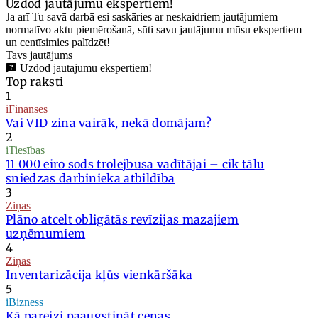
Uzdod jautājumu ekspertiem!
Ja arī Tu savā darbā esi saskāries ar neskaidriem jautājumiem
normatīvo aktu piemērošanā, sūti savu jautājumu mūsu ekspertiem
un centīsimies palīdzēt!
Tavs jautājums
Uzdod jautājumu ekspertiem!
Top raksti
1
iFinanses
Vai VID zina vairāk, nekā domājam?
2
iTiesības
11 000 eiro sods trolejbusa vadītājai – cik tālu
sniedzas darbinieka atbildība
3
Ziņas
Plāno atcelt obligātās revīzijas mazajiem
uzņēmumiem
4
Ziņas
Inventarizācija kļūs vienkāršāka
5
iBizness
Kā pareizi paaugstināt cenas