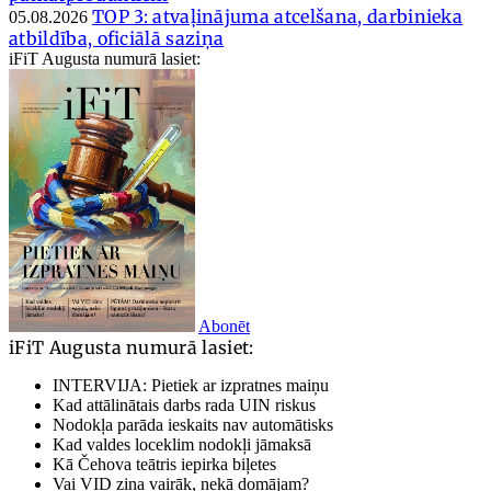
TOP 3: atvaļinājuma atcelšana, darbinieka
05.08.2026
atbildība, oficiālā saziņa
iFiT Augusta numurā lasiet:
Abonēt
iFiT Augusta numurā lasiet:
INTERVIJA: Pietiek ar izpratnes maiņu
Kad attālinātais darbs rada UIN riskus
Nodokļa parāda ieskaits nav automātisks
Kad valdes loceklim nodokļi jāmaksā
Kā Čehova teātris iepirka biļetes
Vai VID zina vairāk, nekā domājam?