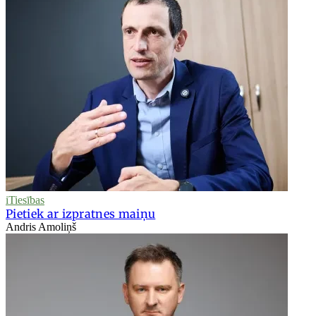
iTiesības
Pietiek ar izpratnes maiņu
Andris Amoliņš