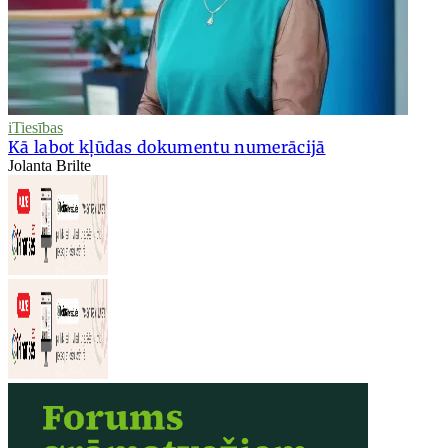
iTiesības
Kā labot kļūdas dokumentu numerācijā
Jolanta Brilte