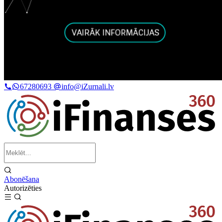
67280693
info@iZurnali.lv
Abonēšana
Autorizēties