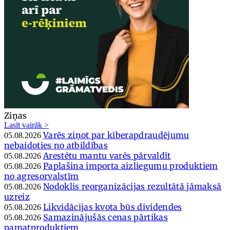
Ziņas
Lasīt vairāk >
Varēs ziņot par kiberapdraudējumu
05.08.2026
nebaidoties no atbildības
Arestētu mantu varēs pārvaldīt
05.08.2026
Paplašina importa aizliegumu produktiem
05.08.2026
no agresorvalstīm
Nodoklis reorganizācijas rezultātā jāmaksā
05.08.2026
uzreiz
Likvidācijas kvota būs dividendes
05.08.2026
Samazinājušās cenas pārtikas
05.08.2026
pamatproduktiem