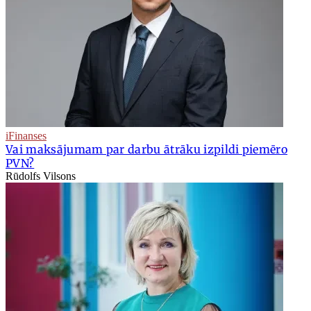
iFinanses
Vai maksājumam par darbu ātrāku izpildi piemēro
PVN?
Rūdolfs Vilsons