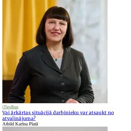
iTiesības
Vai ārkārtas situācijā darbinieku var atsaukt no
atvaļinājuma?
Atbild Karīna Platā