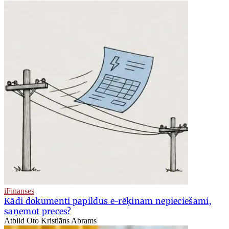
iFinanses
Kādi dokumenti papildus e-rēķinam nepieciešami,
saņemot preces?
Atbild Oto Kristiāns Abrams