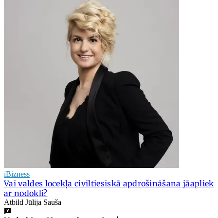
iBizness
Vai valdes locekļa civiltiesiskā apdrošināšana jāapliek
ar nodokli?
Atbild Jūlija Sauša