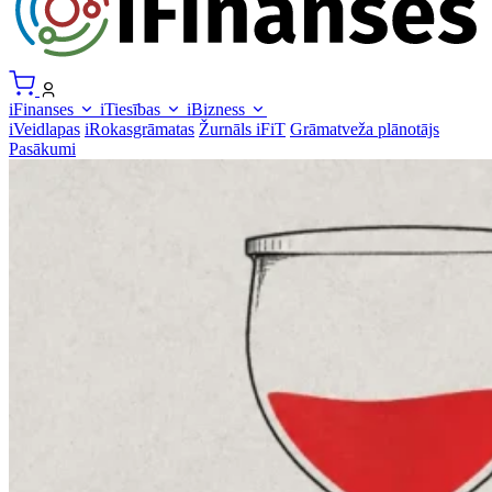
iFinanses
iTiesības
iBizness
iVeidlapas
iRokasgrāmatas
Žurnāls iFiT
Grāmatveža plānotājs
Pasākumi