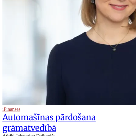
iFinanses
Automašīnas pārdošana
grāmatvedībā
Atbild Jekaterina Dzikeviča