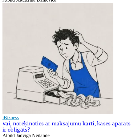
iBizness
Vai, norēķinoties ar maksājumu karti, kases aparāts
ir obligāts?
Atbild Jadviga Neilande