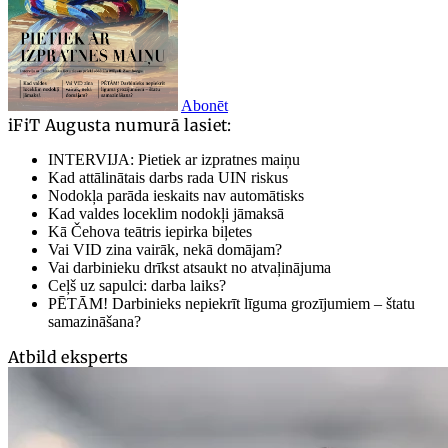
Abonēt
iFiT Augusta numurā lasiet:
INTERVIJA: Pietiek ar izpratnes maiņu
Kad attālinātais darbs rada UIN riskus
Nodokļa parāda ieskaits nav automātisks
Kad valdes loceklim nodokļi jāmaksā
Kā Čehova teātris iepirka biļetes
Vai VID zina vairāk, nekā domājam?
Vai darbinieku drīkst atsaukt no atvaļinājuma
Ceļš uz sapulci: darba laiks?
PĒTĀM! Darbinieks nepiekrīt līguma grozījumiem – štatu
samazināšana?
Atbild eksperts