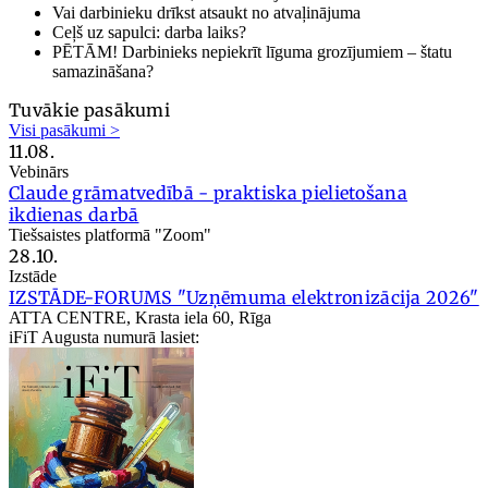
Vai darbinieku drīkst atsaukt no atvaļinājuma
Ceļš uz sapulci: darba laiks?
PĒTĀM! Darbinieks nepiekrīt līguma grozījumiem – štatu
samazināšana?
Tuvākie pasākumi
Visi pasākumi >
11.08.
Vebinārs
Claude grāmatvedībā - praktiska pielietošana
ikdienas darbā
Tiešsaistes platformā "Zoom"
28.10.
Izstāde
IZSTĀDE-FORUMS "Uzņēmuma elektronizācija 2026"
ATTA CENTRE, Krasta iela 60, Rīga
iFiT Augusta numurā lasiet: